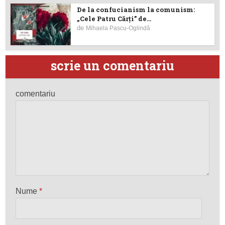
De la confucianism la comunism:
„Cele Patru Cărți” de...
de
Mihaela Pascu-Oglindă
scrie un comentariu
comentariu
Nume
*