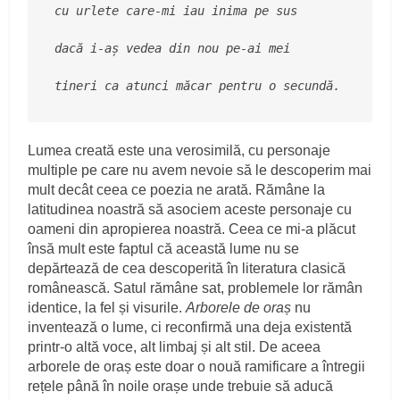
cu urlete care-mi iau inima pe sus
dacă i-aș vedea din nou pe-ai mei
tineri ca atunci măcar pentru o secundă.
Lumea creată este una verosimilă, cu personaje
multiple pe care nu avem nevoie să le descoperim mai
mult decât ceea ce poezia ne arată. Rămâne la
latitudinea noastră să asociem aceste personaje cu
oameni din apropierea noastră. Ceea ce mi-a plăcut
însă mult este faptul că această lume nu se
depărtează de cea descoperită în literatura clasică
românească. Satul rămâne sat, problemele lor rămân
identice, la fel și visurile.
Arborele de oraș
nu
inventează o lume, ci reconfirmă una deja existentă
printr-o altă voce, alt limbaj și alt stil. De aceea
arborele de oraș este doar o nouă ramificare a întregii
rețele până în noile orașe unde trebuie să aducă