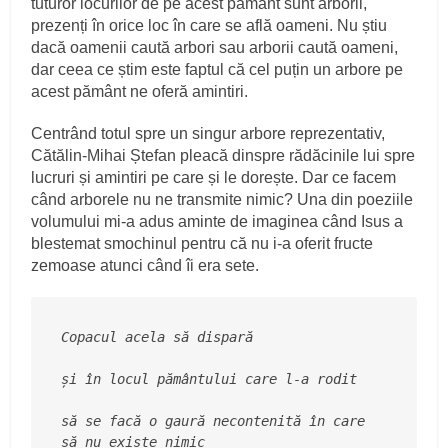
tuturor locurilor de pe acest pământ sunt arborii,
prezenți în orice loc în care se află oameni. Nu știu
dacă oamenii caută arbori sau arborii caută oameni,
dar ceea ce știm este faptul că cel puțin un arbore pe
acest pământ ne oferă amintiri.
Centrând totul spre un singur arbore reprezentativ,
Cătălin-Mihai Ștefan pleacă dinspre rădăcinile lui spre
lucruri și amintiri pe care și le dorește. Dar ce facem
când arborele nu ne transmite nimic? Una din poeziile
volumului mi-a adus aminte de imaginea când Isus a
blestemat smochinul pentru că nu i-a oferit fructe
zemoase atunci când îi era sete.
Copacul acela să dispară
și în locul pământului care l-a rodit
să se facă o gaură necontenită în care 
să nu existe nimic