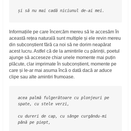
și să nu mai cadă niciunul de-ai mei.
Informațiile pe care încercăm mereu să le accesăm în
această rețea naturală sunt multiple și ele revin mereu
din subconștient fără ca noi să ne dorim neapărat
acest lucru. Astfel că de la amintirile cu părinții, poetul
ajunge să acceseze chiar unele momente mai puțin
plăcute, clar imprimate în subconștient, momente pe
care și le-ar mai asuma încă o dată dacă ar aduce
clipe sau alte amintiri frumoase.
acea palmă fulgerătoare cu plonjeuri pe 
spate, cu stele verzi,
cu dureri de cap, cu sânge curgându-mi 
până pe piept,