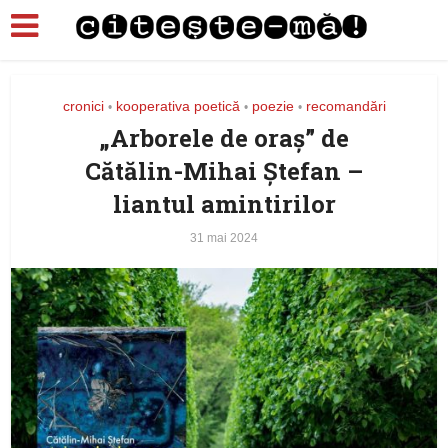
cronici
kooperativa poetică
poezie
recomandări
•
•
•
„Arborele de oraș” de
Cătălin-Mihai Ștefan –
liantul amintirilor
31 mai 2024