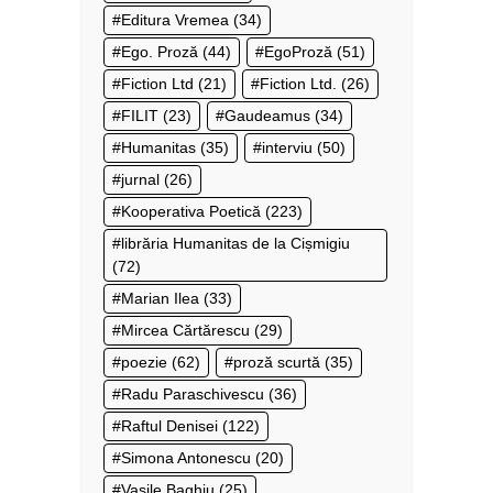
Editura Vremea
(34)
Ego. Proză
(44)
EgoProză
(51)
Fiction Ltd
(21)
Fiction Ltd.
(26)
FILIT
(23)
Gaudeamus
(34)
Humanitas
(35)
interviu
(50)
jurnal
(26)
Kooperativa Poetică
(223)
librăria Humanitas de la Cișmigiu
(72)
Marian Ilea
(33)
Mircea Cărtărescu
(29)
poezie
(62)
proză scurtă
(35)
Radu Paraschivescu
(36)
Raftul Denisei
(122)
Simona Antonescu
(20)
Vasile Baghiu
(25)