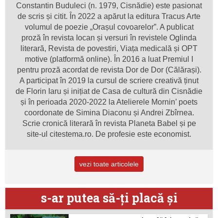
Constantin Buduleci (n. 1979, Cisnădie) este pasionat
de scris și citit. În 2022 a apărut la editura Tracus Arte
volumul de poezie „Orașul covoarelor”. A publicat
proză în revista Iocan și versuri în revistele Oglinda
literară, Revista de povestiri, Viața medicală și OPT
motive (platformă online). În 2016 a luat Premiul I
pentru proză acordat de revista Dor de Dor (Călărași).
A participat în 2019 la cursul de scriere creativă ținut
de Florin Iaru și inițiat de Casa de cultură din Cisnădie
și în perioada 2020-2022 la Atelierele Mornin’ poets
coordonate de Simina Diaconu și Andrei Zbîrnea.
Scrie cronică literară în revista Planeta Babel și pe
site-ul citestema.ro. De profesie este economist.
vezi toate articolele
s-ar putea să-ţi placă şi