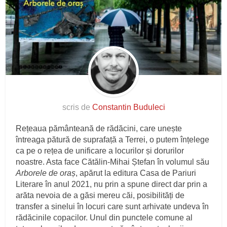
scris de
Constantin Buduleci
Rețeaua pământeană de rădăcini, care unește
întreaga pătură de suprafață a Terrei, o putem înțelege
ca pe o rețea de unificare a locurilor și dorurilor
noastre. Asta face Cătălin-Mihai Ștefan în volumul său
Arborele de oraș
, apărut la editura Casa de Pariuri
Literare în anul 2021, nu prin a spune direct dar prin a
arăta nevoia de a găsi mereu căi, posibilități de
transfer a sinelui în locuri care sunt arhivate undeva în
rădăcinile copacilor. Unul din punctele comune al