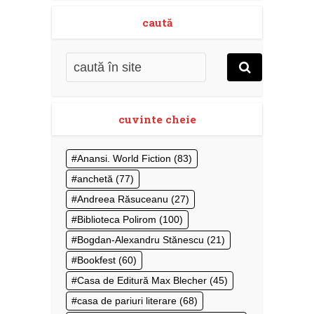
caută
cuvinte cheie
Anansi. World Fiction
(83)
anchetă
(77)
Andreea Răsuceanu
(27)
Biblioteca Polirom
(100)
Bogdan-Alexandru Stănescu
(21)
Bookfest
(60)
Casa de Editură Max Blecher
(45)
casa de pariuri literare
(68)