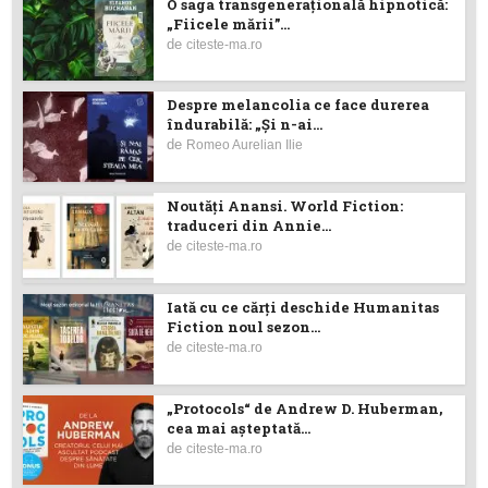
O saga transgenerațională hipnotică:
„Fiicele mării”...
de
citeste-ma.ro
Despre melancolia ce face durerea
îndurabilă: „Și n-ai...
de
Romeo Aurelian Ilie
Noutăţi Anansi. World Fiction:
traduceri din Annie...
de
citeste-ma.ro
Iată cu ce cărţi deschide Humanitas
Fiction noul sezon...
de
citeste-ma.ro
„Protocols“ de Andrew D. Huberman,
cea mai așteptată...
de
citeste-ma.ro