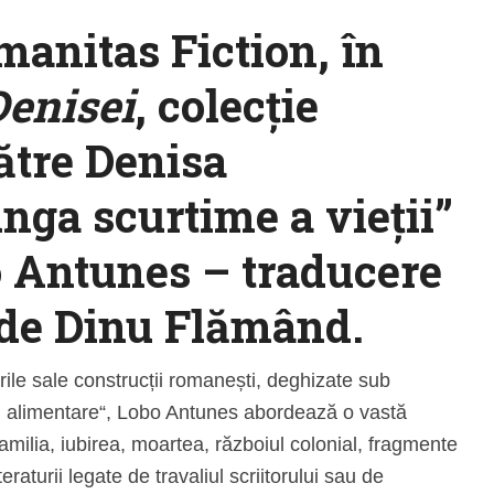
manitas Fiction, în
Denisei
, colecţie
ătre Denisa
ga scurtime a vieții”
 Antunes – traducere
 de Dinu Flămând.
rile sale construcții romanești, deghizate sub
ni alimentare“, Lobo Antunes abordează o vastă
amilia, iubirea, moartea, războiul colonial, fragmente
eraturii legate de travaliul scriitorului sau de