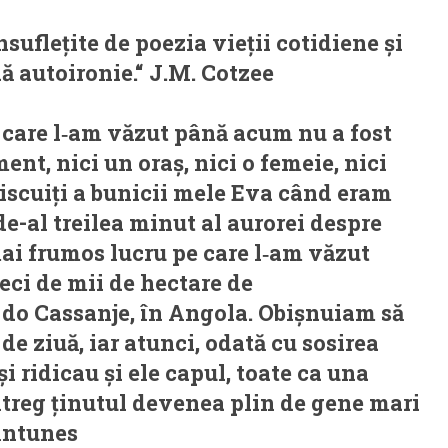
suflețite de poezia vieții cotidiene și
ă autoironie.“ J.M. Cotzee
 care l‑am văzut până acum nu a fost
nt, nici un oraș, nici o femeie, nici
biscuiți a bunicii mele Eva când eram
de-al treilea minut al aurorei despre
mai frumos lucru pe care l‑am văzut
ci de mii de hectare de
a do Cassanje, în Angola. Obișnuiam să
de ziuă, iar atunci, odată cu sosirea
își ridicau și ele capul, toate ca una
 întreg ținutul devenea plin de gene mari
Antunes