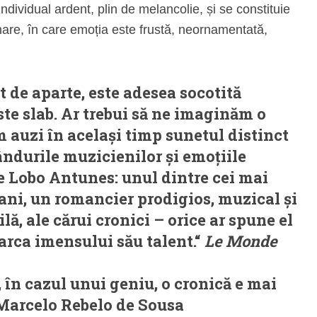
dividual ardent, plin de melancolie, și se constituie
onare, în care emoția este frustă, neornamentată,
t de aparte, este adesea socotită
ste slab. Ar trebui să ne imaginăm o
 auzi în același timp sunetul distinct
ândurile muzicienilor și emoțiile
ste Lobo Antunes: unul dintre cei mai
ani, un romancier prodigios, muzical și
ilă, ale cărui cronici – orice ar spune el
rca imensului său talent.“
Le Monde
, în cazul unui geniu, o cronică e mai
Marcelo Rebelo de Sousa