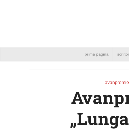
prima pagină
scriito
avanpremie
Avanpr
„Lunga