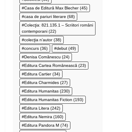
Casa de Editură Max Blecher
(45)
casa de pariuri literare
(68)
Colecţia: 821.135.1 – Scriitori români
contemporani
(22)
colecţia n’autor
(38)
concurs
(36)
debut
(49)
Denisa Comănescu
(24)
Editura Cartea Românească
(23)
Editura Cartier
(34)
Editura Charmides
(27)
Editura Humanitas
(230)
Editura Humanitas Fiction
(193)
Editura Litera
(242)
Editura Nemira
(160)
Editura Pandora M
(74)