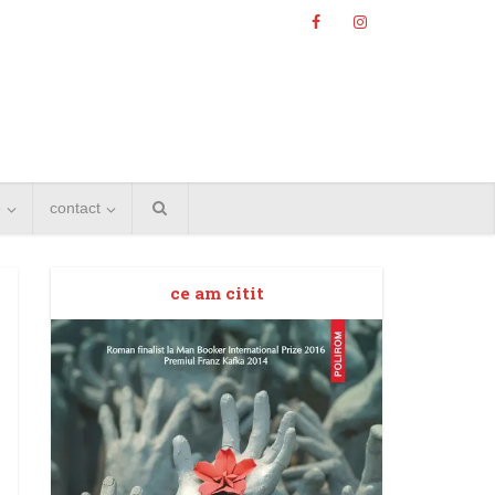
e
contact
ce am citit