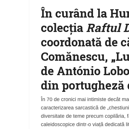
În curând la Hu
colecţia
Raftul 
coordonată de c
Comănescu, „Lun
de António Lobo
din portugheză
În 70 de cronici mai intimiste decât ma
caracterizarea sarcastică de „chestiu
diversitate de teme precum copilăria, f
caleidoscopice dintr-o viață dedicată lit