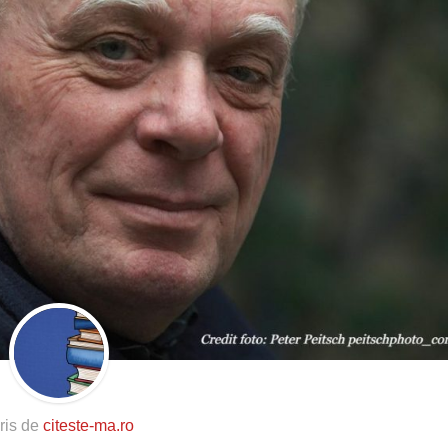
ris de
citeste-ma.ro