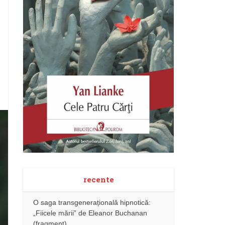
recente
O saga transgenerațională hipnotică:
„Fiicele mării” de Eleanor Buchanan
(fragment)