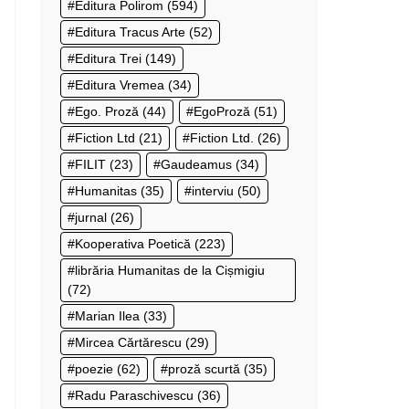
Editura Polirom
(594)
Editura Tracus Arte
(52)
Editura Trei
(149)
Editura Vremea
(34)
Ego. Proză
(44)
EgoProză
(51)
Fiction Ltd
(21)
Fiction Ltd.
(26)
FILIT
(23)
Gaudeamus
(34)
Humanitas
(35)
interviu
(50)
jurnal
(26)
Kooperativa Poetică
(223)
librăria Humanitas de la Cișmigiu
(72)
Marian Ilea
(33)
Mircea Cărtărescu
(29)
poezie
(62)
proză scurtă
(35)
Radu Paraschivescu
(36)