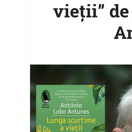
vieții” d
A