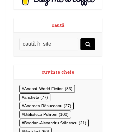
caută
cuvinte cheie
Anansi. World Fiction
(83)
anchetă
(77)
Andreea Răsuceanu
(27)
Biblioteca Polirom
(100)
Bogdan-Alexandru Stănescu
(21)
Bookfest
(60)