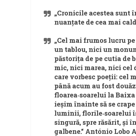
„Cronicile acestea sunt în
nuanțate de cea mai cald
„Cel mai frumos lucru pe
un tablou, nici un monume
păstorița de pe cutia de 
mic, nici marea, nici cel 
care vorbesc poeții: cel 
până acum au fost douăze
floarea‑soarelui la Baix
ieșim înainte să se crape 
luminii, florile‑soarelui 
singură, spre răsărit, și
galbene.“ António Lobo 