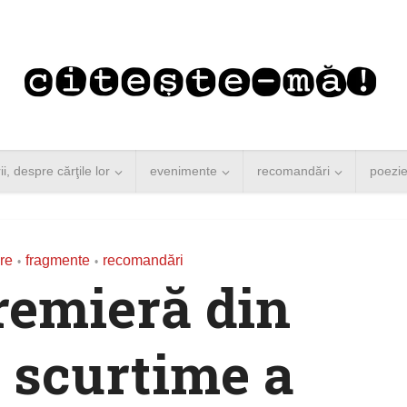
rii, despre cărţile lor
evenimente
recomandări
poezi
re
fragmente
recomandări
•
•
emieră din
 scurtime a