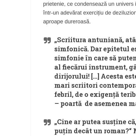
prietenie, ce condensează un univers in
într-un adevărat exercițiu de deziluzi
aproape dureroasă.
„Scriitura antuniană, atâ
simfonică. Dar epitetul e
simfonie în care să putem
al fiecărui instrument, g
dirijorului! […] Acesta e
mari scriitori contempor
febril, de o exigență terib
– poartă de asemenea ma
„Cine ar putea susține că
puțin decât un roman?“ 