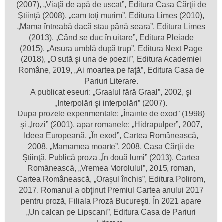
(2007), „Viaţă de apă de uscat”, Editura Casa Cărţii de
Ştiinţă (2008), „cam toţi murim”, Editura Limes (2010),
„Mama întreabă dacă stau până seara”, Editura Limes
(2013), „Când se duc în uitare”, Editura Pleiade
(2015), „Arsura umblă după trup”, Editura Next Page
(2018), „O sută şi una de poezii”, Editura Academiei
Române, 2019, „Ai moartea pe faţă”, Editura Casa de
Pariuri Literare.
A publicat eseuri: „Graalul fără Graal”, 2002, şi
„Interpolări şi interpolări” (2007).
După prozele experimentale: „Înainte de exod” (1998)
şi „Irozi” (2001), apar romanele: „Hidrapulper”, 2007,
Ideea Europeană, „În exod”, Cartea Românească,
2008, „Mamamea moarte”, 2008, Casa Cărţii de
Ştiinţă. Publică proza „În două lumi” (2013), Cartea
Românească, „Vremea Moroiului”, 2015, roman,
Cartea Românească, „Oraşul închis”, Editura Polirom,
2017. Romanul a obţinut Premiul Cartea anului 2017
pentru proză, Filiala Proză Bucureşti. În 2021 apare
„Un calcan pe Lipscani”, Editura Casa de Pariuri