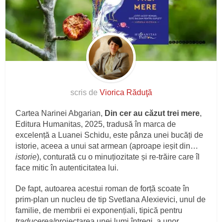
scris de
Viorica Răduţă
Cartea Narinei Abgarian,
Din cer au căzut trei mere
,
Editura Humanitas, 2025, tradusă în marca de
excelență a Luanei Schidu, este pânza unei bucăți de
istorie, aceea a unui sat armean (aproape ieșit din…
istorie
), conturată cu o minuțiozitate și re-trăire care îl
face mitic în autenticitatea lui.
De fapt, autoarea acestui roman de forță scoate în
prim-plan un nucleu de tip Svetlana Alexievici, unul de
familie, de membrii ei exponențiali, tipică pentru
traducerea
/proiectarea unei lumi întregi, a unor