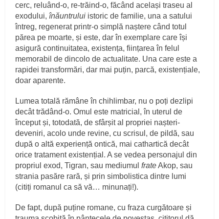
cerc, reluând-o, re-trăind-o, făcând același traseu al
exodului,
înăuntrului
istoric de familie, una a satului
întreg, regenerat printr-o simplă naștere când totul
părea pe moarte, și este, dar în exemplare care își
asigură continuitatea, existența, ființarea în felul
memorabil de dincolo de actualitate. Una care este a
rapidei transformări, dar mai puțin, parcă, existențiale,
doar aparente.
Lumea totală rămâne în chihlimbar, nu o poți dezlipi
decât trădând-o. Omul este matricial, în uterul de
început și, totodată, de sfârșit al propriei nașteri-
deveniri, acolo unde revine, cu scrisul, de pildă, sau
după o altă experiență ontică, mai cathartică decât
orice tratament existențial. A se vedea personajul din
propriul exod, Tigran, sau mediumul
frate
Akop, sau
strania pasăre rară, și prin simbolistica dintre lumi
(citiți romanul ca să vă… minunați!).
De fapt, după puține romane, cu fraza curgătoare și
trauma scobită în pântecele de povestaș, cititorul dă