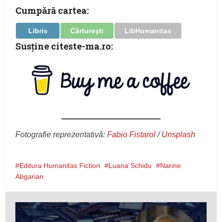
Cumpără cartea:
Libris
Cărtureşti
LibHumanitas
Susţine citeste-ma.ro:
Fotografie reprezentativă:
Fabio Fistarol
/
Unsplash
Editura Humanitas Fiction
Luana Schidu
Narine
Abgarian