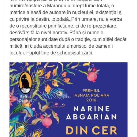
numire/naștere a Marandului drept lume totală, o
matrice aleasă de autoare în nucleul ei, existențial și
cu privire la destin, totodată. Prin urmare, nu e vorba
de o reconstituire prin ficțiune, ci de re-prezentare,
desăvârșită la nivel narativ. Până și numele
personajelor sunt date după o tradiție, cum altfel decât
mitică, în ciuda accentului umoristic, de oamenii
locului. Faptul ține de schepsisul cărții.