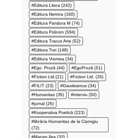
Editura Litera
(242)
Editura Nemira
(160)
Editura Pandora M
(74)
Editura Polirom
(594)
Editura Tracus Arte
(52)
Editura Trei
(148)
Editura Vremea
(34)
Ego. Proză
(44)
EgoProză
(51)
Fiction Ltd
(21)
Fiction Ltd.
(26)
FILIT
(23)
Gaudeamus
(34)
Humanitas
(35)
interviu
(50)
jurnal
(26)
Kooperativa Poetică
(223)
librăria Humanitas de la Cișmigiu
(72)
Marian Ilea
(33)