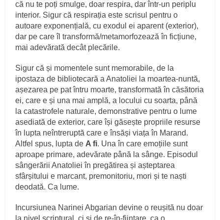
că nu te poți smulge, doar respira, dar într-un periplu
interior. Sigur că respirația este scrisul pentru o
autoare exponențială, cu exodul ei aparent (exterior),
dar pe care îl transformă/metamorfozează în ficțiune,
mai adevărată decât plecările.
Sigur că și momentele sunt memorabile, de la
ipostaza de bibliotecară a Anatoliei la moartea-nuntă,
așezarea pe pat întru moarte, transformată în căsătoria
ei, care e și una mai amplă, a locului cu soarta, până
la catastrofele naturale, demonstrative pentru o lume
asediată de exterior, care își găsește propriile resurse
în lupta neîntreruptă care e însăși viața în Marand.
Altfel spus, lupta de
A fi
. Una în care emoțiile sunt
aproape primare, adevărate până la sânge. Episodul
sângerării Anatoliei în pregătirea și așteptarea
sfârșitului e marcant, premonitoriu, mori și te naști
deodată. Ca lume.
Incursiunea Narinei Abgarian devine o reușită nu doar
la nivel scriptural, ci și de re-în-ființare, ca o