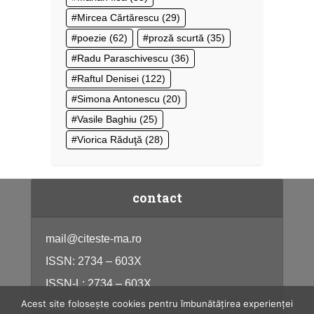
Mircea Cărtărescu
(29)
poezie
(62)
proză scurtă
(35)
Radu Paraschivescu
(36)
Raftul Denisei
(122)
Simona Antonescu
(20)
Vasile Baghiu
(25)
Viorica Răduţă
(28)
contact
mail@citeste-ma.ro
ISSN: 2734 – 603X
ISSN-L: 2734 – 603X
Acest site folosește cookies pentru îmbunătățirea experienței
citeste-ma.ro