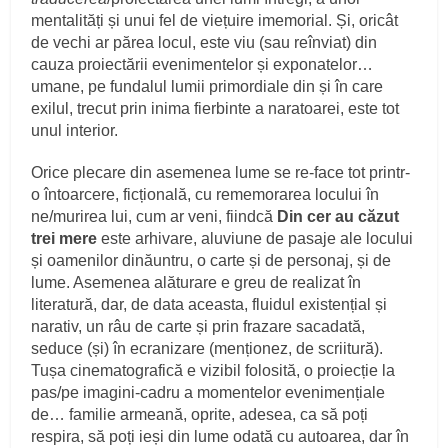
mentalități și unui fel de viețuire imemorial. Și, oricât
de vechi ar părea locul, este viu (sau reînviat) din
cauza proiectării evenimentelor și exponatelor…
umane, pe fundalul lumii primordiale din și în care
exilul, trecut prin inima fierbinte a naratoarei, este tot
unul interior.
Orice plecare din asemenea lume se re-face tot printr-
o întoarcere, ficțională, cu rememorarea locului în
ne/murirea lui, cum ar veni, fiindcă
Din cer au căzut
trei mere
este arhivare, aluviune de pasaje ale locului
și oamenilor dinăuntru, o carte și de personaj, și de
lume. Asemenea alăturare e greu de realizat în
literatură, dar, de data aceasta, fluidul existențial și
narativ, un râu de carte și prin frazare sacadată,
seduce (și) în ecranizare (menționez, de scriitură).
Tușa cinematografică e vizibil folosită, o proiecție la
pas/pe imagini-cadru a momentelor evenimențiale
de… familie armeană, oprite, adesea, ca să poți
respira, să poți ieși din lume odată cu autoarea, dar în