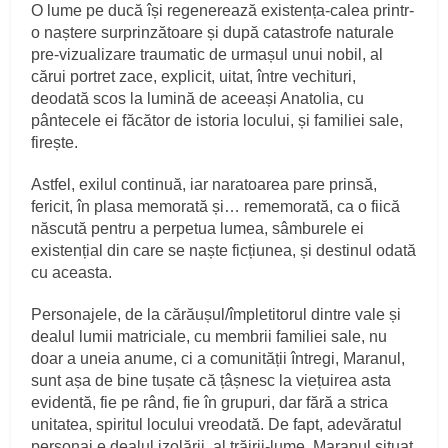
O lume pe ducă își regenerează existența-calea printr-
o naștere surprinzătoare și după catastrofe naturale
pre-vizualizare traumatic de urmașul unui nobil, al
cărui portret zace, explicit, uitat, între vechituri,
deodată scos la lumină de aceeași Anatolia, cu
pântecele ei făcător de istoria locului, și familiei sale,
firește.
Astfel, exilul continuă, iar naratoarea pare prinsă,
fericit, în plasa memorată și… rememorată, ca o fiică
născută pentru a perpetua lumea, sâmburele ei
existențial din care se naște ficțiunea, și destinul odată
cu aceasta.
Personajele, de la cărăușul/împletitorul dintre vale și
dealul lumii matriciale, cu membrii familiei sale, nu
doar a uneia anume, ci a comunității întregi, Maranul,
sunt așa de bine tușate că țâșnesc la viețuirea asta
evidentă, fie pe rând, fie în grupuri, dar fără a strica
unitatea, spiritul locului vreodată. De fapt, adevăratul
personaj e dealul izolării, al trăirii-lume, Maranul situat