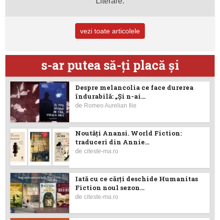
Literare.
vezi toate articolele
s-ar putea să-ţi placă şi
Despre melancolia ce face durerea
îndurabilă: „Și n-ai...
de
Romeo Aurelian Ilie
Noutăţi Anansi. World Fiction:
traduceri din Annie...
de
citeste-ma.ro
Iată cu ce cărţi deschide Humanitas
Fiction noul sezon...
de
citeste-ma.ro