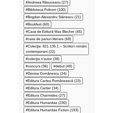
Andreea Răsuceanu
(27)
Biblioteca Polirom
(100)
Bogdan-Alexandru Stănescu
(21)
Bookfest
(60)
Casa de Editură Max Blecher
(45)
casa de pariuri literare
(68)
Colecţia: 821.135.1 – Scriitori români
contemporani
(22)
colecţia n’autor
(38)
concurs
(36)
debut
(49)
Denisa Comănescu
(24)
Editura Cartea Românească
(23)
Editura Cartier
(34)
Editura Charmides
(27)
Editura Humanitas
(230)
Editura Humanitas Fiction
(193)