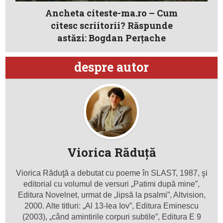
Ancheta citeste-ma.ro – Cum
citesc scriitorii? Răspunde
astăzi: Bogdan Perţache
despre autor
Viorica Răduţă
Viorica Răduţă a debutat cu poeme în SLAST, 1987, şi
editorial cu volumul de versuri „Patimi după mine”,
Editura Novelnet, urmat de „lipsă la psalmi”, Altvision,
2000. Alte titluri: „Al 13-lea Iov”, Editura Eminescu
(2003), „când amintirile corpuri subtile”, Editura E 9