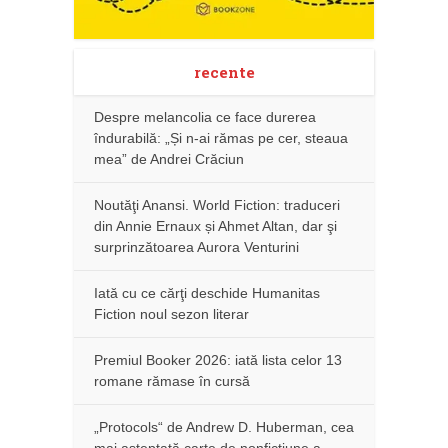
recente
Despre melancolia ce face durerea
îndurabilă: „Și n-ai rămas pe cer, steaua
mea” de Andrei Crăciun
Noutăţi Anansi. World Fiction: traduceri
din Annie Ernaux și Ahmet Altan, dar şi
surprinzătoarea Aurora Venturini
Iată cu ce cărţi deschide Humanitas
Fiction noul sezon literar
Premiul Booker 2026: iată lista celor 13
romane rămase în cursă
„Protocols“ de Andrew D. Huberman, cea
mai așteptată carte de nonficțiune a