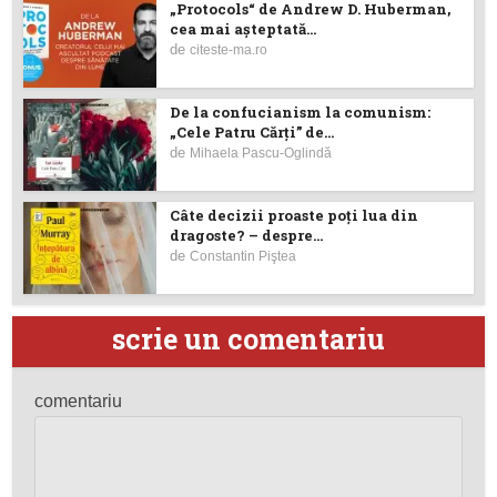
„Protocols“ de Andrew D. Huberman,
cea mai așteptată...
de
citeste-ma.ro
De la confucianism la comunism:
„Cele Patru Cărți” de...
de
Mihaela Pascu-Oglindă
Câte decizii proaste poţi lua din
dragoste? – despre...
de
Constantin Piştea
scrie un comentariu
comentariu