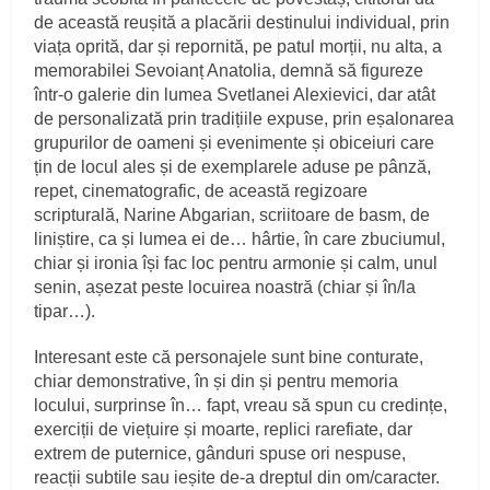
de această reușită a placării destinului individual, prin
viața oprită, dar și repornită, pe patul morții, nu alta, a
memorabilei Sevoianț Anatolia, demnă să figureze
într-o galerie din lumea Svetlanei Alexievici, dar atât
de personalizată prin tradițiile expuse, prin eșalonarea
grupurilor de oameni și evenimente și obiceiuri care
țin de locul ales și de exemplarele aduse pe pânză,
repet, cinematografic, de această regizoare
scripturală, Narine Abgarian, scriitoare de basm, de
liniștire, ca și lumea ei de… hârtie, în care zbuciumul,
chiar și ironia își fac loc pentru armonie și calm, unul
senin, așezat peste locuirea noastră (chiar și în/la
tipar…).
Interesant este că personajele sunt bine conturate,
chiar demonstrative, în și din și pentru memoria
locului, surprinse în… fapt, vreau să spun cu credințe,
exerciții de viețuire și moarte, replici rarefiate, dar
extrem de puternice, gânduri spuse ori nespuse,
reacții subtile sau ieșite de-a dreptul din om/caracter.