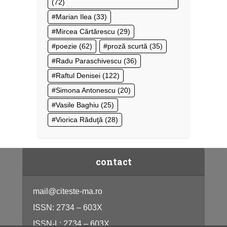
(72)
Marian Ilea
(33)
Mircea Cărtărescu
(29)
poezie
(62)
proză scurtă
(35)
Radu Paraschivescu
(36)
Raftul Denisei
(122)
Simona Antonescu
(20)
Vasile Baghiu
(25)
Viorica Răduţă
(28)
contact
mail@citeste-ma.ro
ISSN: 2734 – 603X
ISSN-L: 2734 – 603X