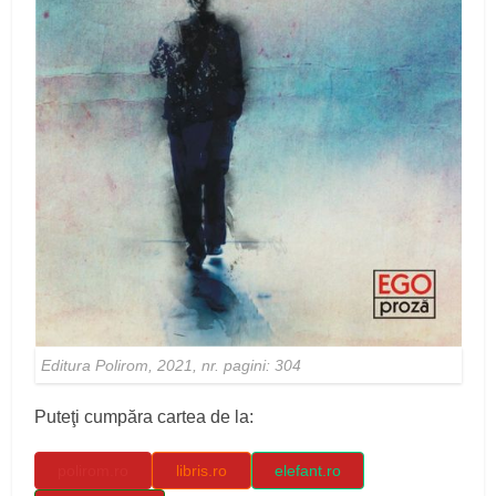
Editura Polirom, 2021, nr. pagini: 304
Puteţi cumpăra cartea de la:
polirom.ro
libris.ro
elefant.ro