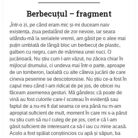
Berbecuțul – fragment
„Într-o zi, pe când eram mic și-mi duceam naiv
existența, ziua pedalând de zor nevoie, iar seara
uitându-mă la serialele vremii, am găsit pe o alee mai
puțin umblată de lângă bloc un berbecuț de plastic,
galben cu negru, cam de mărimea unei nuci. O
jucărioară. Nu știu cum l-am văzut, nu zăcea chiar în
mijlocul drumului, ci undeva mai într-o parte, aproape
de un tomberon, laolaltă cu alte câteva jucării de care
cineva pesemne se descotorosise. Nu știu ce-a fost în
capul meu când l-am ridicat de pe jos, de obicei nu
făceam asemenea gesturi. Mă gândesc că poate de
vină au fost culorile care-l scoteau în evidență sau
faptul de a nu-mi fi dat seama ce era până nu m-am
apropiat suficient de mult, moment în care mi s-a părut
nu știu cum să nu-l culeg de pe jos, cert e că l-am
găsit suficient de interesant ca să-l iau cu mine acasă.
Acolo a fost spălat conștiincios cu apă și săpun, ba