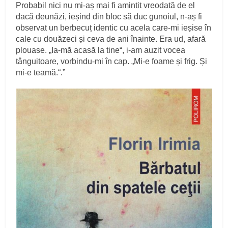
Probabil nici nu mi-aș mai fi amintit vreodată de el
dacă deunăzi, ieșind din bloc să duc gunoiul, n-aș fi
observat un berbecuț identic cu acela care-mi ieșise în
cale cu douăzeci și ceva de ani înainte. Era ud, afară
plouase. „Ia-mă acasă la tine“, i-am auzit vocea
tânguitoare, vorbindu-mi în cap. „Mi-e foame și frig. Și
mi-e teamă.“.”