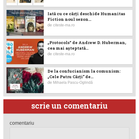
Iată cu ce cărţi deschide Humanitas
Fiction noul sezon...
de
citeste-ma.ro
„Protocols“ de Andrew D. Huberman,
cea mai așteptată...
de
citeste-ma.ro
De la confucianism la comunism:
„Cele Patru Cărți” de...
de
Mihaela Pascu-Oglindă
scrie un comentariu
comentariu