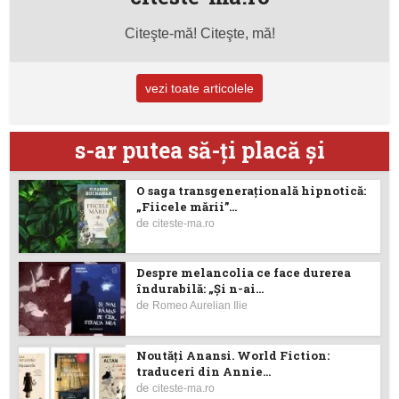
Citeşte-mă! Citeşte, mă!
vezi toate articolele
s-ar putea să-ţi placă şi
O saga transgenerațională hipnotică:
„Fiicele mării”...
de
citeste-ma.ro
Despre melancolia ce face durerea
îndurabilă: „Și n-ai...
de
Romeo Aurelian Ilie
Noutăţi Anansi. World Fiction:
traduceri din Annie...
de
citeste-ma.ro