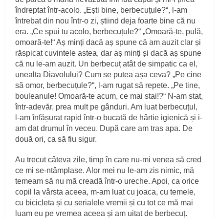
îndreptat într-acolo. „Ești bine, berbecuțule?“, l-am
întrebat din nou într-o zi, știind deja foarte bine că nu
era. „Ce spui tu acolo, berbecuțule?“ „Omoară-te, pulă,
omoară-te!“ Aș minți dacă aș spune că am auzit clar și
răspicat cuvintele astea, dar aș minți și dacă aș spune
că nu le-am auzit. Un berbecuț atât de simpatic ca el,
unealta Diavolului? Cum se putea așa ceva? „Pe cine
să omor, berbecuțule?“, l-am rugat să repete. „Pe tine,
bouleanule! Omoară-te acum, ce mai stai!?“ N-am stat,
într-adevăr, prea mult pe gânduri. Am luat berbecuțul,
l-am înfășurat rapid într-o bucată de hârtie igienică și i-
am dat drumul în veceu. După care am tras apa. De
două ori, ca să fiu sigur.
Au trecut câteva zile, timp în care nu-mi venea să cred
ce mi se-ntâmplase. Alor mei nu le-am zis nimic, mă
temeam să nu mă creadă într-o ureche. Apoi, ca orice
copil la vârsta aceea, m-am luat cu joaca, cu temele,
cu bicicleta și cu serialele vremii și cu tot ce mă mai
luam eu pe vremea aceea și am uitat de berbecuț.