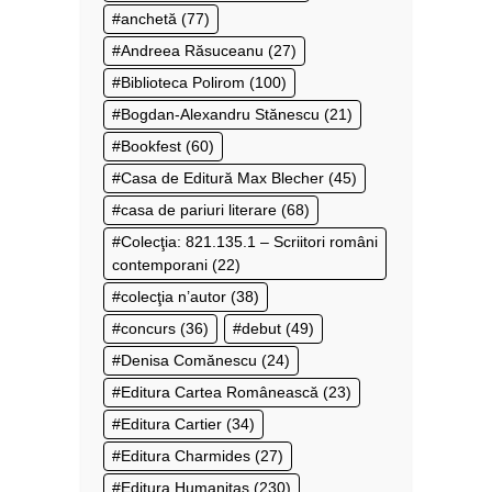
anchetă
(77)
Andreea Răsuceanu
(27)
Biblioteca Polirom
(100)
Bogdan-Alexandru Stănescu
(21)
Bookfest
(60)
Casa de Editură Max Blecher
(45)
casa de pariuri literare
(68)
Colecţia: 821.135.1 – Scriitori români
contemporani
(22)
colecţia n’autor
(38)
concurs
(36)
debut
(49)
Denisa Comănescu
(24)
Editura Cartea Românească
(23)
Editura Cartier
(34)
Editura Charmides
(27)
Editura Humanitas
(230)