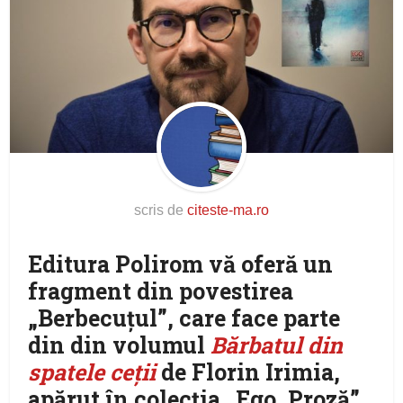
scris de
citeste-ma.ro
Editura Polirom vă oferă un
fragment din povestirea
„Berbecuţul”, care face parte
din din volumul
Bărbatul din
spatele ceţii
de Florin Irimia,
apărut în colecția „Ego. Proză”