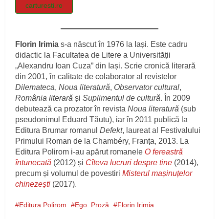
carturesti.ro
Florin Irimia
s-a născut în 1976 la Iași. Este cadru
didactic la Facultatea de Litere a Universității
„Alexandru Ioan Cuza” din Iași. Scrie cronică literară
din 2001, în calitate de colaborator al revistelor
Dilemateca
,
Noua literatură
,
Observator cultural
,
România literară
și
Suplimentul de cultură
. În 2009
debutează ca prozator în revista
Noua literatură
(sub
pseudonimul Eduard Tăutu), iar în 2011 publică la
Editura Brumar romanul
Defekt
, laureat al Festivalului
Primului Roman de la Chambéry, Franța, 2013. La
Editura Polirom i-au apărut romanele
O fereastră
întunecată
(2012) și
Cîteva lucruri despre tine
(2014),
precum și volumul de povestiri
Misterul mașinuțelor
chinezești
(2017).
Editura Polirom
Ego. Proză
Florin Irimia