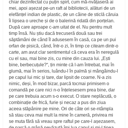
chiar dezinfectat cu puțin spirt, cum mă-nvățaseră ai
mei, apoi așezat pe-un raft al bibliotecii, alături de un
elefănțel indian de plastic, de un câine de sticlă căruia
îi lipsea o ureche și de o balerină ridată din porțelan.
După care aproape c-am uitat de el. Nu pentru mult
timp însă. Nu știu dacă trecuseră două sau trei
săptămâni de când îl adusesem în casă, ca pe un pui
orfan de pisică, când, într-o zi, în timp ce citeam dintr-o
carte, am avut clar sentimentul că ceva era în neregulă
cu el sau, mai bine zis, cu mine din cauza lui. „Ești
bine, berbecuțule?“, țin minte că l-am întrebat, mai în
glumă, mai în serios, luându-l în palmă și mângâindu-l
pe capul lui mic și tare, dar lipsit de coarne. N-a zis
nimic, deși, în mod bizar, parcă tocmai primisem o
comandă pe care nici n-o înțelesesem prea bine, dar
pe care trebuia acum s-o execut. O stare neplăcută, o
combinație de frică, furie și necaz a pus din ziua
aceea stăpânire pe mine. Ori de câte ori se-ntâmpla
să stau ceva mai mult la mine în cameră, privirea mi
se muta fără să vreau spre raftul pe care-l așezasem,
de parcă o mână nevăzută îmi lua capul și mi-l ținea