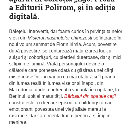
a Editurii Polirom, și în ediție
digitală.
Băiețelul introvertit, dar foarte curios în privința tainelor
vieții din
Misterul mașinuțelor chinezești
se întoarce în
noul volum semnat de Florin Irimia. Acum, povestire
după povestire, se conturează maturizarea lui, cu
suișuri și coborâșuri, cu pierderi dureroase, dar și mici
sclipiri de lumină. Viața personajului devine o
călătorie care pornește odată cu găsirea unei cărți
misterioase într-un vagon cu maculatură și îl poartă
din lumea reală în lumea viselor și înapoi, din
Macedonia, unde a petrecut o vacanță în copilărie, la
Berlinul iubit al maturității.
Bărbatul din spatele ceții
construiește, cu fiecare episod, un bildungsroman
emoționant, povestea unei vieți aflate mereu la
răscruce, dar care merită trăită, pentru a-și împlini
menirea.