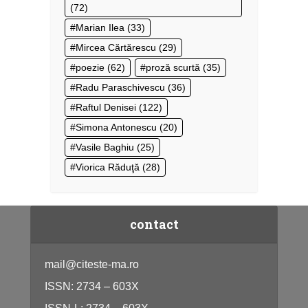
(72)
Marian Ilea
(33)
Mircea Cărtărescu
(29)
poezie
(62)
proză scurtă
(35)
Radu Paraschivescu
(36)
Raftul Denisei
(122)
Simona Antonescu
(20)
Vasile Baghiu
(25)
Viorica Răduţă
(28)
contact
mail@citeste-ma.ro
ISSN: 2734 – 603X