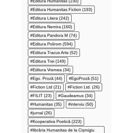
Editura Humanitas
(230)
Editura Humanitas Fiction
(193)
Editura Litera
(242)
Editura Nemira
(160)
Editura Pandora M
(74)
Editura Polirom
(594)
Editura Tracus Arte
(52)
Editura Trei
(149)
Editura Vremea
(34)
Ego. Proză
(44)
EgoProză
(51)
Fiction Ltd
(21)
Fiction Ltd.
(26)
FILIT
(23)
Gaudeamus
(34)
Humanitas
(35)
interviu
(50)
jurnal
(26)
Kooperativa Poetică
(223)
librăria Humanitas de la Cișmigiu