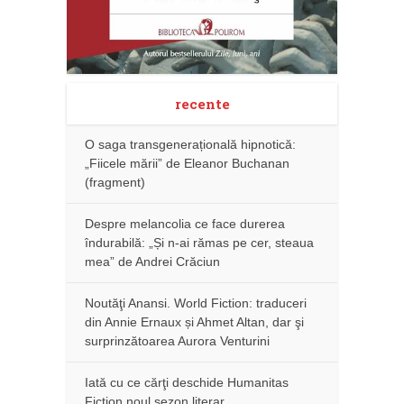
recente
O saga transgenerațională hipnotică:
„Fiicele mării” de Eleanor Buchanan
(fragment)
Despre melancolia ce face durerea
îndurabilă: „Și n-ai rămas pe cer, steaua
mea” de Andrei Crăciun
Noutăţi Anansi. World Fiction: traduceri
din Annie Ernaux și Ahmet Altan, dar şi
surprinzătoarea Aurora Venturini
Iată cu ce cărţi deschide Humanitas
Fiction noul sezon literar