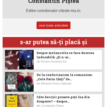
Constantin Piştea
Editor-coordonator citeste-ma.ro.
vezi toate articolele
s-ar putea să-ţi placă şi
Despre melancolia ce face durerea
îndurabilă: „Și n-ai...
de
Romeo Aurelian Ilie
De la confucianism la comunism:
„Cele Patru Cărți” de...
de
Mihaela Pascu-Oglindă
Câte decizii proaste poţi lua din
dragoste? – despre...
de
Constantin Piştea