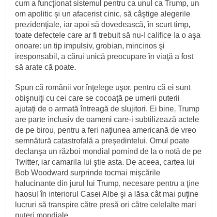
cum a funcţionat sistemul pentru ca unul ca Trump, un
om apolitic şi un afacerist cinic, să câştige alegerile
prezidenţiale, iar apoi să dovedească, în scurt timp,
toate defectele care ar fi trebuit să nu-l califice la o aşa
onoare: un tip impulsiv, grobian, mincinos şi
iresponsabil, a cărui unică preocupare în viaţă a fost
să arate că poate.
Spun că românii vor înţelege uşor, pentru că ei sunt
obişnuiţi cu cei care se cocoaţă pe umerii puterii
ajutaţi de o armată întreagă de slujitori. Ei bine, Trump
are parte inclusiv de oameni care-i subtilizează actele
de pe birou, pentru a feri naţiunea americană de vreo
semnătură catastrofală a preşedintelui. Omul poate
declanşa un război mondial pornind de la o notă de pe
Twitter, iar camarila lui ştie asta. De aceea, cartea lui
Bob Woodward surprinde tocmai mişcările
halucinante din jurul lui Trump, necesare pentru a ţine
haosul în interiorul Casei Albe şi a lăsa cât mai puţine
lucruri să transpire către presă ori către celelalte mari
puteri mondiale.