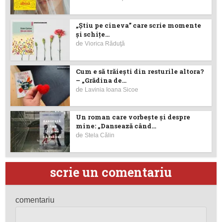
„Știu pe cineva” care scrie momente
și schițe...
de
Viorica Răduţă
Cum e să trăiești din resturile altora?
– „Grădina de...
de
Lavinia Ioana Sicoe
Un roman care vorbește și despre
mine: „Dansează când...
de
Stela Călin
scrie un comentariu
comentariu