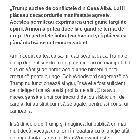
„Trump auzise de conflictele din Casa Albă. Lui îi
plăceau dezacordurile manifestate agresiv.
Acestea permiteau exprimarea unei game largi de
opinii. Armonia putea duce la o gândire ternă, de
grup. Preşedintele îmbrăţişa haosul şi îi plăcea ca
pământul să se cutremure sub el.”
Am început cartea ca să-mi dau seama dacă Trump e
un tip deştept şi extrem de puternic sau un manipulabil
dus de vânt şi de noroc acolo unde nimeni n-ar fi
crezut că poate ajunge. Bob Woodward sugerează că
Trump nu funcţionează singur, însă el a fost suficient
de inteligent ca să poată profita de alţii. Şi a avut
marea şansă a unui contracandidat cu slăbiciuni, de
care ai lui au ştiut cum să se agaţe, pentru a-i construi
campania.
Însă dincolo de Trump şi imaginea lui publică ori mai
mult decât vocaţia unui om în legătură cu o funcţie atât
de importantă, cartea lui Bob Woodward este