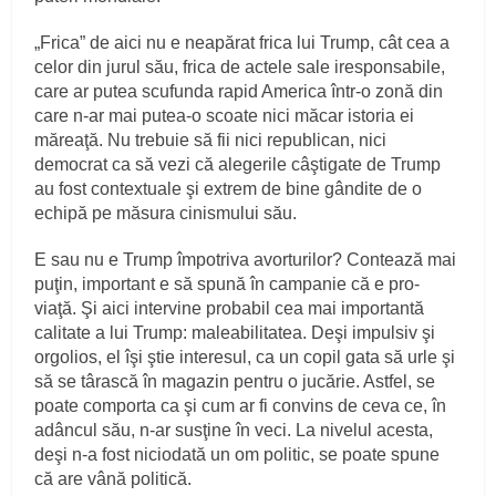
„Frica” de aici nu e neapărat frica lui Trump, cât cea a
celor din jurul său, frica de actele sale iresponsabile,
care ar putea scufunda rapid America într-o zonă din
care n-ar mai putea-o scoate nici măcar istoria ei
măreaţă. Nu trebuie să fii nici republican, nici
democrat ca să vezi că alegerile câştigate de Trump
au fost contextuale şi extrem de bine gândite de o
echipă pe măsura cinismului său.
E sau nu e Trump împotriva avorturilor? Contează mai
puţin, important e să spună în campanie că e pro-
viaţă. Şi aici intervine probabil cea mai importantă
calitate a lui Trump: maleabilitatea. Deşi impulsiv şi
orgolios, el îşi ştie interesul, ca un copil gata să urle şi
să se târască în magazin pentru o jucărie. Astfel, se
poate comporta ca şi cum ar fi convins de ceva ce, în
adâncul său, n-ar susţine în veci. La nivelul acesta,
deşi n-a fost niciodată un om politic, se poate spune
că are vână politică.