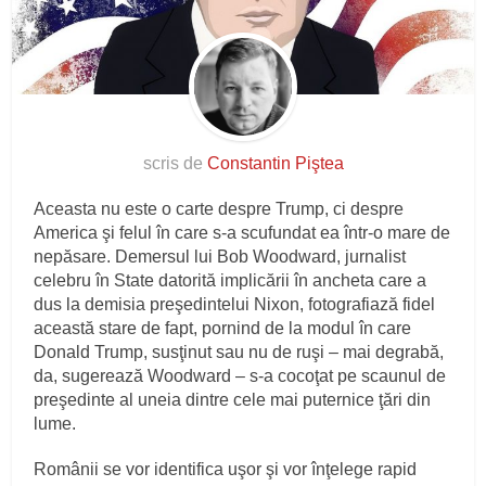
scris de
Constantin Piştea
Aceasta nu este o carte despre Trump, ci despre
America şi felul în care s-a scufundat ea într-o mare de
nepăsare. Demersul lui Bob Woodward, jurnalist
celebru în State datorită implicării în ancheta care a
dus la demisia preşedintelui Nixon, fotografiază fidel
această stare de fapt, pornind de la modul în care
Donald Trump, susţinut sau nu de ruşi – mai degrabă,
da, sugerează Woodward – s-a cocoţat pe scaunul de
preşedinte al uneia dintre cele mai puternice ţări din
lume.
Românii se vor identifica uşor şi vor înţelege rapid