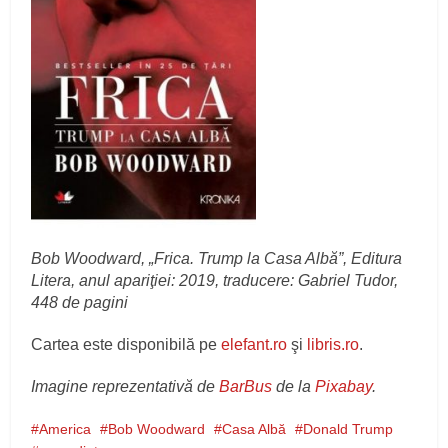
Bob Woodward, „Frica. Trump la Casa Albă”, Editura
Litera, anul apariţiei: 2019, traducere: Gabriel Tudor,
448 de pagini
Cartea este disponibilă pe
elefant.ro
şi
libris.ro
.
Imagine reprezentativă de
BarBus
de la
Pixabay
.
America
Bob Woodward
Casa Albă
Donald Trump