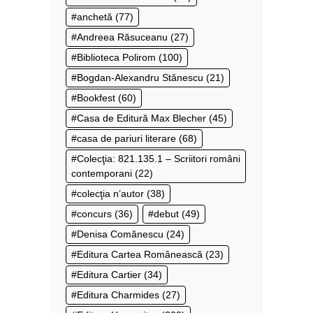
anchetă
(77)
Andreea Răsuceanu
(27)
Biblioteca Polirom
(100)
Bogdan-Alexandru Stănescu
(21)
Bookfest
(60)
Casa de Editură Max Blecher
(45)
casa de pariuri literare
(68)
Colecţia: 821.135.1 – Scriitori români
contemporani
(22)
colecţia n’autor
(38)
concurs
(36)
debut
(49)
Denisa Comănescu
(24)
Editura Cartea Românească
(23)
Editura Cartier
(34)
Editura Charmides
(27)