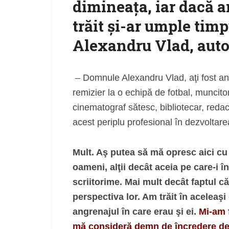
dimineaţa, iar dacă a
trăit şi-ar umple tim
Alexandru Vlad, auto
– Domnule Alexandru Vlad, aţi fost anti
remizier la o echipă de fotbal, muncitor
cinematograf sătesc, bibliotecar, redac
acest periplu profesional în dezvoltarea
Mult. Aş putea să mă opresc aici cu
oameni, alţii decât aceia pe care-i î
scriitorime. Mai mult decât faptul 
perspectiva lor. Am trăit în aceleaşi 
angrenajul în care erau şi ei.
Mi-am f
mă consideră demn de încredere deş