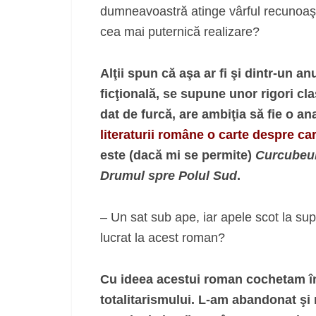
dumneavoastră atinge vârful recunoaşte
cea mai puternică realizare?
Alţii spun că aşa ar fi şi dintr-un a
ficţională, se supune unor rigori c
dat de furcă, are ambiţia să fie o 
literaturii române o carte despre ca
este (dacă mi se permite)
Curcubeul
Drumul spre Polul Sud
.
– Un sat sub ape, iar apele scot la sup
lucrat la acest roman?
Cu ideea acestui roman cochetam înc
totalitarismului. L-am abandonat şi