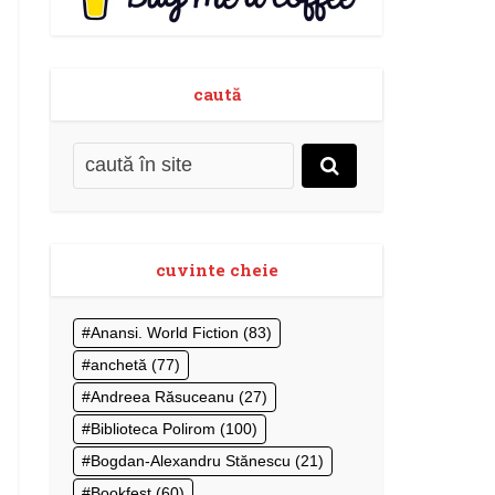
caută
cuvinte cheie
Anansi. World Fiction
(83)
anchetă
(77)
Andreea Răsuceanu
(27)
Biblioteca Polirom
(100)
Bogdan-Alexandru Stănescu
(21)
Bookfest
(60)