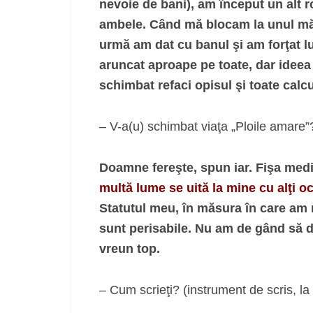
nevoie de bani), am început un alt 
ambele. Când mă blocam la unul mă r
urmă am dat cu banul şi am forţat lu
aruncat aproape pe toate, dar ideea
schimbat refaci opisul şi toate calcule
– V-a(u) schimbat viaţa „Ploile amare”
Doamne fereşte, spun iar. Fişa medi
multă lume se uită la mine cu alţi o
Statutul meu, în măsura în care am n
sunt perisabile. Nu am de gând să da
vreun top.
– Cum scrieţi? (instrument de scris, la b