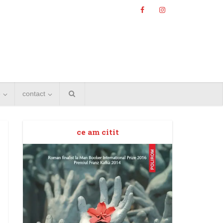
e
contact
ce am citit