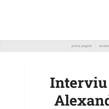
prima pagină
scriito
Interviu
Alexand