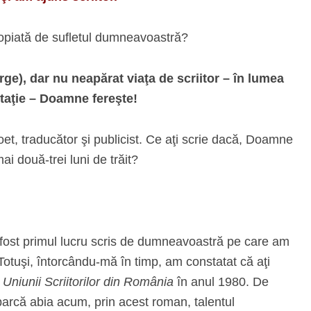
ropiată de sufletul dumneavoastră?
ge), dar nu neapărat viaţa de scriitor – în lumea
entaţie – Doamne fereşte!
poet, traducător şi publicist. Ce aţi scrie dacă, Doamne
mai două-trei luni de trăit?
 fost primul lucru scris de dumneavoastră pe care am
 Totuşi, întorcându-mă în timp, am constatat că aţi
 Uniunii Scriitorilor din România
în anul 1980. De
 parcă abia acum, prin acest roman, talentul