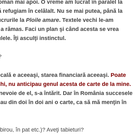
roman mai apoi. O vreme am lucrat în paralel la
efugiam în celălalt. Nu se mai putea, până la
crurile la
Ploile amare
. Textele vechi le-am
 a rămas. Faci un plan şi când acesta se vrea
le. Îţi asculţi instinctul.
?
cală e aceeaşi, starea financiară aceeaşi.
Poate
chi, nu anticipau genul acesta de carte de la mine.
evoie de el, s-a întărit. Dar în România succesele
u din doi în doi ani o carte, ca să mă menţin în
irou, în pat etc.)? Aveţi tabieturi?