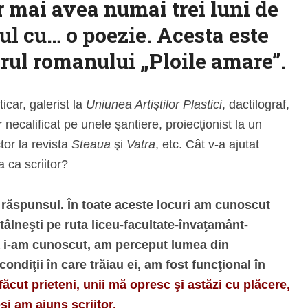
r mai avea numai trei luni de
pul cu… o poezie. Acesta este
rul romanului „Ploile amare”.
car, galerist la
Uniunea Artiştilor Plastici
, dactilograf,
 necalificat pe unele şantiere, proiecţionist la un
tor la revista
Steaua
şi
Vatra
, etc. Cât v-a ajutat
 ca scriitor?
 răspunsul. În toate aceste locuri am cunoscut
ntâlneşti pe ruta liceu-facultate-învaţamânt-
că i-am cunoscut, am perceput lumea din
condiţii în care trăiau ei, am fost funcţional în
ăcut prieteni, unii mă opresc şi astăzi cu plăcere,
i am ajuns scriitor.