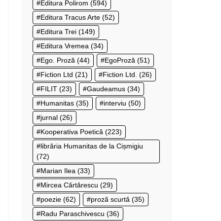
Editura Polirom
(594)
Editura Tracus Arte
(52)
Editura Trei
(149)
Editura Vremea
(34)
Ego. Proză
(44)
EgoProză
(51)
Fiction Ltd
(21)
Fiction Ltd.
(26)
FILIT
(23)
Gaudeamus
(34)
Humanitas
(35)
interviu
(50)
jurnal
(26)
Kooperativa Poetică
(223)
librăria Humanitas de la Cișmigiu
(72)
Marian Ilea
(33)
Mircea Cărtărescu
(29)
poezie
(62)
proză scurtă
(35)
Radu Paraschivescu
(36)