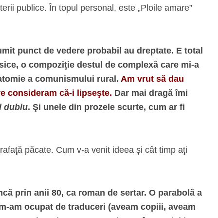
rii publice. În topul personal, este „Ploile amare”
numit punct de vedere probabil au dreptate. E total
lasice, o compoziţie destul de complexă care mi-a
anatomie a comunismului rural.
Am vrut să dau
re consideram că-i lipseşte.
Dar mai dragă îmi
 dublu
. Şi unele din prozele scurte, cum ar fi
rafaţă păcate. Cum v-a venit ideea şi cât timp aţi
ă prin anii 80, ca roman de sertar. O parabolă a
 m-am ocupat de traduceri (aveam copiii, aveam