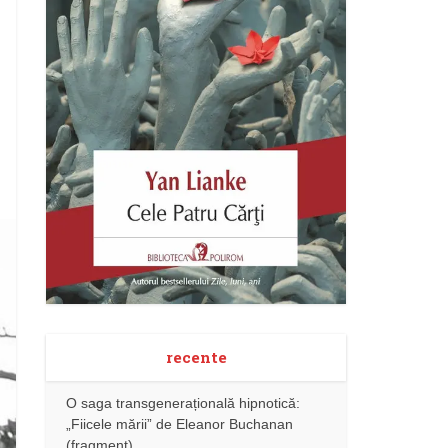
recente
O saga transgenerațională hipnotică:
„Fiicele mării” de Eleanor Buchanan
(fragment)