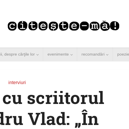
rii, despre cărţile lor
evenimente
recomandări
poezi
interviuri
 cu scriitorul
ru Vlad: „În