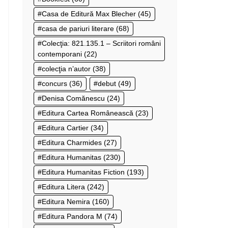
Casa de Editură Max Blecher
(45)
casa de pariuri literare
(68)
Colecţia: 821.135.1 – Scriitori români
contemporani
(22)
colecţia n’autor
(38)
concurs
(36)
debut
(49)
Denisa Comănescu
(24)
Editura Cartea Românească
(23)
Editura Cartier
(34)
Editura Charmides
(27)
Editura Humanitas
(230)
Editura Humanitas Fiction
(193)
Editura Litera
(242)
Editura Nemira
(160)
Editura Pandora M
(74)