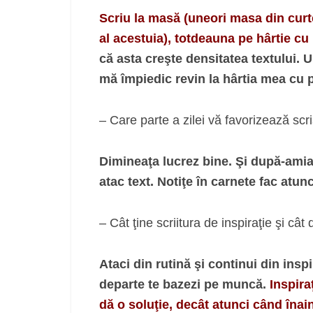
Scriu la masă (uneori masa din curte
al acestuia), totdeauna pe hârtie cu 
că asta creşte densitatea textului. U
mă împiedic revin la hârtia mea cu p
– Care parte a zilei vă favorizează scr
Dimineaţa lucrez bine. Şi după-amia
atac text. Notiţe în carnete fac atun
– Cât ţine scriitura de inspiraţie şi câ
Ataci din rutină şi continui din insp
departe te bazezi pe muncă.
Inspira
dă o soluţie, decât atunci când înaint