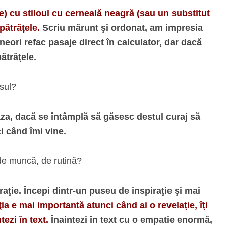
) cu stiloul cu cerneală neagră (sau un substitut
pătrăţele.
Scriu mărunt şi ordonat, am impresia
neori refac pasaje direct în calculator, dar dacă
ătrăţele.
isul?
za, dacă se întâmplă să găsesc destul curaj să
ci când îmi vine.
t de muncă, de rutină?
iraţie. Începi dintr-un puseu de inspiraţie şi mai
ţia e mai importantă atunci când ai o revelaţie, îţi
ezi în text.
Înaintezi în text cu o empatie enormă,