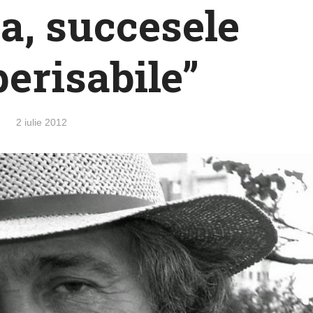
, succesele
perisabile”
2 iulie 2012