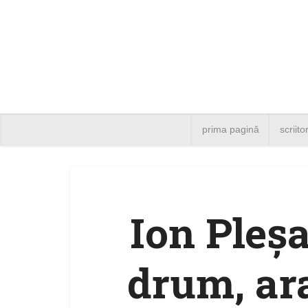
prima pagină
scriito
Ion Pleş
drum, ar