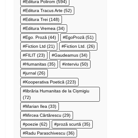
Editura Polirom
(594)
Editura Tracus Arte
(52)
Editura Trei
(148)
Editura Vremea
(34)
Ego. Proză
(44)
EgoProză
(51)
Fiction Ltd
(21)
Fiction Ltd.
(26)
FILIT
(23)
Gaudeamus
(34)
Humanitas
(35)
interviu
(50)
jurnal
(26)
Kooperativa Poetică
(223)
librăria Humanitas de la Cișmigiu
(72)
Marian Ilea
(33)
Mircea Cărtărescu
(29)
poezie
(62)
proză scurtă
(35)
Radu Paraschivescu
(36)