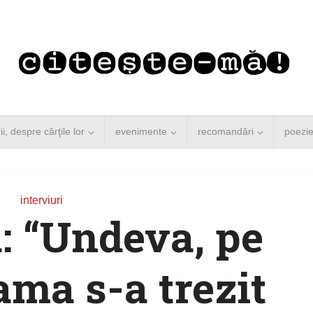
rii, despre cărţile lor
evenimente
recomandări
poezi
interviuri
a: “Undeva, pe
ama s-a trezit