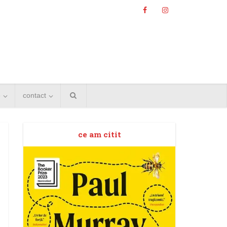
e
contact
ce am citit