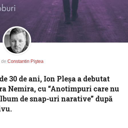
s de
Constantin Piştea
de 30 de ani, Ion Pleşa a debutat
ura Nemira, cu “Anotimpuri care nu
album de snap-uri narative” după
ivu.