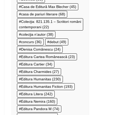
Casa de Editură Max Blecher
(45)
casa de pariuri literare
(68)
Colecţia: 821.135.1 – Scriitori români
contemporani
(22)
colecţia n’autor
(38)
concurs
(36)
debut
(49)
Denisa Comănescu
(24)
Editura Cartea Românească
(23)
Editura Cartier
(34)
Editura Charmides
(27)
Editura Humanitas
(230)
Editura Humanitas Fiction
(193)
Editura Litera
(242)
Editura Nemira
(160)
Editura Pandora M
(74)