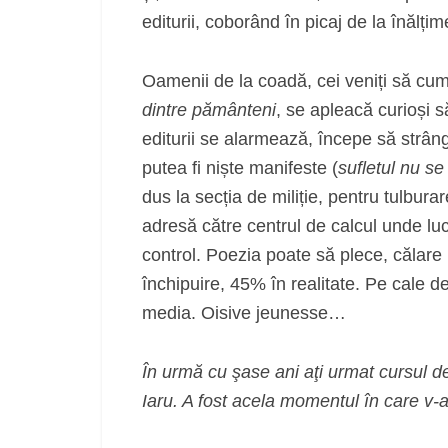
editurii, coborând în picaj de la înălțim
Oamenii de la coadă, cei veniți să cum
dintre pământeni
, se apleacă curioși s
editurii se alarmează, începe să strângă 
putea fi niște manifeste (
sufletul nu s
dus la secția de miliție, pentru tulburar
adresă către centrul de calcul unde l
control. Poezia poate să plece, călare
închipuire, 45% în realitate. Pe cale d
media. Oisive jeunesse…
În urmă cu şase ani aţi urmat cursul 
Iaru. A fost acela momentul în care v-a