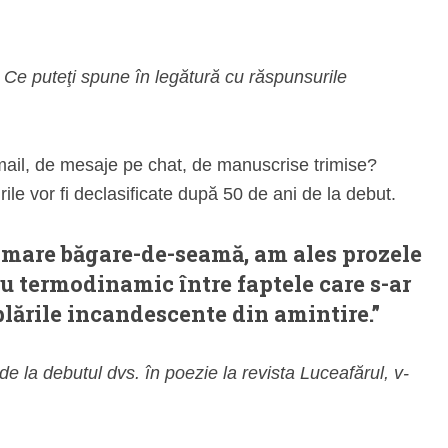
i? Ce puteţi spune în legătură cu răspunsurile
mail, de mesaje pe chat, de manuscrise trimise?
ile vor fi declasificate după 50 de ani de la debut.
cu mare băgare-de-seamă, am ales prozele
ru termodinamic între faptele care s-ar
plările incandescente din amintire.”
de la debutul dvs. în poezie la revista Luceafărul, v-