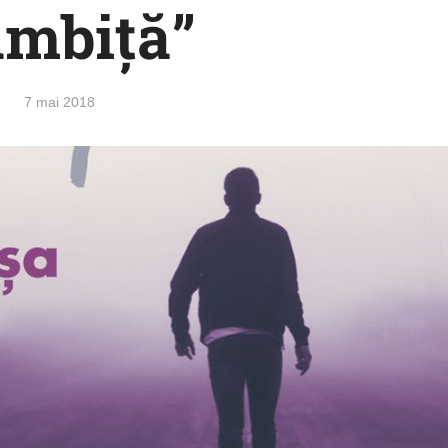
âmbiță”
7 mai 2018