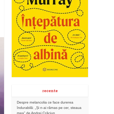
recente
Despre melancolia ce face durerea
îndurabilă: „Și n-ai rămas pe cer, steaua
mea” de Andrei Crăciun