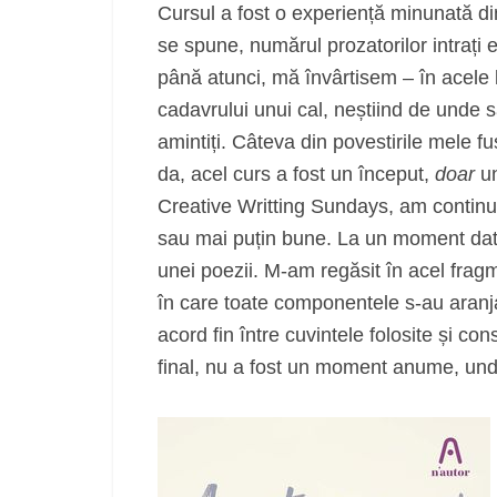
Cursul a fost o experiență minunată din
se spune, numărul prozatorilor intrați 
până atunci, mă învârtisem – în acele 
cadavrului unui cal, neștiind de unde 
amintiți. Câteva din povestirile mele f
da, acel curs a fost un început,
doar
un
Creative Writting Sundays, am continu
sau mai puțin bune. La un moment dat, 
unei poezii. M-am regăsit în acel frag
în care toate componentele s-au aranjat
acord fin între cuvintele folosite și con
final, nu a fost un moment anume, un