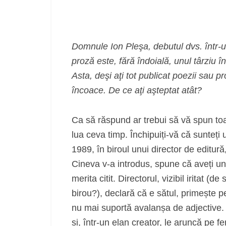
Domnule Ion Pleşa, debutul dvs. într-u
proză este, fără îndoială, unul târziu î
Asta, deşi aţi tot publicat poezii sau p
încoace. De ce aţi aşteptat atât?
Ca să răspund ar trebui să vă spun toat
lua ceva timp. Închipuiți-vă că sunteți
1989, în biroul unui director de editură
Cineva v-a introdus, spune că aveți u
merita citit. Directorul, vizibil iritat (de 
birou?), declară că e sătul, primește p
nu mai suportă avalanșa de adjective. A
și, într-un elan creator, le aruncă pe f