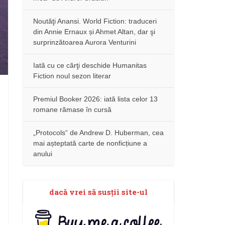
Noutăţi Anansi. World Fiction: traduceri
din Annie Ernaux și Ahmet Altan, dar şi
surprinzătoarea Aurora Venturini
Iată cu ce cărţi deschide Humanitas
Fiction noul sezon literar
Premiul Booker 2026: iată lista celor 13
romane rămase în cursă
„Protocols“ de Andrew D. Huberman, cea
mai așteptată carte de nonficțiune a
anului
dacă vrei să susţii site-ul