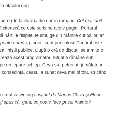
ea etajului unu.
pere (de la librăria din curte) romanul
Cel mai iubit
ă citească ce este scris pe acele pagini. Portarul
hârtiile risipite, le smulge din mâinile curioșilor, ar
e poate număra
), poeții sunt periculoși. Tânărul este
ea liniștii publice. După o oră de discuții se trimite o
ucrează acest programator. Situația rămâne sub
 pe un iepure șchiop. Ceva s-a petrecut, jumătate în
e consecință, ceasul a sunat ceva mai târziu, stricând
de
creative writing
susţinut de Marius Chivu şi Florin
ţi spus că, gata, se poate face pasul înainte?