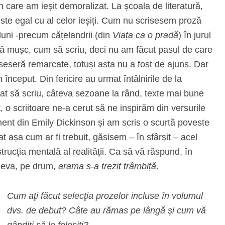
 care am ieșit demoralizat. La școala de literatură,
este egal cu al celor ieșiți. Cum nu scrisesem proză
luni -precum cățelandrii (din
Viața ca o pradă
) în jurul
să mușc, cum să scriu, deci nu am făcut pasul de care
useseră remarcate, totuși asta nu a fost de ajuns. Dar
 început. Din fericire au urmat întâlnirile de la
at să scriu, câteva sezoane la rând, texte mai bune
o scriitoare ne-a cerut să ne inspirăm din versurile
ment din Emily Dickinson și am scris o scurtă poveste
 așa cum ar fi trebuit, găsisem – în sfârșit – acel
strucția mentală al realității. Ca să vă răspund, în
deva, pe drum,
arama s-a trezit trâmbiță
.
Cum aţi făcut selecţia prozelor incluse în volumul
dvs. de debut? Câte au rămas pe lângă şi cum vă
gândiţi să le folosiţi?