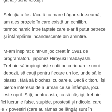
Selecția a fost făcută cu mare băgare-de-seamă,
am ales prozele în care există un echilibru
termodinamic între faptele care s-ar fi putut petrece
și întâmplările incandescente din amintire.
M-am inspirat dintr-un joc creat în 1981 de
programatorul japonez Hiroyuki Imabayashi.
Trebuie să împingi niște cutii pe coridoarele unui
depozit, să cauți pentru fiecare un loc, unde să le
plasezi, fără să blochezi culoarele. Dacă cititorul își
pierde interesul de a urmări ce se întâmplă, jocul
este oprit. Știți, pentru asta, ca să câștigi, trebuie
ci lucrurile false, stupide, prostești și ridicole, care
 cele 7 povestiri (care au rămas pe lângă) sunt în