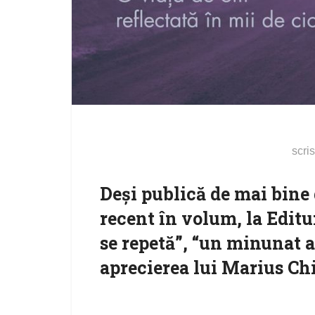
scri
Deşi publică de mai bine 
recent în volum, la Edit
se repetă”, “un minunat 
aprecierea lui Marius Ch