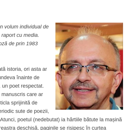
n volum individual de
n raport cu media.
roză de prin 1983
ă istoria, ori asta ar
 undeva înainte de
, un poet respectat.
n manuscris care ar
sticla sprijinită de
eriodic sute de poezii,
tunci, poetul (nedebutat) ia hârtiile bătute la mașină
ereastra deschisă, paginile se risipesc în curtea