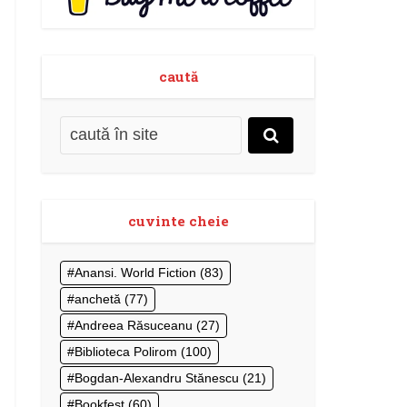
caută
cuvinte cheie
Anansi. World Fiction
(83)
anchetă
(77)
Andreea Răsuceanu
(27)
Biblioteca Polirom
(100)
Bogdan-Alexandru Stănescu
(21)
Bookfest
(60)