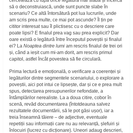
cercetează cu lupa orice legătură mai slabă și încercă
să o deconstruiască, unde sunt puncte slabe în
scenariu? Ce altă întorsătură pot lua lucrurile, unde
am scris prea multe, ce mai pot ascunde? Îl țin pe
cititor interesat sau îl plictisesc cu o descriere care
poate lipsi? E finalul prea vag sau prea explicit? Dar
oare există o legătură între începutul poveștii și finalul
ei? La
Noaptea dintre lumi
am rescris finalul de trei ori
și, când a ieșit cum mi-am dorit, am rescris primul
capitol, astfel încât povestea să fie circulară.
Prima lectură e emoțională, o verificare a coerenței și
legăturilor dintre segmentele scenariului, o explorare a
poveștii, aici pot intui ce lipsește, dar și ce e prea mult
spus, detectarea presupunerilor nefondate, a
întâmplărilor nerealiste. La a doua citire, cobor în
scenă, revăd documentarea (întotdeauna salvez
rezultatele documentării, să le pot găsi ușor), iar a
treia înseamnă tăiere – de adjective, eventuale
repetiții sau informații care nu au relevanță, șlefuiri și
înlocuiri (lucrez cu dicționare). Uneori adaug descrieri,