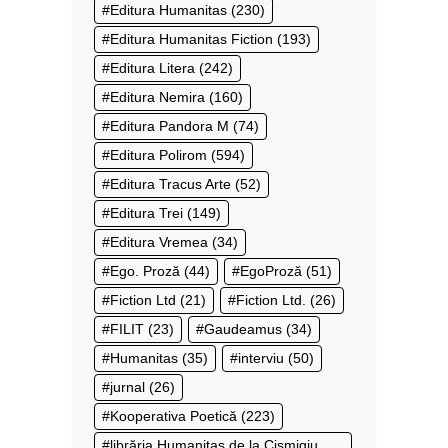
Editura Humanitas
(230)
Editura Humanitas Fiction
(193)
Editura Litera
(242)
Editura Nemira
(160)
Editura Pandora M
(74)
Editura Polirom
(594)
Editura Tracus Arte
(52)
Editura Trei
(149)
Editura Vremea
(34)
Ego. Proză
(44)
EgoProză
(51)
Fiction Ltd
(21)
Fiction Ltd.
(26)
FILIT
(23)
Gaudeamus
(34)
Humanitas
(35)
interviu
(50)
jurnal
(26)
Kooperativa Poetică
(223)
librăria Humanitas de la Cișmigiu