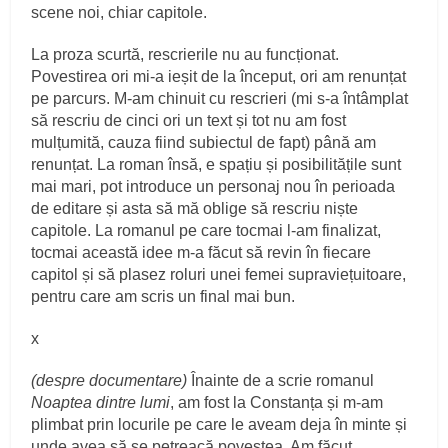
scene noi, chiar capitole.
La proza scurtă, rescrierile nu au funcționat.
Povestirea ori mi-a ieșit de la început, ori am renunțat
pe parcurs. M-am chinuit cu rescrieri (mi s-a întâmplat
să rescriu de cinci ori un text și tot nu am fost
mulțumită, cauza fiind subiectul de fapt) până am
renunțat. La roman însă, e spațiu și posibilitățile sunt
mai mari, pot introduce un personaj nou în perioada
de editare și asta să mă oblige să rescriu niște
capitole. La romanul pe care tocmai l-am finalizat,
tocmai această idee m-a făcut să revin în fiecare
capitol și să plasez roluri unei femei supraviețuitoare,
pentru care am scris un final mai bun.
x
(despre documentare)
Înainte de a scrie romanul
Noaptea dintre lumi
, am fost la Constanța și m-am
plimbat prin locurile pe care le aveam deja în minte și
unde avea să se petreacă povestea. Am făcut