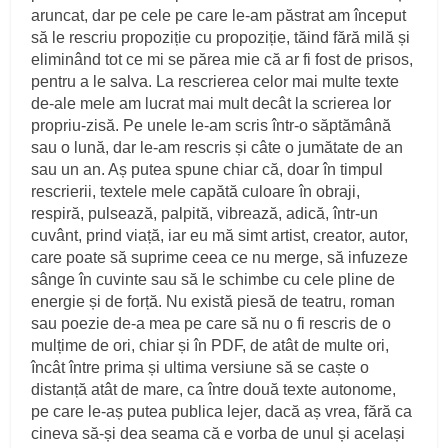
aruncat, dar pe cele pe care le-am păstrat am început
să le rescriu propoziție cu propoziție, tăind fără milă și
eliminând tot ce mi se părea mie că ar fi fost de prisos,
pentru a le salva. La rescrierea celor mai multe texte
de-ale mele am lucrat mai mult decât la scrierea lor
propriu-zisă. Pe unele le-am scris într-o săptămână
sau o lună, dar le-am rescris și câte o jumătate de an
sau un an. Aș putea spune chiar că, doar în timpul
rescrierii, textele mele capătă culoare în obraji,
respiră, pulsează, palpită, vibrează, adică, într-un
cuvânt, prind viață, iar eu mă simt artist, creator, autor,
care poate să suprime ceea ce nu merge, să infuzeze
sânge în cuvinte sau să le schimbe cu cele pline de
energie și de forță. Nu există piesă de teatru, roman
sau poezie de-a mea pe care să nu o fi rescris de o
mulțime de ori, chiar și în PDF, de atât de multe ori,
încât între prima și ultima versiune să se caște o
distanță atât de mare, ca între două texte autonome,
pe care le-aș putea publica lejer, dacă aș vrea, fără ca
cineva să-și dea seama că e vorba de unul și același