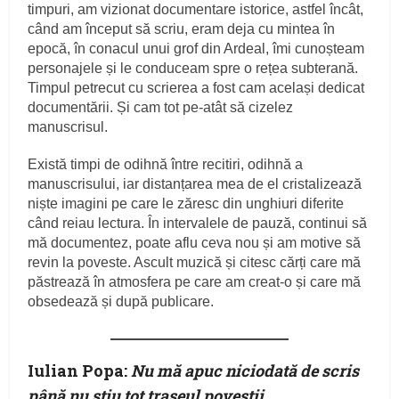
timpuri, am vizionat documentare istorice, astfel încât,
când am început să scriu, eram deja cu mintea în
epocă, în conacul unui grof din Ardeal, îmi cunoșteam
personajele și le conduceam spre o rețea subterană.
Timpul petrecut cu scrierea a fost cam același dedicat
documentării. Și cam tot pe-atât să cizelez
manuscrisul.
Există timpi de odihnă între recitiri, odihnă a
manuscrisului, iar distanțarea mea de el cristalizează
niște imagini pe care le zăresc din unghiuri diferite
când reiau lectura. În intervalele de pauză, continui să
mă documentez, poate aflu ceva nou și am motive să
revin la poveste. Ascult muzică și citesc cărți care mă
păstrează în atmosfera pe care am creat-o și care mă
obsedează și după publicare.
Iulian Popa:
Nu mă apuc niciodată de scris
până nu știu tot traseul poveștii