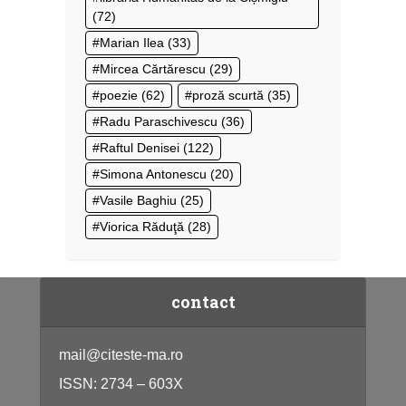
(72)
Marian Ilea
(33)
Mircea Cărtărescu
(29)
poezie
(62)
proză scurtă
(35)
Radu Paraschivescu
(36)
Raftul Denisei
(122)
Simona Antonescu
(20)
Vasile Baghiu
(25)
Viorica Răduţă
(28)
contact
mail@citeste-ma.ro
ISSN: 2734 – 603X