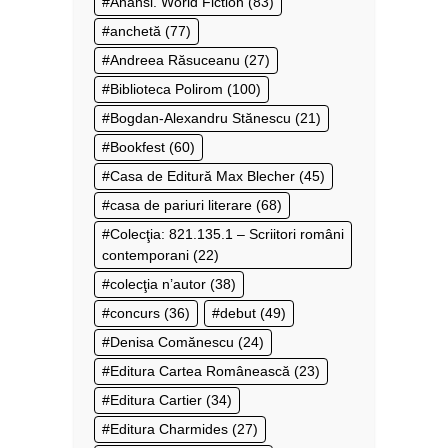
Anansi. World Fiction
(83)
anchetă
(77)
Andreea Răsuceanu
(27)
Biblioteca Polirom
(100)
Bogdan-Alexandru Stănescu
(21)
Bookfest
(60)
Casa de Editură Max Blecher
(45)
casa de pariuri literare
(68)
Colecţia: 821.135.1 – Scriitori români
contemporani
(22)
colecţia n’autor
(38)
concurs
(36)
debut
(49)
Denisa Comănescu
(24)
Editura Cartea Românească
(23)
Editura Cartier
(34)
Editura Charmides
(27)