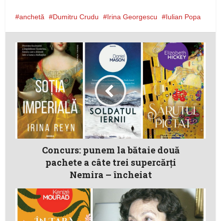
anchetă
Dumitru Crudu
Irina Georgescu
Iulian Popa
Concurs: punem la bătaie două
pachete a câte trei supercărţi
Nemira – încheiat