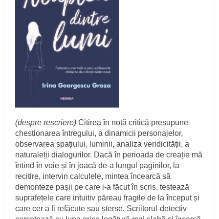
(despre rescriere)
Citirea în notă critică presupune
chestionarea întregului, a dinamicii personajelor,
observarea spațiului, luminii, analiza veridicității, a
naturaleții dialogurilor. Dacă în perioada de creație mă
întind în voie și în joacă de-a lungul paginilor, la
recitire, intervin calculele, mintea încearcă să
demonteze pașii pe care i-a făcut în scris, testează
suprafețele care intuitiv păreau fragile de la început și
care cer a fi refăcute sau șterse. Scriitorul-detectiv