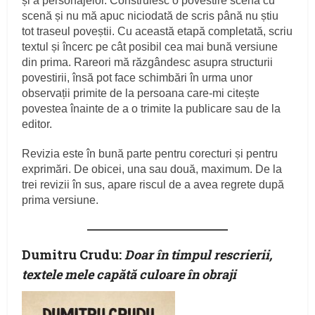
și a personajelor. Construiesc o povestire scenă cu
scenă și nu mă apuc niciodată de scris până nu știu
tot traseul poveștii. Cu această etapă completată, scriu
textul și încerc pe cât posibil cea mai bună versiune
din prima. Rareori mă răzgândesc asupra structurii
povestirii, însă pot face schimbări în urma unor
observații primite de la persoana care-mi citește
povestea înainte de a o trimite la publicare sau de la
editor.
Revizia este în bună parte pentru corecturi și pentru
exprimări. De obicei, una sau două, maximum. De la
trei revizii în sus, apare riscul de a avea regrete după
prima versiune.
Dumitru Crudu:
Doar în timpul rescrierii,
textele mele capătă culoare în obraji