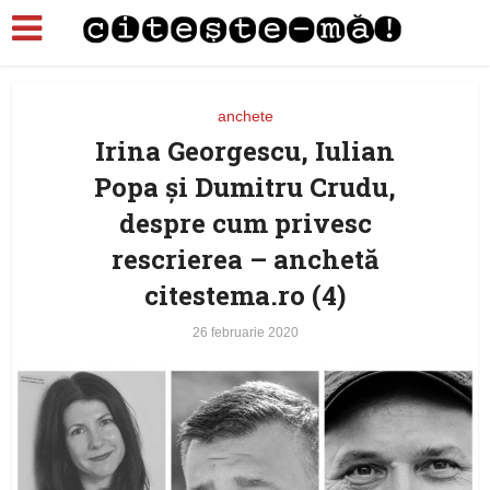
anchete
Irina Georgescu, Iulian
Popa şi Dumitru Crudu,
despre cum privesc
rescrierea – anchetă
citestema.ro (4)
26 februarie 2020