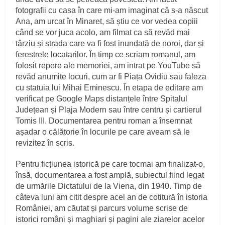
fotografii cu casa în care mi-am imaginat că s-a născut
Ana, am urcat în Minaret, să știu ce vor vedea copiii
când se vor juca acolo, am filmat ca să revăd mai
târziu și strada care va fi fost inundată de noroi, dar și
ferestrele locatarilor. În timp ce scriam romanul, am
folosit repere ale memoriei, am intrat pe YouTube să
revăd anumite locuri, cum ar fi Piața Ovidiu sau faleza
cu statuia lui Mihai Eminescu. În etapa de editare am
verificat pe Google Maps distanțele între Spitalul
Județean și Plaja Modern sau între centru și cartierul
Tomis III. Documentarea pentru roman a însemnat
așadar o călătorie în locurile pe care aveam să le
revizitez în scris.
Pentru ficțiunea istorică pe care tocmai am finalizat-o,
însă, documentarea a fost amplă, subiectul fiind legat
de urmările Dictatului de la Viena, din 1940. Timp de
câteva luni am citit despre acel an de cotitură în istoria
României, am căutat și parcurs volume scrise de
istorici români și maghiari și pagini ale ziarelor acelor