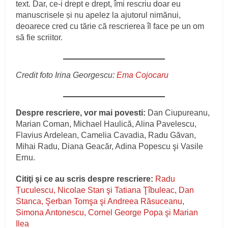
text. Dar, ce-i drept e drept, îmi rescriu doar eu
manuscrisele și nu apelez la ajutorul nimănui,
deoarece cred cu tărie că rescrierea îl face pe un om
să fie scriitor.
Credit foto Irina Georgescu:
Ema Cojocaru
Despre rescriere, vor mai povesti:
Dan Ciupureanu,
Marian Coman, Michael Haulică, Alina Pavelescu,
Flavius Ardelean, Camelia Cavadia, Radu Găvan,
Mihai Radu, Diana Geacăr, Adina Popescu şi Vasile
Ernu.
Citiţi şi ce au scris despre rescriere:
Radu
Țuculescu, Nicolae Stan şi Tatiana Ţîbuleac
,
Dan
Stanca, Şerban Tomşa şi Andreea Răsuceanu
,
Simona Antonescu, Cornel George Popa şi Marian
Ilea