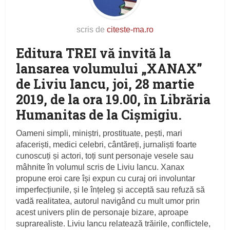
scris de
citeste-ma.ro
Editura TREI vă invită la
lansarea volumului „XANAX”
de Liviu Iancu, joi, 28 martie
2019, de la ora 19.00, în Librăria
Humanitas de la Cișmigiu.
Oameni simpli, miniștri, prostituate, pești, mari
afaceriști, medici celebri, cântăreți, jurnaliști foarte
cunoscuți și actori, toți sunt personaje vesele sau
mâhnite în volumul scris de Liviu Iancu. Xanax
propune eroi care își expun cu curaj ori involuntar
imperfecțiunile, și le înțeleg și acceptă sau refuză să
vadă realitatea, autorul navigând cu mult umor prin
acest univers plin de personaje bizare, aproape
suprarealiste. Liviu Iancu relatează trăirile, conflictele,