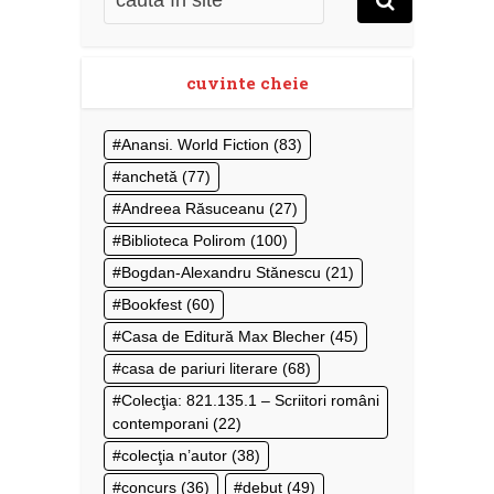
cuvinte cheie
Anansi. World Fiction
(83)
anchetă
(77)
Andreea Răsuceanu
(27)
Biblioteca Polirom
(100)
Bogdan-Alexandru Stănescu
(21)
Bookfest
(60)
Casa de Editură Max Blecher
(45)
casa de pariuri literare
(68)
Colecţia: 821.135.1 – Scriitori români
contemporani
(22)
colecţia n’autor
(38)
concurs
(36)
debut
(49)