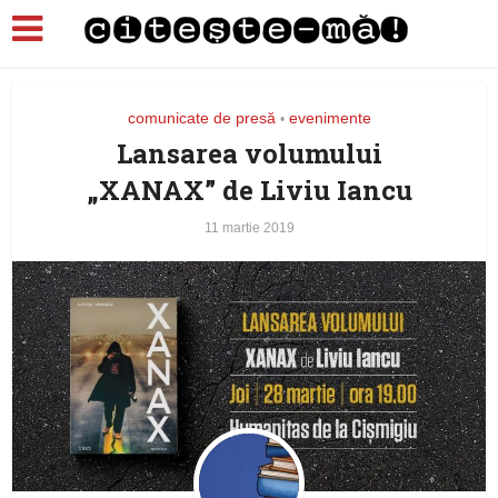
comunicate de presă
evenimente
•
Lansarea volumului
„XANAX” de Liviu Iancu
11 martie 2019