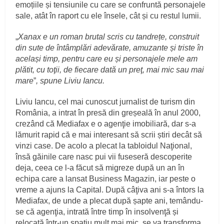
emoțiile și tensiunile cu care se confruntă personajele
sale, atât în raport cu ele însele, cât și cu restul lumii.
„
Xanax e un roman brutal scris cu tandrețe, construit
din sute de întâmplări adevărate, amuzante și triste în
același timp, pentru care eu și personajele mele am
plătit, cu toţii, de fiecare dată un preţ, mai mic sau mai
mare
”
, spune Liviu Iancu.
Liviu Iancu, cel mai cunoscut jurnalist de turism din
România, a intrat în presă din greșeală în anul 2000,
crezând că Mediafax e o agenţie imobiliară, dar s-a
lămurit rapid că e mai interesant să scrii știri decât să
vinzi case. De acolo a plecat la tabloidul Naţional,
însă găinile care nasc pui vii fuseseră descoperite
deja, ceea ce l-a făcut să migreze după un an în
echipa care a lansat Business Magazin, iar peste o
vreme a ajuns la Capital. După câţiva ani s-a întors la
Mediafax, de unde a plecat după șapte ani, temându-
se că agenţia, intrată între timp în insolvenţă și
relocată într-un spaţiu mult mai mic, se va transforma