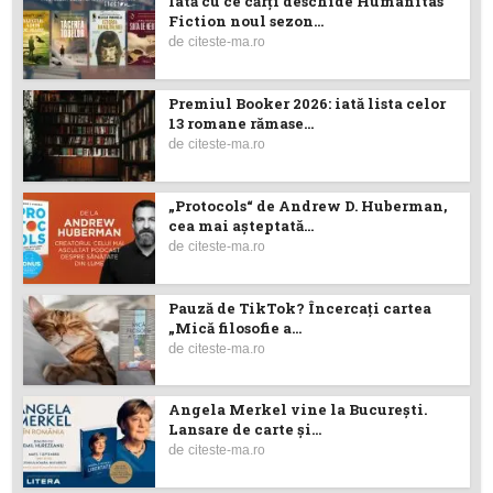
Iată cu ce cărţi deschide Humanitas
Fiction noul sezon...
de
citeste-ma.ro
Premiul Booker 2026: iată lista celor
13 romane rămase...
de
citeste-ma.ro
„Protocols“ de Andrew D. Huberman,
cea mai așteptată...
de
citeste-ma.ro
Pauză de TikTok? Încercaţi cartea
„Mică filosofie a...
de
citeste-ma.ro
Angela Merkel vine la București.
Lansare de carte şi...
de
citeste-ma.ro