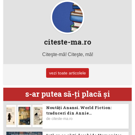
citeste-ma.ro
Citeşte-mă! Citeşte, mă!
vezi toate articolele
s-ar putea să-ţi placă şi
Noutăţi Anansi. World Fiction:
traduceri din Annie...
de
citeste-ma.ro