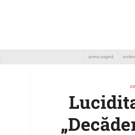
prima pagină
scriito
cr
Lucidit
„Decăde