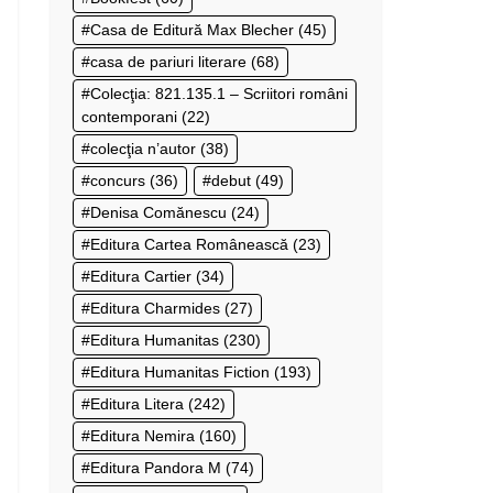
Casa de Editură Max Blecher
(45)
casa de pariuri literare
(68)
Colecţia: 821.135.1 – Scriitori români
contemporani
(22)
colecţia n’autor
(38)
concurs
(36)
debut
(49)
Denisa Comănescu
(24)
Editura Cartea Românească
(23)
Editura Cartier
(34)
Editura Charmides
(27)
Editura Humanitas
(230)
Editura Humanitas Fiction
(193)
Editura Litera
(242)
Editura Nemira
(160)
Editura Pandora M
(74)