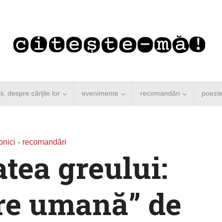
rii, despre cărţile lor
evenimente
recomandări
poezi
onici
recomandări
•
atea greului:
re umană” de