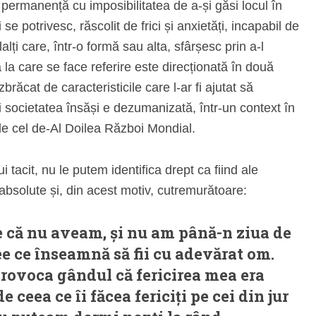
n permanență cu imposibilitatea de a-și găsi locul în
se potrivesc, răscolit de frici și anxietăți, incapabil de
eilalți care, într-o formă sau alta, sfârșesc prin a-l
la care se face referire este direcționată în două
brăcat de caracteristicile care l-ar fi ajutat să
ci societatea însăși e dezumanizată, într-un context în
de cel de-Al Doilea Război Mondial.
 tacit, nu le putem identifica drept ca fiind ale
 absolute și, din acest motiv, cutremurătoare:
e că nu aveam, și nu am până-n ziua de
ee ce înseamnă să fii cu adevărat om.
provoca gândul că fericirea mea era
ceea ce îi făcea fericiți pe cei din jur