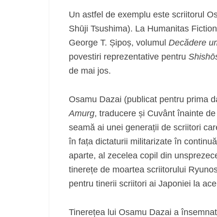
Un astfel de exemplu este scriitorul O
Shūji Tsushima). La Humanitas Fiction 
George T. Șipoș, volumul
Decădere u
povestiri reprezentative pentru
Shishō
de mai jos.
Osamu Dazai (publicat pentru prima da
Amurg
, traducere și Cuvânt înainte de
seamă ai unei generații de scriitori care
în fața dictaturii militarizate în con
aparte, al zecelea copil din unsprezece,
tinerețe de moartea scriitorului Ryun
pentru tinerii scriitori ai Japoniei la a
Tinerețea lui Osamu Dazai a însemnat 