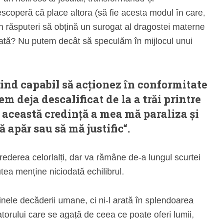
escoperă că place altora (să fie acesta modul în care,
din răsputeri să obțină un surogat al dragostei materne
odată? Nu putem decât să speculăm în mijlocul unui
iind capabil să acționez în conformitate
m deja descalificat de la a trăi printre
i această credință a mea mă paraliza și
 apăr sau să mă justific“.
rederea celorlalți, dar va rămâne de-a lungul scurtei
putea menține niciodată echilibrul.
inele decăderii umane, ci ni-l arată în splendoarea
atorului care se agață de ceea ce poate oferi lumii,