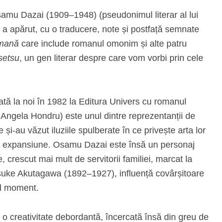
samu Dazai (1909–1948) (pseudonimul literar al lui
a apărut, cu o traducere, note și postfață semnate
mană
care include romanul omonim și alte patru
setsu
, un gen literar despre care vom vorbi prin cele
tă la noi în 1982 la Editura Univers cu romanul
 Angela Hondru) este unul dintre reprezentanții de
 și-au văzut iluziile spulberate în ce privește arta lor
tinuă expansiune. Osamu Dazai este însă un personaj
 crescut mai mult de servitorii familiei, marcat la
osuke Akutagawa (1892–1927), influență covârșitoare
cel moment.
o creativitate debordantă, încercată însă din greu de