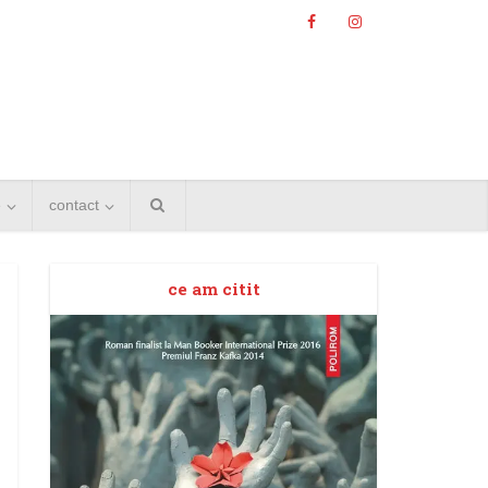
e
contact
ce am citit