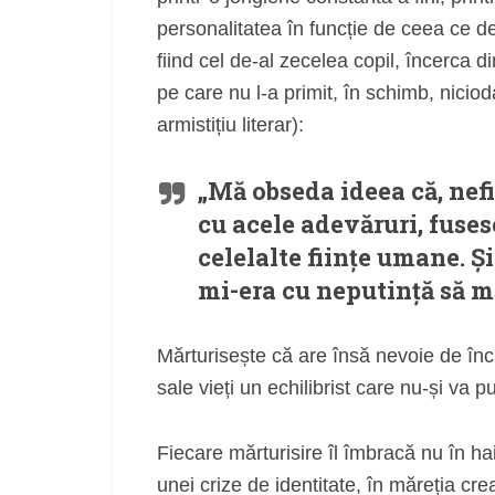
personalitatea în funcție de ceea ce d
fiind cel de-al zecelea copil, încerca 
pe care nu l-a primit, în schimb, nici
armistițiu literar):
„Mă obseda ideea că, nef
cu acele adevăruri, fusese
celelalte ființe umane. Ș
mi-era cu neputință să mă
Mărturisește că are însă nevoie de înc
sale vieți un echilibrist care nu-și va 
Fiecare mărturisire îl îmbracă nu în ha
unei crize de identitate, în măreția cre