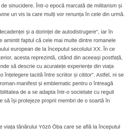
ive de sinucidere. Într-o epocă marcată de militarism și
vine un vis la care mulți vor renunța în cele din urmă.
cadenței și a dorinței de autodistrugere”, iar în
 amintit faptul că cele mai multe dintre romanele
mului european de la începutul secolului XX. În ce
terior, acesta reprezintă, citând din aceeași postfață,
inde să descrie cu acuratețe experiențe din viața
nțelegere tacită între scriitor și cititor”. Astfel, ni se
roman-manifest și emblematic pentru o întreagă
bilitatea de a se adapta într-o societate cu reguli
ște să își protejeze proprii membri de o soartă în
 viața tânărului Yōzō Ōba care se află la începutul