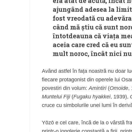
era atât de acută, încât 
ajungând adesea la limita
fost vreodată cu adevărat 
când mă știu că sunt nor
întotdeauna că viața mea-
aceia care cred că eu sunt
mult noroc, încât nici n
Având astfel în fața noastră nu doar luc
fiecare protagonist din operele lui Osa
povestiri din volum:
Amintiri
(
Omoide
,
Muntelui Fiji
(
Fugaku hyakkei
, 1939),
cruce cu simbolurile unei lumi în deriv
Yōzō e cel care, încă de la o vârstă fr
printr-o jonglerie constantă a firii, pri