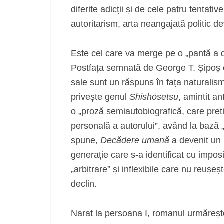
diferite adicții și de cele patru tentat
autoritarism, arta neangajată politic de
Este cel care va merge pe o „pantă a de
Postfața semnată de George T. Șipoș e
sale sunt un răspuns în fața naturalis
privește genul
Shishōsetsu
, amintit an
o „proză semiautobiografică, care pret
personală a autorului”, având la bază „o î
spune,
Decădere umană
a devenit un 
generație care s-a identificat cu imposi
„arbitrare” și inflexibile care nu reușe
declin.
Narat la persoana I, romanul urmărește