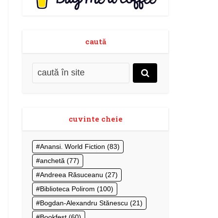
caută
cuvinte cheie
Anansi. World Fiction
(83)
anchetă
(77)
Andreea Răsuceanu
(27)
Biblioteca Polirom
(100)
Bogdan-Alexandru Stănescu
(21)
Bookfest
(60)