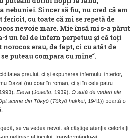
nu puteam dormi nopți la rând,
 nebuniei. Sincer să fiu, nu cred că am
fericit, cu toate că mi se repetă de
ocos nevoie mare. Mie însă mi s-a părut
i un fel de infern perpetuu și că toți
 norocos erau, de fapt, ci cu atât de
u se puteau compara cu mine“.
iditatea greului, ci și expunerea infernului interior,
mu Dazai (nu doar în roman, ci și în cele patru
 1993),
Eleva
(
Joseito
, 1939),
O sută de vederi ale
Opt scene din Tōkyō
(
Tōkyō hakkei
, 1941)) poartă o
ă.
agedă, se va vedea nevoit să câștige atenția celorlalți
ntr-un nefiresc al jocului, transformându-și