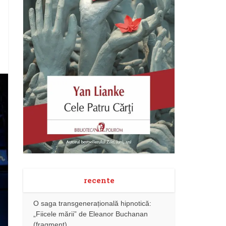
recente
O saga transgenerațională hipnotică:
„Fiicele mării” de Eleanor Buchanan
(fragment)