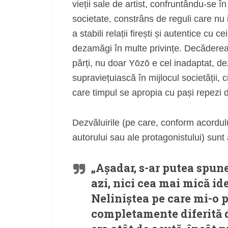
vieții sale de artist, confruntându-se î
societate, constrâns de reguli care nu i 
a stabili relații firești și autentice cu c
dezamăgi în multe privințe. Decăderea 
părți, nu doar Yōzō e cel inadaptat, dez
supraviețuiască în mijlocul societății, 
care timpul se apropia cu pași repezi 
Dezvăluirile (pe care, conform acordului
autorului sau ale protagonistului) sunt
„Așadar, s-ar putea spun
azi, nici cea mai mică id
Neliniștea pe care mi-o 
completamente diferită de 