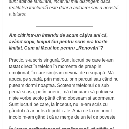
sunt atât de familiare, încât nu mai distingem dacă
realitatea fracturată este doar a autoarei sau a noastră,
a tuturor.
Am citit într-un interviu de acum câțiva ani că,
având copii, timpul tău pentru scris era foarte
limitat. Cum ai făcut loc pentru „Renovări”?
Practic, s-a scris singură. Sunt lucruri pe care le-am
tastat direct în telefon în momente de preaplin
emoțional, în care simțeam nevoia de o supapă. Mă
apuca pe stradă, prin metrou, prin parcuri sau când nu
puteam dormi noaptea. Scoteam telefonul de sub
pernă și așa, pe întuneric, mă chinuiam să potrivesc
niște vorbe acolo până când oboseam și adormeam.
Sunt lucruri pe care, la început, nu le-am scris cu
gândul că ar putea fi publicate. Abia de la un punct
încolo m-am gândit că ar merge de un fel de poveste.