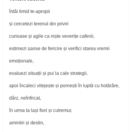
întâi timid te‑apropii
și cercetezi terenul din priviri
curioase și agile ca niște veverițe cafenii,
estimezi șanse de fericire și verifici starea vremii
emoționale,
evaluezi situații și pui la cale strategii.
apoi încaleci vitejește și pornești în luptă cu hotărâre,
dârz, neînfricat,
în urma ta lași fiori și cutremur,
amintiri și destin,