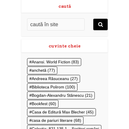
caută
cuvinte cheie
Anansi. World Fiction
(83)
anchetă
(77)
Andreea Răsuceanu
(27)
Biblioteca Polirom
(100)
Bogdan-Alexandru Stănescu
(21)
Bookfest
(60)
Casa de Editură Max Blecher
(45)
casa de pariuri literare
(68)
Colecţia: 821.135.1 – Scriitori români