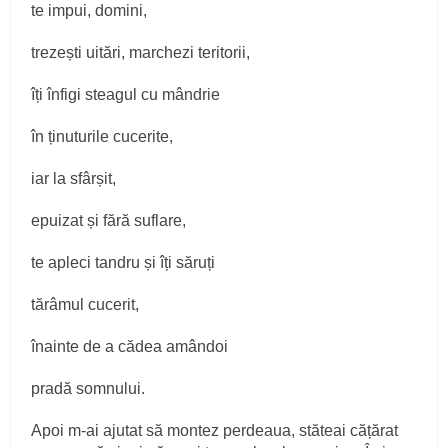
te impui, domini,
trezești uitări, marchezi teritorii,
îți înfigi steagul cu mândrie
în ținuturile cucerite,
iar la sfârșit,
epuizat și fără suflare,
te apleci tandru și îți săruți
tărâmul cucerit,
înainte de a cădea amândoi
pradă somnului.
Apoi m‑ai ajutat să montez perdeaua, stăteai cățărat