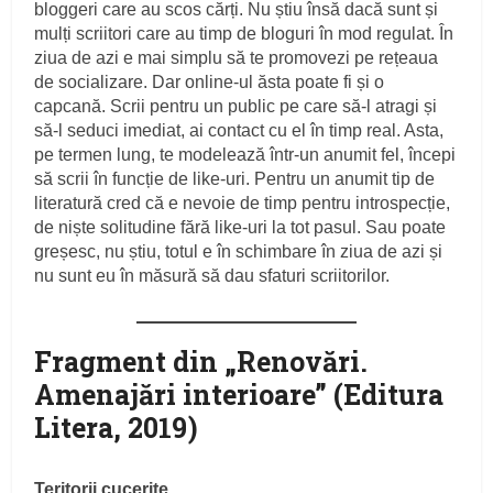
bloggeri care au scos cărți. Nu știu însă dacă sunt și
mulți scriitori care au timp de bloguri în mod regulat. În
ziua de azi e mai simplu să te promovezi pe rețeaua
de socializare. Dar online-ul ăsta poate fi și o
capcană. Scrii pentru un public pe care să-l atragi și
să-l seduci imediat, ai contact cu el în timp real. Asta,
pe termen lung, te modelează într-un anumit fel, începi
să scrii în funcție de like-uri. Pentru un anumit tip de
literatură cred că e nevoie de timp pentru introspecție,
de niște solitudine fără like-uri la tot pasul. Sau poate
greșesc, nu știu, totul e în schimbare în ziua de azi și
nu sunt eu în măsură să dau sfaturi scriitorilor.
Fragment din „Renovări.
Amenajări interioare” (Editura
Litera, 2019)
Teritorii cucerite