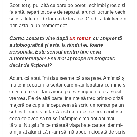
Scoți tot și pui altă culoare pe pereți, schimbi gresie și
faianță, repari tot ce e de reparat, arunci lucrurile vechi
și iei altele noi. O formă de terapie. Cred că toți trecem
prin asta la un moment dat.
Cartea aceasta vine după
un roman
cu amprentă
autobiografică și este, la rândul ei, foarte
personală. Este scrisul pentru tine ceva
autoreferenţial? Ești mai aproape de biografic
decât de ficțional?
Acum, că spui, îmi dau seama că așa pare. Am însă și
multe începuturi la sertar care n-au legătură cu mine și
cu viața mea. Dar cărora, pur și simplu, nu le-a sosit
vremea. Pe de altă parte, înainte să trec printr-o criză
majoră de cuplu, începusem să scriu un roman pe un
subiect foarte similar. A fost ca un fel de premoniție a
ceea ce avea să mi se întâmple circa doi ani mai
târziu. Nu știu în ce măsură viața bate cartea, dar mi-
am jurat atunci că n-am să mă apuc niciodată de scris