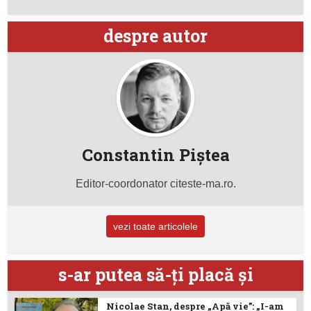
despre autor
Constantin Piştea
Editor-coordonator citeste-ma.ro.
vezi toate articolele
s-ar putea să-ţi placă şi
Nicolae Stan, despre „Apă vie”: „I-am