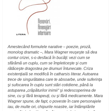
Amestecând formulele narative – poezie, proză,
monolog dramatic –, Mara Wagner reuşeşte să dea
contur crizei, s-o desfacă în bucăţi: vezi cum se
sfărâmă un cuplu, cum se împleticeşte şi cum
rătăceşte dragostea pe drumuri întunecate. Criza
existenţială se modifică în catharsis literar. Autoarea
trece de singurătatea care te absoarbe, unde suferinţa
şi sufocarea în cuplu sunt stări cotidiene, până la
astuparea „crăpăturilor inimii“ şi redescoperirea de
sine, cu şi fără terapeuţi, cu şi fără medicamente. Mara
Wagner spune, de fapt, o poveste în care personajele
iau, de multe ori, chipurile noastre, iar întâmplările