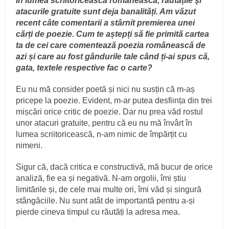
În lumea scriitoricească românească, răutățile şi
atacurile gratuite sunt deja banalități. Am văzut
recent câte comentarii a stârnit premierea unei
cărți de poezie. Cum te aștepți să fie primită cartea
ta de cei care comentează poezia românească de
azi și care au fost gândurile tale când ți-ai spus că,
gata, textele respective fac o carte?
Eu nu mă consider poetă și nici nu susțin că m-aș
pricepe la poezie. Evident, m-ar putea desființa din trei
mișcări orice critic de poezie. Dar nu prea văd rostul
unor atacuri gratuite, pentru că eu nu mă învârt în
lumea scriitoricească, n-am nimic de împărțit cu
nimeni.
Sigur că, dacă critica e constructivă, mă bucur de orice
analiză, fie ea și negativă. N-am orgolii, îmi știu
limitările și, de cele mai multe ori, îmi văd și singură
stângăciile. Nu sunt atât de importantă pentru a-și
pierde cineva timpul cu răutăți la adresa mea.