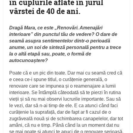
în cuplurile aflate în jurul
vârstei de 40 de ani.
Dragă Mara, ce este „Renovări. Amenajări
interioare” din punctul tău de vedere? O dare de
seamă asupra sentimentelor dintr-o perioadă
anume, un soi de sinteză personală pentru a trece
la o altă etapă sau, poate, o formă de
autocunoaștere?
Poate că e un pic din toate. Dar mai cu seamă cred că
e ceea ce-i spune titlul, o curățenie generală, o
renovare care se impunea și o reamenajare a lumii
interioare. Se întâmplă câteodată să te pierzi în rutina
vieții și să nu mai observi lucrurile importante. Sau să
le vezi, dar să n-ai timp de ele. E ca atunci când faci
curățenie la suprafață, dar de fapt ar fi cazul de o
zugrăveală nouă și de schimbarea canapelelor, dar tot
amâni, că nu e timp. Până când la un moment dat nu
se mai poate și atunci te apuci de o renovare serioasă.