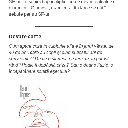
SF-uri cu subiect apocaliptic, poate devin realitate și
murim toți. Glumesc, n-am eu atâta fantezie cât îți
trebuie pentru SF-uri.
Despre carte
Cum apare criza în cuplurile aflate în jurul vârstei de
40 de ani, care au copii şcolari şi destui ani de
convieţuire? De ce o sfârtecă pe femeie, în primul
rând? Poate fi depăşită criza? Sau e doar o iluzie, o
încăpăţânare sortită eşecului?