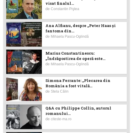
visat finalul...
de
Constantin Piştea
Ana Alfianu, despre „Peter Haas și
fantoma din...
de
Mihaela Pascu-Oglindă
Marius Constantinescu:
„Îndrăgostirea de operă este...
de
Mihaela Pascu-Oglindă
Simona Ferrante: „Plecarea din
România a fost vitală...
de
Stela Călin
Q&A cu Philippe Collin, autorul
romanului...
de
citeste-ma.ro