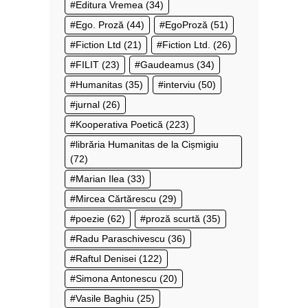
Editura Vremea
(34)
Ego. Proză
(44)
EgoProză
(51)
Fiction Ltd
(21)
Fiction Ltd.
(26)
FILIT
(23)
Gaudeamus
(34)
Humanitas
(35)
interviu
(50)
jurnal
(26)
Kooperativa Poetică
(223)
librăria Humanitas de la Cișmigiu
(72)
Marian Ilea
(33)
Mircea Cărtărescu
(29)
poezie
(62)
proză scurtă
(35)
Radu Paraschivescu
(36)
Raftul Denisei
(122)
Simona Antonescu
(20)
Vasile Baghiu
(25)