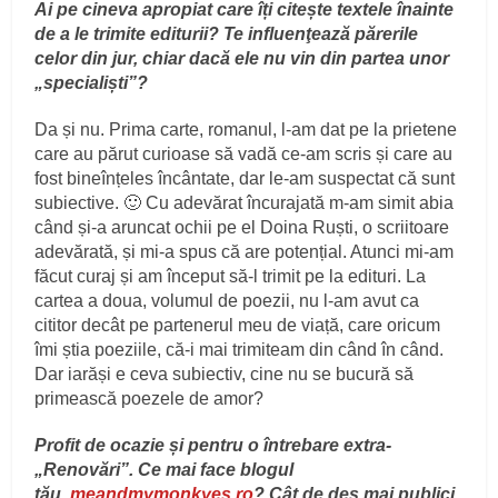
Ai pe cineva apropiat care îți citește textele înainte
de a le trimite editurii? Te influenţează părerile
celor din jur, chiar dacă ele nu vin din partea unor
„specialiști”?
Da și nu. Prima carte, romanul, l-am dat pe la prietene
care au părut curioase să vadă ce-am scris și care au
fost bineînțeles încântate, dar le-am suspectat că sunt
subiective. 🙂 Cu adevărat încurajată m-am simit abia
când și-a aruncat ochii pe el Doina Ruști, o scriitoare
adevărată, și mi-a spus că are potențial. Atunci mi-am
făcut curaj și am început să-l trimit pe la edituri. La
cartea a doua, volumul de poezii, nu l-am avut ca
cititor decât pe partenerul meu de viață, care oricum
îmi știa poeziile, că-i mai trimiteam din când în când.
Dar iarăși e ceva subiectiv, cine nu se bucură să
primească poezele de amor?
Profit de ocazie și pentru o întrebare extra-
„Renovări”. Ce mai face blogul
tău,
meandmymonkyes.ro
? Cât de des mai publici