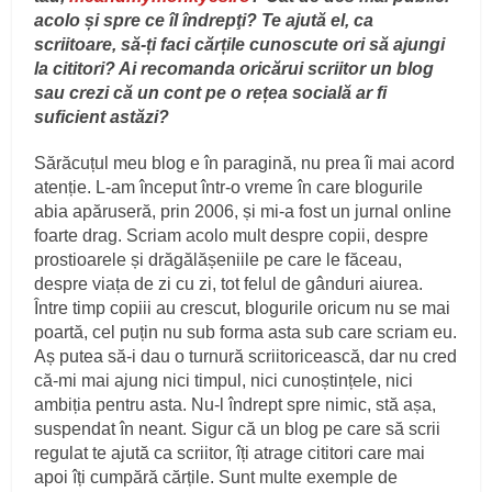
acolo și spre ce îl îndrepţi? Te ajută el, ca
scriitoare, să-ți faci cărțile cunoscute ori să ajungi
la cititori? Ai recomanda oricărui scriitor un blog
sau crezi că un cont pe o rețea socială ar fi
suficient astăzi?
Sărăcuțul meu blog e în paragină, nu prea îi mai acord
atenție. L-am început într-o vreme în care blogurile
abia apăruseră, prin 2006, și mi-a fost un jurnal online
foarte drag. Scriam acolo mult despre copii, despre
prostioarele și drăgălășeniile pe care le făceau,
despre viața de zi cu zi, tot felul de gânduri aiurea.
Între timp copiii au crescut, blogurile oricum nu se mai
poartă, cel puțin nu sub forma asta sub care scriam eu.
Aș putea să-i dau o turnură scriitoricească, dar nu cred
că-mi mai ajung nici timpul, nici cunoștințele, nici
ambiția pentru asta. Nu-l îndrept spre nimic, stă așa,
suspendat în neant. Sigur că un blog pe care să scrii
regulat te ajută ca scriitor, îți atrage cititori care mai
apoi îți cumpără cărțile. Sunt multe exemple de