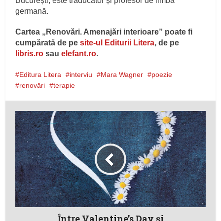
București, este traducător și profesor de limba
germană.
Cartea „Renovări. Amenajări interioare” poate fi
cumpărată de pe
site-ul Editurii Litera
, de pe
libris.ro
sau
elefant.ro
.
Editura Litera
interviu
Mara Wagner
poezie
renovări
terapie
Între Valentine’s Day şi