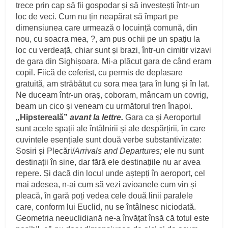
trece prin cap să fii gospodar și să investești într-un
loc de veci. Cum nu țin neapărat să împart pe
dimensiunea care urmează o locuință comună, din
nou, cu soacra mea, ?, am pus ochii pe un spațiu la
loc cu verdeață, chiar sunt și brazi, într-un cimitir vizavi
de gara din Sighișoara. Mi-a plăcut gara de când eram
copil. Fiică de ceferist, cu permis de deplasare
gratuită, am străbătut cu sora mea țara în lung și în lat.
Ne duceam într-un oraș, coboram, mâncam un covrig,
beam un cico și veneam cu următorul tren înapoi.
„
Hipstereală”
avant la lettre.
Gara ca și Aeroportul
sunt acele spații ale întâlnirii și ale despărțirii
,
în care
cuvintele esențiale sunt două verbe substantivizate:
Sosiri și Plecări/
Arrivals and Departures;
ele nu sunt
destinații în sine, dar fără ele destinațiile nu ar avea
repere. Și dacă din locul unde aștepți în aeroport, cel
mai adesea, n-ai cum să vezi avioanele cum vin și
pleacă, în gară poți vedea cele două linii paralele
care, conform lui Euclid, nu se întâlnesc niciodată.
Geometria neeuclidiană ne-a învățat însă că totul este