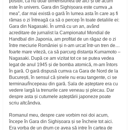
posibil, că nu doar dimensiunea de aici și de acum
este în univers. Gara din Sighișoara este cumva „a
mea”, dar mai există o gară în lumea asta în care aș fi
rămas o zi întreagă ca să o percep în toate detaliile ei:
Gara din Nagasaki. În urmă cu un an, având
acreditare de jurnalist la Campionatul Mondial de
Handbal din Japonia, am profitat de un răgaz de o zi
între meciurie României și n-am urcat într-un tren de…
foarte mare viteză, ca să parcurg distanța Kumamoto –
Nagasaki. După ce am vizitat tot ce se putea vedea
legat de anul 1945 și de bomba atomică, m-am întors
în gară. O gară dispusă cumva ca Gara de Nord de la
București, în sensul că șinele nu erau tangente, ci se
terminau/începeau din gară. Sala de așteptare era cu
vedere largă la trenurile care veneau și plecau. Dar
despre asta și cutumele așteptării japoneze poate
scriu altcândva.
Romanul meu, despre care vorbim noi doi acum,
începe în Gara din Sighișoara și se încheie tot aici.
Era vorba de un drum ce avea să intre în cartea de