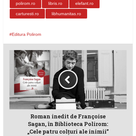
polirom.ro
libris.ro
elefant.ro
carturesti.ro
libhumanitas.ro
Editura Polirom
Roman inedit de Françoise
Sagan, în Biblioteca Polirom:
„Cele patru colţuri ale inimii”