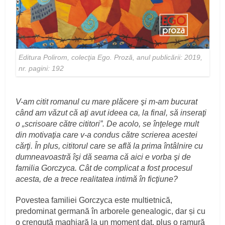
Editura Polirom, colecţia Ego. Proză, anul publicării: 2019,
nr. pagini: 192
V-am citit romanul cu mare plăcere şi m-am bucurat
când am văzut că aţi avut ideea ca, la final, să inseraţi
o „scrisoare către cititori”. De acolo, se înţelege mult
din motivaţia care v-a condus către scrierea acestei
cărţi. În plus, cititorul care se află la prima întâlnire cu
dumneavoastră îşi dă seama că aici e vorba şi de
familia Gorczyca. Cât de complicat a fost procesul
acesta, de a trece realitatea intimă în ficţiune?
Povestea familiei Gorczyca este multietnică,
predominat germană în arborele genealogic, dar și cu
o crenguță maghiară la un moment dat, plus o ramură