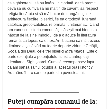
ca sighișorenii, să nu întârzii niciodată, dacă promit
ceva să nu cumva să nu mă țin de cuvânt, să respect
religia fiecăruia și să mă bucur de dangătul și de
arhitectura fiecărei biserici, fie ea ortodoxă, luterană,
catolică, greco-catolică, reformată, unitariană… Când
am cunoscut istoria comunității săsești mai bine, s-a
născut de la sine imboldul de a o aduce în literatura
română, ca topos, ca ethos. Am bucuria să mă trezesc
dimineața și să văd nu foarte departe zidurile Cetății,
Școala din Deal, cele trei biserici
intra muros
. Este o
parte esențială a potențialului turistic antropic și
identitar al Sighișoarei. Cum să recompensez faptul
că am șansa să fiu locuitor al acestui oraș istoric?
Adunând într-o carte o parte din povestea lui.
Puteţi cumpăra romanul de la: