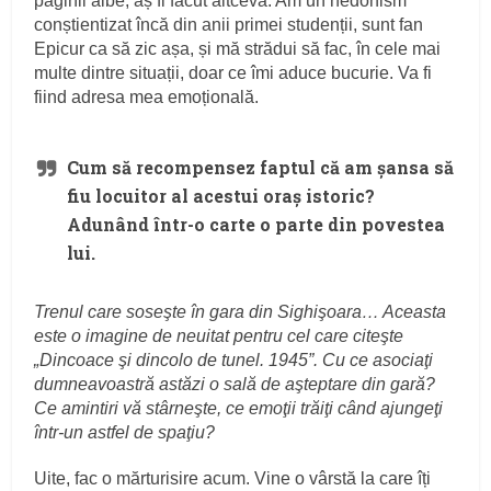
paginii albe, aș fi făcut altceva. Am un hedonism
conștientizat încă din anii primei studenții, sunt fan
Epicur ca să zic așa, și mă strădui să fac, în cele mai
multe dintre situații, doar ce îmi aduce bucurie. Va fi
fiind adresa mea emoțională.
Cum să recompensez faptul că am șansa să
fiu locuitor al acestui oraș istoric?
Adunând într-o carte o parte din povestea
lui.
Trenul care soseşte în gara din Sighişoara… Aceasta
este o imagine de neuitat pentru cel care citeşte
„Dincoace şi dincolo de tunel. 1945”. Cu ce asociaţi
dumneavoastră astăzi o sală de aşteptare din gară?
Ce amintiri vă stârneşte, ce emoţii trăiţi când ajungeţi
într-un astfel de spaţiu?
Uite, fac o mărturisire acum. Vine o vârstă la care îți