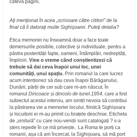
câteva pagini.
Aţi menţionat în acea „scrisoare către cititori” de la
final că îi datoraţi multe Sighişoarei. Puteţi detalia?
Etica memoriei nu înseamnă doar a face toate
demersurile posibile, colective și individuale, pentru a
păstra posterității fapte, oameni, întâmplări, nedreptăți,
împliniri.
Vine o vreme când conștientizezi că
trebuie să dai ceva înapoi unui loc, unei
comunități, unui spațiu.
Prin romanul la care lucrez
acum intenționez să dau ceva înapoi Bărăganului,
Dunării, părții de cer sub care m-am născut. În
romanul
Dincoace și dincolo de tunel.1954,
care a fost
subiectul acestui interviu, am simțit nevoia să contribui
la păstrarea vie a memoriei locului, fiindcă Sighișoara
și locuitorii ei m-au primit cu brațele deschise. Eticheta
de „vinitură” cu care nou-veniții sunt catalogați ? s-a
șters repede în ce mă privește. La Roma te porți ca
romanii, așa că am încercat, la Sighișoara, să mă port