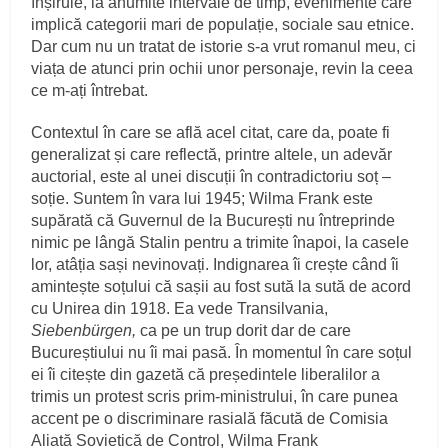
înșiruie, la anumite intervale de timp, evenimente care
implică categorii mari de populație, sociale sau etnice.
Dar cum nu un tratat de istorie s-a vrut romanul meu, ci
viața de atunci prin ochii unor personaje, revin la ceea
ce m-ați întrebat.
Contextul în care se află acel citat, care da, poate fi
generalizat și care reflectă, printre altele, un adevăr
auctorial, este al unei discuții în contradictoriu soț –
soție. Suntem în vara lui 1945; Wilma Frank este
supărată că Guvernul de la București nu întreprinde
nimic pe lângă Stalin pentru a trimite înapoi, la casele
lor, atâția sași nevinovați. Indignarea îi crește când îi
amintește soțului că sașii au fost sută la sută de acord
cu Unirea din 1918. Ea vede Transilvania,
Siebenb
ü
rgen
,
ca pe un trup dorit dar de care
Bucureștiului nu îi mai pasă. În momentul în care soțul
ei îi citește din gazetă că președintele liberalilor a
trimis un protest scris prim-ministrului, în care punea
accent pe o discriminare rasială făcută de Comisia
Aliată Sovietică de Control, Wilma Frank