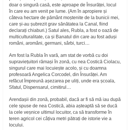
doar o singură casă, este aproape de Însurăței, locul
în care eu am venit pe lume. (Am în apropiere și
câteva hectare de pământ moștenite de la bunicii mei,
care și-au șubrezit grav sănătatea la Canal, fiind
declarați chiaburi.) Satul ales, Rubla, a fost o oază de
multiculturalitate, ca și Banatul din care au fost aduși
români, aromâni, germani, sârbi, turci…
Am fost la Rubla în vară, am stat de vorbă cu doi
supraviețuitori rămași în zonă, cu nea Costică Ciolacu,
singurul care mai locuiește acolo, și cu doamna
profesoară Angelica Corcodel, din Însurăței. Am
refăcut împreună așezarea pe uliți, unde era școala,
Sfatul, Dispensarul, cimitirul…
Arendașii din zonă, probabil, dacă ar fi să mă iau după
cele spuse de nea Costică, abia așteaptă să se ducă
la cele veșnice ultimul locuitor, ca să transforme în
teren agricol cei câțiva metri pătrați de istorie vie a
locului.