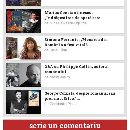
Marius Constantinescu:
„Îndrăgostirea de operă este...
de
Mihaela Pascu-Oglindă
Simona Ferrante: „Plecarea din
România a fost vitală...
de
Stela Călin
Q&A cu Philippe Collin, autorul
romanului...
de
citeste-ma.ro
George Cornilă, despre romanul său
premiat „Silex”:...
de
Constantin Piştea
scrie un comentariu