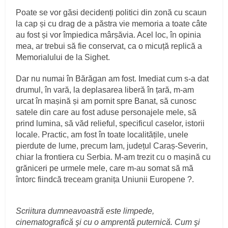
Poate se vor găsi decidenți politici din zonă cu scaun
la cap și cu drag de a păstra vie memoria a toate câte
au fost și vor împiedica mârșăvia. Acel loc, în opinia
mea, ar trebui să fie conservat, ca o micuță replică a
Memorialului de la Sighet.
Dar nu numai în Bărăgan am fost. Imediat cum s-a dat
drumul, în vară, la deplasarea liberă în țară, m-am
urcat în mașină și am pornit spre Banat, să cunosc
satele din care au fost aduse personajele mele, să
prind lumina, să văd relieful, specificul caselor, istorii
locale. Practic, am fost în toate localitățile, unele
pierdute de lume, precum Iam, județul Caraș-Severin,
chiar la frontiera cu Serbia. M-am trezit cu o mașină cu
grăniceri pe urmele mele, care m-au somat să mă
întorc fiindcă treceam granița Uniunii Europene ?.
Scriitura dumneavoastră este limpede,
cinematografică şi cu o amprentă puternică. Cum şi