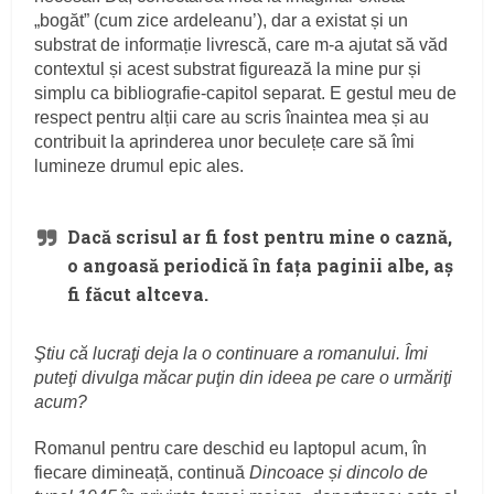
„bogăt” (cum zice ardeleanu’), dar a existat și un
substrat de informație livrescă, care m-a ajutat să văd
contextul și acest substrat figurează la mine pur și
simplu ca bibliografie-capitol separat. E gestul meu de
respect pentru alții care au scris înaintea mea și au
contribuit la aprinderea unor beculețe care să îmi
lumineze drumul epic ales.
Dacă scrisul ar fi fost pentru mine o caznă,
o angoasă periodică în fața paginii albe, aș
fi făcut altceva.
Ştiu că lucraţi deja la o continuare a romanului. Îmi
puteţi divulga măcar puţin din ideea pe care o urmăriţi
acum?
Romanul pentru care deschid eu laptopul acum, în
fiecare dimineață, continuă
Dincoace și dincolo de