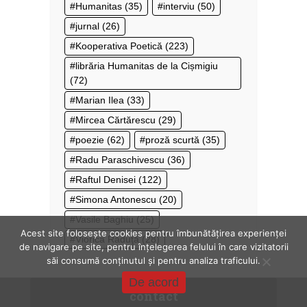
Humanitas
(35)
interviu
(50)
jurnal
(26)
Kooperativa Poetică
(223)
librăria Humanitas de la Cișmigiu
(72)
Marian Ilea
(33)
Mircea Cărtărescu
(29)
poezie
(62)
proză scurtă
(35)
Radu Paraschivescu
(36)
Raftul Denisei
(122)
Simona Antonescu
(20)
Vasile Baghiu
(25)
Acest site folosește cookies pentru îmbunătățirea experienței
Viorica Răduţă
(28)
de navigare pe site, pentru înțelegerea felului în care vizitatorii
săi consumă conținutul și pentru analiza traficului.
De acord
contact