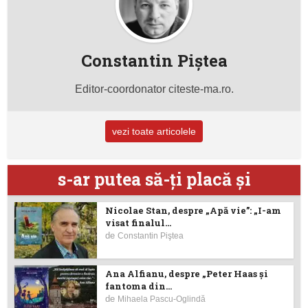
Constantin Piştea
Editor-coordonator citeste-ma.ro.
vezi toate articolele
s-ar putea să-ţi placă şi
Nicolae Stan, despre „Apă vie”: „I-am
visat finalul...
de
Constantin Piştea
Ana Alfianu, despre „Peter Haas și
fantoma din...
de
Mihaela Pascu-Oglindă