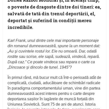
o poveste de dragoste dintre doi tineri: ea,
salvată de tată din trenul deportării, el,
deportat şi suferind în condiţii mereu
incredibile.
Karl Frank, unul dintre cele mai importante personaje
din romanul dumneavoastră, spune la un moment dat:
„Au şi cuvintele rostul lor. Ele nu omoară. Dar, odată
rostite sau scrise, ele sapă, sudează, vindecă, repară.
După caz.” Ce poate vindeca sau repara o carte ca
„Dincoace şi dincolo de tunel. 1945”?
În primul rând, mă bucur mult că într-o perioadă atât de
complicată, ciudată, aducătoare de schimbări radicale
în paradigma comportamentului uman, vine din partea
dumneavoastră acest interes pentru o carte despre
deportarea sașilor în lagărele de muncă forțată din
Uniunea Sovietică. Sunt 75 de ani de atunci. Istoria