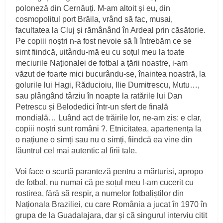
poloneză din Cernăuți. M-am altoit și eu, din
cosmopolitul port Brăila, vrând să fac, musai,
facultatea la Cluj și rămânând în Ardeal prin căsătorie.
Pe copiii noștri n-a fost nevoie să îi întrebăm ce se
simt fiindcă, uitându-mă eu cu soțul meu la toate
meciurile Naționalei de fotbal a țării noastre, i-am
văzut de foarte mici bucurându-se, înaintea noastră, la
golurile lui Hagi, Răducioiu, Ilie Dumitrescu, Mutu…,
sau plângând târziu în noapte la ratările lui Dan
Petrescu și Belodedici într-un sfert de finală
mondială… Luând act de trăirile lor, ne-am zis: e clar,
copiii noștri sunt români ?. Etnicitatea, apartenența la
o națiune o simți sau nu o simți, fiindcă ea vine din
lăuntrul cel mai autentic al firii tale.
Voi face o scurtă paranteză pentru a mărturisi, apropo
de fotbal, nu numai că pe soțul meu l-am cucerit cu
rostirea, fără să respir, a numelor fotbaliștilor din
Naționala Braziliei, cu care România a jucat în 1970 în
grupa de la Guadalajara, dar și că singurul interviu citit