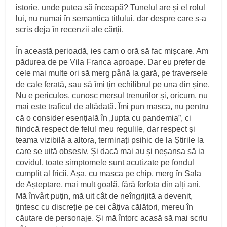
istorie, unde putea să înceapă? Tunelul are și el rolul
lui, nu numai în semantica titlului, dar despre care s-a
scris deja în recenzii ale cărții.
În această perioadă, ies cam o oră să fac mișcare. Am
pădurea de pe Vila Franca aproape. Dar eu prefer de
cele mai multe ori să merg până la gară, pe traversele
de cale ferată, sau să îmi țin echilibrul pe una din șine.
Nu e periculos, cunosc mersul trenurilor și, oricum, nu
mai este traficul de altădată. Îmi pun masca, nu pentru
că o consider esențială în „lupta cu pandemia”, ci
fiindcă respect de felul meu regulile, dar respect și
teama vizibilă a altora, terminați psihic de la Știrile la
care se uită obsesiv. Și dacă mai au și neșansa să ia
covidul, toate simptomele sunt acutizate pe fondul
cumplit al fricii. Așa, cu masca pe chip, merg în Sala
de Așteptare, mai mult goală, fără forfota din alți ani.
Mă învârt puțin, mă uit cât de neîngrijită a devenit,
țintesc cu discreție pe cei câțiva călători, mereu în
căutare de personaje. Și mă întorc acasă să mai scriu