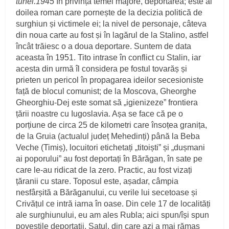
tunel.1945
în privința temei majore, deportarea; este al
doilea roman care pornește de la decizia politică de
surghiun și victimele ei; la nivel de personaje, câteva
din noua carte au fost și în lagărul de la Stalino, astfel
încât trăiesc o a doua deportare. Suntem de data
aceasta în 1951. Tito intrase în conflict cu Stalin, iar
acesta din urmă îl considera pe fostul tovarăș și
prieten un pericol în propagarea ideilor secesioniste
față de blocul comunist; de la Moscova, Gheorghe
Gheorghiu-Dej este somat să „igienizeze” frontiera
țării noastre cu Iugoslavia. Așa se face că pe o
porțiune de circa 25 de kilometri care însoțea granița,
de la Gruia (actualul județ Mehedinți) până la Beba
Veche (Timiș), locuitori etichetați „titoiști” și „dușmani
ai poporului” au fost deportați în Bărăgan, în sate pe
care le-au ridicat de la zero. Practic, au fost vizați
țăranii cu stare. Toposul este, așadar, câmpia
nesfârșită a Bărăganului, cu verile lui secetoase și
Crivățul ce intră iarna în oase. Din cele 17 de localități
ale surghiunului, eu am ales Rubla; aici spun/își spun
poveștile deportații. Satul, din care azi a mai rămas