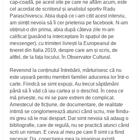
cap-coadă, pe acest site pe care ne aflăm acum, este
cel acordat de scriitorul și analistul sportiv Radu
Paraschivescu. Abia după ce i-am citit acest interviu,
am simțit nevoia să îi cer prietenia pe facebook. N-am
obținut-o din prima, abia după câteva zile m-am
calificat (pasând la interceptare în spațiul de pe
messenger
), cu trimiteri livrești la Europeanul de
tineret din Italia 2019, despre care am și scris, de
altfel, de la fața locului, în Observator Cultural.
Revenind la conținutul întrebării, mărturisesc că nu
este ușoară pentru membrii familiei aducerea lor într-o
carte. Fiindcă se simt expuși. Au trecut săptămâni
până să îi văd că iau cartea și o deschid. În ceea ce
mă privește, nu mi se pare extrem de complicat.
Amestecul de ficțiune, de documentare, de realitate
intimă se conglomerează atunci când scriu, mie fiindu-
mi greu să le mai despart. Dar simt nevoia să adaug o
bibliografie, care de regulă, nu se practică atunci când
scrii un roman. E ceva al meu pe care îl simt ca fiind
necesar. Da, conectarea mea la imaginar există