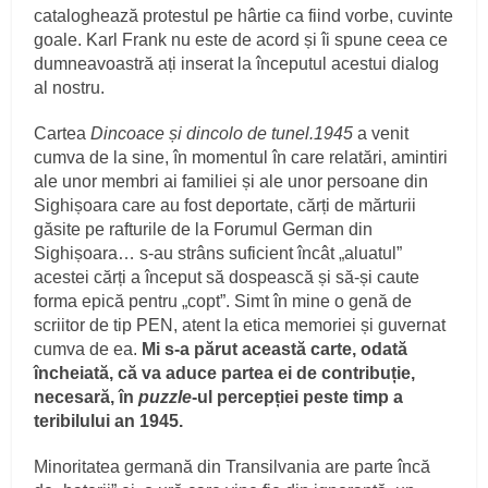
cataloghează protestul pe hârtie ca fiind vorbe, cuvinte
goale. Karl Frank nu este de acord și îi spune ceea ce
dumneavoastră ați inserat la începutul acestui dialog
al nostru.
Cartea
Dincoace și dincolo de tunel.1945
a venit
cumva de la sine, în momentul în care relatări, amintiri
ale unor membri ai familiei și ale unor persoane din
Sighișoara care au fost deportate, cărți de mărturii
găsite pe rafturile de la Forumul German din
Sighișoara… s-au strâns suficient încât „aluatul”
acestei cărți a început să dospească și să-și caute
forma epică pentru „copt”. Simt în mine o genă de
scriitor de tip PEN, atent la etica memoriei și guvernat
cumva de ea.
Mi s-a părut această carte, odată
încheiată, că va aduce partea ei de contribuție,
necesară, în
puzzle
-ul percepției peste timp a
teribilului an 1945.
Minoritatea germană din Transilvania are parte încă