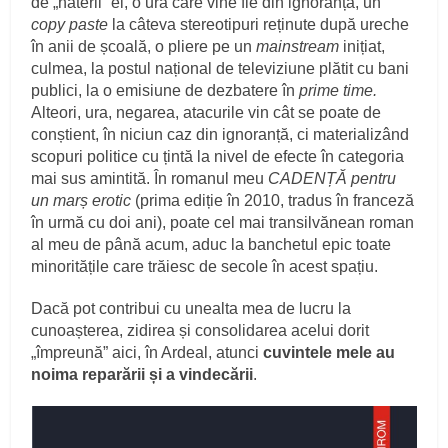
de „haterii” ei, o ură care vine fie din ignoranță, un
copy paste
la câteva stereotipuri reținute după ureche
în anii de școală, o pliere pe un
mainstream
inițiat,
culmea, la postul național de televiziune plătit cu bani
publici, la o emisiune de dezbatere în
prime time.
Alteori, ura, negarea, atacurile vin cât se poate de
conștient, în niciun caz din ignoranță, ci materializând
scopuri politice cu țintă la nivel de efecte în categoria
mai sus amintită. În romanul meu
CADENȚĂ pentru
un marș erotic
(prima ediție în 2010, tradus în franceză
în urmă cu doi ani), poate cel mai transilvănean roman
al meu de până acum, aduc la banchetul epic toate
minoritățile care trăiesc de secole în acest spațiu.
Dacă pot contribui cu unealta mea de lucru la
cunoașterea, zidirea și consolidarea acelui dorit
„împreună” aici, în Ardeal, atunci
cuvintele mele au
noima reparării și a vindecării
.