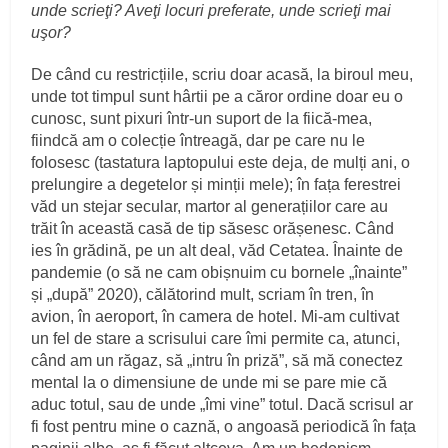
unde scrieţi? Aveţi locuri preferate, unde scrieţi mai
uşor?
De când cu restricțiile, scriu doar acasă, la biroul meu,
unde tot timpul sunt hârtii pe a căror ordine doar eu o
cunosc, sunt pixuri într-un suport de la fiică-mea,
fiindcă am o colecție întreagă, dar pe care nu le
folosesc (tastatura laptopului este deja, de mulți ani, o
prelungire a degetelor și minții mele); în fața ferestrei
văd un stejar secular, martor al generațiilor care au
trăit în această casă de tip săsesc orășenesc. Când
ies în grădină, pe un alt deal, văd Cetatea. Înainte de
pandemie (o să ne cam obișnuim cu bornele „înainte”
și „după” 2020), călătorind mult, scriam în tren, în
avion, în aeroport, în camera de hotel. Mi-am cultivat
un fel de stare a scrisului care îmi permite ca, atunci,
când am un răgaz, să „intru în priză”, să mă conectez
mental la o dimensiune de unde mi se pare mie că
aduc totul, sau de unde „îmi vine” totul. Dacă scrisul ar
fi fost pentru mine o caznă, o angoasă periodică în fața