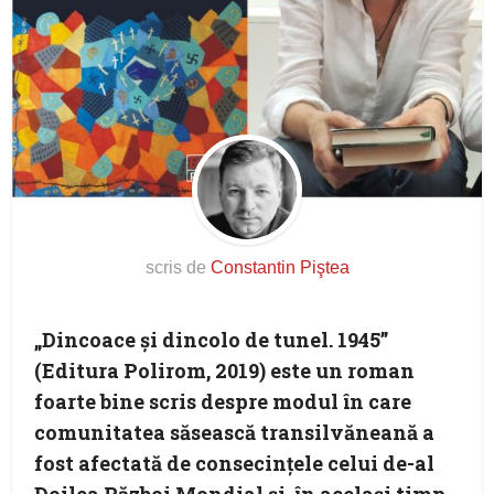
scris de
Constantin Piştea
„Dincoace şi dincolo de tunel. 1945”
(Editura Polirom, 2019) este un roman
foarte bine scris despre modul în care
comunitatea săsească transilvăneană a
fost afectată de consecinţele celui de-al
Doilea Război Mondial şi, în acelaşi timp,