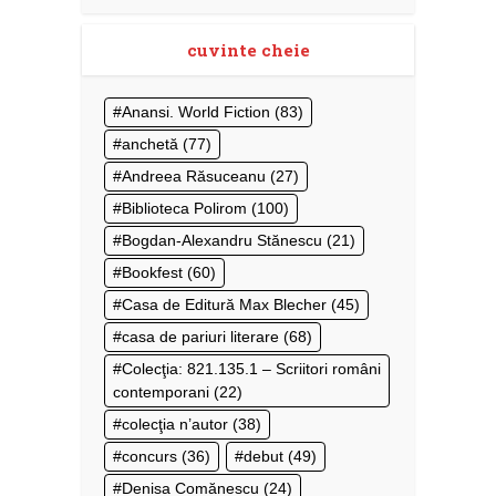
cuvinte cheie
Anansi. World Fiction
(83)
anchetă
(77)
Andreea Răsuceanu
(27)
Biblioteca Polirom
(100)
Bogdan-Alexandru Stănescu
(21)
Bookfest
(60)
Casa de Editură Max Blecher
(45)
casa de pariuri literare
(68)
Colecţia: 821.135.1 – Scriitori români
contemporani
(22)
colecţia n’autor
(38)
concurs
(36)
debut
(49)
Denisa Comănescu
(24)