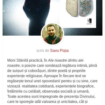
scris de
Savu Popa
Moni Stănilă practică, în
Ale noastre dintru ale
noastre
, o poezie care sondează legătura intimă, plină
de suișuri și coborâșuri, dintre poetă și propriile
experiențe religioase. Aproape în fiecare text se
regăsește tonul unei spovedanii pentru și cu sine, care
vizează realitatea cotidiană, experiențele biografice,
întâlnirile cu celălalt, observația socială și umană.
Toate acestea sunt impregnate de prezența Divinului,
care le sporeşte atât valoarea și unicitatea, cât și