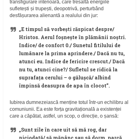
transfigurare interioară, care tresaltă energiile
sufletești și trupești, deopotrivă, perturbând
desfășurarea alienantă a realului din jur:
„E timpul să vorbești răspicat despre/
Hristos. Aerul foșnește în plămânii noștri.
Indice/ de confort 0./ Sunetul fitilului de
lumânare la prima aprindere./ Dacă nu tu,
atunci eu. Indice de fericire crescut./ Dacă
nu tu, atunci cine?/ Sufletul se ridică la
suprafața cerului – o gălușcă/ albind
împinsă deasupra de apa în clocot”.
Iubirea dumnezeiască menține totul într-un echilibru al
comuniunii. Ea este forța gravitațională a existenței
care a căpătat, astfel, un scop, o direcție, o șansă:
„Sunt zile în care uit să mă rog, dar
niciodată/ să mănânc sau să dorm, parcă