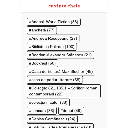
cuvinte cheie
Anansi. World Fiction
(83)
anchetă
(77)
Andreea Răsuceanu
(27)
Biblioteca Polirom
(100)
Bogdan-Alexandru Stănescu
(21)
Bookfest
(60)
Casa de Editură Max Blecher
(45)
casa de pariuri literare
(68)
Colecţia: 821.135.1 – Scriitori români
contemporani
(22)
colecţia n’autor
(38)
concurs
(36)
debut
(49)
Denisa Comănescu
(24)
Editura Cartea Românească
(23)