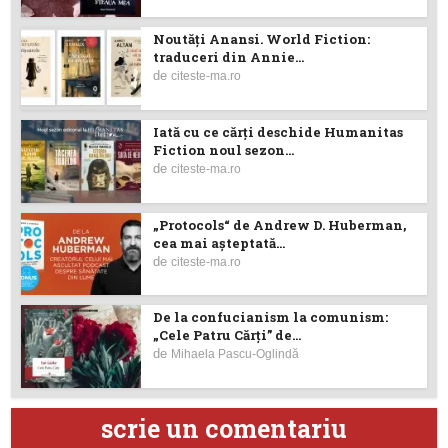
Noutăţi Anansi. World Fiction:
traduceri din Annie...
de
citeste-ma.ro
Iată cu ce cărţi deschide Humanitas
Fiction noul sezon...
de
citeste-ma.ro
„Protocols“ de Andrew D. Huberman,
cea mai așteptată...
de
citeste-ma.ro
De la confucianism la comunism:
„Cele Patru Cărți” de...
de
Mihaela Pascu-Oglindă
scrie un comentariu