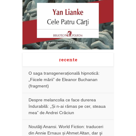
recente
O saga transgenerațională hipnotică:
„Fiicele mării” de Eleanor Buchanan
(fragment)
Despre melancolia ce face durerea
îndurabilă: „Și n-ai rămas pe cer, steaua
mea” de Andrei Crăciun
Noutăţi Anansi. World Fiction: traduceri
din Annie Ernaux și Ahmet Altan, dar şi