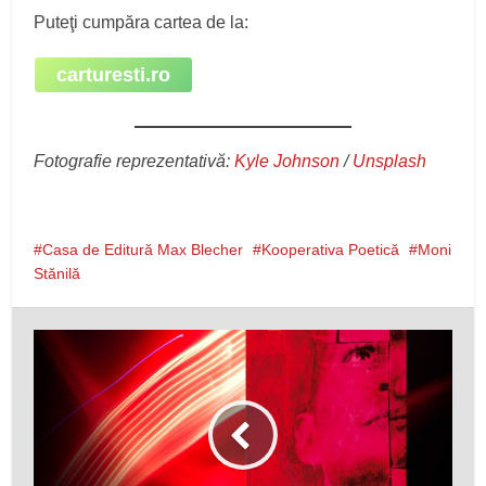
Puteţi cumpăra cartea de la:
carturesti.ro
Fotografie reprezentativă:
Kyle Johnson
/
Unsplash
Casa de Editură Max Blecher
Kooperativa Poetică
Moni
Stănilă