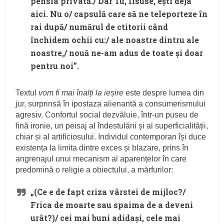
pensia privată./ Dar Tu, Iisuse, ești deja
aici. Nu o/ capsulă care să ne teleporteze în
rai după/ numărul de ctitorii când
închidem ochii cu:/ ale noastre dintru ale
noastre,/ nouă ne-am adus de toate și doar
pentru noi”.
Textul
vom fi mai înalți la ieșire
este despre lumea din
jur, surprinsă în ipostaza alienantă a consumerismului
agresiv. Confortul social dezvăluie, într-un puseu de
fină ironie, un peisaj al îndestulării și al superficialității,
chiar și al artificiosului. Individul contemporan își duce
existența la limita dintre exces și blazare, prins în
angrenajul unui mecanism al aparențelor în care
predomină o religie a obiectului, a mărfurilor:
„(Ce e de fapt criza vârstei de mijloc?/
Frica de moarte sau spaima de a deveni
urât?)/ cei mai buni adidași, cele mai