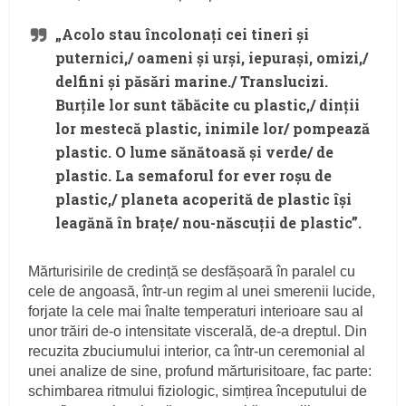
„Acolo stau încolonați cei tineri și
puternici,/ oameni și urși, iepurași, omizi,/
delfini și păsări marine./ Translucizi.
Burțile lor sunt tăbăcite cu plastic,/ dinții
lor mestecă plastic, inimile lor/ pompează
plastic. O lume sănătoasă și verde/ de
plastic. La semaforul for ever roșu de
plastic,/ planeta acoperită de plastic își
leagănă în brațe/ nou-născuții de plastic”.
Mărturisirile de credință se desfășoară în paralel cu
cele de angoasă, într-un regim al unei smerenii lucide,
forjate la cele mai înalte temperaturi interioare sau al
unor trăiri de-o intensitate viscerală, de-a dreptul. Din
recuzita zbuciumului interior, ca într-un ceremonial al
unei analize de sine, profund mărturisitoare, fac parte:
schimbarea ritmului fiziologic, simțirea începutului de