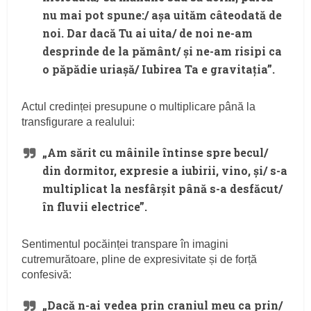
nu mai pot spune:/ așa uităm câteodată de
noi. Dar dacă Tu ai uita/ de noi ne-am
desprinde de la pământ/ și ne-am risipi ca
o păpădie uriașă/ Iubirea Ta e gravitația”.
Actul credinței presupune o multiplicare până la
transfigurare a realului:
„Am sărit cu mâinile întinse spre becul/
din dormitor, expresie a iubirii, vino, și/ s-a
multiplicat la nesfârșit până s-a desfăcut/
în fluvii electrice”.
Sentimentul pocăinței transpare în imagini
cutremurătoare, pline de expresivitate și de forță
confesivă:
„Dacă n-ai vedea prin craniul meu ca prin/