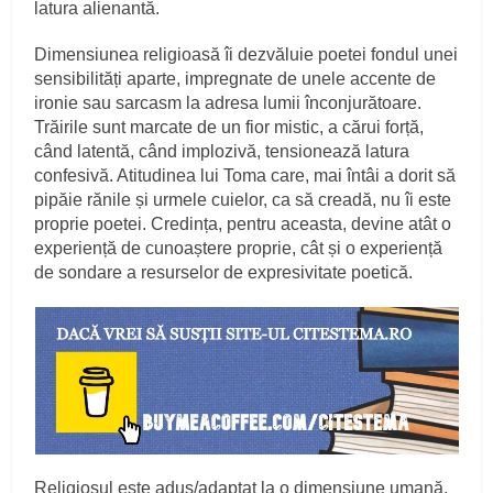
latura alienantă.
Dimensiunea religioasă îi dezvăluie poetei fondul unei
sensibilități aparte, impregnate de unele accente de
ironie sau sarcasm la adresa lumii înconjurătoare.
Trăirile sunt marcate de un fior mistic, a cărui forță,
când latentă, când implozivă, tensionează latura
confesivă. Atitudinea lui Toma care, mai întâi a dorit să
pipăie rănile și urmele cuielor, ca să creadă, nu îi este
proprie poetei. Credința, pentru aceasta, devine atât o
experiență de cunoaștere proprie, cât și o experiență
de sondare a resurselor de expresivitate poetică.
Religiosul este adus/adaptat la o dimensiune umană,