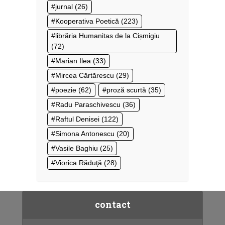
jurnal
(26)
Kooperativa Poetică
(223)
librăria Humanitas de la Cișmigiu
(72)
Marian Ilea
(33)
Mircea Cărtărescu
(29)
poezie
(62)
proză scurtă
(35)
Radu Paraschivescu
(36)
Raftul Denisei
(122)
Simona Antonescu
(20)
Vasile Baghiu
(25)
Viorica Răduţă
(28)
contact