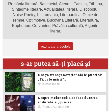
România literară, Banchetul, Ateneu, Familia, Tribuna,
Sintagme literare, Actualitatea literară, Discobolul,
Noise Poetry, Literomania, Liternautica, O mie de
semne, Opt motive, Bucovina Literară, Literadura,
Euphorion, Cervantes, Prăvălia culturală, Algoritm
literar.
vezi toate articolele
s-ar putea să-ţi placă şi
O saga transgenerațională hipnotică:
„Fiicele mării”...
de
citeste-ma.ro
Despre melancolia ce face durerea
îndurabilă: „Și n-ai...
de
Romeo Aurelian Ilie