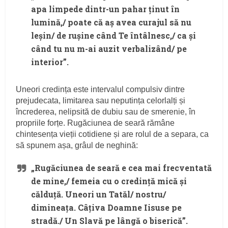
apa limpede dintr-un pahar ținut în
lumină,/ poate că aș avea curajul să nu
leșin/ de rușine când Te întâlnesc,/ ca și
când tu nu m-ai auzit verbalizând/ pe
interior”.
Uneori credința este intervalul compulsiv dintre
prejudecata, limitarea sau neputința celorlalți și
încrederea, nelipsită de dubiu sau de smerenie, în
propriile forțe. Rugăciunea de seară rămâne
chintesența vieții cotidiene și are rolul de a separa, ca
să spunem așa, grâul de neghină:
„Rugăciunea de seară e cea mai frecventată
de mine,/ femeia cu o credință mică și
călduță. Uneori un Tatăl/ nostru/
dimineața. Câțiva Doamne Iisuse pe
stradă./ Un Slavă pe lângă o biserică”.