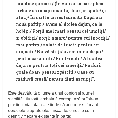
practice garouri./ (În valiza cu care pleci
trebuie să încapi doar tu, doar pe spate/ și
atât.)/ În mall e un restaurant:/ După ora
nouă poftiți,/ avem al doilea dejun, ca la
hobiți./ Porții mai mari pentru cei umiliți/
și obidiți,/ porții amare/ pentru cei ipocriți,/
mai poftiți,/ salate de fructe pentru cei
oropsiți./ Nu vă sfiiți/ avem inimi de jar/
pentru căsătoriți./ Fiți fericiți!/ Al doilea
dejun e pentru/ toți cei smeriți./ Farfurii
goale doar/ pentru zgârciți./ Oase cu
măduvă grasă/ pentru dinți ascuțiți”.
Este dezvăluită o lume a unui confort și a unei
stabilități iluzorii, ambalată corespunzător într-un
plastic tentacular care tinde să acopere sufocant
obiectele, suprafețele, mișcările, emoțiile și, în
definitiv, fiecare existență în parte: