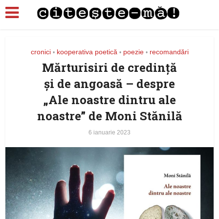
cronici
kooperativa poetică
poezie
recomandări
•
•
•
Mărturisiri de credință
și de angoasă – despre
„Ale noastre dintru ale
noastre” de Moni Stănilă
6 ianuarie 2023