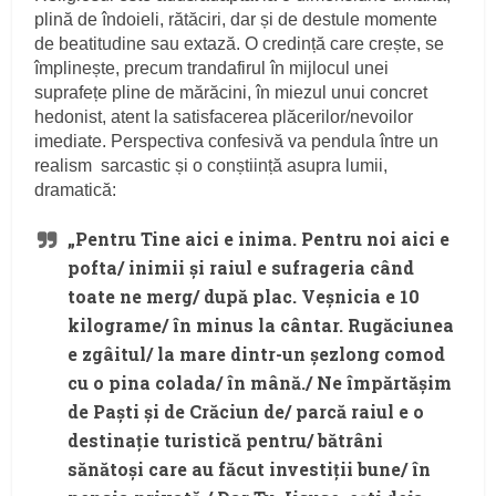
plină de îndoieli, rătăciri, dar și de destule momente
de beatitudine sau extază. O credință care crește, se
împlinește, precum trandafirul în mijlocul unei
suprafețe pline de mărăcini, în miezul unui concret
hedonist, atent la satisfacerea plăcerilor/nevoilor
imediate. Perspectiva confesivă va pendula între un
realism sarcastic și o conștiință asupra lumii,
dramatică:
„Pentru Tine aici e inima. Pentru noi aici e
pofta/ inimii și raiul e sufrageria când
toate ne merg/ după plac. Veșnicia e 10
kilograme/ în minus la cântar. Rugăciunea
e zgâitul/ la mare dintr-un șezlong comod
cu o pina colada/ în mână./ Ne împărtășim
de Paști și de Crăciun de/ parcă raiul e o
destinație turistică pentru/ bătrâni
sănătoși care au făcut investiții bune/ în