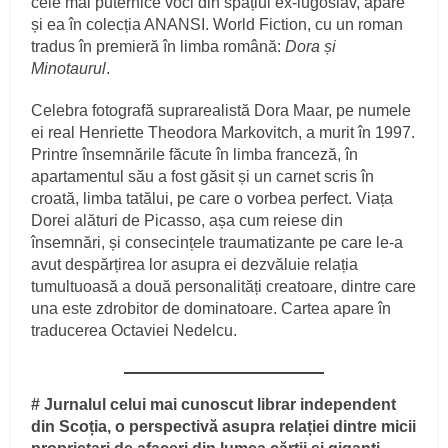
cele mai puternice voci din spațiul ex-iugoslav, apare
și ea în colecția ANANSI. World Fiction, cu un roman
tradus în premieră în limba română:
Dora și
Minotaurul
.
Celebra fotografă suprarealistă Dora Maar, pe numele
ei real Henriette Theodora Markovitch, a murit în 1997.
Printre însemnările făcute în limba franceză, în
apartamentul său a fost găsit și un carnet scris în
croată, limba tatălui, pe care o vorbea perfect. Viața
Dorei alături de Picasso, așa cum reiese din
însemnări, și consecințele traumatizante pe care le-a
avut despărțirea lor asupra ei dezvăluie relația
tumultuoasă a două personalități creatoare, dintre care
una este zdrobitor de dominatoare. Cartea apare în
traducerea Octaviei Nedelcu.
# Jurnalul celui mai cunoscut librar independent
din Scoția, o perspectivă asupra relației dintre micii