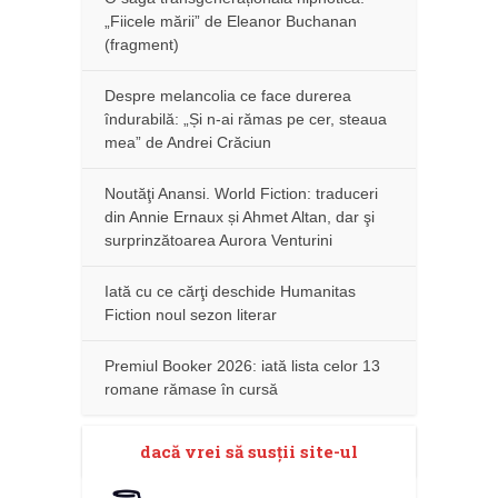
„Fiicele mării” de Eleanor Buchanan
(fragment)
Despre melancolia ce face durerea
îndurabilă: „Și n-ai rămas pe cer, steaua
mea” de Andrei Crăciun
Noutăţi Anansi. World Fiction: traduceri
din Annie Ernaux și Ahmet Altan, dar şi
surprinzătoarea Aurora Venturini
Iată cu ce cărţi deschide Humanitas
Fiction noul sezon literar
Premiul Booker 2026: iată lista celor 13
romane rămase în cursă
dacă vrei să susţii site-ul