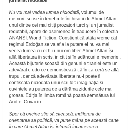
jurnalist redutabil
Nu voi mai vedea lumea niciodată
, volumul de
memorii scrise în tenebrele închisorii de Ahmet Altan,
unul dintre cei mai citiți prozatori turci și un jurnalist
redutabil, apare de asemenea în traducere în colecția
ANANSI. World Fiction. Conștient că atâta vreme cât
regimul Erdoğan se va afla la putere el nu va mai
vedea lumea cu ochii unui om liber, Ahmet Altan își
află libertatea în scris, în citit și în adâncurile memoriei.
Această bijuterie scoasă din genunile tiraniei este un
adevărat credo ce demonstrează că în carceră se află
trupul, dar că adevărata libertate nu-i poate fi
confiscată niciodată unui scriitor: imaginația și
cuvintele au puterea de a dărâma zidurile cele mai
groase. Ediția în limba română poartă semnătura lui
Andrei Covaciu.
Sper că oricine știe să citească, indiferent de
orientarea sa politică, va pune mâna pe această carte
în care Ahmet Altan își înfruntă încarcerarea.