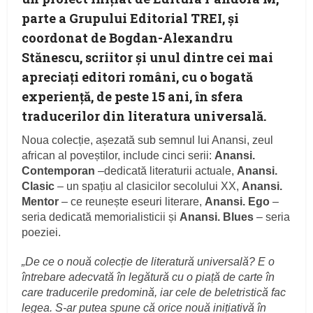
parte a Grupului Editorial TREI, și
coordonat de Bogdan-Alexandru
Stănescu, scriitor și unul dintre cei mai
apreciați editori români, cu o bogată
experiență, de peste 15 ani, în sfera
traducerilor din literatura universală.
Noua colecție, așezată sub semnul lui Anansi, zeul
african al poveștilor, include cinci serii:
Anansi.
Contemporan
–dedicată literaturii actuale,
Anansi.
Clasic
– un spațiu al clasicilor secolului XX,
Anansi.
Mentor
– ce reunește eseuri literare,
Anansi. Ego
–
seria dedicată memorialisticii și
Anansi. Blues
– seria
poeziei.
„De ce o nouă colecție de literatură universală? E o
întrebare adecvată în legătură cu o piață de carte în
care traducerile predomină, iar cele de beletristică fac
legea. S-ar putea spune că orice nouă inițiativă în