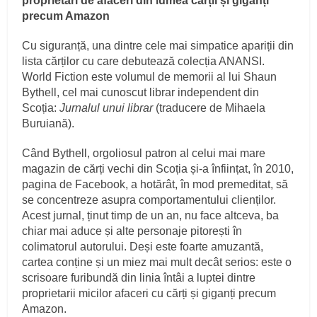
proprietari de afaceri din lumea cărții și giganți
precum Amazon
Cu siguranță, una dintre cele mai simpatice apariții din
lista cărților cu care debutează colecția ANANSI.
World Fiction este volumul de memorii al lui Shaun
Bythell, cel mai cunoscut librar independent din
Scoția:
Jurnalul unui librar
(traducere de Mihaela
Buruiană).
Când Bythell, orgoliosul patron al celui mai mare
magazin de cărți vechi din Scoția și-a înființat, în 2010,
pagina de Facebook, a hotărât, în mod premeditat, să
se concentreze asupra comportamentului clienților.
Acest jurnal, ținut timp de un an, nu face altceva, ba
chiar mai aduce și alte personaje pitorești în
colimatorul autorului. Deși este foarte amuzantă,
cartea conține și un miez mai mult decât serios: este o
scrisoare furibundă din linia întâi a luptei dintre
proprietarii micilor afaceri cu cărți și giganți precum
Amazon.