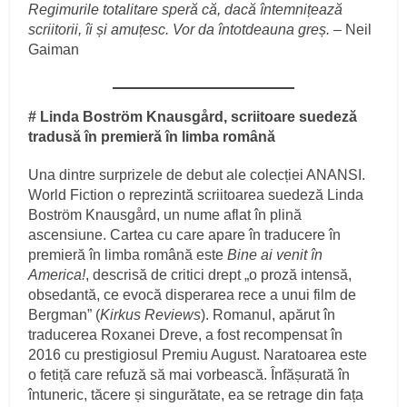
Regimurile totalitare speră că, dacă întemnițează
scriitorii, îi și amuțesc. Vor da întotdeauna greș.
– Neil
Gaiman
# Linda Boström Knausgård, scriitoare suedeză
tradusă în premieră în limba română
Una dintre surprizele de debut ale colecției ANANSI.
World Fiction o reprezintă scriitoarea suedeză Linda
Boström Knausgård, un nume aflat în plină
ascensiune. Cartea cu care apare în traducere în
premieră în limba română este
Bine ai venit în
America!
, descrisă de critici drept „o proză intensă,
obsedantă, ce evocă disperarea rece a unui film de
Bergman” (
Kirkus Reviews
). Romanul, apărut în
traducerea Roxanei Dreve, a fost recompensat în
2016 cu prestigiosul Premiu August. Naratoarea este
o fetiță care refuză să mai vorbească. Înfășurată în
întuneric, tăcere și singurătate, ea se retrage din fața