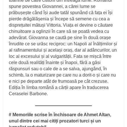
toamne de către cititorii din întreaga lume. Romanul
spune povestea Giovannei, a cărei lume se
prăbușește când își aude tatăl spunând că fața ei își
pierde drăgălășenia și începe să semene cu cea a
disprețuitei mătuși Vittoria. Viața ei devine o căutare
chinuitoare a oglinzii în care să se poată vedea cu
adevărat. Giovanna se caută pe sine în două orașe
înrudite ce se urăsc reciproc: un Napoli al înălțimilor și
al rafinamentului și același oraș, dar al adâncurilor, un
loc al excesului și al vulgarității. Fata se mișcă între
cele două realități înainte și înapoi, fără a găsi
răspunsuri sau o cale de a se salva, ajungând, în
schimb, la o maturizare pe care nu a dorit-o și care nu
e nici pe departe atât de frumoasă pe cât crezuse.
Ediția în limba română a cărții apare în traducerea
Ceraselei Barbone.
# Memoriile scrise în închisoare de Ahmet Altan,
unul dintre cei mai citiți prozatori turci și un