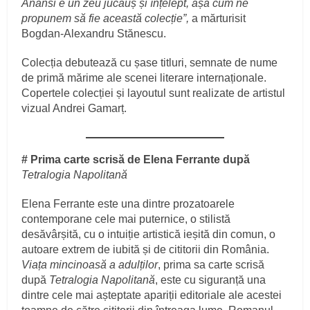
Anansi e un zeu jucăuș și înțelept, așa cum ne
propunem să fie această colecție”,
a mărturisit
Bogdan-Alexandru Stănescu.
Colecția debutează cu șase titluri, semnate de nume
de primă mărime ale scenei literare internaționale.
Copertele colecției și layoutul sunt realizate de artistul
vizual Andrei Gamarț.
# Prima carte scrisă de Elena Ferrante după
Tetralogia Napolitană
Elena Ferrante este una dintre prozatoarele
contemporane cele mai puternice, o stilistă
desăvârșită, cu o intuiție artistică ieșită din comun, o
autoare extrem de iubită și de cititorii din România.
Viața mincinoasă a adulților
, prima sa carte scrisă
după
Tetralogia Napolitană
, este cu siguranță una
dintre cele mai așteptate apariții editoriale ale acestei