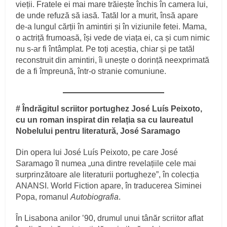
vieții. Fratele ei mai mare trăiește închis în camera lui,
de unde refuză să iasă. Tatăl lor a murit, însă apare
de-a lungul cărții în amintiri și în viziunile fetei. Mama,
o actriță frumoasă, își vede de viața ei, ca și cum nimic
nu s-ar fi întâmplat. Pe toți aceștia, chiar și pe tatăl
reconstruit din amintiri, îi unește o dorință neexprimată
de a fi împreună, într-o stranie comuniune.
# Îndrăgitul scriitor portughez José Luís Peixoto,
cu un roman inspirat din relația sa cu laureatul
Nobelului pentru literatură, José Saramago
Din opera lui José Luís Peixoto, pe care José
Saramago îl numea „una dintre revelațiile cele mai
surprinzătoare ale literaturii portugheze”, în colecția
ANANSI. World Fiction apare, în traducerea Siminei
Popa, romanul
Autobiografia
.
În Lisabona anilor ’90, drumul unui tânăr scriitor aflat