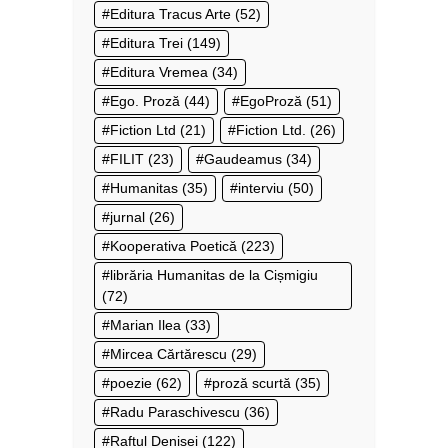
Editura Tracus Arte
(52)
Editura Trei
(149)
Editura Vremea
(34)
Ego. Proză
(44)
EgoProză
(51)
Fiction Ltd
(21)
Fiction Ltd.
(26)
FILIT
(23)
Gaudeamus
(34)
Humanitas
(35)
interviu
(50)
jurnal
(26)
Kooperativa Poetică
(223)
librăria Humanitas de la Cișmigiu
(72)
Marian Ilea
(33)
Mircea Cărtărescu
(29)
poezie
(62)
proză scurtă
(35)
Radu Paraschivescu
(36)
Raftul Denisei
(122)