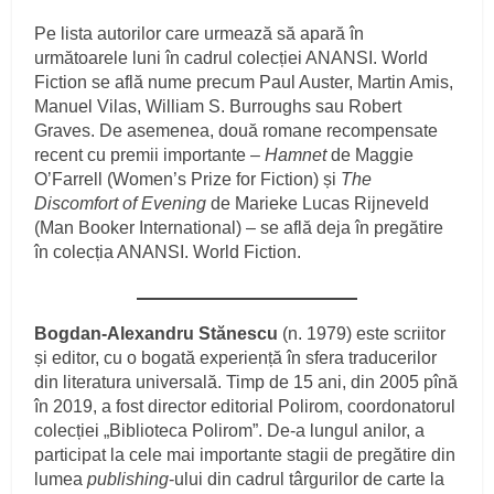
Pe lista autorilor care urmează să apară în
următoarele luni în cadrul colecției ANANSI. World
Fiction se află nume precum Paul Auster, Martin Amis,
Manuel Vilas, William S. Burroughs sau Robert
Graves. De asemenea, două romane recompensate
recent cu premii importante –
Hamnet
de Maggie
O’Farrell (Women’s Prize for Fiction) și
The
Discomfort of Evening
de Marieke Lucas Rijneveld
(Man Booker International) – se află deja în pregătire
în colecția ANANSI. World Fiction.
Bogdan-Alexandru Stănescu
(n. 1979) este scriitor
și editor, cu o bogată experiență în sfera traducerilor
din literatura universală. Timp de 15 ani, din 2005 pînă
în 2019, a fost director editorial Polirom, coordonatorul
colecției „Biblioteca Polirom”. De-a lungul anilor, a
participat la cele mai importante stagii de pregătire din
lumea
publishing
-ului din cadrul târgurilor de carte la