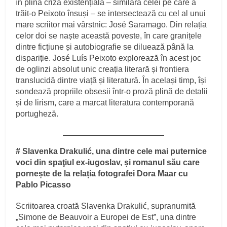
în plină criză existențială – similară celei pe care a
trăit-o Peixoto însuși – se intersectează cu cel al unui
mare scriitor mai vârstnic: José Saramago. Din relația
celor doi se naște această poveste, în care granițele
dintre ficțiune și autobiografie se diluează până la
dispariție. José Luís Peixoto explorează în acest joc
de oglinzi absolut unic creația literară și frontiera
translucidă dintre viață și literatură. În același timp, își
sondează propriile obsesii într-o proză plină de detalii
și de lirism, care a marcat literatura contemporană
portugheză.
# Slavenka Drakulić, una dintre cele mai puternice
voci din spaţiul ex-iugoslav, și romanul său care
pornește de la relația fotografei Dora Maar cu
Pablo Picasso
Scriitoarea croată Slavenka Drakulić, supranumită
„Simone de Beauvoir a Europei de Est”, una dintre