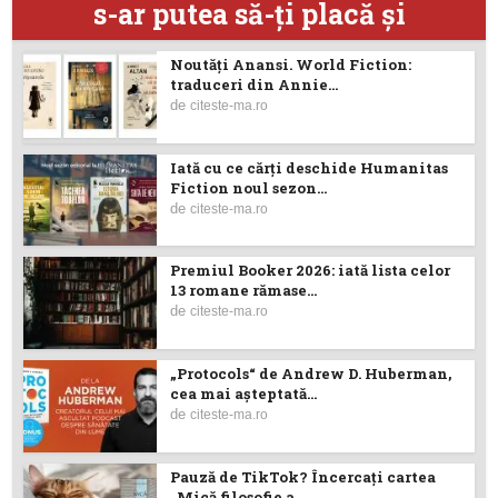
s-ar putea să-ţi placă şi
Noutăţi Anansi. World Fiction:
traduceri din Annie...
de
citeste-ma.ro
Iată cu ce cărţi deschide Humanitas
Fiction noul sezon...
de
citeste-ma.ro
Premiul Booker 2026: iată lista celor
13 romane rămase...
de
citeste-ma.ro
„Protocols“ de Andrew D. Huberman,
cea mai așteptată...
de
citeste-ma.ro
Pauză de TikTok? Încercaţi cartea
„Mică filosofie a...