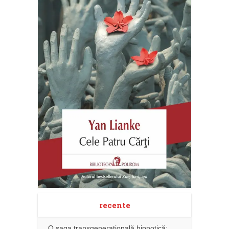
recente
O saga transgenerațională hipnotică: