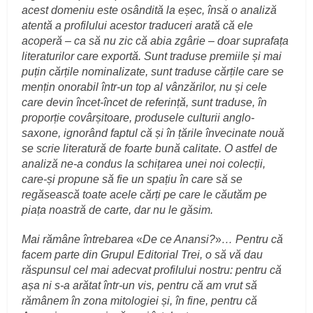
acest domeniu este osândită la eșec, însă o analiză
atentă a profilului acestor traduceri arată că ele
acoperă – ca să nu zic că abia zgârie – doar suprafața
literaturilor care exportă. Sunt traduse premiile și mai
puțin cărțile nominalizate, sunt traduse cărțile care se
mențin onorabil într-un top al vânzărilor, nu și cele
care devin încet-încet de referință, sunt traduse, în
proporție covârșitoare, produsele culturii anglo-
saxone, ignorând faptul că și în țările învecinate nouă
se scrie literatură de foarte bună calitate. O astfel de
analiză ne-a condus la schițarea unei noi colecții,
care-și propune să fie un spațiu în care să se
regăsească toate acele cărți pe care le căutăm pe
piața noastră de carte, dar nu le găsim.
Mai rămâne întrebarea
«
De ce Anansi?
»
… Pentru că
facem parte din Grupul Editorial Trei, o să vă dau
răspunsul cel mai adecvat profilului nostru: pentru că
așa ni s-a arătat într-un vis, pentru că am vrut să
rămânem în zona mitologiei și, în fine, pentru că