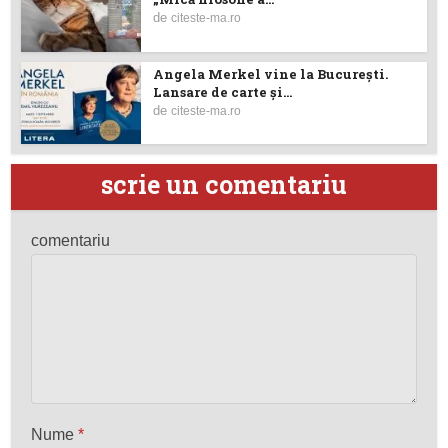
de
citeste-ma.ro
Angela Merkel vine la București.
Lansare de carte şi...
de
citeste-ma.ro
scrie un comentariu
comentariu
Nume
*