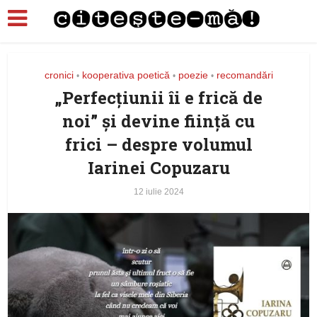
cronici
kooperativa poetică
poezie
recomandări
•
•
•
„Perfecțiunii îi e frică de
noi” și devine ființă cu
frici – despre volumul
Iarinei Copuzaru
12 iulie 2024