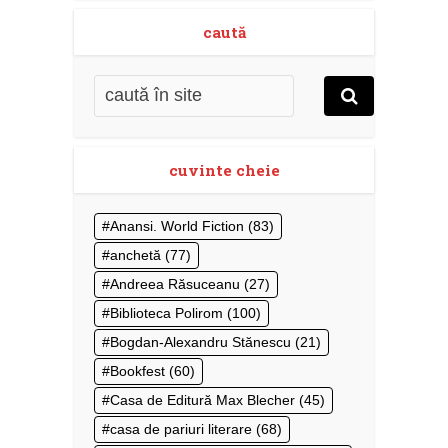
caută
cuvinte cheie
Anansi. World Fiction
(83)
anchetă
(77)
Andreea Răsuceanu
(27)
Biblioteca Polirom
(100)
Bogdan-Alexandru Stănescu
(21)
Bookfest
(60)
Casa de Editură Max Blecher
(45)
casa de pariuri literare
(68)