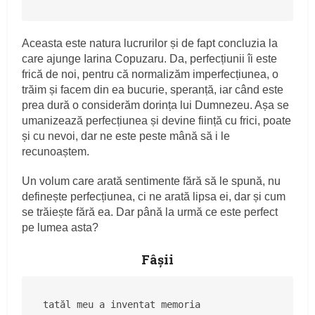
Aceasta este natura lucrurilor și de fapt concluzia la
care ajunge Iarina Copuzaru. Da, perfecțiunii îi este
frică de noi, pentru că normalizăm imperfecțiunea, o
trăim și facem din ea bucurie, speranță, iar când este
prea dură o considerăm dorința lui Dumnezeu. Așa se
umanizează perfecțiunea și devine ființă cu frici, poate
și cu nevoi, dar ne este peste mână să i le
recunoaștem.
Un volum care arată sentimente fără să le spună, nu
definește perfecțiunea, ci ne arată lipsa ei, dar și cum
se trăiește fără ea. Dar până la urmă ce este perfect
pe lumea asta?
Fâșii
tatăl meu a inventat memoria
