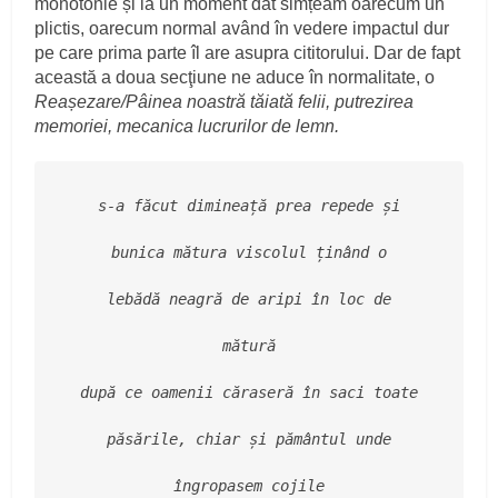
monotonie și la un moment dat simțeam oarecum un
plictis, oarecum normal având în vedere impactul dur
pe care prima parte îl are asupra cititorului. Dar de fapt
această a doua secţiune ne aduce în normalitate, o
Reașezare/Pâinea noastră tăiată felii, putrezirea
memoriei, mecanica lucrurilor de lemn.
s-a făcut dimineață prea repede și
bunica mătura viscolul ținând o
lebădă neagră de aripi în loc de
mătură
după ce oamenii căraseră în saci toate
păsările, chiar și pământul unde
îngropasem cojile