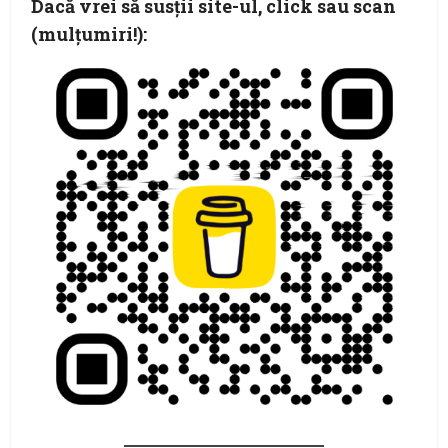
Dacă vrei să susţii site-ul, click sau scan
(mulţumiri!):