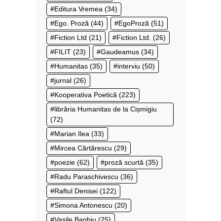
Editura Vremea
(34)
Ego. Proză
(44)
EgoProză
(51)
Fiction Ltd
(21)
Fiction Ltd.
(26)
FILIT
(23)
Gaudeamus
(34)
Humanitas
(35)
interviu
(50)
jurnal
(26)
Kooperativa Poetică
(223)
librăria Humanitas de la Cișmigiu
(72)
Marian Ilea
(33)
Mircea Cărtărescu
(29)
poezie
(62)
proză scurtă
(35)
Radu Paraschivescu
(36)
Raftul Denisei
(122)
Simona Antonescu
(20)
Vasile Baghiu
(25)