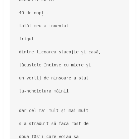
40 de nopți.

tatăl meu a inventat

frigul

dintre licoarea stacojie și casă,

lăcustele încinse cu miere și

un vertij de ninsoare a stat

la-ncheietura mâinii

dar cel mai mult și mai mult

s-a străduit să facă rost de

două fâșii care voiau să
