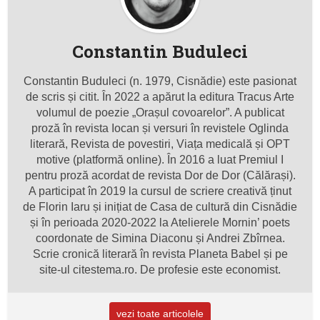
Constantin Buduleci
Constantin Buduleci (n. 1979, Cisnădie) este pasionat
de scris și citit. În 2022 a apărut la editura Tracus Arte
volumul de poezie „Orașul covoarelor”. A publicat
proză în revista Iocan și versuri în revistele Oglinda
literară, Revista de povestiri, Viața medicală și OPT
motive (platformă online). În 2016 a luat Premiul I
pentru proză acordat de revista Dor de Dor (Călărași).
A participat în 2019 la cursul de scriere creativă ținut
de Florin Iaru și inițiat de Casa de cultură din Cisnădie
și în perioada 2020-2022 la Atelierele Mornin’ poets
coordonate de Simina Diaconu și Andrei Zbîrnea.
Scrie cronică literară în revista Planeta Babel și pe
site-ul citestema.ro. De profesie este economist.
vezi toate articolele