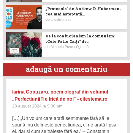
„Protocols“ de Andrew D. Huberman,
cea mai așteptată...
de
citeste-ma.ro
De la confucianism la comunism:
„Cele Patru Cărți” de...
de
Mihaela Pascu-Oglindă
adaugă un comentariu
Iarina Copuzaru, poem olograf din volumul
„Perfecțiunii îi e frică de noi" - citestema.ro
28 august 2024 la 9:00 pm
[…] „Un volum care arată sentimente fără să le
spună, nu definește perfecțiunea, ci ne arată lipsa
ei, dar și cum se trăiește fără ea.” – Constantin