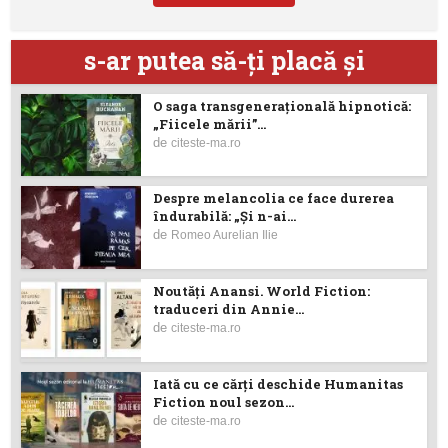
s-ar putea să-ţi placă şi
O saga transgenerațională hipnotică:
„Fiicele mării”...
de
citeste-ma.ro
Despre melancolia ce face durerea
îndurabilă: „Și n-ai...
de
Romeo Aurelian Ilie
Noutăţi Anansi. World Fiction:
traduceri din Annie...
de
citeste-ma.ro
Iată cu ce cărţi deschide Humanitas
Fiction noul sezon...
de
citeste-ma.ro