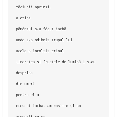
tăciunii aprinși.

a atins

pământul s-a făcut iarbă

unde s-a odihnit trupul lui

acolo a încolțit crinul

tinerețea și fructele de lumină i s-au

desprins

din umeri

pentru el a

crescut iarba, am cosit-o și am

acoperit cu ea
