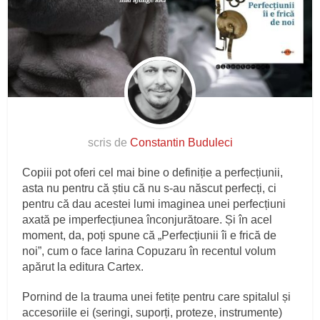
scris de
Constantin Buduleci
Copiii pot oferi cel mai bine o definiție a perfecțiunii,
asta nu pentru că știu că nu s-au născut perfecți, ci
pentru că dau acestei lumi imaginea unei perfecțiuni
axată pe imperfecțiunea înconjurătoare. Și în acel
moment, da, poți spune că „Perfecțiunii îi e frică de
noi”, cum o face Iarina Copuzaru în recentul volum
apărut la editura Cartex.
Pornind de la trauma unei fetițe pentru care spitalul și
accesoriile ei (seringi, suporți, proteze, instrumente)