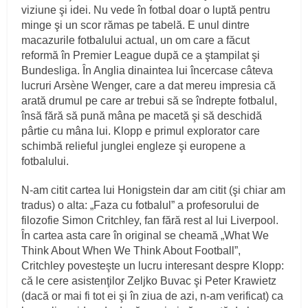
viziune şi idei. Nu vede în fotbal doar o luptă pentru
minge şi un scor rămas pe tabelă. E unul dintre
macazurile fotbalului actual, un om care a făcut
reformă în Premier League după ce a ştampilat şi
Bundesliga. În Anglia dinaintea lui încercase câteva
lucruri Arsène Wenger, care a dat mereu impresia că
arată drumul pe care ar trebui să se îndrepte fotbalul,
însă fără să pună mâna pe macetă şi să deschidă
pârtie cu mâna lui. Klopp e primul explorator care
schimbă relieful junglei engleze şi europene a
fotbalului.
N-am citit cartea lui Honigstein dar am citit (şi chiar am
tradus) o alta: „Faza cu fotbalul” a profesorului de
filozofie Simon Critchley, fan fără rest al lui Liverpool.
În cartea asta care în original se cheamă „What We
Think About When We Think About Football”,
Critchley povesteşte un lucru interesant despre Klopp:
că le cere asistenţilor Zeljko Buvac şi Peter Krawietz
(dacă or mai fi tot ei şi în ziua de azi, n-am verificat) ca