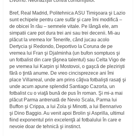
Livorno. Neonaziştii contra comuniştilor.
Bref, Real Madrid, Politehnica ASU Timişoara şi Lazio
sunt echipele pentru care sufăr şi care îmi modifică –
de obicei în rău – semnele vitale. Pe lângă ele, am
simpatii care pot dura trei ani sau trei decenii. Mi-au
plăcut la vremea lor Tenerife, când jucau acolo
Dertycia şi Redondo, Deportivo la Coruna de pe
vremea lui Fran şi Djalminha (un bufon somptuos şi
un fotbalist din care ţâşnea talentul) sau Celta Vigo de
pe vremea lui Karpin şi Mostovoi, o gaşcă de plezirişti
fără o ţintă anume. De vreo cincisprezece ani îmi
place Villarreal, unde am prins câţiva fotbalişti rasaţi şi
unde acum apune splendid Santiago Cazorla, un
fotbalist cu o viaţă bună de pus în roman. Şi mi-a mai
plăcut Parma antrenată de Nevio Scala, Parma lui
Buffon şi Crippa, a lui Zola şi Minotti, a lui Bennarivo
şi Dino Baggio. Au venit apoi Brolin şi Asprilla, ultimul
fiind exponentul prin excelenţă al fotbalului în care e
nevoie doar de tehnică şi instinct.