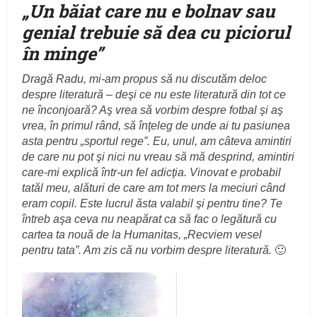
„
Un băiat care nu e bolnav sau
genial trebuie să dea cu piciorul
în minge
”
Dragă Radu, mi-am propus să nu discutăm deloc
despre literatură – deşi ce nu este literatură din tot ce
ne înconjoară? Aş vrea să vorbim despre fotbal şi aş
vrea, în primul rând, să înţeleg de unde ai tu pasiunea
asta pentru „sportul rege”. Eu, unul, am câteva amintiri
de care nu pot şi nici nu vreau să mă desprind, amintiri
care-mi explică într-un fel adicţia. Vinovat e probabil
tatăl meu, alături de care am tot mers la meciuri când
eram copil. Este lucrul ăsta valabil şi pentru tine? Te
întreb aşa ceva nu neapărat ca să fac o legătură cu
cartea ta nouă de la Humanitas, „Recviem vesel
pentru tata”. Am zis că nu vorbim despre literatură.
🙂