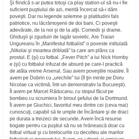
Şi fiindcă s-ar putea totuşi ca play station-ul să nu-i fie
suficient puştiului de azi, merită încercat să-i dăm
poveşti. Dar nu legende solemne şi platitudini fals
patriotice, nu lăcrămoşenii de doi bani. Ci poveşti
adevărate, de la noi şi de la alţii. Comedii şi drame.
Ghiduşii şi zguduiri de lagăr sovietic. Are Traian
Ungureanu în „Manifestul fotbalist” o poveste intitulată
„Nikolai şi moartea driblată” la care am plâns ca
prostul. E (şi) cu fotbal. „Fever Pitch” a lui Nick Hornby
e (şi) cu fotbalul infuzat de absurd pe care-l practică
de atâta vreme Arsenal. Sau avem poveştile noastre. Îl
avem pe Dobrin cu „urechile” lui (îl ţin minte pe Doru
Nicolae ca victimă, într-un demonstrativ la Bucureşti).
Îl avem pe Marcel Răducanu, cu stopul făcut pe
bombeu cu scrumiera în biroul şefului de la Dortmund.
Îl avem pe Giuchici, favoritul meu dintre cei (ceva mai)
cunoscuţi, capabil să te umple de încântare şi de draci
pe durata a treizeci de secunde. Avem încă resurse
bogate pentru ca puştiul să nu se hrănească doar cu
fotbal virtual şi cu brelocurile cu decolteu ale marilor