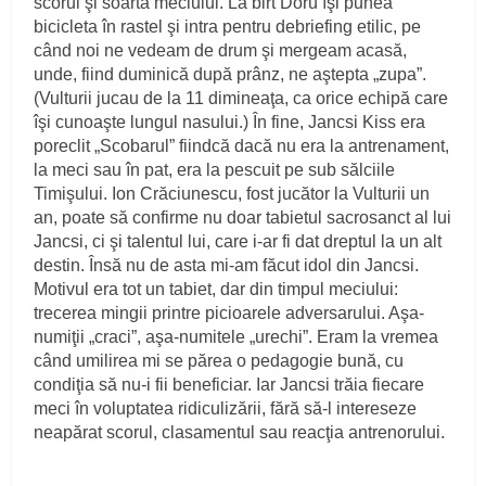
scorul şi soarta meciului. La birt Doru îşi punea
bicicleta în rastel şi intra pentru debriefing etilic, pe
când noi ne vedeam de drum şi mergeam acasă,
unde, fiind duminică după prânz, ne aştepta „zupa”.
(Vulturii jucau de la 11 dimineaţa, ca orice echipă care
îşi cunoaşte lungul nasului.) În fine, Jancsi Kiss era
poreclit „Scobarul” fiindcă dacă nu era la antrenament,
la meci sau în pat, era la pescuit pe sub sălciile
Timişului. Ion Crăciunescu, fost jucător la Vulturii un
an, poate să confirme nu doar tabietul sacrosanct al lui
Jancsi, ci şi talentul lui, care i-ar fi dat dreptul la un alt
destin. Însă nu de asta mi-am făcut idol din Jancsi.
Motivul era tot un tabiet, dar din timpul meciului:
trecerea mingii printre picioarele adversarului. Aşa-
numiţii „craci”, aşa-numitele „urechi”. Eram la vremea
când umilirea mi se părea o pedagogie bună, cu
condiţia să nu-i fii beneficiar. Iar Jancsi trăia fiecare
meci în voluptatea ridiculizării, fără să-l intereseze
neapărat scorul, clasamentul sau reacţia antrenorului.