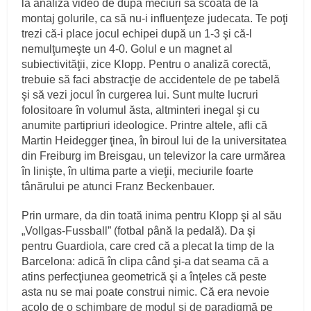
la analiza video de după meciuri să scoată de la
montaj golurile, ca să nu-i influenţeze judecata. Te poţi
trezi că-i place jocul echipei după un 1-3 şi că-l
nemulţumeşte un 4-0. Golul e un magnet al
subiectivităţii, zice Klopp. Pentru o analiză corectă,
trebuie să faci abstracţie de accidentele de pe tabelă
şi să vezi jocul în curgerea lui. Sunt multe lucruri
folositoare în volumul ăsta, altminteri inegal şi cu
anumite partipriuri ideologice. Printre altele, afli că
Martin Heidegger ţinea, în biroul lui de la universitatea
din Freiburg im Breisgau, un televizor la care urmărea
în linişte, în ultima parte a vieţii, meciurile foarte
tânărului pe atunci Franz Beckenbauer.
Prin urmare, da din toată inima pentru Klopp şi al său
„Vollgas-Fussball” (fotbal până la pedală). Da şi
pentru Guardiola, care cred că a plecat la timp de la
Barcelona: adică în clipa când şi-a dat seama că a
atins perfecţiunea geometrică şi a înţeles că peste
asta nu se mai poate construi nimic. Că era nevoie
acolo de o schimbare de modul şi de paradigmă pe