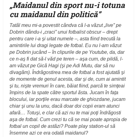
„Maidanul din sport nu-i totuna
cu maidanul din politică
”
Tatăl meu mi-a povestit cândva că l-a văzut „live” pe
Dobrin dându-i „craci” unui fotbalist obscur – drept
pentru care i-a şi uitat numele –, asta fiind trecută la
amintirile lui dragi legate de fotbal. Eu nu l-am văzut
pe Dobrin jucând – în clipurile de pe Youtube, da, dar
ce n-aş fi dat să-l văd pe teren – aşa cum, de pildă, l-
am văzut pe Gică Hagi (şi pe Adi Mutu, dar să nu
divagăm). Îndrăgostirea mea de fotbal a fost ajutată şi
de momente de genul acesta, dar şi de, cum ai amintit
şi tu, nişte vremuri în care, băiat fiind, parcă te simţeai
împins de la spate către sportul ăsta. Jucam în faţa
blocului, iar porţile erau marcate de ghiozdane, jucam
chiar şi unu la unu, dacă doar doi copii eram atunci
afară… Totuşi, e clar că azi nu te mai poţi îndrăgosti
aşa de fotbal. Cum crezi tu că se mai poate apropia de
fotbal un copil de astăzi? Poate play station-ul să
însemne azi ce era odată maidanul?