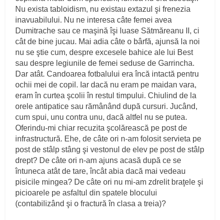
Nu exista tabloidism, nu existau extazul şi frenezia
inavuabilului. Nu ne interesa câte femei avea
Dumitrache sau ce maşină îşi luase Sătmăreanu II, ci
cât de bine jucau. Mai adia câte o bârfă, ajunsă la noi
nu se ştie cum, despre excesele bahice ale lui Best
sau despre legiunile de femei seduse de Garrincha.
Dar atât. Candoarea fotbalului era încă intactă pentru
ochii mei de copil. Iar dacă nu eram pe maidan vara,
eram în curtea şcolii în restul timpului. Chiulind de la
orele antipatice sau rămânând după cursuri. Jucând,
cum spui, unu contra unu, dacă altfel nu se putea.
Oferindu-mi chiar recuzita şcolărească pe post de
infrastructură. Ehe, de câte ori n-am folosit servieta pe
post de stâlp stâng şi vestonul de elev pe post de stâlp
drept? De câte ori n-am ajuns acasă după ce se
întuneca atât de tare, încât abia dacă mai vedeau
pisicile mingea? De câte ori nu mi-am zdrelit braţele şi
picioarele pe asfaltul din spatele blocului
(contabilizând şi o fractură în clasa a treia)?