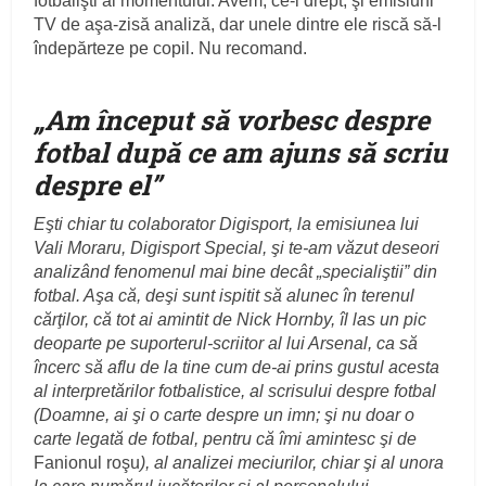
fotbalişti ai momentului. Avem, ce-i drept, şi emisiuni
TV de aşa-zisă analiză, dar unele dintre ele riscă să-l
îndepărteze pe copil. Nu recomand.
„
Am început să vorbesc despre
fotbal după ce am ajuns să scriu
despre el
”
Eşti chiar tu colaborator Digisport, la emisiunea lui
Vali Moraru, Digisport Special, şi te-am văzut deseori
analizând fenomenul mai bine decât „specialiştii” din
fotbal. Aşa că, deşi sunt ispitit să alunec în terenul
cărţilor, că tot ai amintit de Nick Hornby, îl las un pic
deoparte pe suporterul-scriitor al lui Arsenal, ca să
încerc să aflu de la tine cum de-ai prins gustul acesta
al interpretărilor fotbalistice, al scrisului despre fotbal
(Doamne, ai şi o carte despre un imn; şi nu doar o
carte legată de fotbal, pentru că îmi amintesc şi de
Fanionul roşu
), al analizei meciurilor, chiar şi al unora