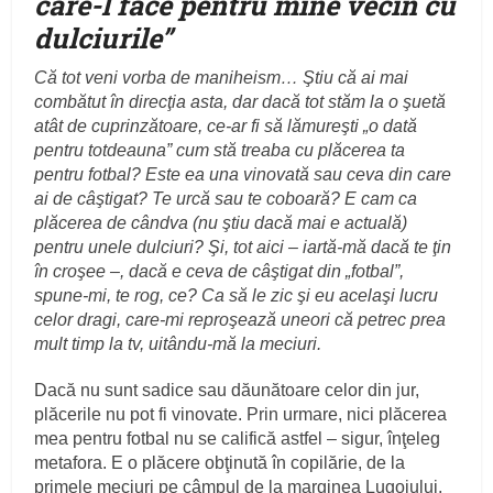
care-l face pentru mine vecin cu
dulciurile
”
Că tot veni vorba de maniheism… Ştiu că ai mai
combătut în direcţia asta, dar dacă tot stăm la o şuetă
atât de cuprinzătoare, ce-ar fi să lămureşti „o dată
pentru totdeauna” cum stă treaba cu plăcerea ta
pentru fotbal? Este ea una vinovată sau ceva din care
ai de câştigat? Te urcă sau te coboară? E cam ca
plăcerea de cândva (nu ştiu dacă mai e actuală)
pentru unele dulciuri? Şi, tot aici – iartă-mă dacă te ţin
în croşee –, dacă e ceva de câştigat din „fotbal”,
spune-mi, te rog, ce? Ca să le zic şi eu acelaşi lucru
celor dragi, care-mi reproşează uneori că petrec prea
mult timp la tv, uitându-mă la meciuri.
Dacă nu sunt sadice sau dăunătoare celor din jur,
plăcerile nu pot fi vinovate. Prin urmare, nici plăcerea
mea pentru fotbal nu se califică astfel – sigur, înţeleg
metafora. E o plăcere obţinută în copilărie, de la
primele meciuri pe câmpul de la marginea Lugojului,