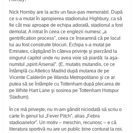
Nick Hornby are la activ un faux-pas memorabil. După
ce s-a mutat în apropierea stadionului Highbury, ca să
fie cât mai aproape de echipa adorată, stadionul a fost
demolat. A intrat în ceea ce englezii numesc „a
gentrification process”, ceea ce înseamnă că pe locul
lui au fost construite blocuri. Echipa s-a mutat pe
Emirates, câştigând în câteva privinţe şi pierzând la
singurul capitol unde nu avea voie să piardă: la aşa-
numitul „spirit Arsenal”. (E, mutatis mutandis, ce ce
întâmplă cu Atletico Madrid după mutarea de pe
Vicente Calderón pe Wanda Metropolitano şi ce ar
putea să se întâmple cu Tottenham după plecarea de
pe White Hart Lane şi sosirea pe Tottenham Hotspur
Stadium).
În ce mă priveşte, nu m-am gândit niciodată să scriu o
carte în genul lui „Fever Pitch”, alias „Febra
stadioanelor”. Un motiv – meschin, recunosc – e că
literatura sportivă nu are un public bine conturat la noi.