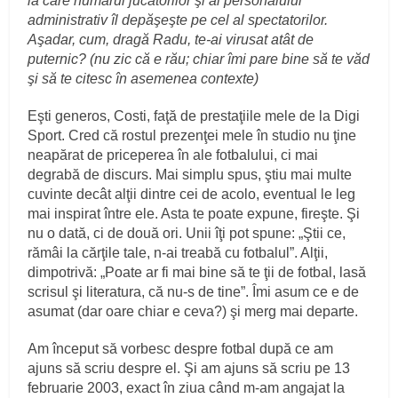
la care numărul jucătorilor şi al personalului
administrativ îl depăşeşte pe cel al spectatorilor.
Aşadar, cum, dragă Radu, te-ai virusat atât de
puternic? (nu zic că e rău; chiar îmi pare bine să te văd
şi să te citesc în asemenea contexte)
Eşti generos, Costi, faţă de prestaţiile mele de la Digi
Sport. Cred că rostul prezenţei mele în studio nu ţine
neapărat de priceperea în ale fotbalului, ci mai
degrabă de discurs. Mai simplu spus, ştiu mai multe
cuvinte decât alţii dintre cei de acolo, eventual le leg
mai inspirat între ele. Asta te poate expune, fireşte. Şi
nu o dată, ci de două ori. Unii îţi pot spune: „Ştii ce,
rămâi la cărţile tale, n-ai treabă cu fotbalul”. Alţii,
dimpotrivă: „Poate ar fi mai bine să te ţii de fotbal, lasă
scrisul şi literatura, că nu-s de tine”. Îmi asum ce e de
asumat (dar oare chiar e ceva?) şi merg mai departe.
Am început să vorbesc despre fotbal după ce am
ajuns să scriu despre el. Şi am ajuns să scriu pe 13
februarie 2003, exact în ziua când m-am angajat la