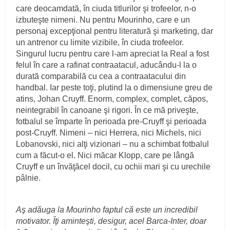
care deocamdată, în ciuda titlurilor şi trofeelor, n-o
izbuteşte nimeni. Nu pentru Mourinho, care e un
personaj excepţional pentru literatură şi marketing, dar
un antrenor cu limite vizibile, în ciuda trofeelor.
Singurul lucru pentru care l-am apreciat la Real a fost
felul în care a rafinat contraatacul, aducându-l la o
durată comparabilă cu cea a contraatacului din
handbal. Iar peste toţi, plutind la o dimensiune greu de
atins, Johan Cruyff. Enorm, complex, complet, căpos,
neintegrabil în canoane şi rigori. În ce mă priveşte,
fotbalul se împarte în perioada pre-Cruyff şi perioada
post-Cruyff. Nimeni – nici Herrera, nici Michels, nici
Lobanovski, nici alţi vizionari – nu a schimbat fotbalul
cum a făcut-o el. Nici măcar Klopp, care pe lângă
Cruyff e un învăţăcel docil, cu ochii mari şi cu urechile
pâlnie.
Aş adăuga la Mourinho faptul că este un incredibil
motivator. Îţi aminteşti, desigur, acel Barca-Inter, doar