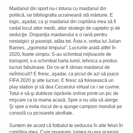
Maidanul din sport nu-i totuna cu maidanul din
politică, iar bibliografia ucraineană stă mărturie. E
logic, aşadar, ca şi maidanul din copilăria mea să fi
cedat locul altor medii, altor strategii de
captatio
şi de
seducţie. Dispariţia maidanului e o rană pentru
nostalgici şi paseişti, atâta tot. Ăsta e, vorba lui Julian
Barnes, „zgomotul timpului”. Lucrurile arată altfel în
2020, foarte simplu. S-au schimbat mijloacele de
transport, s-a schimbat harta lumii, tehnica a produs
lucruri fabuloase. De ce-ar fi rămas maidanul de
neînlocuit? E firesc, aşadar, ca piciul de azi să joace
FIFA 2020 şi alte lucruri. E firesc să folosească un
play station şi să dea Cezarului virtual ce i se cuvine.
Totul e să-şi dubleze isprăvile online printr-un pic de
mişcare ca la mama acasă. Spre a nu uita să alerge.
Şi spre a evita riscul de-a ajunge campion mondial pe
consolă cu picioarele atrofiate.
Suntem de acord că fotbalul te seducea în alte feluri în
copilăria mea. Cum spuneam, lumea nu era aceeaşi.