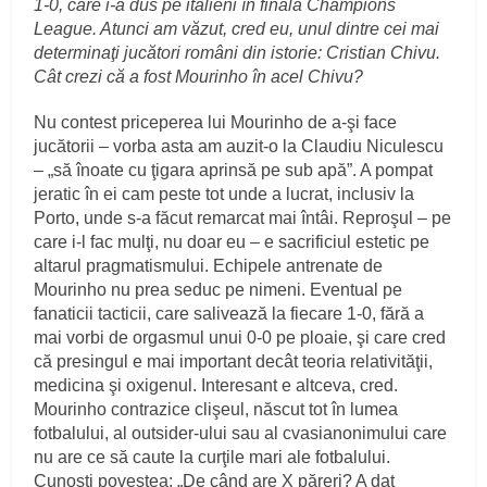
1-0, care i-a dus pe italieni în finala Champions
League. Atunci am văzut, cred eu, unul dintre cei mai
determinaţi jucători români din istorie: Cristian Chivu.
Cât crezi că a fost Mourinho în acel Chivu?
Nu contest priceperea lui Mourinho de a-şi face
jucătorii – vorba asta am auzit-o la Claudiu Niculescu
– „să înoate cu ţigara aprinsă pe sub apă”. A pompat
jeratic în ei cam peste tot unde a lucrat, inclusiv la
Porto, unde s-a făcut remarcat mai întâi. Reproşul – pe
care i-l fac mulţi, nu doar eu – e sacrificiul estetic pe
altarul pragmatismului. Echipele antrenate de
Mourinho nu prea seduc pe nimeni. Eventual pe
fanaticii tacticii, care salivează la fiecare 1-0, fără a
mai vorbi de orgasmul unui 0-0 pe ploaie, şi care cred
că presingul e mai important decât teoria relativităţii,
medicina şi oxigenul. Interesant e altceva, cred.
Mourinho contrazice clişeul, născut tot în lumea
fotbalului, al outsider-ului sau al cvasianonimului care
nu are ce să caute la curţile mari ale fotbalului.
Cunoşti povestea: „De când are X păreri? A dat