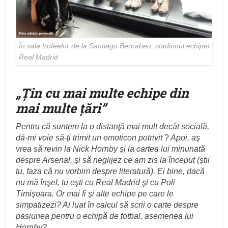
În sala trofeelor de la Santiago Bernabeu, stadionul echipei
Real Madrid
„
Ţin cu mai multe echipe din
mai multe ţări
”
Pentru că suntem la o distanţă mai mult decât socială,
dă-mi voie să-ţi trimit un emoticon potrivit
?
Apoi, aş
vrea să revin la Nick Hornby şi la cartea lui minunată
despre Arsenal, şi să neglijez ce am zis la început (ştii
tu, faza că nu vorbim despre literatură). Ei bine, dacă
nu mă înşel, tu eşti cu Real Madrid şi cu Poli
Timişoara. Or mai fi şi alte echipe pe care le
simpatizezi? Ai luat în calcul să scrii o carte despre
pasiunea pentru o echipă de fotbal, asemenea lui
Hornby?