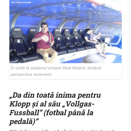
În vizită la stadionul echipei Real Madrid, testând
perspectiva rezervelor
„
Da din toată inima pentru
Klopp şi al său „Vollgas-
Fussball” (fotbal până la
pedală)
”