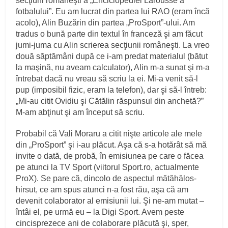
secţiuni româneşti a „Enciclopediei Larousse a
fotbalului”. Eu am lucrat din partea lui RAO (eram încă
acolo), Alin Buzărin din partea „ProSport”-ului. Am
tradus o bună parte din textul în franceză şi am făcut
jumi-juma cu Alin scrierea secţiunii româneşti. La vreo
două săptămâni după ce i-am predat materialul (bătut
la maşină, nu aveam calculator), Alin m-a sunat şi m-a
întrebat dacă nu vreau să scriu la ei. Mi-a venit să-l
pup (imposibil fizic, eram la telefon), dar şi să-l întreb:
„Mi-au citit Ovidiu şi Cătălin răspunsul din anchetă?”
M-am abţinut şi am început să scriu.
Probabil că Vali Moraru a citit nişte articole ale mele
din „ProSport” şi i-au plăcut. Aşa că s-a hotărât să mă
invite o dată, de probă, în emisiunea pe care o făcea
pe atunci la TV Sport (viitorul Sport.ro, actualmente
ProX). Se pare că, dincolo de aspectul mătăhălos-
hirsut, ce am spus atunci n-a fost rău, aşa că am
devenit colaborator al emisiunii lui. Şi ne-am mutat –
întâi el, pe urmă eu – la Digi Sport. Avem peste
cincisprezece ani de colaborare plăcută şi, sper,