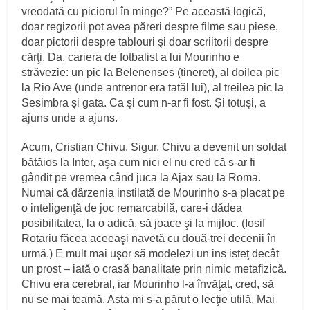
vreodată cu piciorul în minge?” Pe această logică,
doar regizorii pot avea păreri despre filme sau piese,
doar pictorii despre tablouri şi doar scriitorii despre
cărţi. Da, cariera de fotbalist a lui Mourinho e
străvezie: un pic la Belenenses (tineret), al doilea pic
la Rio Ave (unde antrenor era tatăl lui), al treilea pic la
Sesimbra şi gata. Ca şi cum n-ar fi fost. Şi totuşi, a
ajuns unde a ajuns.
Acum, Cristian Chivu. Sigur, Chivu a devenit un soldat
bătăios la Inter, aşa cum nici el nu cred că s-ar fi
gândit pe vremea când juca la Ajax sau la Roma.
Numai că dârzenia instilată de Mourinho s-a placat pe
o inteligenţă de joc remarcabilă, care-i dădea
posibilitatea, la o adică, să joace şi la mijloc. (Iosif
Rotariu făcea aceeaşi navetă cu două-trei decenii în
urmă.) E mult mai uşor să modelezi un ins isteţ decât
un prost – iată o crasă banalitate prin nimic metafizică.
Chivu era cerebral, iar Mourinho l-a învăţat, cred, să
nu se mai teamă. Asta mi s-a părut o lecţie utilă. Mai