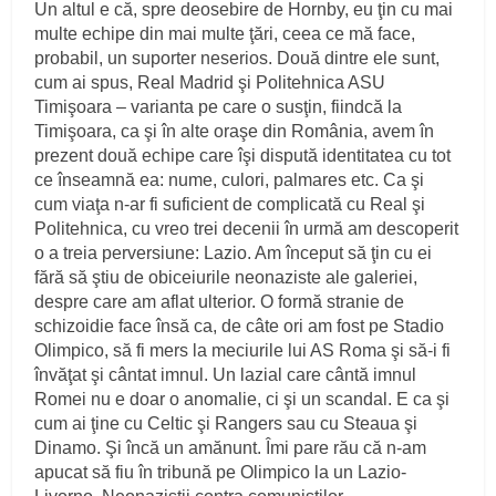
Un altul e că, spre deosebire de Hornby, eu ţin cu mai
multe echipe din mai multe ţări, ceea ce mă face,
probabil, un suporter neserios. Două dintre ele sunt,
cum ai spus, Real Madrid şi Politehnica ASU
Timişoara – varianta pe care o susţin, fiindcă la
Timişoara, ca şi în alte oraşe din România, avem în
prezent două echipe care îşi dispută identitatea cu tot
ce înseamnă ea: nume, culori, palmares etc. Ca şi
cum viaţa n-ar fi suficient de complicată cu Real şi
Politehnica, cu vreo trei decenii în urmă am descoperit
o a treia perversiune: Lazio. Am început să ţin cu ei
fără să ştiu de obiceiurile neonaziste ale galeriei,
despre care am aflat ulterior. O formă stranie de
schizoidie face însă ca, de câte ori am fost pe Stadio
Olimpico, să fi mers la meciurile lui AS Roma şi să-i fi
învăţat şi cântat imnul. Un lazial care cântă imnul
Romei nu e doar o anomalie, ci şi un scandal. E ca şi
cum ai ţine cu Celtic şi Rangers sau cu Steaua şi
Dinamo. Şi încă un amănunt. Îmi pare rău că n-am
apucat să fiu în tribună pe Olimpico la un Lazio-