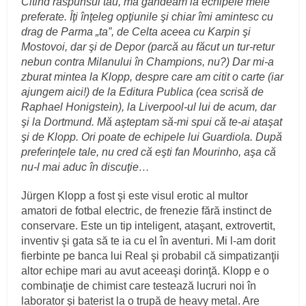
Citind răspunsul tău, mă gândeam la echipele mele
preferate. Îţi înţeleg opţiunile şi chiar îmi amintesc cu
drag de Parma „ta”, de Celta aceea cu Karpin şi
Mostovoi, dar şi de Depor (parcă au făcut un tur-retur
nebun contra Milanului în Champions, nu?) Dar mi-a
zburat mintea la Klopp, despre care am citit o carte (iar
ajungem aici!) de la Editura Publica (cea scrisă de
Raphael Honigstein), la Liverpool-ul lui de acum, dar
şi la Dortmund. Mă aşteptam să-mi spui că te-ai ataşat
şi de Klopp. Ori poate de echipele lui Guardiola. După
preferinţele tale, nu cred că eşti fan Mourinho, aşa că
nu-l mai aduc în discuţie…
Jürgen Klopp a fost şi este visul erotic al multor
amatori de fotbal electric, de frenezie fără instinct de
conservare. Este un tip inteligent, ataşant, extrovertit,
inventiv şi gata să te ia cu el în aventuri. Mi l-am dorit
fierbinte pe banca lui Real şi probabil că simpatizanţii
altor echipe mari au avut aceeaşi dorinţă. Klopp e o
combinaţie de chimist care testează lucruri noi în
laborator şi baterist la o trupă de heavy metal. Are