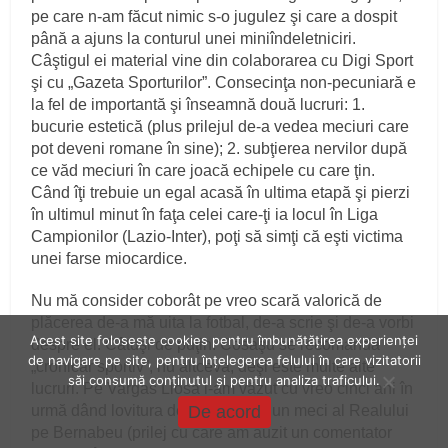
pe care n-am făcut nimic s-o jugulez şi care a dospit
până a ajuns la conturul unei miniîndeletniciri.
Câştigul ei material vine din colaborarea cu Digi Sport
şi cu „Gazeta Sporturilor”. Consecinţa non-pecuniară e
la fel de importantă şi înseamnă două lucruri: 1.
bucurie estetică (plus prilejul de-a vedea meciuri care
pot deveni romane în sine); 2. subţierea nervilor după
ce văd meciuri în care joacă echipele cu care ţin.
Când îţi trebuie un egal acasă în ultima etapă şi pierzi
în ultimul minut în faţa celei care-ţi ia locul în Liga
Campionilor (Lazio-Inter), poţi să simţi că eşti victima
unei farse miocardice.
Nu mă consider coborât pe vreo scară valorică de
plăcerea de-a mă uita la fotbal, de-a scrie şi de-a vorbi
Acest site folosește cookies pentru îmbunătățirea experienței
despre el. Câtuşi de puţin. Cosaşu se recomandă
de navigare pe site, pentru înțelegerea felului în care vizitatorii
„cronicar sportiv”, nu altceva, deşi este multe alte
săi consumă conținutul și pentru analiza traficului.
lucruri. Pe Vargas Llosa l-am văzut cu vreo cinci ani în
urmă dând lovitura de începere la un meci al Realului
De acord
pe Bernabeu (prilej cu care am auzit un comentator