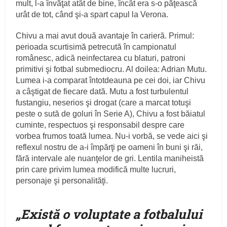
mult, l-a învăţat atât de bine, încât era s-o păţească
urât de tot, când şi-a spart capul la Verona.
Chivu a mai avut două avantaje în carieră. Primul:
perioada scurtisimă petrecută în campionatul
românesc, adică neinfectarea cu blaturi, patroni
primitivi şi fotbal submediocru. Al doilea: Adrian Mutu.
Lumea i-a comparat întotdeauna pe cei doi, iar Chivu
a câştigat de fiecare dată. Mutu a fost turbulentul
fustangiu, neserios şi drogat (care a marcat totuşi
peste o sută de goluri în Serie A), Chivu a fost băiatul
cuminte, respectuos şi responsabil despre care
vorbea frumos toată lumea. Nu-i vorbă, se vede aici şi
reflexul nostru de a-i împărţi pe oameni în buni şi răi,
fără intervale ale nuanţelor de gri. Lentila maniheistă
prin care privim lumea modifică multe lucruri,
personaje şi personalităţi.
„
Există o voluptate a fotbalului