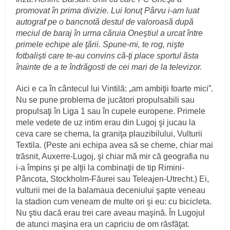
promovat în prima divizie. Lui Ionuţ Pârvu i-am luat
autograf pe o bancnotă destul de valoroasă după
meciul de baraj în urma căruia Oneştiul a urcat între
primele echipe ale ţării. Spune-mi, te rog, nişte
fotbalişti care te-au convins că-ţi place sportul ăsta
înainte de a te îndrăgosti de cei mari de la televizor.
Aici e ca în cântecul lui Vintilă: „am ambiţii foarte mici”.
Nu se pune problema de jucători propulsabili sau
propulsaţi în Liga 1 sau în cupele europene. Primele
mele vedete de uz intim erau din Lugoj şi jucau la
ceva care se chema, la graniţa plauzibilului, Vulturii
Textila. (Peste ani echipa avea să se cheme, chiar mai
trăsnit, Auxerre-Lugoj, şi chiar mă mir că geografia nu
i-a împins şi pe alţii la combinaţii de tip Rimini-
Pâncota, Stockholm-Făurei sau Teleajen-Utrecht.) Ei,
vulturii mei de la balamaua deceniului şapte veneau
la stadion cum veneam de multe ori şi eu: cu bicicleta.
Nu ştiu dacă erau trei care aveau maşină. În Lugojul
de atunci maşina era un capriciu de om răsfăţat.