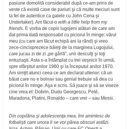
pasiune domolită considerabil după ce-am prins de
veste că există case de pariuri şi că multe meciuri sunt
la fel de autentice ca galele cu John Cena şi
Undertaker). Am făcut-o
with a little help from
my
friends
. E vorba de copiii lugojeni alături de care am
dat prima dată responsabil cu piciorul în minge: vărul
meu (cu care am făcut echipă ani la rând) şi vreo
zece-cincisprezece băieţi de la marginea Lugojului,
care jucau zi de zi „pe gârlă”, unii desculţi şi toţi
entuziaşti. Asta s-a întâmplat cu trei veşnicii în urmă,
spre sfârşitul anilor 1960 şi la începutul anilor 1970.
Am simţit atunci ceea ce am declarat ulterior: că un
băiat care nu e bolnav sau genial trebuie să dea cu
piciorul în minge. Aşa e scris. Să joace şi să se viseze
cine vrea el: Dobrin, Dudu Georgescu, Pelé,
Maradona, Platini, Ronaldo – care vrei – sau Messi.
Din copilăria şi adolescenţa mea, îmi amintesc de
fotbalişti care unora li se vor părea obscuri astăzi.
Iriza. Achim. Bârsan. Unii cu care FC Oneşti a