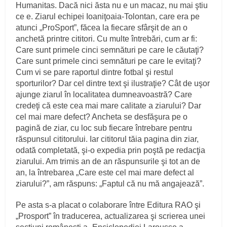
Humanitas. Dacă nici ăsta nu e un macaz, nu mai ştiu
ce e. Ziarul echipei Ioaniţoaia-Tolontan, care era pe
atunci „ProSport”, făcea la fiecare sfârşit de an o
anchetă printre cititori. Cu multe întrebări, cum ar fi:
Care sunt primele cinci semnături pe care le căutaţi?
Care sunt primele cinci semnături pe care le evitaţi?
Cum vi se pare raportul dintre fotbal şi restul
sporturilor? Dar cel dintre text şi ilustraţie? Cât de uşor
ajunge ziarul în localitatea dumneavoastră? Care
credeţi că este cea mai mare calitate a ziarului? Dar
cel mai mare defect? Ancheta se desfăşura pe o
pagină de ziar, cu loc sub fiecare întrebare pentru
răspunsul cititorului. Iar cititorul tăia pagina din ziar,
odată completată, şi-o expedia prin poştă pe redacţia
ziarului. Am trimis an de an răspunsurile şi tot an de
an, la întrebarea „Care este cel mai mare defect al
ziarului?”, am răspuns: „Faptul că nu mă angajează”.
Pe asta s-a placat o colaborare între Editura RAO şi
„Prosport” în traducerea, actualizarea şi scrierea unei