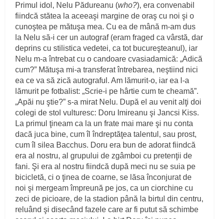
Primul idol, Nelu Pădureanu (
who?
), era convenabil
fiindcă stătea la aceeaşi margine de oraş cu noi şi o
cunoştea pe mătuşa mea. Cu ea de mână m-am dus
la Nelu să-i cer un autograf (eram fraged ca vârstă, dar
deprins cu stilistica vedetei, ca tot bucureşteanul), iar
Nelu m-a întrebat cu o candoare cvasiadamică: „Adică
cum?” Mătuşa mi-a transferat întrebarea, neştiind nici
ea ce va să zică autograful. Am lămurit-o, iar ea l-a
lămurit pe fotbalist: „Scrie-i pe hârtie cum te cheamă”.
„Apăi nu ştie?” s-a mirat Nelu. După el au venit alţi doi
colegi de stol vulturesc: Doru Imireanu şi Jancsi Kiss.
La primul ţineam ca la un frate mai mare şi nu conta
dacă juca bine, cum îl îndreptăţea talentul, sau prost,
cum îl silea Bacchus. Doru era bun de adorat fiindcă
era al nostru, al grupului de zgâmboi cu pretenţii de
fani. Şi era al nostru fiindcă după meci nu se suia pe
bicicletă, ci o ţinea de coarne, se lăsa înconjurat de
noi şi mergeam împreună pe jos, ca un ciorchine cu
zeci de picioare, de la stadion până la birtul din centru,
reluând şi disecând fazele care ar fi putut să schimbe