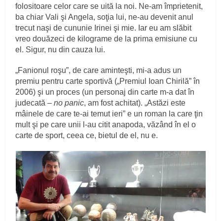
folositoare celor care se uită la noi. Ne-am împrietenit,
ba chiar Vali şi Angela, soţia lui, ne-au devenit anul
trecut naşi de cununie Irinei şi mie. Iar eu am slăbit
vreo douăzeci de kilograme de la prima emisiune cu
el. Sigur, nu din cauza lui.
„Fanionul roşu”, de care aminteşti, mi-a adus un
premiu pentru carte sportivă („Premiul Ioan Chirilă” în
2006) şi un proces (un personaj din carte m-a dat în
judecată –
no panic
, am fost achitat). „Astăzi este
mâinele de care te-ai temut ieri” e un roman la care ţin
mult şi pe care unii l-au citit anapoda, văzând în el o
carte de sport, ceea ce, bietul de el, nu e.