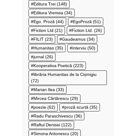
Editura Trei
(148)
Editura Vremea
(34)
Ego. Proză
(44)
EgoProză
(51)
Fiction Ltd
(21)
Fiction Ltd.
(26)
FILIT
(23)
Gaudeamus
(34)
Humanitas
(35)
interviu
(50)
jurnal
(26)
Kooperativa Poetică
(223)
librăria Humanitas de la Cișmigiu
(72)
Marian Ilea
(33)
Mircea Cărtărescu
(29)
poezie
(62)
proză scurtă
(35)
Radu Paraschivescu
(36)
Raftul Denisei
(122)
Simona Antonescu
(20)