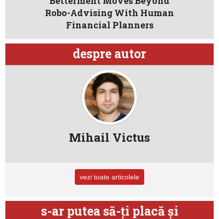
Betterment Moves Beyond
Robo-Advising With Human
Financial Planners
despre autor
Mihail Victus
vezi toate articolele
s-ar putea să-ţi placă şi