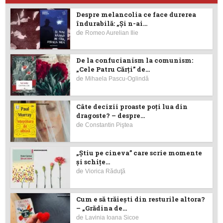
Despre melancolia ce face durerea
îndurabilă: „Și n-ai...
de
Romeo Aurelian Ilie
De la confucianism la comunism:
„Cele Patru Cărți” de...
de
Mihaela Pascu-Oglindă
Câte decizii proaste poţi lua din
dragoste? – despre...
de
Constantin Piştea
„Știu pe cineva” care scrie momente
și schițe...
de
Viorica Răduţă
Cum e să trăiești din resturile altora?
– „Grădina de...
de
Lavinia Ioana Sicoe