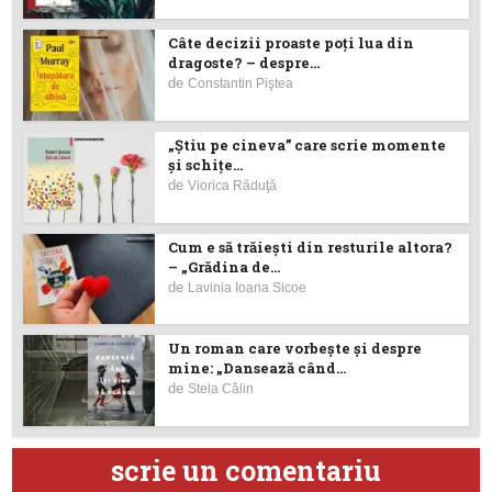
Câte decizii proaste poţi lua din
dragoste? – despre...
de
Constantin Piştea
„Știu pe cineva” care scrie momente
și schițe...
de
Viorica Răduţă
Cum e să trăiești din resturile altora?
– „Grădina de...
de
Lavinia Ioana Sicoe
Un roman care vorbește și despre
mine: „Dansează când...
de
Stela Călin
scrie un comentariu