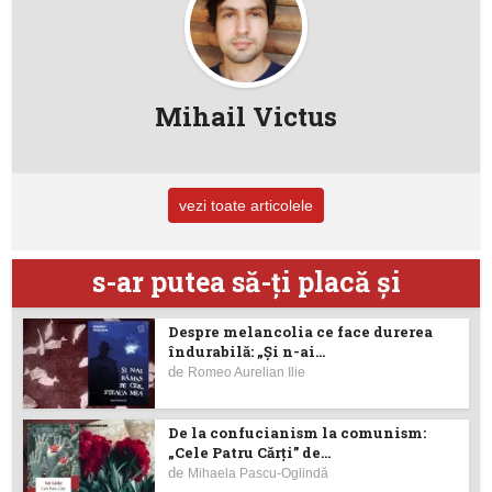
Mihail Victus
vezi toate articolele
s-ar putea să-ţi placă şi
Despre melancolia ce face durerea
îndurabilă: „Și n-ai...
de
Romeo Aurelian Ilie
De la confucianism la comunism:
„Cele Patru Cărți” de...
de
Mihaela Pascu-Oglindă