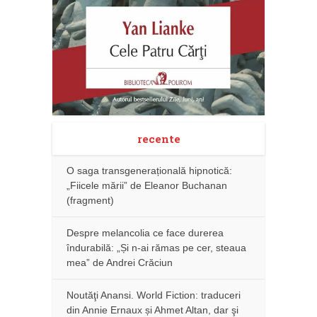
recente
O saga transgenerațională hipnotică:
„Fiicele mării” de Eleanor Buchanan
(fragment)
Despre melancolia ce face durerea
îndurabilă: „Și n-ai rămas pe cer, steaua
mea” de Andrei Crăciun
Noutăţi Anansi. World Fiction: traduceri
din Annie Ernaux și Ahmet Altan, dar şi