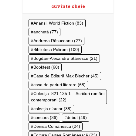
cuvinte cheie
Anansi. World Fiction
(83)
anchetă
(77)
Andreea Răsuceanu
(27)
Biblioteca Polirom
(100)
Bogdan-Alexandru Stănescu
(21)
Bookfest
(60)
Casa de Editură Max Blecher
(45)
casa de pariuri literare
(68)
Colecţia: 821.135.1 – Scriitori români
contemporani
(22)
colecţia n’autor
(38)
concurs
(36)
debut
(49)
Denisa Comănescu
(24)
Editura Cartea Românească
(23)