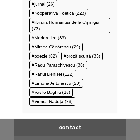
jurnal
(26)
Kooperativa Poetică
(223)
librăria Humanitas de la Cișmigiu
(72)
Marian Ilea
(33)
Mircea Cărtărescu
(29)
poezie
(62)
proză scurtă
(35)
Radu Paraschivescu
(36)
Raftul Denisei
(122)
Simona Antonescu
(20)
Vasile Baghiu
(25)
Viorica Răduţă
(28)
contact