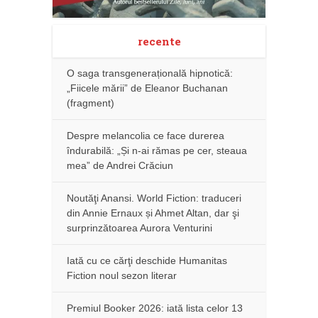
recente
O saga transgenerațională hipnotică:
„Fiicele mării” de Eleanor Buchanan
(fragment)
Despre melancolia ce face durerea
îndurabilă: „Și n-ai rămas pe cer, steaua
mea” de Andrei Crăciun
Noutăţi Anansi. World Fiction: traduceri
din Annie Ernaux și Ahmet Altan, dar şi
surprinzătoarea Aurora Venturini
Iată cu ce cărţi deschide Humanitas
Fiction noul sezon literar
Premiul Booker 2026: iată lista celor 13