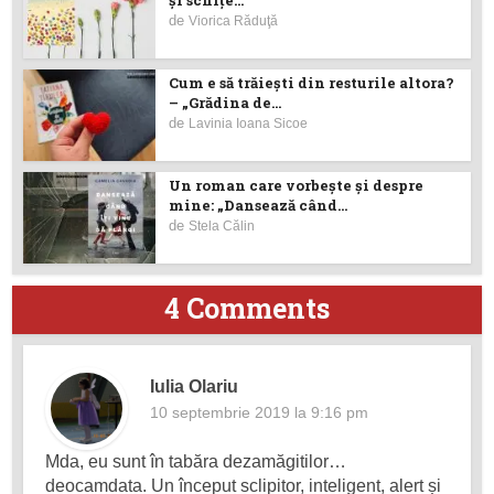
și schițe...
de
Viorica Răduţă
Cum e să trăiești din resturile altora?
– „Grădina de...
de
Lavinia Ioana Sicoe
Un roman care vorbește și despre
mine: „Dansează când...
de
Stela Călin
4 Comments
Iulia Olariu
10 septembrie 2019 la 9:16 pm
Mda, eu sunt în tabăra dezamăgitilor…
deocamdata. Un început sclipitor, inteligent, alert și