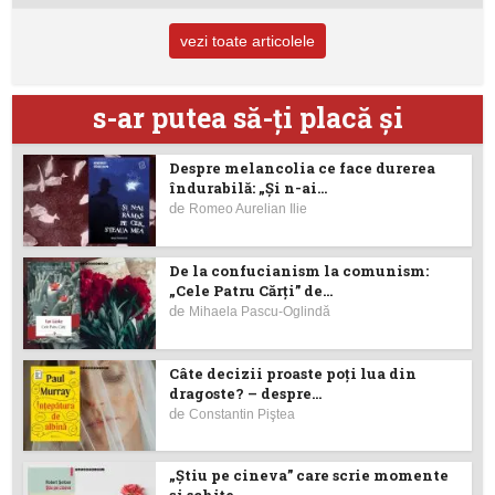
vezi toate articolele
s-ar putea să-ţi placă şi
Despre melancolia ce face durerea
îndurabilă: „Și n-ai...
de
Romeo Aurelian Ilie
De la confucianism la comunism:
„Cele Patru Cărți” de...
de
Mihaela Pascu-Oglindă
Câte decizii proaste poţi lua din
dragoste? – despre...
de
Constantin Piştea
„Știu pe cineva” care scrie momente