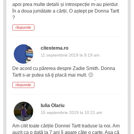
apoi prea multe detalii și introspecție m-au pierdut
în a doua jumătate a cărții. O aștept pe Donna Tartt
?
răspunde
citestema.ro
11 septembrie 2019 la 9:19 am
De acord cu părerea despre Zadie Smith. Donna
Tartt s-ar putea să-ţi placă mai mult. 🙂
răspunde
Iulia Olariu
15 septembrie 2019 la 10:21 am
Am citit toate cărțile Donnei Tartt traduse la noi. Am
auzit ca o dată la 7 ani îi apare câte o carte. Așa că