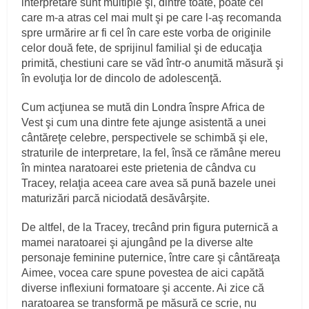
interpretare sunt multiple şi, dintre toate, poate cel
care m-a atras cel mai mult şi pe care l-aş recomanda
spre urmărire ar fi cel în care este vorba de originile
celor două fete, de sprijinul familial şi de educaţia
primită, chestiuni care se văd într-o anumită măsură şi
în evoluţia lor de dincolo de adolescenţă.
Cum acţiunea se mută din Londra înspre Africa de
Vest şi cum una dintre fete ajunge asistentă a unei
cântăreţe celebre, perspectivele se schimbă şi ele,
straturile de interpretare, la fel, însă ce rămâne mereu
în mintea naratoarei este prietenia de cândva cu
Tracey, relaţia aceea care avea să pună bazele unei
maturizări parcă niciodată desăvârşite.
De altfel, de la Tracey, trecând prin figura puternică a
mamei naratoarei şi ajungând pe la diverse alte
personaje feminine puternice, între care şi cântăreaţa
Aimee, vocea care spune povestea de aici capătă
diverse inflexiuni formatoare şi accente. Ai zice că
naratoarea se transformă pe măsură ce scrie, nu