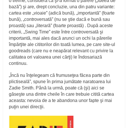
o treime, consideră că şi-a format o părere („ideea de
bază”) şi are, drept concluzie, una din patru variante:
cartea este „vioaie” (adică bună), „importantă” (foarte
bună), „controversată” (nu se ştie dacă e bună sau
proastă) sau „literară” (foarte proastă) . După aceste
criterii, „Swing Time” este între controversată şi
importantă, mai ales dacă arunci un ochi la părerile
împărţite ale cititorilor din toată lumea, pe care site-ul
goodreads (care nu e neapărat relevant cu privire la
calitatea ori valoarea unei cărţi) le îndosariază
continuu.
„Încă nu înţelegeam că frumuseţea făcea parte din
plictiseală”, spune în prima jumătate naratoarea lui
Zadie Smith. Până la urmă, poate că (şi) aici se
găseşte una dintre cheile în care trebuie citită cartea
aceasta: nevoia de a te abandona unor fapte şi mai
puţin unei direcţii.