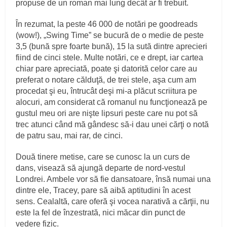
propuse de un roman mai lung decât ar fi trebuit.
În rezumat, la peste 46 000 de notări pe goodreads
(wow!), „Swing Time” se bucură de o medie de peste
3,5 (bună spre foarte bună), 15 la sută dintre aprecieri
fiind de cinci stele. Multe notări, ce e drept, iar cartea
chiar pare apreciată, poate şi datorită celor care au
preferat o notare călduţă, de trei stele, aşa cum am
procedat şi eu, întrucât deşi mi-a plăcut scriitura pe
alocuri, am considerat că romanul nu funcţionează pe
gustul meu ori are nişte lipsuri peste care nu pot să
trec atunci când mă gândesc să-i dau unei cărţi o notă
de patru sau, mai rar, de cinci.
Două tinere metise, care se cunosc la un curs de
dans, visează să ajungă departe de nord-vestul
Londrei. Ambele vor să fie dansatoare, însă numai una
dintre ele, Tracey, pare să aibă aptitudini în acest
sens. Cealaltă, care oferă şi vocea narativă a cărţii, nu
este la fel de înzestrată, nici măcar din punct de
vedere fizic.