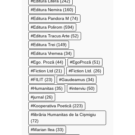
Editura Litera
(242)
Editura Nemira
(160)
Editura Pandora M
(74)
Editura Polirom
(594)
Editura Tracus Arte
(52)
Editura Trei
(149)
Editura Vremea
(34)
Ego. Proză
(44)
EgoProză
(51)
Fiction Ltd
(21)
Fiction Ltd.
(26)
FILIT
(23)
Gaudeamus
(34)
Humanitas
(35)
interviu
(50)
jurnal
(26)
Kooperativa Poetică
(223)
librăria Humanitas de la Cișmigiu
(72)
Marian Ilea
(33)