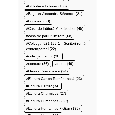
Biblioteca Polirom
(100)
Bogdan-Alexandru Stănescu
(21)
Bookfest
(60)
Casa de Editură Max Blecher
(45)
casa de pariuri literare
(68)
Colecţia: 821.135.1 – Scriitori români
contemporani
(22)
colecţia n’autor
(38)
concurs
(36)
debut
(49)
Denisa Comănescu
(24)
Editura Cartea Românească
(23)
Editura Cartier
(34)
Editura Charmides
(27)
Editura Humanitas
(230)
Editura Humanitas Fiction
(193)