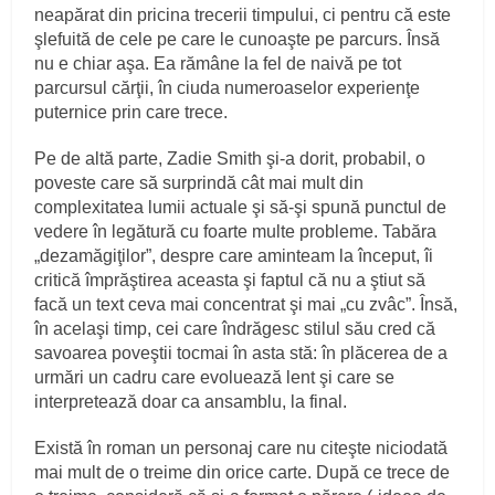
neapărat din pricina trecerii timpului, ci pentru că este
şlefuită de cele pe care le cunoaşte pe parcurs. Însă
nu e chiar aşa. Ea rămâne la fel de naivă pe tot
parcursul cărţii, în ciuda numeroaselor experienţe
puternice prin care trece.
Pe de altă parte, Zadie Smith şi-a dorit, probabil, o
poveste care să surprindă cât mai mult din
complexitatea lumii actuale şi să-şi spună punctul de
vedere în legătură cu foarte multe probleme. Tabăra
„dezamăgiţilor”, despre care aminteam la început, îi
critică împrăştirea aceasta şi faptul că nu a ştiut să
facă un text ceva mai concentrat şi mai „cu zvâc”. Însă,
în acelaşi timp, cei care îndrăgesc stilul său cred că
savoarea poveştii tocmai în asta stă: în plăcerea de a
urmări un cadru care evoluează lent şi care se
interpretează doar ca ansamblu, la final.
Există în roman un personaj care nu citeşte niciodată
mai mult de o treime din orice carte. După ce trece de