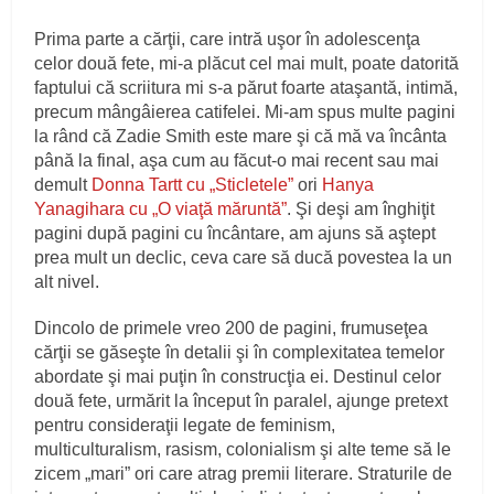
Prima parte a cărţii, care intră uşor în adolescenţa
celor două fete, mi-a plăcut cel mai mult, poate datorită
faptului că scriitura mi s-a părut foarte ataşantă, intimă,
precum mângâierea catifelei. Mi-am spus multe pagini
la rând că Zadie Smith este mare şi că mă va încânta
până la final, aşa cum au făcut-o mai recent sau mai
demult
Donna Tartt cu „Sticletele”
ori
Hanya
Yanagihara cu „O viaţă măruntă”
. Şi deşi am înghiţit
pagini după pagini cu încântare, am ajuns să aştept
prea mult un declic, ceva care să ducă povestea la un
alt nivel.
Dincolo de primele vreo 200 de pagini, frumuseţea
cărţii se găseşte în detalii şi în complexitatea temelor
abordate şi mai puţin în construcţia ei. Destinul celor
două fete, urmărit la început în paralel, ajunge pretext
pentru consideraţii legate de feminism,
multiculturalism, rasism, colonialism şi alte teme să le
zicem „mari” ori care atrag premii literare. Straturile de