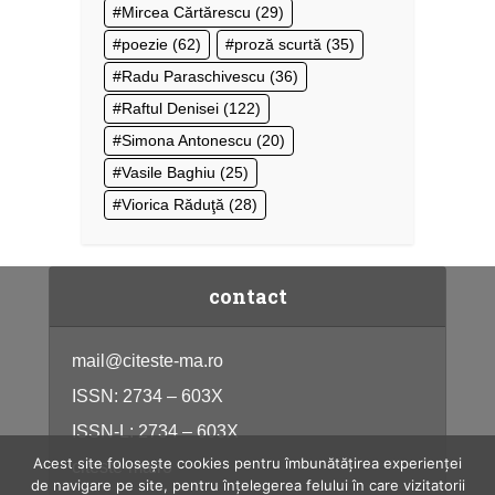
Mircea Cărtărescu
(29)
poezie
(62)
proză scurtă
(35)
Radu Paraschivescu
(36)
Raftul Denisei
(122)
Simona Antonescu
(20)
Vasile Baghiu
(25)
Viorica Răduţă
(28)
contact
mail@citeste-ma.ro
ISSN: 2734 – 603X
ISSN-L: 2734 – 603X
Acest site folosește cookies pentru îmbunătățirea experienței
citeste-ma.ro
de navigare pe site, pentru înțelegerea felului în care vizitatorii