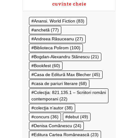
cuvinte cheie
Anansi. World Fiction
(83)
anchetă
(77)
Andreea Răsuceanu
(27)
Biblioteca Polirom
(100)
Bogdan-Alexandru Stănescu
(21)
Bookfest
(60)
Casa de Editură Max Blecher
(45)
casa de pariuri literare
(68)
Colecţia: 821.135.1 – Scriitori români
contemporani
(22)
colecţia n’autor
(38)
concurs
(36)
debut
(49)
Denisa Comănescu
(24)
Editura Cartea Românească
(23)