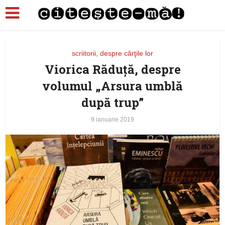
scriitorii, despre cărţile lor
Viorica Răduţă, despre
volumul „Arsura umblă
după trup”
9 ianuarie 2019