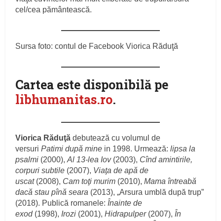
cel/cea pământească.
Sursa foto: contul de Facebook Viorica Răduţă
Cartea este disponibilă pe
libhumanitas.ro
.
Viorica Răduţă
debutează cu volumul de
versuri
Patimi după mine
in 1998. Urmează:
lipsa la
psalmi
(2000),
Al 13-lea Iov
(2003),
Cînd amintirile,
corpuri subtile
(2007),
Viaţa de apă de
uscat
(2008),
Cam toţi murim
(2010),
Mama întreabă
dacă stau pînă seara
(2013), „Arsura umblă după trup”
(2018). Publică romanele:
Înainte de
exod
(1998),
Irozi
(2001),
Hidrapulper
(2007),
În