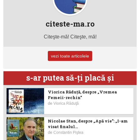
citeste-ma.ro
Citeşte-mă! Citeşte, mă!
vezi toate articolele
s-ar putea să-ţi placă şi
Viorica Răduţă, despre „Vremea
Femeii-rechin”
de
Viorica Răduţă
Nicolae Stan, despre „Apă vie”: „I-am
visat finalul...
de
Constantin Piştea