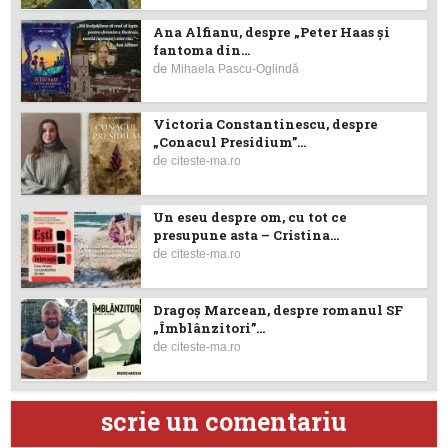
Ana Alfianu, despre „Peter Haas și
fantoma din...
de
Mihaela Pascu-Oglindă
Victoria Constantinescu, despre
„Conacul Presidium”...
de
citeste-ma.ro
Un eseu despre om, cu tot ce
presupune asta – Cristina...
de
citeste-ma.ro
Dragoş Marcean, despre romanul SF
„Îmblânzitori”...
de
citeste-ma.ro
scrie un comentariu