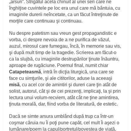
„arsuri”. Strigătul acela chinuit al unei seri care ne
înghiţise cuvintele pe loc era unul care mă bântuia, cu
imaginile durerii neîncetate, ca un făcut întreţinute de
morţile care continuau şi continuau.
Nu despre patetism sau vreun gest propagandistic e
vorba, ci despre nevoia de a ne purifica de văzul,
auzul, mirosul care fumegau, încă, în memorie sau vis,
şi după mult timp de la tragedie. Scrierea am făcut-o
ca la slujbă, cu imaginile destrupărilor ţinute înăuntru,
aproape de rugăciune. Poemul final, numit chiar
Catapeteasmă
, intră în dicţia liturgică, una care se
face cu simţurile, şi ale cititorilor, aduse la aceeaşi
misă
, cu acel cor de amintiri şi dureri care ţin atât de
solist, autorul, cât şi de cei prezenţi, implicaţi, la şi prin
lectura unui volum-recviem, atât cât ne ţine amintirea,
ţinuta morală, dar, fiind vorba de literatură, de estetic.
Dacă se simte arsura umblând după trup ca într-un
coşmar căruia nu îi poţi pune capăt, cel mult îi aşezi o
lumânare/poem la capul/portretul/povestea de viaţă,