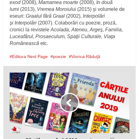
exod
(2008),
Mamamea moarte
(2008),
În două
lumi
(2013),
Vremea Moroiului
(2015) şi volumele de
eseuri:
Graalul fără Graal
(2002),
Interpolări
şi Interpolări
(2007). Colaborări cu poezie, proză,
cronici la revistele
Acolada
,
Ateneu
,
Argeş, Familia,
Luceafărul, Prosaeculum, Spaţii Culturale, Viaţa
Românească
etc.
Editura Next Page
poezie
Viorica Răduţă