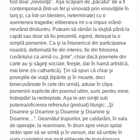
fost doar „nevoinţă”. Aşa scăpam de „păcatul” de a fi
contemporană (într-un fel şi vinovată prin vinovăţiile în
lanţ şi, ca într-un blestem, neterminate) cu o
asemenea tragedie; eliberarea mi s-a impus vrând-
nevrând dinăuntru. Puteam să rămân la slujbă până la
capăt sau doar să fiu prezentă, egoist, detaşat la o
simplă pomenire. Ca şi la întunericul din participarea
noastră, deformată fie din interes, fie din folosirea
cuvântului ca armă cu „ţinte”, chiar dacă poemele din
carte au şi săgeţi sociale, fireşte, dar în haină artistică,
mai bine zis cathartică). Ţin să spun că chiar şi
poveştile de viaţă (tipărite şi în moarte, deci
binecuvântate în cele din urmă), aduse în clipa
pomenirii explicite din poemul ultim, sunt, pentru mine,
îndreptări la nedreptate. Aşa le-am simţit sub
puterea/oficierea refrenului (preluat) liturgic: „Şi
Doamne şi Doamne şi Doamne şi Doamne şi
Doamne…”. Geamătul trupurilor, pe caldarâm, în sala
de operaţie, la reanimare, în drum spre vreun spital
străin sper să se simtă şi în versuri, dar să umble în
viaţa cuvintelor mai mult eliberate de trupul/arsura