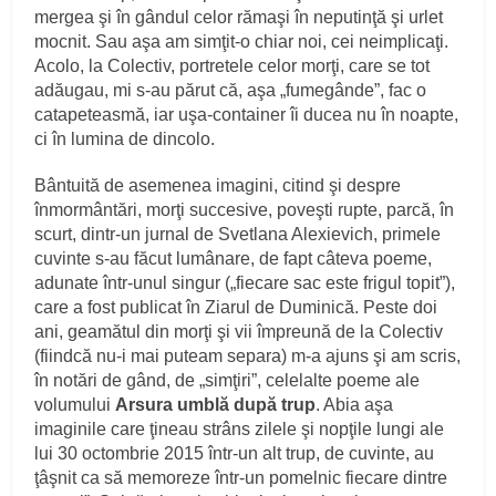
mergea şi în gândul celor rămaşi în neputinţă şi urlet
mocnit. Sau aşa am simţit-o chiar noi, cei neimplicaţi.
Acolo, la Colectiv, portretele celor morţi, care se tot
adăugau, mi s-au părut că, aşa „fumegânde”, fac o
catapeteasmă, iar uşa-container îi ducea nu în noapte,
ci în lumina de dincolo.
Bântuită de asemenea imagini, citind şi despre
înmormântări, morţi succesive, poveşti rupte, parcă, în
scurt, dintr-un jurnal de Svetlana Alexievich, primele
cuvinte s-au făcut lumânare, de fapt câteva poeme,
adunate într-unul singur („fiecare sac este frigul topit”),
care a fost publicat în Ziarul de Duminică. Peste doi
ani, geamătul din morţi şi vii împreună de la Colectiv
(fiindcă nu-i mai puteam separa) m-a ajuns şi am scris,
în notări de gând, de „simţiri”, celelalte poeme ale
volumului
Arsura umblă după trup
. Abia aşa
imaginile care ţineau strâns zilele şi nopţile lungi ale
lui 30 octombrie 2015 într-un alt trup, de cuvinte, au
ţâşnit ca să memoreze într-un pomelnic fiecare dintre