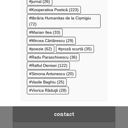
jurnal
(26)
Kooperativa Poetică
(223)
librăria Humanitas de la Cișmigiu
(72)
Marian Ilea
(33)
Mircea Cărtărescu
(29)
poezie
(62)
proză scurtă
(35)
Radu Paraschivescu
(36)
Raftul Denisei
(122)
Simona Antonescu
(20)
Vasile Baghiu
(25)
Viorica Răduţă
(28)
contact