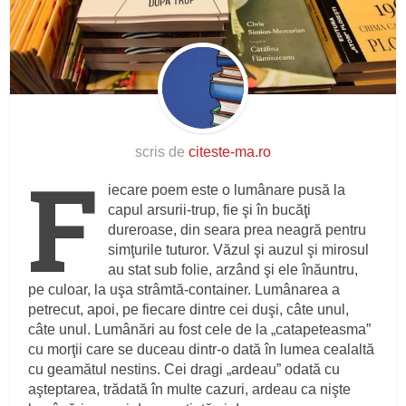
scris de
citeste-ma.ro
F
iecare poem este o lumânare pusă la
capul arsurii-trup, fie şi în bucăţi
dureroase, din seara prea neagră pentru
simţurile tuturor. Văzul şi auzul şi mirosul
au stat sub folie, arzând şi ele înăuntru,
pe culoar, la uşa strâmtă-container. Lumânarea a
petrecut, apoi, pe fiecare dintre cei duşi, câte unul,
câte unul. Lumânări au fost cele de la „catapeteasma”
cu morţii care se duceau dintr-o dată în lumea cealaltă
cu geamătul nestins. Cei dragi „ardeau” odată cu
aşteptarea, trădată în multe cazuri, ardeau ca nişte