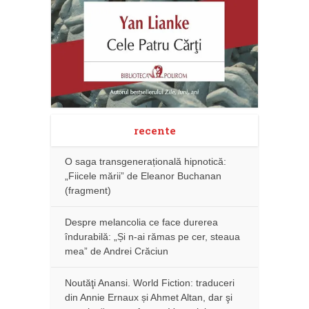
recente
O saga transgenerațională hipnotică:
„Fiicele mării” de Eleanor Buchanan
(fragment)
Despre melancolia ce face durerea
îndurabilă: „Și n-ai rămas pe cer, steaua
mea” de Andrei Crăciun
Noutăţi Anansi. World Fiction: traduceri
din Annie Ernaux și Ahmet Altan, dar şi