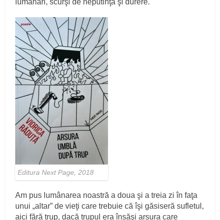
lumânări, scurşi de neputinţă şi durere.
Editura Next Page, 2018
Am pus lumânarea noastră a doua şi a treia zi în faţa
unui „altar” de vieţi care trebuie că îşi găsiseră sufletul,
aici fără trup, dacă trupul era însăşi arsura care