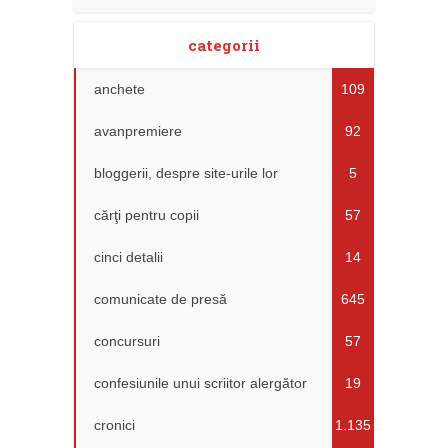
categorii
anchete
109
avanpremiere
92
bloggerii, despre site-urile lor
5
cărţi pentru copii
57
cinci detalii
14
comunicate de presă
645
concursuri
57
confesiunile unui scriitor alergător
19
cronici
1.135