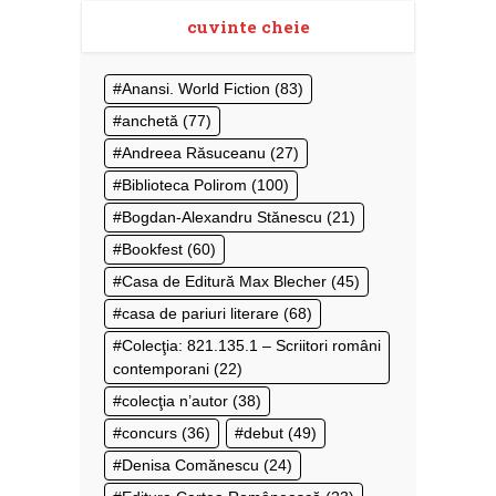
cuvinte cheie
Anansi. World Fiction
(83)
anchetă
(77)
Andreea Răsuceanu
(27)
Biblioteca Polirom
(100)
Bogdan-Alexandru Stănescu
(21)
Bookfest
(60)
Casa de Editură Max Blecher
(45)
casa de pariuri literare
(68)
Colecţia: 821.135.1 – Scriitori români
contemporani
(22)
colecţia n’autor
(38)
concurs
(36)
debut
(49)
Denisa Comănescu
(24)