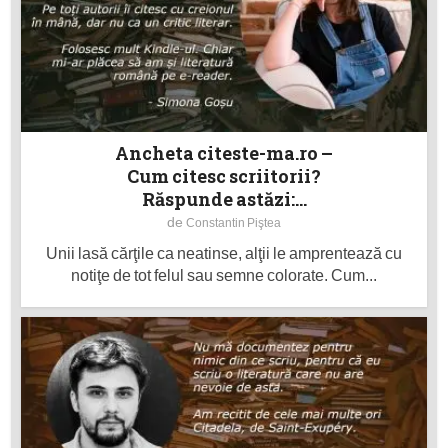
Ancheta citeste-ma.ro –
Cum citesc scriitorii?
Răspunde astăzi:...
de
Constantin Piştea
Unii lasă cărţile ca neatinse, alţii le amprentează cu
notiţe de tot felul sau semne colorate. Cum...