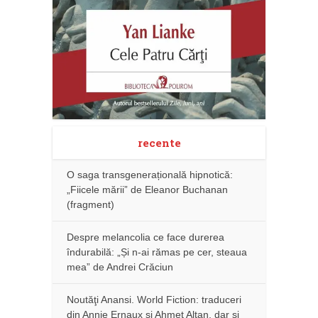
recente
O saga transgenerațională hipnotică:
„Fiicele mării” de Eleanor Buchanan
(fragment)
Despre melancolia ce face durerea
îndurabilă: „Și n-ai rămas pe cer, steaua
mea” de Andrei Crăciun
Noutăţi Anansi. World Fiction: traduceri
din Annie Ernaux și Ahmet Altan, dar şi