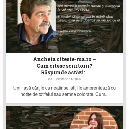
Ancheta citeste-ma.ro –
Cum citesc scriitorii?
Răspunde astăzi:...
de
Constantin Piştea
Unii lasă cărţile ca neatinse, alţii le amprentează cu
notiţe de tot felul sau semne colorate. Cum...