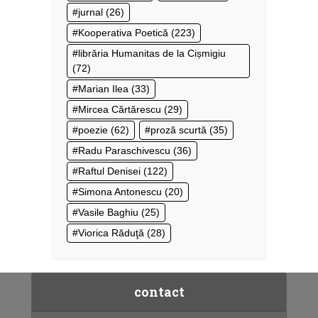
jurnal
(26)
Kooperativa Poetică
(223)
librăria Humanitas de la Cișmigiu
(72)
Marian Ilea
(33)
Mircea Cărtărescu
(29)
poezie
(62)
proză scurtă
(35)
Radu Paraschivescu
(36)
Raftul Denisei
(122)
Simona Antonescu
(20)
Vasile Baghiu
(25)
Viorica Răduţă
(28)
contact