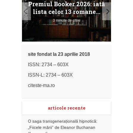
Premiul Booker 2026: iată
ile
Buc
lista celor 13 romane...
3 minute de citire
site fondat la 23 aprilie 2018
ISSN: 2734 – 603X
ISSN-L: 2734 – 603X
citeste-ma.ro
articole recente
O saga transgenerațională hipnotică:
„Fiicele mării” de Eleanor Buchanan