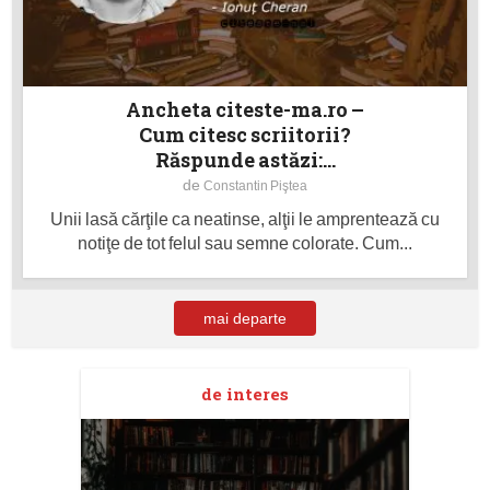
Ancheta citeste-ma.ro –
Cum citesc scriitorii?
Răspunde astăzi:...
de
Constantin Piştea
Unii lasă cărţile ca neatinse, alţii le amprentează cu
notiţe de tot felul sau semne colorate. Cum...
mai departe
de interes
taj
Ang