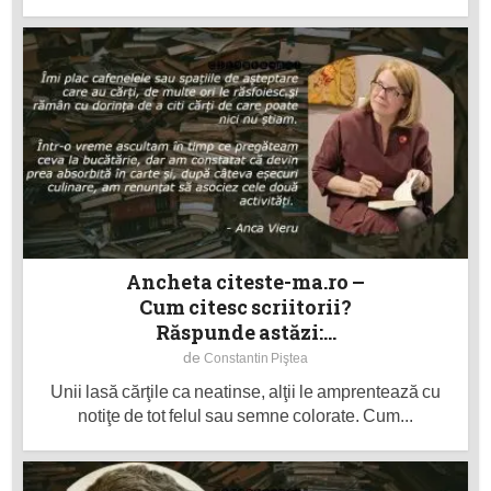
Ancheta citeste-ma.ro –
Cum citesc scriitorii?
Răspunde astăzi:...
de
Constantin Piştea
Unii lasă cărţile ca neatinse, alţii le amprentează cu
notiţe de tot felul sau semne colorate. Cum...