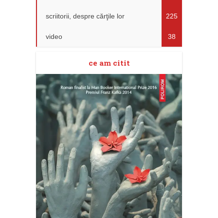
scriitorii, despre cărţile lor
225
video
38
ce am citit