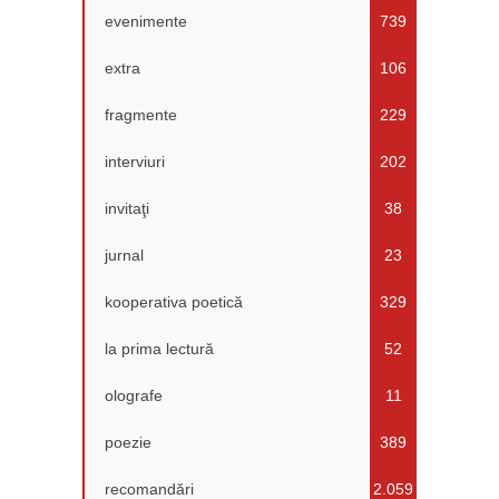
evenimente
739
extra
106
fragmente
229
interviuri
202
invitaţi
38
jurnal
23
kooperativa poetică
329
la prima lectură
52
olografe
11
poezie
389
recomandări
2.059