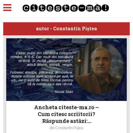
autor - Constantin Piştea
Ancheta citeste-ma.ro –
Cum citesc scriitorii?
Răspunde astăzi:...
de
Constantin Piştea