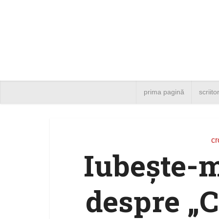
prima pagină
scriito
cr
Iubeşte-m
despre „C