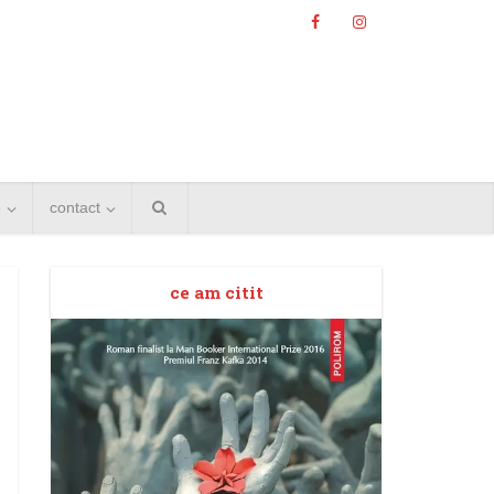
e
contact
ce am citit