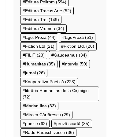
Editura Polirom
(594)
Editura Tracus Arte
(52)
Editura Trei
(149)
Editura Vremea
(34)
Ego. Proză
(44)
EgoProză
(51)
Fiction Ltd
(21)
Fiction Ltd.
(26)
FILIT
(23)
Gaudeamus
(34)
Humanitas
(35)
interviu
(50)
jurnal
(26)
Kooperativa Poetică
(223)
librăria Humanitas de la Cișmigiu
(72)
Marian Ilea
(33)
Mircea Cărtărescu
(29)
poezie
(62)
proză scurtă
(35)
Radu Paraschivescu
(36)