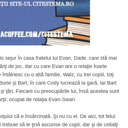
s sejur în casa fratelui lui Evan, Dade, care stă mai
cărţi de joc, dar cu care Evan are o relaţie foarte
întâlnesc cu o altă familie, Walz, cu trei copiii, toţi
 Bone şi Bart, în care Cody lucrează la gară, iar Bart
şi ţări. Fiecare cu preocupările lui, însă acestea sunt
ărţii, ocupat de relaţia Evan-Swan.
ului că e însărcinată. Şi nu cu el. De aici, tot felul
 trebuie să le ţină ascunse de copii, dar şi de ceilalţi