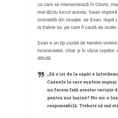
cu care se intersectează în Clovis, mai
mai târziu lucrul acesta. Swan imploră
onorabilă din situaţie, iar Evan, după c
la fratele lui, pe care îl caută de multe 
Evan e un tip ciudat de familist-violent. 
incontrolabil, chiar şi în văzul copiilor.
dificilă.
„Să o iei de la capăt e întotdea
Caznele la care suntem supuşi 
nu facem faţă acestor cerinţe d
pentru noi înşine? Nu mi-o lua 
responsabilă. Trebuie să mă stră