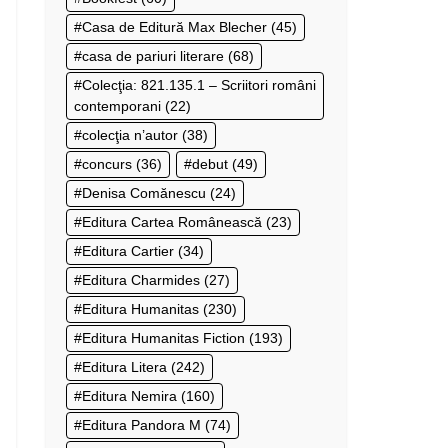
Casa de Editură Max Blecher
(45)
casa de pariuri literare
(68)
Colecţia: 821.135.1 – Scriitori români
contemporani
(22)
colecţia n’autor
(38)
concurs
(36)
debut
(49)
Denisa Comănescu
(24)
Editura Cartea Românească
(23)
Editura Cartier
(34)
Editura Charmides
(27)
Editura Humanitas
(230)
Editura Humanitas Fiction
(193)
Editura Litera
(242)
Editura Nemira
(160)
Editura Pandora M
(74)