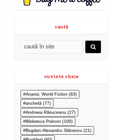
caută
cuvinte cheie
Anansi. World Fiction
(83)
anchetă
(77)
Andreea Răsuceanu
(27)
Biblioteca Polirom
(100)
Bogdan-Alexandru Stănescu
(21)
Bookfest
(60)