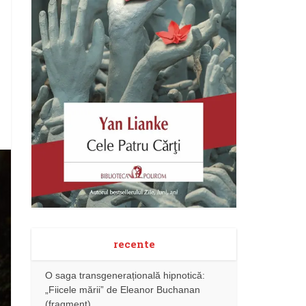
recente
O saga transgenerațională hipnotică:
„Fiicele mării” de Eleanor Buchanan
(fragment)