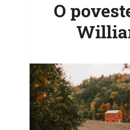
O povest
Willi