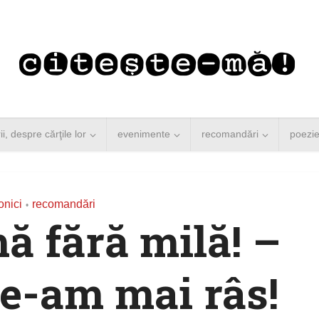
rii, despre cărţile lor
evenimente
recomandări
poezi
onici
recomandări
•
ă fără milă! –
e-am mai râs!