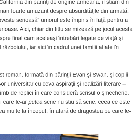
alifornia din părinţi de origine armeană, îl ştiam din
oman foarte amuzant despre absurdităţile din armată.
oveste serioasă” umorul este împins în faţă pentru a
erioase. Aici, chiar din titlu se mizează pe jocul acesta
spre final cam aceleaşi întrebări legate de viaţă şi
ăzboiului, iar aici în cadrul unei familii aflate în
 roman, formată din părinţii Evan şi Swan, şi copiii
 universitar cu ceva aspiraţii şi realizări literare –
himb de replici în care consideră scrisul o şmecherie.
ei care le-ar
putea
scrie nu ştiu să scrie, ceea ce este
a multe la început, în afară de dragostea pe care le-