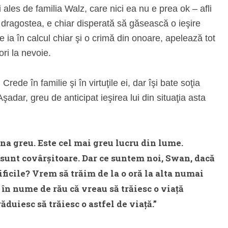
 ales de familia Walz, care nici ea nu e prea ok – afli
 dragostea, e chiar disperată să găsească o ieşire
e ia în calcul chiar şi o crimă din onoare, apelează tot
ori la nevoie.
Crede în familie şi în virtuţile ei, dar îşi bate soţia
 Aşadar, greu de anticipat ieşirea lui din situaţia asta
una greu. Este cel mai greu lucru din lume.
sunt covârşitoare. Dar ce suntem noi, Swan, dacă
ificile? Vrem să trăim de la o oră la alta numai
în nume de rău că vreau să trăiesc o viaţă
duiesc să trăiesc o astfel de viaţă.”