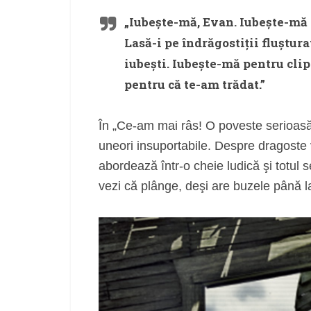
„Iubeşte-mă, Evan. Iubeşte-mă 
Lasă-i pe îndrăgostiţii fluştura
iubeşti. Iubeşte-mă pentru clip
pentru că te-am trădat.”
În „Ce-am mai râs! O poveste serioasă”
uneori insuportabile. Despre dragoste vorb
abordează într-o cheie ludică şi totul
vezi că plânge, deşi are buzele până l