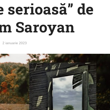
e serioasă” de
am Saroyan
2 ianuarie 2023