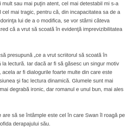
 mult sau mai puţin atent, cel mai detestabil mi s-a
l cel mai tragic, pentru că, din incapacitatea sa de a
dorinţa lui de a o modifica, se vor stârni câteva
red că a vrut să scoată în evidenţă imprevizibilitatea
 să presupună „ce a vrut scriitorul să scoată în
la lectură. Iar dacă ar fi să găsesc un singur motiv
cela ar fi dialogurile foarte multe din care este
nsiunea şi fac lectura dinamică. Glumele sunt mai
ul mai degrabă ironic, dar romanul e unul bun, mai ales
 are să se întâmple este cel în care Swan îl roagă pe
ofida derapajului său.