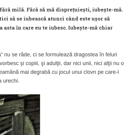
fără milă. Fără să mă dispreţuieşti, iubeşte-mă.
tici să se iubească atunci când este uşor să
a asta în care eu te iubesc. Iubeşte-mă chiar
 nu se râde, ci se formulează dragostea în feluri
esc şi copiii, şi adulţii, dar nici unii, nici alţii nu o
 seamănă mai degrabă cu jocul unui clovn pe care-l
a urechi.