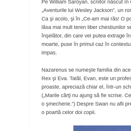
Pe William Saroyan, scriitor născut în C
„Aventurile lui Wesley Jackson”, un r
Ca şi acolo, şi în „Ce-am mai râs! O p
lăsa mai mult teren liber chestiunilor s
înşelător, din care vei putea extrage în
moarte, puse în primul caz în contextul r
impas.
Nazarenus se numeşte familia din acest
Rex şi Eva. Tatăl, Evan, este un profesor
proaste, apreciază chiar el, într-un sc
(„Marile cărţi nu ajung să fie scrise. C
o şmecherie.”) Despre Swan nu afli pre
o poartă celor doi copii.