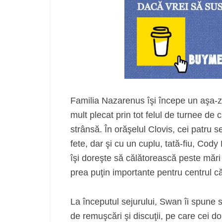
Familia Nazarenus îşi începe un aşa-zi
mult plecat prin tot felul de turnee de 
strânsă. În orăşelul Clovis, cei patru se 
fete, dar şi cu un cuplu, tată-fiu, Cody
îşi doreşte să călătorească peste mări 
prea puţin importante pentru centrul c
La începutul sejurului, Swan îi spune soţ
de remuşcări şi discuţii, pe care cei doi