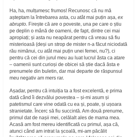
Ha, ha, mulțumesc frumos! Recunosc că nu mă
așteptam la întrebarea asta, cu atât mai puțin așa,
ex
abrupto
. Firește că are o poveste, una pe care o știu
pe deplin o mână de oameni, de fapt, dintre cei mai
apropiați; și asta nu neapărat pentru că vreau să fiu
misterioasă (deși un strop de mister n-a făcut niciodată
rău nimănui, cu atât mai puțin unei femei, nu?), ci
pentru că cei din jurul meu au luat lucrul ăsta ca atare
– oamenii sunt curioși de obicei să știe dacă ăsta e
prenumele din buletin, dar mai departe de răspunsul
meu negativ am mers rar.
Așadar, pentru că intuiția ta a fost excelentă, e prima
dată când îi dezvălui povestea – și-mi asum și
patetismul care vine odată cu ea și, poate, și ușoara
stranietate. Încerc să fiu succintă. Am două prenume,
primul dat de nașii mei, celălalt ales de mama mea.
Acasă am fost mereu identificată cu primul, așa că,
atunci când am intrat la școală, mi-am păcălit