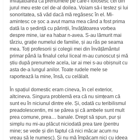
învățătoarea că prenumele pe care-l folosesc cei din
jurul meu este cel de-al doilea. Voiam să-i testez și lui
sonoritatea, să văd dacă mă regăsesc în el. Mi-
amintesc ce șoc a avut mama mea când a fost prima
dată la o ședință cu părinții, învățătoarea vorbea
despre mine, iar ea habar n-avea. S-au lămurit mai
târziu, grație numelui de familie, și au râs pe seama
mea. Toți profesorii și colegii mei din învățământul
primar până la finalul celui liceal m-au cunoscut și mă
știu după prenumele acela, iar ai mei s-au obișnuit cu
asta de-a lungul anilor. Toate rudele mele se
raportează la mine, însă, cu celălalt.
În spațiul domestic eram cineva, în cel exterior,
altcineva. Singura problemă era că nu simțeam că
sunt eu în niciunul dintre ele. Și, odată cu teribilismul
preadolescentin, mi se părea și că ambele sunt mult
prea comune, prea… banale. Drept să spun, pur și
simplu nu mi-au plăcut niciodată prea tare (pentru
mine; se vede și din faptul că nici măcar acum nu
vreau să le numesc). Și nu mă împăcam nici cu ideea