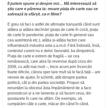
îl putem spune și despre noi… Mă interesează să
știu care e părerea ta: moare piața de carte sau se
salvează la sfârșit, ca-n filme?
E greu să faci o astfel de afirmație tranșantă când sunt
atâtea și atâtea declinări (piața de carte în criză, piața
de carte în pandemie, piața de carte în general sau
cea autohtonă etc.), atâția și-atâția factori care
influențează industria asta ș.a.m.d. Fără îndoială, însă,
contextul curent nu e deloc favorabil, ba dimpotrivă.
Piața de carte e extrem de fragilă – iar cea
românească, care abia își revenise după criza din
2008, cu atât mai mult –, trece acum prin încercări
foarte dificile, cărora sper tare mult să le facă față – are
nevoie de ajutor, în schimb, atât dinspre partea
politică, cât și din partea societății. Propun să
renunțăm la obiceiul ăsta împământenit de a face
pronosticuri și a ne lamenta și să facem ceva, din
ipostazele în care ne aflăm. De exemplu, să
cumpărăm câte o carte, măcar din când în când.