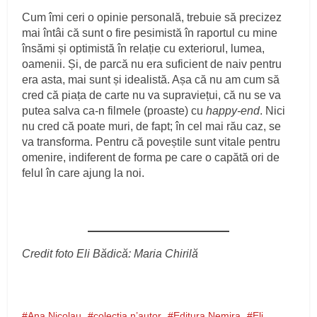
Cum îmi ceri o opinie personală, trebuie să precizez
mai întâi că sunt o fire pesimistă în raportul cu mine
însămi și optimistă în relație cu exteriorul, lumea,
oamenii. Și, de parcă nu era suficient de naiv pentru
era asta, mai sunt și idealistă. Așa că nu am cum să
cred că piața de carte nu va supraviețui, că nu se va
putea salva ca-n filmele (proaste) cu
happy-end
. Nici
nu cred că poate muri, de fapt; în cel mai rău caz, se
va transforma. Pentru că poveștile sunt vitale pentru
omenire, indiferent de forma pe care o capătă ori de
felul în care ajung la noi.
Credit foto Eli Bădică: Maria Chirilă
Ana Nicolau
colecţia n’autor
Editura Nemira
Eli