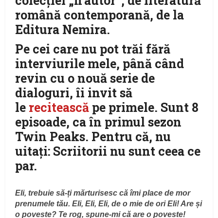
colecției „nʼautor”, de literatură
română contemporană, de la
Editura Nemira.
Pe cei care nu pot trăi fără
interviurile mele, până când
revin cu o nouă serie de
dialoguri, îi invit să
le
recitească
pe primele. Sunt 8
episoade, ca în primul sezon
Twin Peaks. Pentru că, nu
uitați: Scriitorii nu sunt ceea ce
par.
Eli, trebuie să-ți mărturisesc că îmi place de mor
prenumele tău. Eli, Eli, Eli, de o mie de ori Eli! Are și
o poveste? Te rog, spune-mi că are o poveste!