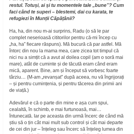
restul. Totuși, ai și tu momentele tale „bune”? Cum
faci când te superi – blestemi, dai cu karata, te
refugiezi în Munții Căpățânii?
Ha, ha, din nou m-ai surprins, Radu (o să le par
complet neserioasă cititorilor pentru că-mi încep cu
„ha, ha” fiecare răspuns). Mă bucură că par astfel. Mă
întorc din nou la mama mea, care zicea tot timpul că
nici nu a simțit că a avut al doilea copil (am o soră mai
mare), atât de cuminte și de tăcută eram când eram
mică, aparent. Bine, am și început să vorbesc foarte
târziu… (M-am „revanșat” după aceea, nu vă îngrijorați
– și pentru cumințenia, și pentru tăcerea din primii ani
de viață.)
Adevărul e că o parte din mine e așa cum spui,
cealaltă, în schimb, e mai furtunoasă, mai…
întunecată. Iar pe aceasta din urmă încerc de când mă
știu să o țin cât mai mult sub control și cât mai departe
de cei din jur – înțeleg sau încerc să înțeleg lumea din