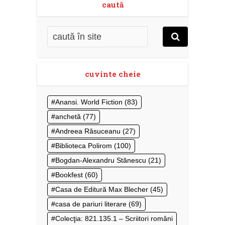
caută
cuvinte cheie
Anansi. World Fiction
(83)
anchetă
(77)
Andreea Răsuceanu
(27)
Biblioteca Polirom
(100)
Bogdan-Alexandru Stănescu
(21)
Bookfest
(60)
Casa de Editură Max Blecher
(45)
casa de pariuri literare
(69)
Colecţia: 821.135.1 – Scriitori români