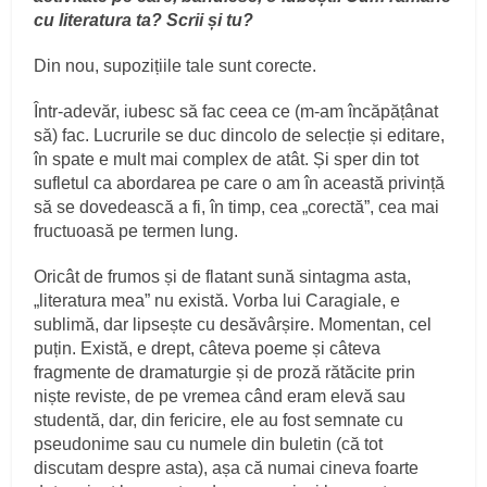
cu literatura ta? Scrii și tu?
Din nou, supozițiile tale sunt corecte.
Într-adevăr, iubesc să fac ceea ce (m-am încăpățânat
să) fac. Lucrurile se duc dincolo de selecție și editare,
în spate e mult mai complex de atât. Și sper din tot
sufletul ca abordarea pe care o am în această privință
să se dovedească a fi, în timp, cea „corectă”, cea mai
fructuoasă pe termen lung.
Oricât de frumos și de flatant sună sintagma asta,
„literatura mea” nu există. Vorba lui Caragiale, e
sublimă, dar lipsește cu desăvârșire. Momentan, cel
puțin. Există, e drept, câteva poeme și câteva
fragmente de dramaturgie și de proză rătăcite prin
niște reviste, de pe vremea când eram elevă sau
studentă, dar, din fericire, ele au fost semnate cu
pseudonime sau cu numele din buletin (că tot
discutam despre asta), așa că numai cineva foarte