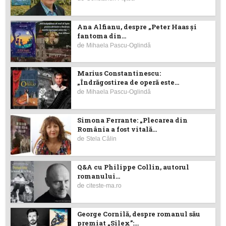
Ana Alfianu, despre „Peter Haas și
fantoma din...
de
Mihaela Pascu-Oglindă
Marius Constantinescu:
„Îndrăgostirea de operă este...
de
Mihaela Pascu-Oglindă
Simona Ferrante: „Plecarea din
România a fost vitală...
de
Stela Călin
Q&A cu Philippe Collin, autorul
romanului...
de
citeste-ma.ro
George Cornilă, despre romanul său
premiat „Silex”:...