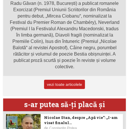
Radu Găvan (n. 1978, București) a publicat romanele
Exorcizat (Premiul Uniunii Scriitorilor din România
pentru debut, „Mircea Ciobanu“, nominalizat la
Festival du Premier Roman de Chambéry), Neverland
(Premiul I la Festivalul Alexandru Macedonski, tradus
în limba germană), Diavoli fragili (nominalizat la
Premiile Colin), Isus din întuneric (Premiul „Nicolae
Balotă“ al revistei Apostrof), Câine negru, porumbel
rătăcitor și volumul de poezie Bestia obișnuinței. A
publicat proză scurtă și poezie în reviste și volume
colective.
vezi toate articolele
s-ar putea să-ţi placă şi
Nicolae Stan, despre „Apă vie”: „I-am
visat finalul...
de
Constantin Piştea