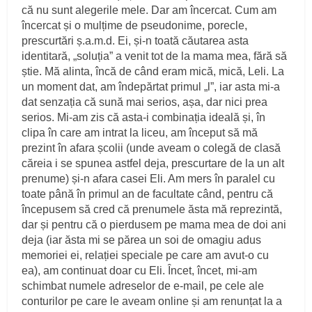
că nu sunt alegerile mele. Dar am încercat. Cum am
încercat și o mulțime de pseudonime, porecle,
prescurtări ș.a.m.d. Ei, și-n toată căutarea asta
identitară, „soluția” a venit tot de la mama mea, fără să
știe. Mă alinta, încă de când eram mică, mică, Leli. La
un moment dat, am îndepărtat primul „l”, iar asta mi-a
dat senzația că sună mai serios, așa, dar nici prea
serios. Mi-am zis că asta-i combinația ideală și, în
clipa în care am intrat la liceu, am început să mă
prezint în afara școlii (unde aveam o colegă de clasă
căreia i se spunea astfel deja, prescurtare de la un alt
prenume) și-n afara casei Eli. Am mers în paralel cu
toate până în primul an de facultate când, pentru că
începusem să cred că prenumele ăsta mă reprezintă,
dar și pentru că o pierdusem pe mama mea de doi ani
deja (iar ăsta mi se părea un soi de omagiu adus
memoriei ei, relației speciale pe care am avut-o cu
ea), am continuat doar cu Eli. Încet, încet, mi-am
schimbat numele adreselor de e-mail, pe cele ale
conturilor pe care le aveam online și am renunțat la a