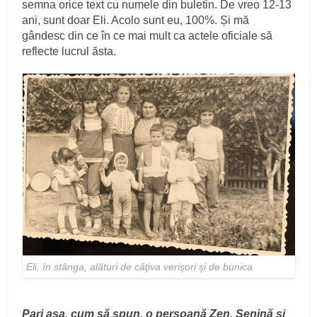
semna orice text cu numele din buletin. De vreo 12-13
ani, sunt doar Eli. Acolo sunt eu, 100%. Și mă
gândesc din ce în ce mai mult ca actele oficiale să
reflecte lucrul ăsta.
Eli, în stânga, alături de câţiva verişori şi de bunica
Pari așa, cum să spun, o persoană Zen. Senină și