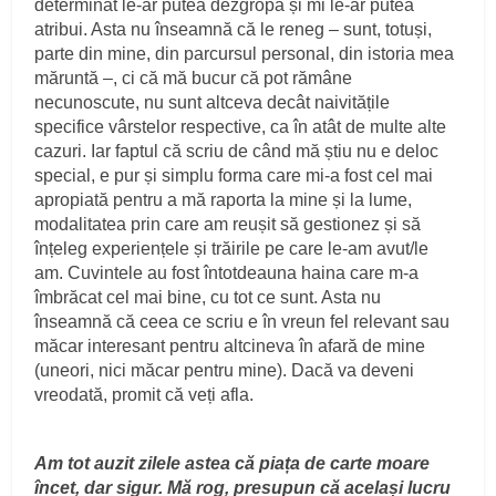
determinat le-ar putea dezgropa și mi le-ar putea
atribui. Asta nu înseamnă că le reneg – sunt, totuși,
parte din mine, din parcursul personal, din istoria mea
măruntă –, ci că mă bucur că pot rămâne
necunoscute, nu sunt altceva decât naivitățile
specifice vârstelor respective, ca în atât de multe alte
cazuri. Iar faptul că scriu de când mă știu nu e deloc
special, e pur și simplu forma care mi-a fost cel mai
apropiată pentru a mă raporta la mine și la lume,
modalitatea prin care am reușit să gestionez și să
înțeleg experiențele și trăirile pe care le-am avut/le
am. Cuvintele au fost întotdeauna haina care m-a
îmbrăcat cel mai bine, cu tot ce sunt. Asta nu
înseamnă că ceea ce scriu e în vreun fel relevant sau
măcar interesant pentru altcineva în afară de mine
(uneori, nici măcar pentru mine). Dacă va deveni
vreodată, promit că veți afla.
Am tot auzit zilele astea că piața de carte moare
încet, dar sigur. Mă rog, presupun că același lucru