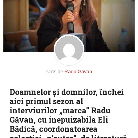
scris de
Radu Găvan
Doamnelor și domnilor, închei
aici primul sezon al
interviurilor „marca” Radu
Găvan, cu inepuizabila Eli
Bădică, coordonatoarea