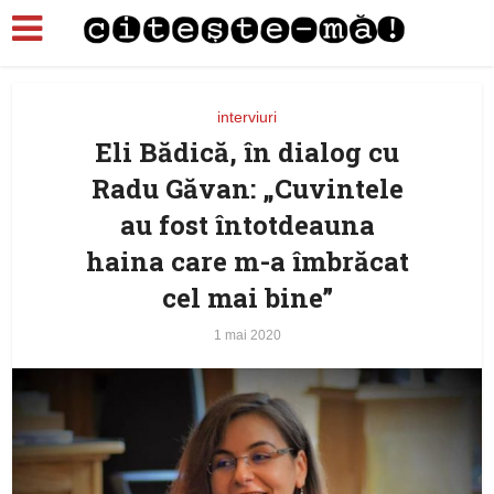
interviuri
Eli Bădică, în dialog cu
Radu Găvan: „Cuvintele
au fost întotdeauna
haina care m-a îmbrăcat
cel mai bine”
1 mai 2020