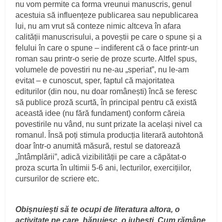
nu vom permite ca forma vreunui manuscris, genul
acestuia să influențeze publicarea sau nepublicarea
lui, nu am vrut să conteze nimic altceva în afara
calității manuscrisului, a poveștii pe care o spune și a
felului în care o spune – indiferent că o face printr-un
roman sau printr-o serie de proze scurte. Altfel spus,
volumele de povestiri nu ne-au „speriat”, nu le-am
evitat – e cunoscut, sper, faptul că majoritatea
editurilor (din nou, nu doar românești) încă se feresc
să publice proză scurtă, în principal pentru că există
această idee (nu fără fundament) conform căreia
povestirile nu vând, nu sunt prizate la același nivel ca
romanul. Însă poți stimula producția literară autohtonă
doar într-o anumită măsură, restul se datorează
„întâmplării”, adică vizibilității pe care a căpătat-o
proza scurta în ultimii 5-6 ani, lecturilor, exercițiilor,
cursurilor de scriere etc.
Obișnuiești să te ocupi de literatura altora, o
activitate pe care, bănuiesc, o iubești. Cum rămâne