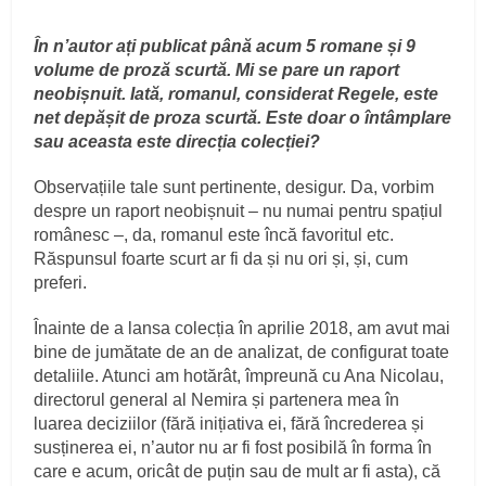
În n
ʼ
autor ați publicat până acum 5 romane și 9
volume de proză scurtă. Mi se pare un raport
neobișnuit. Iată, romanul, considerat Regele, este
net depășit de proza scurtă. Este doar o întâmplare
sau aceasta este direcția colecției?
Observațiile tale sunt pertinente, desigur. Da, vorbim
despre un raport neobișnuit – nu numai pentru spațiul
românesc –, da, romanul este încă favoritul etc.
Răspunsul foarte scurt ar fi da și nu ori și, și, cum
preferi.
Înainte de a lansa colecția în aprilie 2018, am avut mai
bine de jumătate de an de analizat, de configurat toate
detaliile. Atunci am hotărât, împreună cu Ana Nicolau,
directorul general al Nemira și partenera mea în
luarea deciziilor (fără inițiativa ei, fără încrederea și
susținerea ei, n’autor nu ar fi fost posibilă în forma în
care e acum, oricât de puțin sau de mult ar fi asta), că