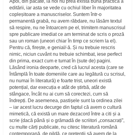
Apoi, din păcate, la noi nu prea există buna practică a
editării, iar asta se vede cu ochiul liber în majoritatea
copleșitoare a manuscriselor. Suntem într-o
permanentă grabă, nu avem răbdare, nu lăsăm textul
să respire, nu ne întoarcem pe el, trimitem manuscrisul
spre publicare imediat ce am terminat de scris o proză
sau un roman (uneori chiar în timp ce scriem la el).
Pentru că, firește, e genial/-ă. Și nu trebuie rescris
nimic, niciun cuvânt nu trebuie schimbat, iese perfect
din prima, exact cum e turnat în (sute de) pagini.
Lăsând ironia deoparte, cred că lucrul acesta (care se
întâmplă în toate domeniile care au legătură cu scrisul,
nu numai în literatură) e foarte trist, uneori există
potențial, dar execuția e atât de știrbă, atât de
stângace, încât nu ai cum să corectezi, cum să
îndrepți. De asemenea, pastișele sunt la ordinea zilei
– iar acest lucru decurge din faptul că avem o cultură
mimetică, că există un mare dezacord între a citi și a
scrie (dacă până și o grămadă de scriitori „consacrați”,
cu multe cărți publicate, nu citesc literatură română
contemporană, de pildă, ce pretenții să avem de la