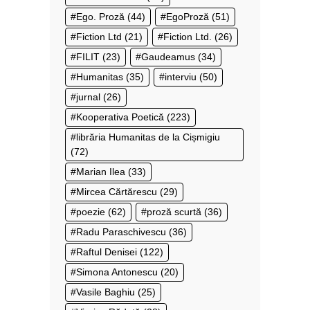
Ego. Proză
(44)
EgoProză
(51)
Fiction Ltd
(21)
Fiction Ltd.
(26)
FILIT
(23)
Gaudeamus
(34)
Humanitas
(35)
interviu
(50)
jurnal
(26)
Kooperativa Poetică
(223)
librăria Humanitas de la Cișmigiu
(72)
Marian Ilea
(33)
Mircea Cărtărescu
(29)
poezie
(62)
proză scurtă
(36)
Radu Paraschivescu
(36)
Raftul Denisei
(122)
Simona Antonescu
(20)
Vasile Baghiu
(25)