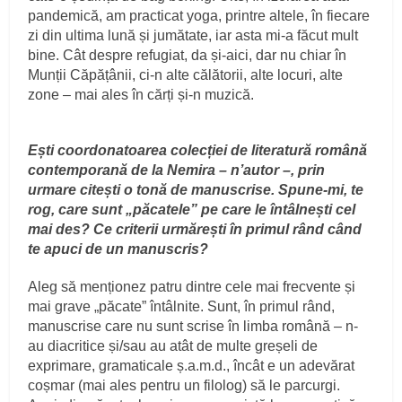
pandemică, am practicat yoga, printre altele, în fiecare
zi din ultima lună și jumătate, iar asta mi-a făcut mult
bine. Cât despre refugiat, da și-aici, dar nu chiar în
Munții Căpățânii, ci-n alte călătorii, alte locuri, alte
zone – mai ales în cărți și-n muzică.
Ești coordonatoarea colecției de literatură română
contemporană de la Nemira – nʼautor –, prin
urmare citești o tonă de manuscrise. Spune-mi, te
rog, care sunt „păcatele” pe care le întâlnești cel
mai des? Ce criterii urmărești în primul rând când
te apuci de un manuscris?
Aleg să menționez patru dintre cele mai frecvente și
mai grave „păcate” întâlnite. Sunt, în primul rând,
manuscrise care nu sunt scrise în limba română – n-
au diacritice și/sau au atât de multe greșeli de
exprimare, gramaticale ș.a.m.d., încât e un adevărat
coșmar (mai ales pentru un filolog) să le parcurgi.