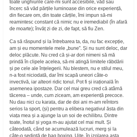
toate unghiurile care-mi sunt accesibile, văd sau
încerc să văd părțile luminoase din orice experiență,
din fiecare om, din toate cărțile, îmi impun să-mi
reamintesc constant că nimic nu e iremediabil (în afară
de moarte); învăț zi de zi, de fapt, să fiu Zen.
Ca să răspund și la întrebarea ta, da, nu fac excepție,
am și eu momentele mele „bune”. Și nu sunt deloc, dar
deloc plăcute. Nu cred că și-ar dori nimeni să mă
prindă în clipele acelea, să-mi atingă limitele răbdării
și pe cele ale înțelegerii. Nu blestem, nu e stilul meu,
n-a fost niciodată, dar îmi scapă uneori câte-o
invectivă, iar alteori ridic tonul. Pot fi și irațională în
asemenea ipostaze. Dar cel mai greu cred că atârnă
tăcerea – unde, cum ziceam, am experiență precoce.
Nu dau nici cu karata, dar de doi ani m-am reîntors
serios la sport, (și) pentru a elibera negativul ăsta din
viața mea și a ajunge la un soi de echilibru. Dintre
toate, înotul și yoga m-au ajutat cel mai mult. Și
câteodată, când se acumulează lucruri, merg și la
câte-o ședință de bag boxing. Uite, în izolarea asta