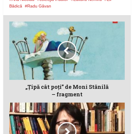
Bădică
Radu Găvan
„Țipă cât poți” de Moni Stănilă
– fragment