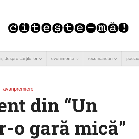
rii, despre cărţile lor
evenimente
recomandări
poezi
avanpremiere
nt din “Un
r-o gară mică”