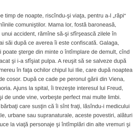
e timp de noapte, riscîndu-şi viaţa, pentru a-l „răpi“
îinile comuniştilor. Mama lor, fostă baroneasă,
 unui accident, rămîne să-şi sfîrşească zilele în
 ai săi după ce averea îi este confiscată. Galaga,
şi poate şterge din minte o întîmplare de demult, cînd
acat şi i-a sfîşiat pulpa. A reuşit să se salveze după
 mereu în faţa ochilor chipul lui Ilie, care după noaptea
de cosor. După ce cade pe peronul gării din Viena,
ia. Ajuns la spital, îi trezeşte interesul lui Freud,
şi de unde vine, vorbeşte perfect mai multe limbi.
rbaţi care susţin că îi sînt fraţi, lăsîndu-i medicului
le, urbane sau supranaturale, aceste povestiri, alături
e la viaţă personaje şi întîmplări din alte vremuri şi