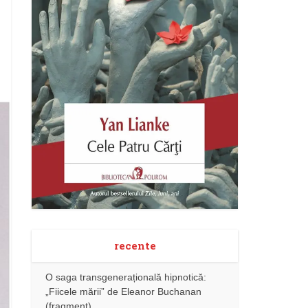
recente
O saga transgenerațională hipnotică:
„Fiicele mării” de Eleanor Buchanan
(fragment)