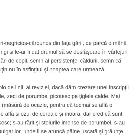
gri‑negricios‑cărbunos din faţa gării, de parcă o mână
ngi şi le‑ar fi dat drumul să se desfăşoare în vârtejuri
flări de copil, semn al persistenţei căldurii, semn că
ţin nu în asfinţitul şi noaptea care urmează.
lo de linii, al reviziei, dacă dăm crezare unei inscripţii
ele, zeci de porumbei picotesc pe ţiglele calde. Mai
fă (măsură de ocazie, pentru că tocmai se află o
se află silozul de cereale şi moara, dar cred că sunt
esc; s‑au rărit şi stolurile imense de porumbei, s‑au
ulgarilor, unde li se aruncă pâine uscată şi grăunţe