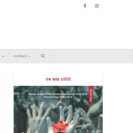
e
contact
ce am citit