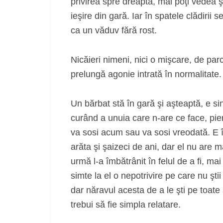
privirea spre dreapta, mai poţi vedea şi 
ieşire din gară. Iar în spatele clădirii
ca un văduv fără rost.
Nicăieri nimeni, nici o mişcare, de par
prelungă agonie intrată în normalitate.
Un bărbat stă în gară şi aşteaptă, e si
curând a unuia care n‑are ce face, pi
va sosi acum sau va sosi vreodată. E î
arăta şi şaizeci de ani, dar el nu are m
urmă l‑a îmbătrânit în felul de a fi, m
simte la el o nepotrivire pe care nu ştii
dar năravul acesta de a le şti pe toat
trebui să fie simpla relatare.