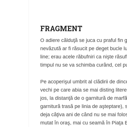
FRAGMENT
O adiere călduţă se juca cu praful fin 
nevăzută ar fi răsucit pe deget bucle lu
line; erau acele răbufniri ca nişte răsu
timpul nu se va schimba curând, cel pu
Pe acoperişul umbrit al clădirii de dinco
vechi pe care abia se mai disting liter
jos, la distanţă de o garnitură de mar
garnitură trasă pe linia de aşteptare), 
deja câţiva ani de când nu se mai folos
mutat în oraş, mai cu seamă în Piaţa B