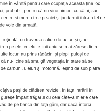
amne în vârstă pentru care ocupaţia aceasta ţine loc
ci, probabil, pentru că nu vine nimeni cu câini, sunt
 centru şi mereu trec pe‑aici şi jandarmii într‑un fel de
de voie din armată.
ntreţinută, cu traverse solide de beton şi şine
ren pe ele, celelalte linii abia se mai zăresc dintre
multe locuri au prins rădăcini şi plopii pufoşi de
 că nu‑i cine să smulgă vegetaţia în stare să se
de cărbuni, uleiuri şi motorină, ieşind de sub piatra
ţiva paşi de clădirea reviziei, în faţa intrării în
e gureşe împart frăgarul cu cele câteva mierle care
ăd de pe banca din faţa gării, dar dacă întorci