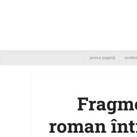
prima pagină
scriito
Fragme
roman înt