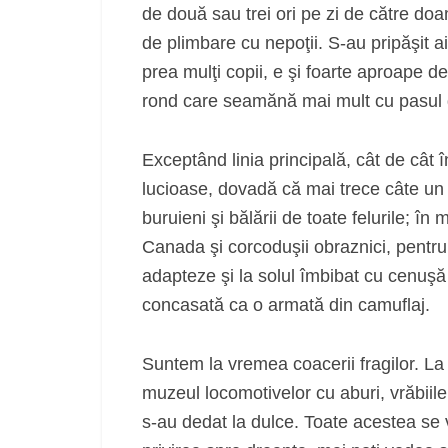
de două sau trei ori pe zi de către do
de plimbare cu nepoţii. S‑au pripăşit ai
prea mulţi copii, e şi foarte aproape de
rond care seamănă mai mult cu pasul 
Exceptând linia principală, cât de cât î
lucioase, dovadă că mai trece câte un t
buruieni şi bălării de toate felurile; în 
Canada şi corcoduşii obraznici, pentru
adapteze şi la solul îmbibat cu cenuşă 
concasată ca o armată din camuflaj.
Suntem la vremea coacerii fragilor. La câ
muzeul locomotivelor cu aburi, vrăbiil
s‑au dedat la dulce. Toate acestea se v