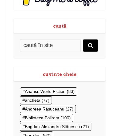
caută
cuvinte cheie
Anansi. World Fiction
(83)
anchetă
(77)
Andreea Răsuceanu
(27)
Biblioteca Polirom
(100)
Bogdan-Alexandru Stănescu
(21)
Bookfest
(60)