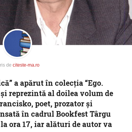
ris de
citeste-ma.ro
ă” a apărut în colecţia “Ego.
 şi reprezintă al doilea volum de
ancisko, poet, prozator şi
lansată în cadrul Bookfest Târgu
a ora 17, iar alături de autor va