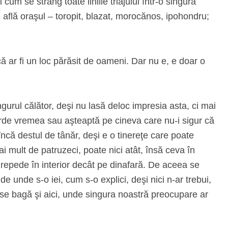
cum se strâng toate liniile triajului într‑o singură
 se află oraşul – toropit, blazat, morocănos, ipohondru;
că ar fi un loc părăsit de oameni. Dar nu e, e doar o
ngurul călător, deşi nu lasă deloc impresia asta, ci mai
erde vremea sau aşteaptă pe cineva care nu‑i sigur că
ncă destul de tânăr, deşi e o tinereţe care poate
ai mult de patruzeci, poate nici atât, însă ceva în
ai repede în interior decât pe dinafară. De aceea se
 de unde s‑o iei, cum s‑o explici, deşi nici n‑ar trebui,
e se bagă şi aici, unde singura noastră preocupare ar