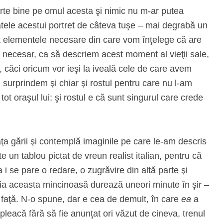
rte bine pe omul acesta şi nimic nu m‑ar putea
atele acestui portret de câteva tuşe – mai degrabă un
t elementele necesare din care vom înţelege că are
i necesar, ca să descriem acest moment al vieţii sale,
 căci oricum vor ieşi la iveală cele de care avem
l surprindem şi chiar şi rostul pentru care nu l‑am
tot oraşul lui; şi rostul e că sunt singurul care crede
ţa gării şi contemplă imaginile pe care le‑am descris
e un tablou pictat de vreun realist italian, pentru că
 i se pare o redare, o zugrăvire din altă parte şi
aţia aceasta mincinoasă durează uneori minute în şir –
în faţă. N‑o spune, dar e cea de demult, în care
ea
a
 pleacă fără să fie anunţat ori văzut de cineva, trenul