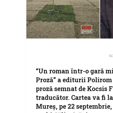
sc
“Un roman într-o gară mic
Proză” a editurii Polirom
proză semnat de Kocsis Fr
traducător. Cartea va fi 
Mureş, pe 22 septembrie, l