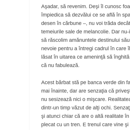
Aşadar, să revenim. Deşi îl cunosc foa
împiedica să dezvălui ce se află în sp
desen în cărbune –, nu voi trăda decâ
temeiurile sale de melancolie. Dar nu‑
să răscolim amănuntele destinului său,
nevoie pentru a întregi cadrul în care î
lăsat în uitarea ce ameninţă să înghită 
că nu fabulează.
Acest bărbat stă pe banca verde din fa
mai înainte, dar are senzaţia că priveşt
nu sesizează nici o mişcare. Realitatea
dintr‑un timp văzut de alţi ochi. Senz
şi atunci chiar că are o altă realitate 
plecat cu un tren. E trenul care vine şi