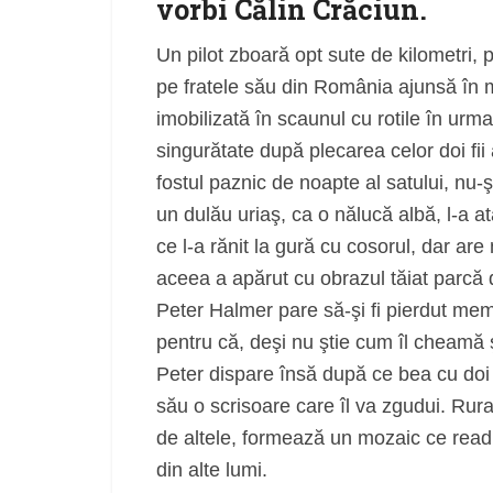
vorbi Călin Crăciun.
Un pilot zboară opt sute de kilometri, p
pe fratele său din România ajunsă în m
imobilizată în scaunul cu rotile în urma
singurătate după plecarea celor doi fii
fostul paznic de noapte al satului, nu-
un dulău uriaş, ca o nălucă albă, l-a at
ce l-a rănit la gură cu cosorul, dar are
aceea a apărut cu obrazul tăiat parcă 
Peter Halmer pare să-şi fi pierdut memor
pentru că, deşi nu ştie cum îl cheamă 
Peter dispare însă după ce bea cu doi bă
său o scrisoare care îl va zgudui. Rura
de altele, formează un mozaic ce readuc
din alte lumi.