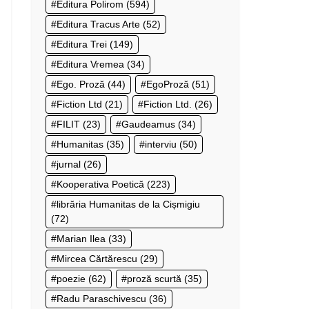
Editura Polirom
(594)
Editura Tracus Arte
(52)
Editura Trei
(149)
Editura Vremea
(34)
Ego. Proză
(44)
EgoProză
(51)
Fiction Ltd
(21)
Fiction Ltd.
(26)
FILIT
(23)
Gaudeamus
(34)
Humanitas
(35)
interviu
(50)
jurnal
(26)
Kooperativa Poetică
(223)
librăria Humanitas de la Cișmigiu
(72)
Marian Ilea
(33)
Mircea Cărtărescu
(29)
poezie
(62)
proză scurtă
(35)
Radu Paraschivescu
(36)