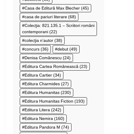
Casa de Editură Max Blecher
(45)
casa de pariuri literare
(68)
Colecţia: 821.135.1 – Scriitori români
contemporani
(22)
colecţia n’autor
(38)
concurs
(36)
debut
(49)
Denisa Comănescu
(24)
Editura Cartea Românească
(23)
Editura Cartier
(34)
Editura Charmides
(27)
Editura Humanitas
(230)
Editura Humanitas Fiction
(193)
Editura Litera
(242)
Editura Nemira
(160)
Editura Pandora M
(74)