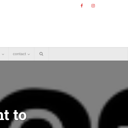
e
contact
t to