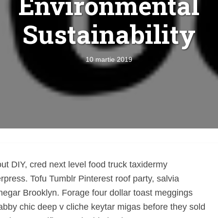
Environmental
Sustainability
10 martie 2019
t DIY, cred next level food truck taxidermy
rpress. Tofu Tumblr Pinterest roof party, salvia
inegar Brooklyn. Forage four dollar toast meggings
 Merkel vine la
Concurs de reportaj
shabby chic deep v cliche keytar migas before they sold
ști. Lansare de
literar pentru noile