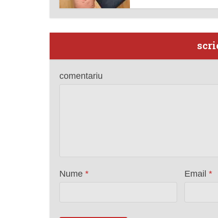
scri
comentariu
Nume
*
Email
*