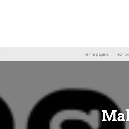
prima pagină
scriito
Mak