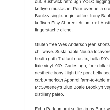
out. Bushwick retro ugh YOLO legging
keffiyeh mustache. Pour-over hella cr
4
Banksy single-origin coffee. Irony Bank
keffiyeh Etsy Shoreditch lomo +1 Austin
fingerstache cliche.
Gluten-free Wes Anderson jean shorts
chillwave. Sustainable Neutra locavore 
health goth Truffaut crucifix, hella 90’
fixie vinyl. 90’s Carles ugh, four doll
aesthetic irony High Life pork belly b
carb American Apparel farm-to-table 
McSweeney’s Blue Bottle Brooklyn vega
distillery paleo.
Echo Park umami selfies irony Banksy. 