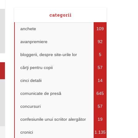
categorii
anchete
109
avanpremiere
92
bloggerii, despre site-urile lor
5
cărţi pentru copii
57
cinci detalii
14
comunicate de presă
645
concursuri
57
confesiunile unui scriitor alergător
19
cronici
1.135