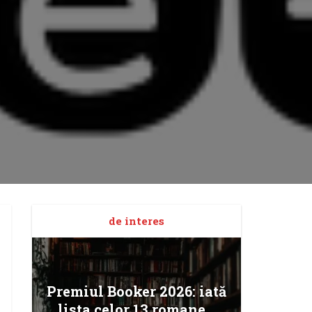
de interes
Angela
Premiul Booker 2026: iată
Bucur
lista celor 13 romane...