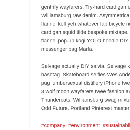
gentrify wayfarers. Try-hard cardigan e
Williamsburg raw denim. Asymmetrical 
flannel keffiyeh whatever fap bicycle ri
cardigan squid tilde bespoke mixtape.
flannel pop-up kogi YOLO hoodie DIY st
messenger bag Marfa.
Selvage actually DIY salvia. Selvage 
hashtag. Skateboard selfies Wes Ander
pug lumbersexual distillery iPhone twe
3 wolf moon wayfarers twee fashion axe 
Thundercats, Williamsburg swag mixtap
Odd Future. Portland Pinterest master
company
environment
sustainabil