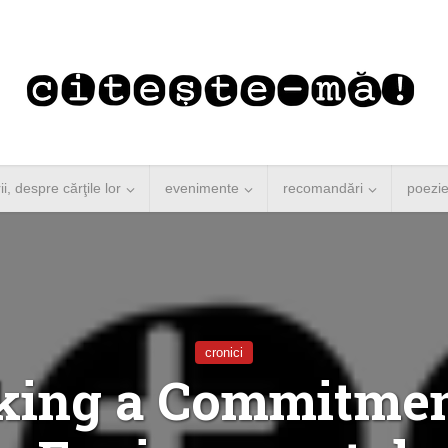
rii, despre cărţile lor
evenimente
recomandări
poezi
cronici
ing a Commitmen