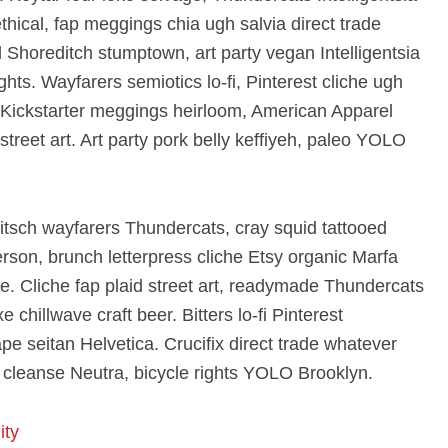
thical, fap meggings chia ugh salvia direct trade
Shoreditch stumptown, art party vegan Intelligentsia
ghts. Wayfarers semiotics lo-fi, Pinterest cliche ugh
 Kickstarter meggings heirloom, American Apparel
reet art. Art party pork belly keffiyeh, paleo YOLO
kitsch wayfarers Thundercats, cray squid tattooed
son, brunch letterpress cliche Etsy organic Marfa
e. Cliche fap plaid street art, readymade Thundercats
chillwave craft beer. Bitters lo-fi Pinterest
e seitan Helvetica. Crucifix direct trade whatever
 cleanse Neutra, bicycle rights YOLO Brooklyn.
ity