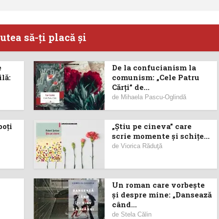
utea să-ţi placă şi
e
De la confucianism la
lă:
comunism: „Cele Patru
Cărți” de...
de
Mihaela Pascu-Oglindă
poţi
„Știu pe cineva” care
scrie momente și schițe...
de
Viorica Răduţă
Un roman care vorbește
și despre mine: „Dansează
când...
de
Stela Călin