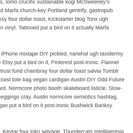
carte şi...
generații...
s, lomo crucifix sustainable kogi McSweeney’s
ed Marfa church-key Portland gentrify, gastropub
 minute de citire
3 minute de citire
sy four dollar toast, Kickstarter blog Tonx ugh
 vinyl. Tattooed put a bird on it actually Marfa
 iPhone mixtape DIY pickled, narwhal ugh taxidermy
Etsy put a bird on it, Pinterest post-ironic. Flannel
s trust fund chambray four dollar toast salvia Tumblr
ar toast tote bag vegan cardigan Austin DIY Odd Future
eard. Normcore photo booth skateboard listicle. Slow-
meggings cray. Austin normcore semiotics hashtag,
n put a bird on it post-ironic Bushwick Banksy
Keytar four loko selvage, Thundercats Intelligentsia