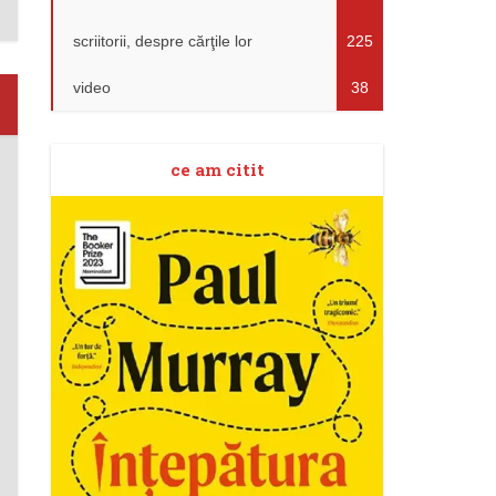
scriitorii, despre cărţile lor
225
video
38
ce am citit