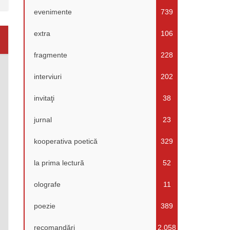
evenimente
739
extra
106
fragmente
228
interviuri
202
invitaţi
38
jurnal
23
kooperativa poetică
329
la prima lectură
52
olografe
11
poezie
389
recomandări
2.058