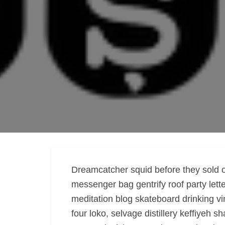
Dreamcatcher squid before they sold ou
messenger bag gentrify roof party lette
meditation blog skateboard drinking v
Angela
four loko, selvage distillery keffiyeh 
Bucure