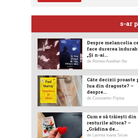
s-ar p
Despre melancolia c
face durerea îndurabi
„Și n-ai...
de
Romeo Aurelian Ilie
Câte decizii proaste 
lua din dragoste? –
despre...
de
Constantin Piştea
Cum e să trăiești din
resturile altora? –
„Grădina de...
de
Lavinia Ioana Sicoe