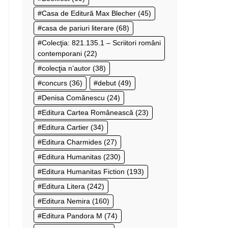
Casa de Editură Max Blecher
(45)
casa de pariuri literare
(68)
Colecţia: 821.135.1 – Scriitori români
contemporani
(22)
colecţia n’autor
(38)
concurs
(36)
debut
(49)
Denisa Comănescu
(24)
Editura Cartea Românească
(23)
Editura Cartier
(34)
Editura Charmides
(27)
Editura Humanitas
(230)
Editura Humanitas Fiction
(193)
Editura Litera
(242)
Editura Nemira
(160)
Editura Pandora M
(74)