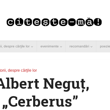
rii, despre cărţile lor
evenimente
recomandări
poezi
torii, despre cărţile lor
lbert Neguţ,
 „Cerberus”