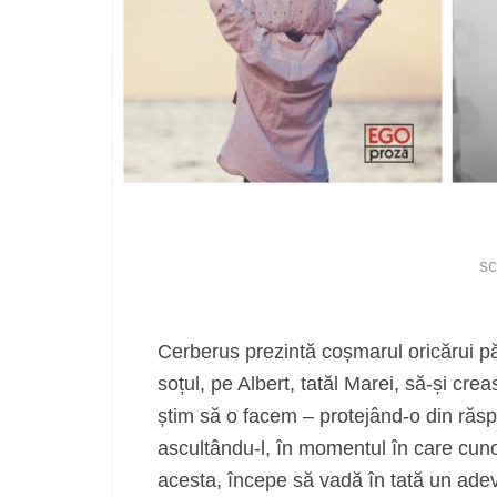
sc
Cerberus prezintă coșmarul oricărui pă
soțul, pe Albert, tatăl Marei, să-și crea
știm să o facem – protejând-o din răsput
ascultându-l, în momentul în care cuno
acesta, începe să vadă în tată un adev