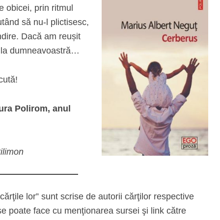
 obicei, prin ritmul
utând să nu-l plictisesc,
ndire. Dacă am reușit
 de la dumneavoastră…
cută!
tura Polirom, anul
tilimon
cărţile lor” sunt scrise de autorii cărţilor respective
se poate face cu menţionarea sursei şi link către