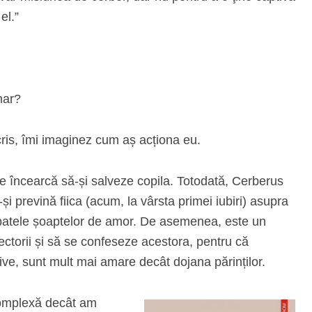
el.”
mar?
cris, îmi imaginez cum aș acționa eu.
e încearcă să-și salveze copila. Totodată, Cerberus
și prevină fiica (acum, la vârsta primei iubiri) asupra
spatele șoaptelor de amor. De asemenea, este un
ectorii și să se confeseze acestora, pentru că
ive, sunt mult mai amare decât dojana părinților.
complexă decât am