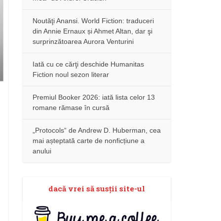
Noutăţi Anansi. World Fiction: traduceri
din Annie Ernaux și Ahmet Altan, dar şi
surprinzătoarea Aurora Venturini
Iată cu ce cărţi deschide Humanitas
Fiction noul sezon literar
Premiul Booker 2026: iată lista celor 13
romane rămase în cursă
„Protocols“ de Andrew D. Huberman, cea
mai așteptată carte de nonficțiune a
anului
dacă vrei să susţii site-ul