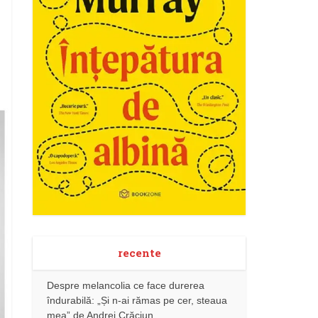
recente
Despre melancolia ce face durerea
îndurabilă: „Și n-ai rămas pe cer, steaua
mea” de Andrei Crăciun