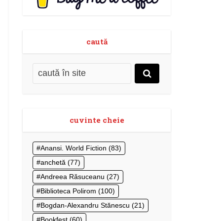
caută
cuvinte cheie
Anansi. World Fiction
(83)
anchetă
(77)
Andreea Răsuceanu
(27)
Biblioteca Polirom
(100)
Bogdan-Alexandru Stănescu
(21)
Bookfest
(60)