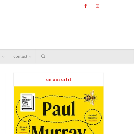
e
contact
ce am citit