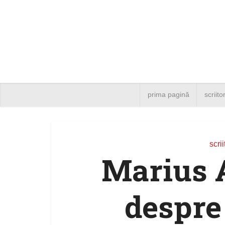
prima pagină
scriito
scrii
Marius A
despre