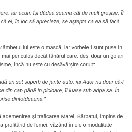
ere, iar acum îşi dădea seama cât de mult greşise. Îl
ă că el, în loc să aprecieze, se aştepta ca ea să facă
âmbetul lui este o mască, iar vorbele-i sunt puse în
i mai periculos decât tânărul care, deși doar un golan
risme, încă nu este cu desăvârșire corupt.
andă un set superb de jante auto, iar Ador nu doar că‑l
e din cap până în picioare, îl luase sub aripa sa. În
dorise dintotdeauna.”
 ademenirea și traficarea Marei. Bărbatul, împins de
ața profitând de femei, văzând în ele o modalitate