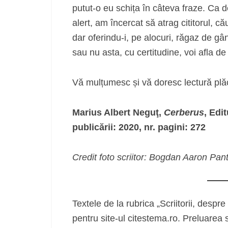
putut-o eu schița în câteva fraze. Ca de
alert, am încercat să atrag cititorul, că
dar oferindu-i, pe alocuri, răgaz de gâ
sau nu asta, cu certitudine, voi afla
Vă mulțumesc și vă doresc lectură plă
Marius Albert Neguţ,
Cerberus
, Edi
publicării: 2020, nr. pagini: 272
Credit foto scriitor: Bogdan Aaron Pan
Textele de la rubrica „Scriitorii, despre 
pentru site-ul citestema.ro. Preluarea 