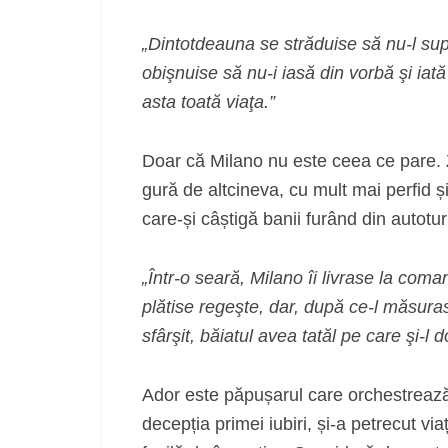
„Dintotdeauna se străduise să nu‑l sup
obişnuise să nu‑i iasă din vorbă şi iat
asta toată viaţa.”
Doar că Milano nu este ceea ce pare. Z
gură de altcineva, cu mult mai perfid ș
care-și câștigă banii furând din autotu
„Într‑o seară, Milano îi livrase la com
plătise regeşte, dar, după ce‑l măsuras
sfârşit, băiatul avea tatăl pe care şi‑l 
Ador este păpușarul care orchestrează
decepția primei iubiri, și-a petrecut vi