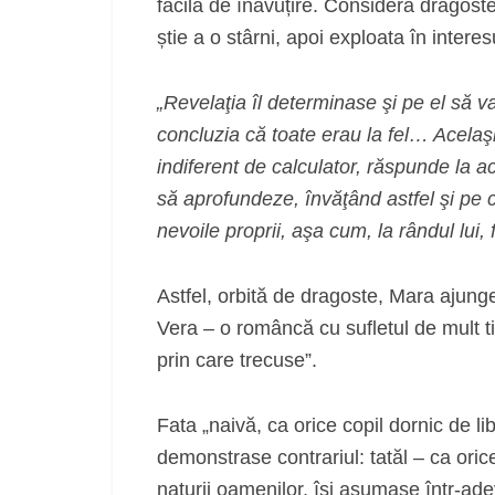
facilă de înavuțire. Consideră dragost
știe a o stârni, apoi exploata în interesu
„Revelaţia îl determinase şi pe el să 
concluzia că toate erau la fel… Acelaşi
indiferent de calculator, răspunde la a
să aprofundeze, învăţând astfel şi pe 
nevoile proprii, aşa cum, la rândul lui, 
Astfel, orbită de dragoste, Mara ajung
Vera – o româncă cu sufletul de mult t
prin care trecuse”.
Fata „naivă, ca orice copil dornic de li
demonstrase contrariul: tatăl – ca oric
naturii oamenilor, îşi asumase într‑ad