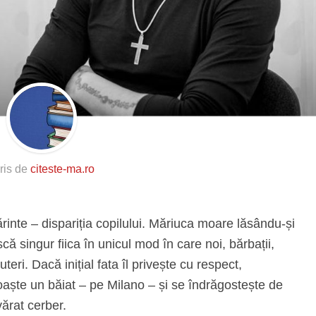
ris de
citeste-ma.ro
rinte – dispariția copilului. Măriuca moare lăsându-și
scă singur fiica în unicul mod în care noi, bărbații,
eri. Dacă inițial fata îl privește cu respect,
aște un băiat – pe Milano – și se îndrăgostește de
ărat cerber.