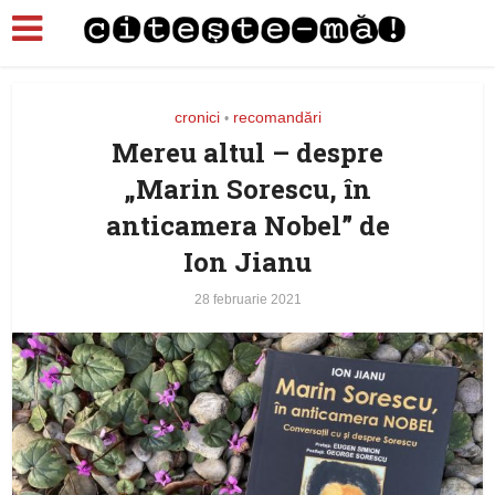
cronici
recomandări
•
Mereu altul – despre
„Marin Sorescu, în
anticamera Nobel” de
Ion Jianu
28 februarie 2021