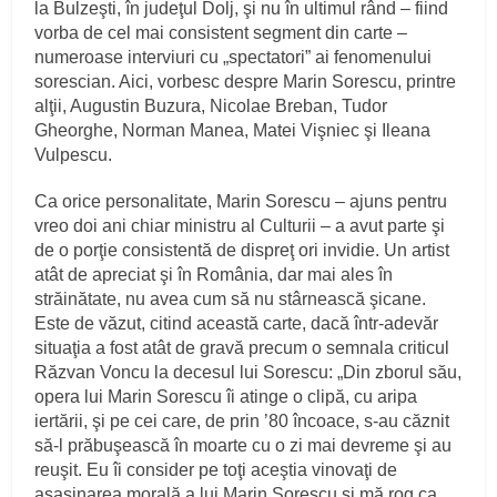
la Bulzeşti, în judeţul Dolj, şi nu în ultimul rând – fiind
vorba de cel mai consistent segment din carte –
numeroase interviuri cu „spectatori” ai fenomenului
sorescian. Aici, vorbesc despre Marin Sorescu, printre
alţii, Augustin Buzura, Nicolae Breban, Tudor
Gheorghe, Norman Manea, Matei Vişniec şi Ileana
Vulpescu.
Ca orice personalitate, Marin Sorescu – ajuns pentru
vreo doi ani chiar ministru al Culturii – a avut parte şi
de o porţie consistentă de dispreţ ori invidie. Un artist
atât de apreciat şi în România, dar mai ales în
străinătate, nu avea cum să nu stârnească şicane.
Este de văzut, citind această carte, dacă într-adevăr
situaţia a fost atât de gravă precum o semnala criticul
Răzvan Voncu la decesul lui Sorescu: „Din zborul său,
opera lui Marin Sorescu îi atinge o clipă, cu aripa
iertării, şi pe cei care, de prin ’80 încoace, s-au căznit
să-l prăbuşească în moarte cu o zi mai devreme şi au
reuşit. Eu îi consider pe toţi aceştia vinovaţi de
asasinarea morală a lui Marin Sorescu şi mă rog ca