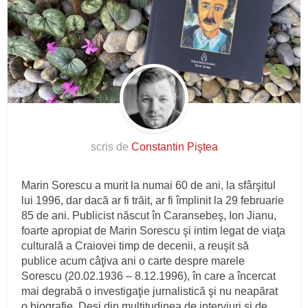
scris de
Constantin Piştea
Marin Sorescu a murit la numai 60 de ani, la sfârşitul
lui 1996, dar dacă ar fi trăit, ar fi împlinit la 29 februarie
85 de ani. Publicist născut în Caransebeş, Ion Jianu,
foarte apropiat de Marin Sorescu şi intim legat de viaţa
culturală a Craiovei timp de decenii, a reuşit să
publice acum câţiva ani o carte despre marele
Sorescu (20.02.1936 – 8.12.1996), în care a încercat
mai degrabă o investigaţie jurnalistică şi nu neapărat
o biografie. Deşi din multitudinea de interviuri şi de