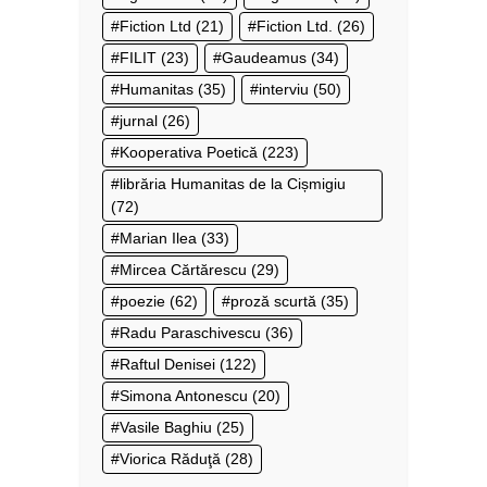
Fiction Ltd
(21)
Fiction Ltd.
(26)
FILIT
(23)
Gaudeamus
(34)
Humanitas
(35)
interviu
(50)
jurnal
(26)
Kooperativa Poetică
(223)
librăria Humanitas de la Cișmigiu
(72)
Marian Ilea
(33)
Mircea Cărtărescu
(29)
poezie
(62)
proză scurtă
(35)
Radu Paraschivescu
(36)
Raftul Denisei
(122)
Simona Antonescu
(20)
Vasile Baghiu
(25)
Viorica Răduţă
(28)