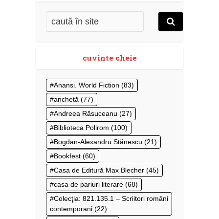
cuvinte cheie
Anansi. World Fiction
(83)
anchetă
(77)
Andreea Răsuceanu
(27)
Biblioteca Polirom
(100)
Bogdan-Alexandru Stănescu
(21)
Bookfest
(60)
Casa de Editură Max Blecher
(45)
casa de pariuri literare
(68)
Colecţia: 821.135.1 – Scriitori români
contemporani
(22)