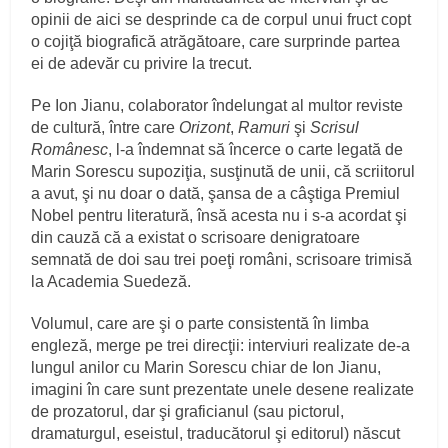
opinii de aici se desprinde ca de corpul unui fruct copt
o cojiţă biografică atrăgătoare, care surprinde partea
ei de adevăr cu privire la trecut.
Pe Ion Jianu, colaborator îndelungat al multor reviste
de cultură, între care
Orizont
,
Ramuri
şi
Scrisul
Românesc
, l-a îndemnat să încerce o carte legată de
Marin Sorescu supoziţia, susţinută de unii, că scriitorul
a avut, şi nu doar o dată, şansa de a câştiga Premiul
Nobel pentru literatură, însă acesta nu i s-a acordat şi
din cauză că a existat o scrisoare denigratoare
semnată de doi sau trei poeţi români, scrisoare trimisă
la Academia Suedeză.
Volumul, care are şi o parte consistentă în limba
engleză, merge pe trei direcţii: interviuri realizate de-a
lungul anilor cu Marin Sorescu chiar de Ion Jianu,
imagini în care sunt prezentate unele desene realizate
de prozatorul, dar şi graficianul (sau pictorul,
dramaturgul, eseistul, traducătorul şi editorul) născut