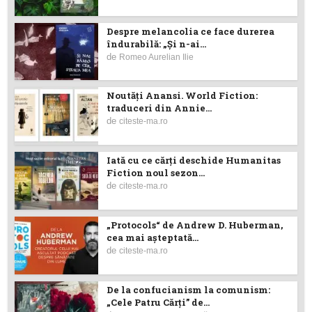
Despre melancolia ce face durerea
îndurabilă: „Și n-ai...
de
Romeo Aurelian Ilie
Noutăţi Anansi. World Fiction:
traduceri din Annie...
de
citeste-ma.ro
Iată cu ce cărţi deschide Humanitas
Fiction noul sezon...
de
citeste-ma.ro
„Protocols“ de Andrew D. Huberman,
cea mai așteptată...
de
citeste-ma.ro
De la confucianism la comunism:
„Cele Patru Cărți” de...