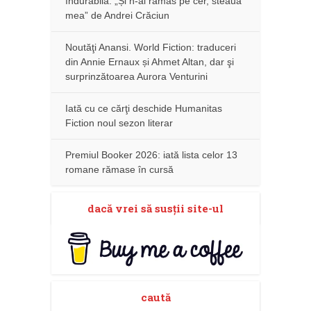
îndurabilă: „Și n-ai rămas pe cer, steaua
mea” de Andrei Crăciun
Noutăţi Anansi. World Fiction: traduceri
din Annie Ernaux și Ahmet Altan, dar şi
surprinzătoarea Aurora Venturini
Iată cu ce cărţi deschide Humanitas
Fiction noul sezon literar
Premiul Booker 2026: iată lista celor 13
romane rămase în cursă
dacă vrei să susţii site-ul
caută