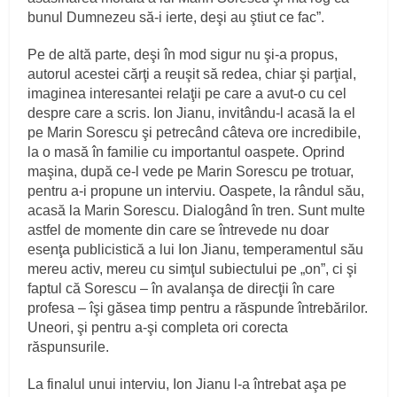
bunul Dumnezeu să-i ierte, deşi au ştiut ce fac”.
Pe de altă parte, deşi în mod sigur nu şi-a propus,
autorul acestei cărţi a reuşit să redea, chiar şi parţial,
imaginea interesantei relaţii pe care a avut-o cu cel
despre care a scris. Ion Jianu, invitându-l acasă la el
pe Marin Sorescu şi petrecând câteva ore incredibile,
la o masă în familie cu importantul oaspete. Oprind
maşina, după ce-l vede pe Marin Sorescu pe trotuar,
pentru a-i propune un interviu. Oaspete, la rândul său,
acasă la Marin Sorescu. Dialogând în tren. Sunt multe
astfel de momente din care se întrevede nu doar
esenţa publicistică a lui Ion Jianu, temperamentul său
mereu activ, mereu cu simţul subiectului pe „on”, ci şi
faptul că Sorescu – în avalanşa de direcţii în care
profesa – îşi găsea timp pentru a răspunde întrebărilor.
Uneori, şi pentru a-şi completa ori corecta
răspunsurile.
La finalul unui interviu, Ion Jianu l-a întrebat aşa pe