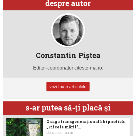
despre autor
Constantin Piştea
Editor-coordonator citeste-ma.ro.
vezi toate articolele
s-ar putea să-ţi placă şi
O saga transgenerațională hipnotică:
„Fiicele mării”...
de
citeste-ma.ro