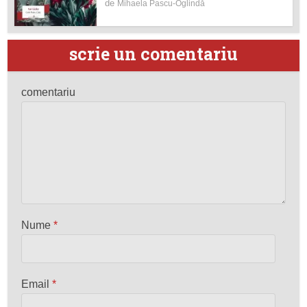
de
Mihaela Pascu-Oglindă
scrie un comentariu
comentariu
Nume
*
Email
*