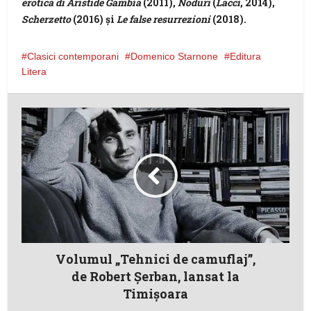
erotica di Aristide Gambía
(2011),
Noduri
(
Lacci
, 2014),
Scherzetto
(2016) și
Le false resurrezioni
(2018).
Clasici contemporani
Domenico Starnone
Editura
Litera
Volumul „Tehnici de camuflaj”,
de Robert Șerban, lansat la
Timișoara