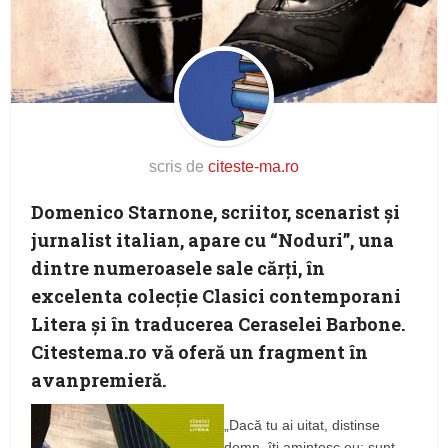
scris de
citeste-ma.ro
Domenico Starnone,
scriitor, scenarist și
jurnalist italian, apare cu “Noduri”, una
dintre numeroasele sale cărţi, în
excelenta colecţie Clasici contemporani
Litera şi în traducerea Ceraselei Barbone.
Citestema.ro vă oferă un fragment în
avanpremieră.
„Dacă tu ai uitat, distinse
domn, îţi amintesc eu: sunt