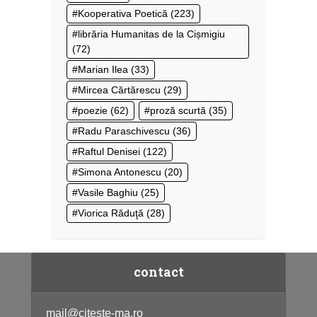
Kooperativa Poetică
(223)
librăria Humanitas de la Cișmigiu
(72)
Marian Ilea
(33)
Mircea Cărtărescu
(29)
poezie
(62)
proză scurtă
(35)
Radu Paraschivescu
(36)
Raftul Denisei
(122)
Simona Antonescu
(20)
Vasile Baghiu
(25)
Viorica Răduţă
(28)
contact
mail@citeste-ma.ro