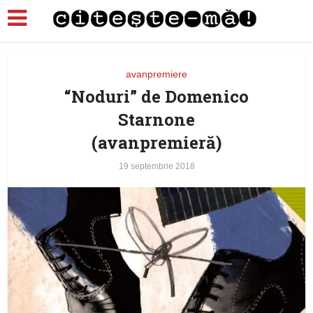
avanpremiere
“Noduri” de Domenico
Starnone
(avanpremieră)
19 septembrie 2018