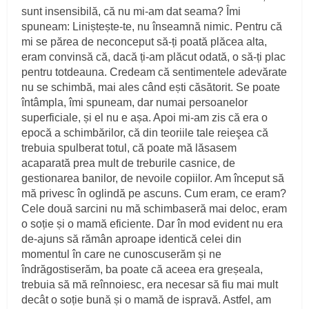
sunt insensibilă, că nu mi‑am dat seama? Îmi
spuneam: Liniștește‑te, nu înseamnă nimic. Pentru că
mi se părea de neconceput să‑ți poată plăcea alta,
eram convinsă că, dacă ți‑am plăcut odată, o să‑ți plac
pentru totdeauna. Credeam că sentimentele adevărate
nu se schimbă, mai ales când ești căsătorit. Se poate
întâmpla, îmi spuneam, dar numai persoanelor
superficiale, și el nu e așa. Apoi mi‑am zis că era o
epocă a schimbărilor, că din teoriile tale reieşea că
trebuia spulbe­rat totul, că poate mă lăsasem
acaparată prea mult de treburile casnice, de
gestionarea banilor, de nevoile copiilor. Am început să
mă privesc în oglindă pe ascuns. Cum eram, ce eram?
Cele două sarcini nu mă schimbaseră mai deloc, eram
o soție și o mamă eficiente. Dar în mod evident nu era
de‑ajuns să rămân aproape identică celei din
momentul în care ne cunoscuserăm și ne
îndrăgostiserăm, ba poate că aceea era greșeala,
trebuia să mă reînnoiesc, era necesar să fiu mai mult
decât o soție bună și o mamă de ispravă. Astfel, am