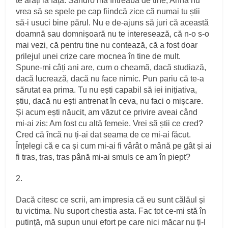
te arăți la față. Sandro mă întreabă de tine, Anna nu
vrea să se spele pe cap fiindcă zice că numai tu știi
să‑i usuci bine părul. Nu e de‑ajuns să juri că această
doamnă sau domnișoară nu te interesează, că n‑o s‑o
mai vezi, că pentru tine nu contează, că a fost doar
prilejul unei crize care mocnea în tine de mult.
Spune‑mi câți ani are, cum o cheamă, dacă studiază,
dacă lucrează, dacă nu face nimic. Pun pariu că te‑a
sărutat ea prima. Tu nu ești capabil să iei inițiativa,
știu, dacă nu ești antrenat în ceva, nu faci o mișcare.
Și acum ești năucit, am văzut ce privire aveai când
mi‑ai zis: Am fost cu altă femeie. Vrei să știi ce cred?
Cred că încă nu ți‑ai dat seama de ce mi‑ai făcut.
Înțelegi că e ca și cum mi‑ai fi vârât o mână pe gât și ai
fi tras, tras, tras până mi‑ai smuls ce am în piept?
2.
Dacă citesc ce scrii, am impresia că eu sunt călăul și
tu victima. Nu suport chestia asta. Fac tot ce‑mi stă în
putință, mă supun unui efort pe care nici măcar nu ți‑l