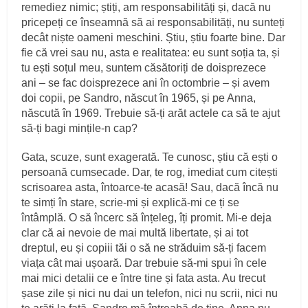
remediez nimic; știți, am responsabilități și, dacă nu
pricepeți ce înseamnă să ai responsabilități, nu sunteți
decât niște oameni meschini. Știu, știu foarte bine. Dar
fie că vrei sau nu, asta e realitatea: eu sunt soția ta, și
tu ești soțul meu, suntem căsătoriți de doisprezece
ani – se fac doisprezece ani în octombrie – și avem
doi copii, pe Sandro, născut în 1965, și pe Anna,
născută în 1969. Trebuie să‑ți arăt actele ca să te ajut
să‑ți bagi mințile‑n cap?
Gata, scuze, sunt exagerată. Te cunosc, știu că ești o
persoană cumsecade. Dar, te rog, imediat cum citești
scrisoarea asta, întoarce‑te acasă! Sau, dacă încă nu
te simți în stare, scrie‑mi și explică‑mi ce ți se
întâmplă. O să încerc să înțe­leg, îți promit. Mi‑e deja
clar că ai nevoie de mai multă libertate, și ai tot
dreptul, eu și copiii tăi o să ne străduim să‑ți facem
viața cât mai ușoară. Dar trebuie să‑mi spui în cele
mai mici detalii ce e între tine și fata asta. Au trecut
șase zile și nici nu dai un telefon, nici nu scrii, nici nu