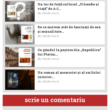
Un tur de forță cultural: „Filosofie și
viață” de A.C...
de
citeste-ma.ro
De ce suntem atât de fascinați de sex
și sexualitate...
de
citeste-ma.ro
Cu gândul la peştera din „Republica”
lui Platon:...
de
citeste-ma.ro
Un roman al memoriei şi al exilului
interior:...
de
citeste-ma.ro
scrie un comentariu