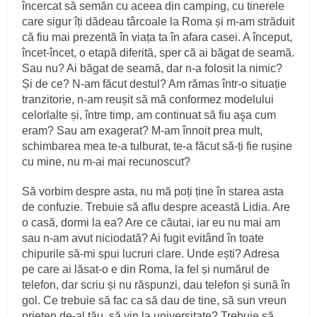
încercat să semăn cu aceea din camping, cu tinerele
care sigur îți dădeau târcoale la Roma și m‑am străduit
că fiu mai prezentă în viața ta în afara casei. A început,
încet‑încet, o etapă diferită, sper că ai băgat de seamă.
Sau nu? Ai băgat de seamă, dar n‑a folosit la nimic?
Și de ce? N‑am făcut destul? Am rămas într‑o situație
tranzitorie, n‑am reușit să mă conformez modelului
celorlalte și, între timp, am continuat să fiu aşa cum
eram? Sau am exagerat? M‑am înnoit prea mult,
schimbarea mea te‑a tulburat, te‑a făcut să‑ți fie rușine
cu mine, nu m‑ai mai recunoscut?
Să vorbim despre asta, nu mă poți ține în starea asta
de confuzie. Trebuie să aflu despre această Lidia. Are
o casă, dormi la ea? Are ce căutai, iar eu nu mai am
sau n‑am avut niciodată? Ai fugit evitând în toate
chipurile să‑mi spui lucruri clare. Unde ești? Adresa
pe care ai lăsat‑o e din Roma, la fel și numărul de
telefon, dar scriu și nu răspunzi, dau telefon și sună în
gol. Ce trebuie să fac ca să dau de tine, să sun vreun
prieten de‑al tău, să vin la universitate? Trebuie să