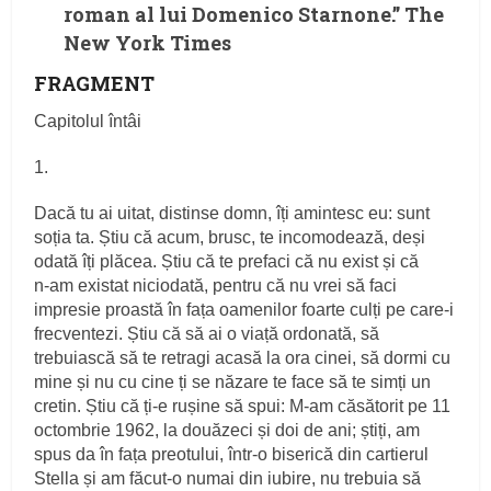
roman al lui Domenico Starnone.” The
New York Times
FRAGMENT
Capitolul întâi
1.
Dacă tu ai uitat, distinse domn, îți amintesc eu: sunt
soția ta. Știu că acum, brusc, te incomodează, deși
odată îți plăcea. Știu că te prefaci că nu exist și că
n‑am existat niciodată, pen­tru că nu vrei să faci
impresie proastă în fața oamenilor foarte culți pe care‑i
frecventezi. Știu că să ai o viață ordonată, să
trebuiască să te retragi acasă la ora cinei, să dormi cu
mine și nu cu cine ți se năzare te face să te simți un
cretin. Știu că ți‑e rușine să spui: M‑am căsătorit pe 11
octombrie 1962, la douăzeci și doi de ani; știți, am
spus da în fața preotului, într‑o biserică din cartierul
Stella și am făcut‑o numai din iubire, nu trebuia să