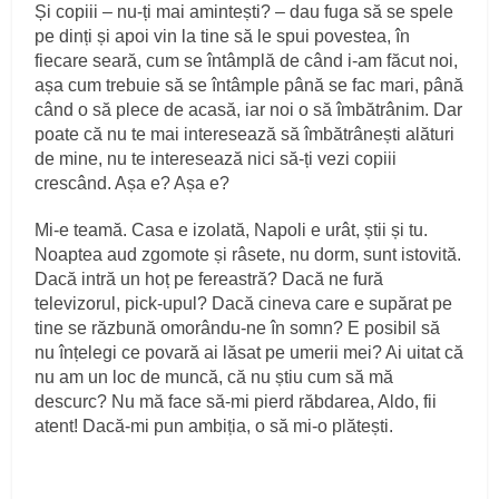
Și copiii – nu‑ți mai amintești? – dau fuga să se spele
pe dinți și apoi vin la tine să le spui povestea, în
fiecare seară, cum se întâmplă de când i‑am făcut noi,
așa cum trebuie să se întâmple până se fac mari, până
când o să plece de acasă, iar noi o să îmbătrânim. Dar
poate că nu te mai interesează să îmbătrânești alături
de mine, nu te interesează nici să‑ți vezi copiii
crescând. Așa e? Așa e?
Mi‑e teamă. Casa e izolată, Napoli e urât, știi și tu.
Noaptea aud zgomote și râsete, nu dorm, sunt istovită.
Dacă intră un hoț pe fereastră? Dacă ne fură
televizorul, pick‑upul? Dacă cineva care e supărat pe
tine se răzbună omorându‑ne în somn? E posibil să
nu înțelegi ce povară ai lăsat pe umerii mei? Ai uitat că
nu am un loc de muncă, că nu știu cum să mă
descurc? Nu mă face să‑mi pierd răbdarea, Aldo, fii
atent! Dacă‑mi pun ambiția, o să mi‑o plătești.