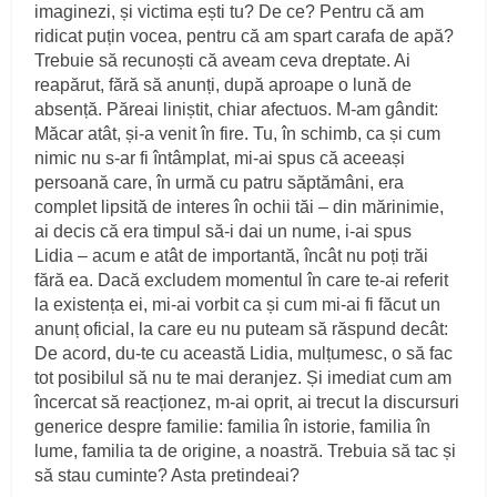
imaginezi, și victima ești tu? De ce? Pentru că am
ridicat puțin vocea, pentru că am spart carafa de apă?
Trebuie să recunoști că aveam ceva dreptate. Ai
reapărut, fără să anunți, după aproape o lună de
absență. Păreai liniștit, chiar afectuos. M‑am gândit:
Măcar atât, și‑a venit în fire. Tu, în schimb, ca și cum
nimic nu s‑ar fi întâmplat, mi‑ai spus că aceeași
persoană care, în urmă cu patru săptămâni, era
complet lipsită de interes în ochii tăi – din mărinimie,
ai decis că era timpul să‑i dai un nume, i‑ai spus
Lidia – acum e atât de importantă, încât nu poți trăi
fără ea. Dacă excludem momentul în care te‑ai referit
la existența ei, mi‑ai vorbit ca și cum mi‑ai fi făcut un
anunț oficial, la care eu nu puteam să răspund decât:
De acord, du‑te cu această Lidia, mulțumesc, o să fac
tot posibilul să nu te mai deranjez. Și imediat cum am
încercat să reacționez, m‑ai oprit, ai trecut la discursuri
generice despre familie: familia în istorie, familia în
lume, familia ta de origine, a noastră. Tre­buia să tac și
să stau cuminte? Asta pretindeai?