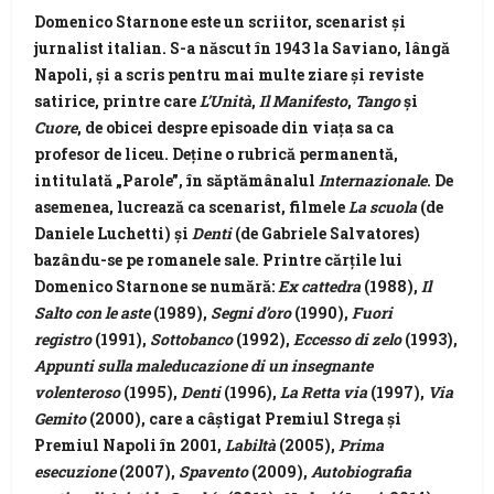
Domenico Starnone
este un scriitor, scenarist și
jurnalist italian. S-a născut în 1943 la Saviano, lângă
Napoli, și a scris pentru mai multe ziare și reviste
satirice, printre care
L’Unità
,
Il Manifesto
,
Tango
și
Cuore
, de obicei despre episoade din viața sa ca
profesor de liceu. Deține o rubrică permanentă,
intitulată „Parole”, în săptămânalul
Internazionale
. De
asemenea, lucrează ca scenarist, filmele
La scuola
(de
Daniele Luchetti) și
Denti
(de Gabriele Salvatores)
bazându-se pe romanele sale. Printre cărțile lui
Domenico Starnone se numără:
Ex cattedra
(1988),
Il
Salto con le aste
(1989),
Segni d’oro
(1990),
Fuori
registro
(1991),
Sottobanco
(1992),
Eccesso di zelo
(1993),
Appunti sulla maleducazione di un insegnante
volenteroso
(1995),
Denti
(1996),
La Retta via
(1997),
Via
Gemito
(2000), care a câștigat Premiul Strega și
Premiul Napoli în 2001,
Labiltà
(2005),
Prima
esecuzione
(2007),
Spavento
(2009),
Autobiografia