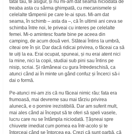
tatăl tău, te asigur, și nu mi‑am dat seama niciodată de
treaba asta cu sârma ghimpată, cu mecanismele și
celelalte tâmpenii pe care le‑ai spus. Mi‑am dat
seama, în schimb – asta da –, că în ultimii ani ceva se
schimba între noi, le priveai cu interes pe celelalte
femei. Mi‑o amintesc foarte bine pe aceea din
camping, de acum două veri. Stăteai întins la umbră,
citeai ore în șir. Dar dacă ridicai privirea, o făceai ca să
te uiți la ea. Erai ocupat, spuneai, și nu erai atent nici
la mine, nici la copii, studiai sub pini sau întins pe
nisip, scriai. Și rămâneai cu gura întredeschisă, ca
atunci când ai în minte un gând confuz și încerci să‑i
dai o formă.
Pe‑atunci mi‑am zis că nu făceai nimic rău: fata era
frumoasă, mai devreme sau mai târziu privirea
alunecă, e o pornire irezistibilă. Dar am suferit mult,
mai ales când ai început să te oferi să speli vasele,
lucru care nu se întâmpla niciodată. Țâșneai spre
chiuvete imediat cum pornea ea într‑acolo și te
întorceai când se întor­cea ea. Crezi că sunt oarbă, că