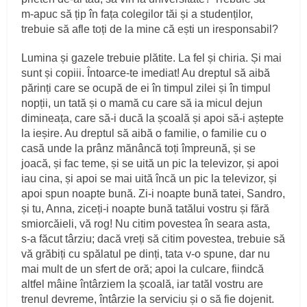
m‑apuc să țip în fața colegilor tăi și a studenților,
trebuie să afle toți de la mine că ești un iresponsabil?
Lumina și gazele trebuie plătite. La fel și chiria. Și mai
sunt și copiii. Întoarce‑te imediat! Au dreptul să aibă
părinți care se ocupă de ei în timpul zilei și în timpul
nopții, un tată și o mamă cu care să ia micul dejun
dimineața, care să‑i ducă la școală și apoi să‑i aștepte
la ieșire. Au dreptul să aibă o familie, o familie cu o
casă unde la prânz mănâncă toți împreună, și se
joacă, și fac teme, și se uită un pic la televizor, și apoi
iau cina, și apoi se mai uită încă un pic la televizor, și
apoi spun noapte bună. Zi‑i noapte bună tatei, Sandro,
și tu, Anna, ziceți‑i noapte bună tatălui vostru și fără
smiorcăieli, vă rog! Nu citim povestea în seara asta,
s‑a făcut târziu; dacă vreți să citim povestea, trebuie să
vă grăbiți cu spălatul pe dinți, tata v‑o spune, dar nu
mai mult de un sfert de oră; apoi la culcare, fiindcă
altfel mâine întârziem la școală, iar tatăl vostru are
trenul devreme, întârzie la serviciu și o să fie dojenit.