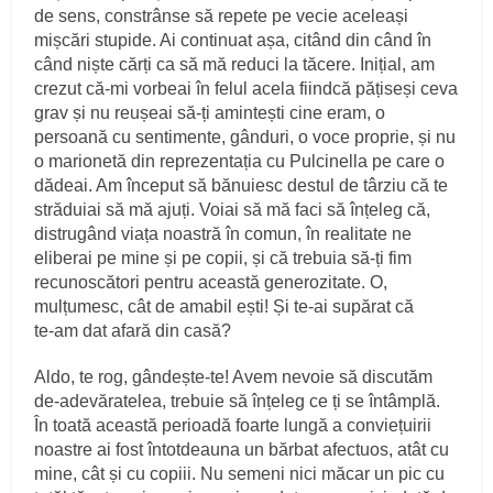
de sens, constrânse să repete pe vecie aceleași
mișcări stupide. Ai continuat așa, citând din când în
când niște cărți ca să mă reduci la tăcere. Inițial, am
crezut că‑mi vorbeai în felul acela fiindcă pățiseși ceva
grav și nu reușeai să‑ți amintești cine eram, o
persoană cu sentimente, gânduri, o voce proprie, și nu
o marionetă din reprezentația cu Pulcinella pe care o
dădeai. Am început să bănuiesc destul de târziu că te
străduiai să mă ajuți. Voiai să mă faci să înțeleg că,
distrugând viața noastră în comun, în realitate ne
eliberai pe mine și pe copii, și că trebuia să‑ți fim
recunoscători pentru această generozitate. O,
mulțumesc, cât de amabil ești! Și te‑ai supărat că
te‑am dat afară din casă?
Aldo, te rog, gândește‑te! Avem nevoie să discutăm
de‑adevăratelea, trebuie să înțeleg ce ți se întâmplă.
În toată această perioadă foarte lungă a conviețuirii
noastre ai fost întotdeauna un bărbat afectuos, atât cu
mine, cât și cu copiii. Nu semeni nici măcar un pic cu