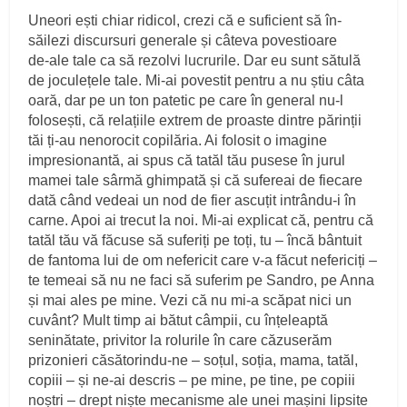
Une­ori ești chiar ridicol, crezi că e suficient să în­
săilezi discursuri generale și câteva povestioare
de‑ale tale ca să rezolvi lucrurile. Dar eu sunt sătulă
de joculețele tale. Mi‑ai povestit pentru a nu știu câta
oară, dar pe un ton patetic pe care în general nu‑l
folosești, că relațiile extrem de proaste dintre părinții
tăi ți‑au nenorocit copilăria. Ai folosit o imagine
impresionantă, ai spus că tatăl tău pusese în jurul
mamei tale sârmă ghimpată și că sufereai de fiecare
dată când vedeai un nod de fier ascuțit intrându‑i în
carne. Apoi ai trecut la noi. Mi‑ai explicat că, pentru că
tatăl tău vă făcuse să suferiți pe toți, tu – încă bântuit
de fantoma lui de om nefericit care v‑a făcut nefericiți –
te temeai să nu ne faci să suferim pe Sandro, pe Anna
și mai ales pe mine. Vezi că nu mi‑a scăpat nici un
cuvânt? Mult timp ai bătut câmpii, cu înțeleaptă
seninătate, privitor la rolurile în care căzuserăm
prizonieri căsătorindu‑ne – soțul, soția, mama, tatăl,
copiii – și ne‑ai descris – pe mine, pe tine, pe copiii
noștri – drept niște mecanisme ale unei mașini lipsite