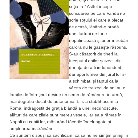
soţia ta.” Astfel începe
scrisoarea pe care Vanda i-o
scrie soţului ei care a plecat
de acasă, lăsând-o pradă
unei furtuni de furie
neputincioasă şi unor întrebări
cărora nu le găseşte răspuns.
S-au căsătorit de tineri la
începutul anilor şaizeci, din
dorinţa de a fi independenţi,
dar apoi lumea din jurul lor s-
a schimbat, şi faptul că la
vârsta de treizeci de ani au o
familie de întreţinut devine un semn de rămânere în urmă,
mai degrabă decât de autonomie. El s-a stabilit acum la
Roma, îndrăgostit de graţia blândă a unei necunoscute,
alături de care zilele sunt mereu vesele, iar ea a rămas în
Napoli cu copiii lor, măsurând tăcerile îndelungate şi
amploarea înstrăinării.
Ce suntem dispuşi să sacrificăm, ca să nu ne simţim prinşi în