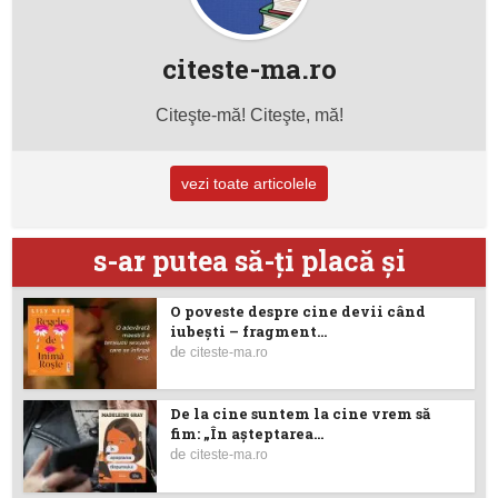
citeste-ma.ro
Citeşte-mă! Citeşte, mă!
vezi toate articolele
s-ar putea să-ţi placă şi
O poveste despre cine devii când
iubești – fragment...
de
citeste-ma.ro
De la cine suntem la cine vrem să
fim: „În așteptarea...
de
citeste-ma.ro