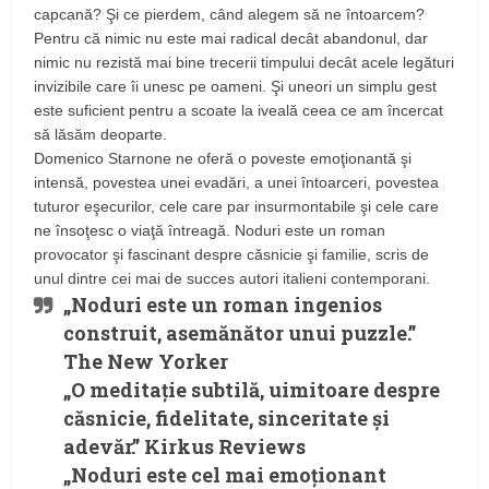
capcană? Şi ce pierdem, când alegem să ne întoarcem?
Pentru că nimic nu este mai radical decât abandonul, dar
nimic nu rezistă mai bine trecerii timpului decât acele legături
invizibile care îi unesc pe oameni. Şi uneori un simplu gest
este suficient pentru a scoate la iveală ceea ce am încercat
să lăsăm deoparte.
Domenico Starnone ne oferă o poveste emoţionantă şi
intensă, povestea unei evadări, a unei întoarceri, povestea
tuturor eşecurilor, cele care par insurmontabile şi cele care
ne însoţesc o viaţă întreagă. Noduri este un roman
provocator şi fascinant despre căsnicie şi familie, scris de
unul dintre cei mai de succes autori italieni contemporani.
„Noduri este un roman ingenios
construit, asemănător unui puzzle.”
The New Yorker
„O meditaţie subtilă, uimitoare despre
căsnicie, fidelitate, sinceritate şi
adevăr.” Kirkus Reviews
„Noduri este cel mai emoţionant