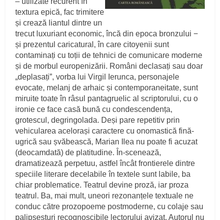
– utilizate recurent în
textura epică, fac trimitere
și crează liantul dintre un
trecut luxuriant economic, încă din epoca bronzului −
și prezentul caricatural, în care citoyenii sunt
contaminați cu toții de tehnici de comunicare moderne
și de morbul europenizării. Români declasați sau doar
„deplasațiˮ, vorba lui Virgil Ierunca, personajele
evocate, melanj de arhaic și contemporaneitate, sunt
miruite toate în râsul pantagruelic al scriptorului, cu o
ironie ce face casă bună cu condescendența,
grotescul, degringolada. Deși pare repetitiv prin
vehicularea acelorași caractere cu onomastică fină-
ugrică sau șvăbească, Marian Ilea nu poate fi acuzat
(deocamdată) de platitudine. În-scenează,
dramatizează perpetuu, astfel încât frontierele dintre
speciile literare decelabile în textele sunt labile, ba
chiar problematice. Teatrul devine proză, iar proza
teatrul. Ba, mai mult, uneori rezonanțele textuale ne
conduc către prozopoeme postmoderne, cu colaje sau
palipsesturi recognoscibile lectorului avizat. Autorul nu