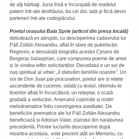
de alţi bărbaţi. Juna ȋnsă e ȋncurajată de modelul
patern ȋntr-ale desfrȃului, ba cei doi, tată şi fiică devin
parteneri ȋntr-ale codoşlȃcului.
Poetul orașului Baia Sprie (articol din presa locală)
debutează
ex abrupto
, cu descoperirea cadavrului lui
Páll Zoltán Alexandru, aflat în stare de putrefacție.
Regresiv, e devoalată biografia acestui Cyrano de
Bergerac baiasprian, care compunea poeme de amor
și le vindea ieftin solicitanților. Decedatul e un soi de
naș spiritual al urbei:
„îi datorăm familiile noastreˮ
. Un
soi de Don Juan
par procuration
, poetul are și rețete
ascendente de cucerire, odată cu textul, oferindu-le
tinerilor aflați în încurcătură, un rețeptar, o scală
gradată a seducției. Arsenalul cuprinde și rostiri
melodramatice întru convingerea asediatei. De
beneficiile poematice ale lui Páll Zoltán Alexandru
beneficiază și Adorian Valer, ziaristul din narațiunea
precedentă. Printre lucrurile descoperire după
moartea acestuia, este prezent atât un Memoriu, cu