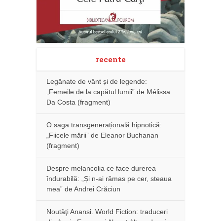
recente
Legănate de vânt și de legende:
„Femeile de la capătul lumii” de Mélissa
Da Costa (fragment)
O saga transgenerațională hipnotică:
„Fiicele mării” de Eleanor Buchanan
(fragment)
Despre melancolia ce face durerea
îndurabilă: „Și n-ai rămas pe cer, steaua
mea” de Andrei Crăciun
Noutăţi Anansi. World Fiction: traduceri