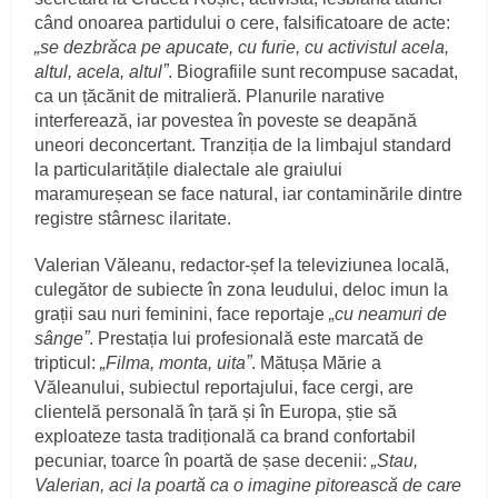
când onoarea partidului o cere, falsificatoare de acte:
„se dezbrăca pe apucate, cu furie, cu activistul acela,
altul, acela, altulˮ
. Biografiile sunt recompuse sacadat,
ca un țăcănit de mitralieră. Planurile narative
interferează, iar povestea în poveste se deapănă
uneori deconcertant. Tranziția de la limbajul standard
la particularitățile dialectale ale graiului
maramureșean se face natural, iar contaminările dintre
registre stârnesc ilaritate.
Valerian Văleanu, redactor-șef la televiziunea locală,
culegător de subiecte în zona Ieudului, deloc imun la
grații sau nuri feminini, face reportaje
„cu neamuri de
sângeˮ
. Prestația lui profesională este marcată de
tripticul:
„Filma, monta, uitaˮ
. Mătușa Mărie a
Văleanului, subiectul reportajului, face cergi, are
clientelă personală în țară și în Europa, știe să
exploateze tasta tradițională ca brand confortabil
pecuniar, toarce în poartă de șase decenii:
„Stau,
Valerian, aci la poartă ca o imagine pitorească de care