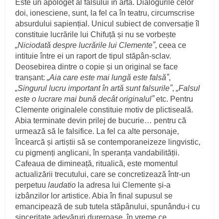
Este un apologet al falsului în artă. Dialogurile celor
doi, ionesciene, sunt, la fel ca în teatru, circumscrise
absurdului sapiențial. Unicul subiect de conversație îl
constituie lucrările lui Chifuță și nu se vorbește
„Niciodată despre lucrările lui Clementeˮ
, ceea ce
intituie între ei un raport de tipul stăpân-sclav.
Deosebirea dintre o copie și un original se face
tranșant:
„Aia care este mai lungă este falsăˮ
,
„Singurul lucru important în artă sunt falsurileˮ
,
„Falsul
este o lucrare mai bună decât originalulˮ
etc. Pentru
Clemente originalele constituie motiv de plictiseală.
Abia terminate devin prilej de bucurie… pentru că
urmează să le falsifice. La fel ca alte personaje,
încearcă și artiștii să se contemporaneizeze lingvistic,
cu pigmenți anglicani, în speranța vandabilității.
Cafeaua de dimineață, ritualică, este momentul
actualizării trecutului, care se concretizează într-un
perpetuu
laudatio
la adresa lui Clemente și-a
izbânzilor lor artistice. Abia în final supusul se
emancipează de sub tutela stăpânului, spunându-i cu
sinceritate adevăruri dureroase, în vreme ce