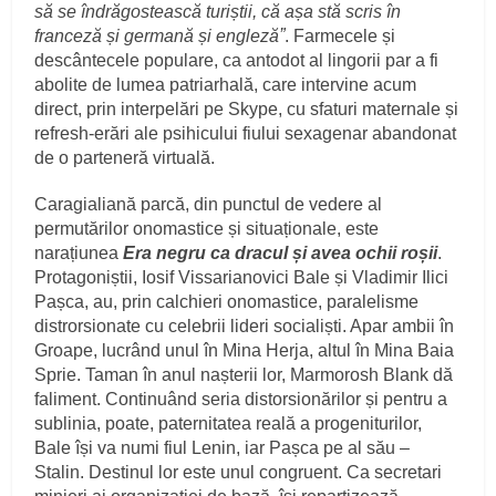
să se îndrăgostească turiștii, că așa stă scris în
franceză și germană și englezăˮ
. Farmecele și
descântecele populare, ca antodot al lingorii par a fi
abolite de lumea patriarhală, care intervine acum
direct, prin interpelări pe Skype, cu sfaturi maternale și
refresh-erări ale psihicului fiului sexagenar abandonat
de o parteneră virtuală.
Caragialiană parcă, din punctul de vedere al
permutărilor onomastice și situaționale, este
narațiunea
Era negru ca dracul și avea ochii roșii
.
Protagoniștii, Iosif Vissarianovici Bale și Vladimir Ilici
Pașca, au, prin calchieri onomastice, paralelisme
distrorsionate cu celebrii lideri socialiști. Apar ambii în
Groape, lucrând unul în Mina Herja, altul în Mina Baia
Sprie. Taman în anul nașterii lor, Marmorosh Blank dă
faliment. Continuând seria distorsionărilor și pentru a
sublinia, poate, paternitatea reală a progeniturilor,
Bale își va numi fiul Lenin, iar Pașca pe al său –
Stalin. Destinul lor este unul congruent. Ca secretari