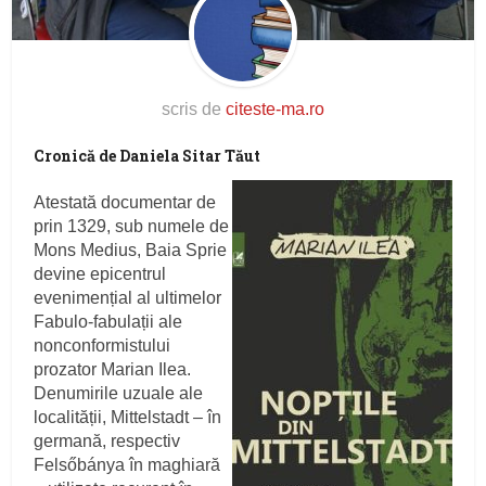
scris de
citeste-ma.ro
Cronică de Daniela Sitar Tăut
Atestată documentar de
prin 1329, sub numele de
Mons Medius, Baia Sprie
devine epicentrul
evenimențial al ultimelor
Fabulo-fabulații ale
nonconformistului
prozator Marian Ilea.
Denumirile uzuale ale
localității, Mittelstadt – în
germană, respectiv
Felsőbánya în maghiară