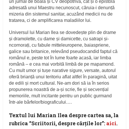
un jurnal de boală și CV deopotrivă, cât și o epistolă
adresată unui Maestru necunoscut, căruia-i denunță
mizeria din sistemul sanitar, acuzând medicii nu de
tratarea, ci de amplificarea maladiilor lui.
Universul lui Marian Ilea se dovedește plin de drame
și dramolette, cu dame și damicette, cu satrapi și-
ncornorați, cu fabule mitteleuropene, baiaspriene,
galice sau britanice, relevând pseudocandid faptul că
românul e, peste tot în lume foarte acasă, iar limba
română – e cea mai vorbită limbă de pe mapamond.
Cu mult umor și tușe narative sigure, versate, autorul
oferă brianță unui teritoriu aflat altfel în paragină, uitat
de edili și mort cultural. Ne-am dori să ia în serios
propunerea noastră de a-și scrie, fie și secvențial
memoriile, mult incitante pentru un public gurmand
într-ale bârfelor/biograficului….
Textul lui Marian Ilea despre cartea sa, la
rubrica “Scriitorii, despre cărţile lor”:
aici
.