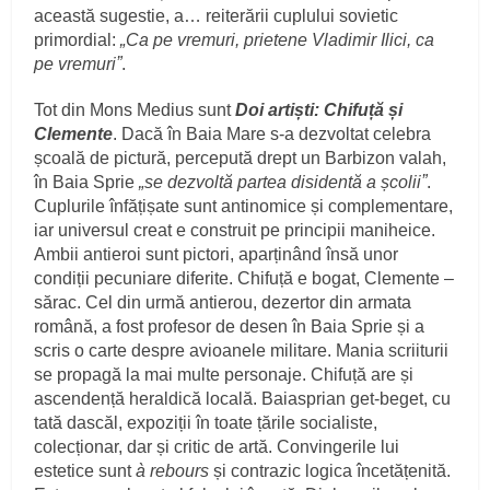
această sugestie, a… reiterării cuplului sovietic
primordial:
„Ca pe vremuri, prietene Vladimir Ilici, ca
pe vremuriˮ
.
Tot din Mons Medius sunt
Doi artiști: Chifuță și
Clemente
. Dacă în Baia Mare s-a dezvoltat celebra
școală de pictură, percepută drept un Barbizon valah,
în Baia Sprie
„se dezvoltă partea disidentă a școliiˮ
.
Cuplurile înfățișate sunt antinomice și complementare,
iar universul creat e construit pe principii maniheice.
Ambii antieroi sunt pictori, aparținând însă unor
condiții pecuniare diferite. Chifuță e bogat, Clemente –
sărac. Cel din urmă antierou, dezertor din armata
română, a fost profesor de desen în Baia Sprie și a
scris o carte despre avioanele militare. Mania scriiturii
se propagă la mai multe personaje. Chifuță are și
ascendență heraldică locală. Baiasprian get-beget, cu
tată dascăl, expoziții în toate țările socialiste,
colecționar, dar și critic de artă. Convingerile lui
estetice sunt
à rebours
și contrazic logica încetățenită.