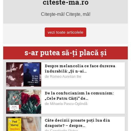
citeste-ma.ro
Citeşte-mă! Citeşte, mă!
vezi toate articolele
s-ar putea să-ţi placă şi
Despre melancolia ce face durerea
îndurabilă: „Și n-ai...
de
Romeo Aurelian Ilie
De la confucianism la comunism:
„Cele Patru Cărți” de...
de
Mihaela Pascu-Oglindă
Câte decizii proaste poţi lua din
dragoste? – despre...
de
Constantin Piştea