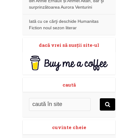
din Annie Ernaux și Ahmet Altan, dar şi
surprinzătoarea Aurora Venturini
Iată cu ce cărţi deschide Humanitas
Fiction noul sezon literar
dacă vrei să susţii site-ul
caută
cuvinte cheie