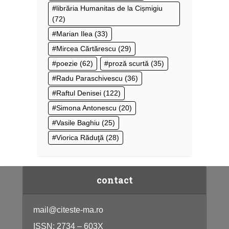
librăria Humanitas de la Cișmigiu
(72)
Marian Ilea
(33)
Mircea Cărtărescu
(29)
poezie
(62)
proză scurtă
(35)
Radu Paraschivescu
(36)
Raftul Denisei
(122)
Simona Antonescu
(20)
Vasile Baghiu
(25)
Viorica Răduţă
(28)
contact
mail@citeste-ma.ro
ISSN: 2734 – 603X