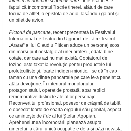
întâlniri cu doamne și domnișoareˮ
. Interesant este
faptul că încornoratul îi scrie tinerei, alături de care
locuia de altfel, o epistolă de adio, lăsându-i galant și
un bilet de avion.
Pictorul de pancarte
, recent prezentată la Festivalul
Internațional de Teatru din Ujgorod de către Teatrul
„Ararat“ al lui Claudiu Pitican aduce un personaj scos
din marsupiul nostalgic al unei profesii, odată bine
cotate, dar care azi nu mai există. Copiatorul de
lozinci este taxat la revoluţie pentru productele lui
proletcultiste şi, foarte indigen-mioritic, i se dă ȋn cap
taman cu una dintre pancartele pe care le-a penelat cu
atȃta devoţiune. Ȋn interiorul monologului
protagonistului, operat de prostată, apar replici
rememorative distincte ale altor personaje.
Reconvertitul profesional, posesor de crȃşmă de tablă
e obsedat foarte de soarta orgaului său genital, aspect
ce aminteşte de
Fric
al lui Ştefan Agopian.
Aprehensiunea ȋncornorării planează asupra
ginerelui, a cărui unică ocupaţie e de a-şi păzi nevasta