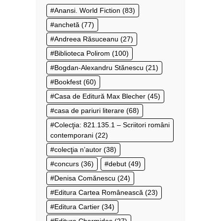
Anansi. World Fiction
(83)
anchetă
(77)
Andreea Răsuceanu
(27)
Biblioteca Polirom
(100)
Bogdan-Alexandru Stănescu
(21)
Bookfest
(60)
Casa de Editură Max Blecher
(45)
casa de pariuri literare
(68)
Colecţia: 821.135.1 – Scriitori români
contemporani
(22)
colecţia n’autor
(38)
concurs
(36)
debut
(49)
Denisa Comănescu
(24)
Editura Cartea Românească
(23)
Editura Cartier
(34)
Editura Charmides
(27)