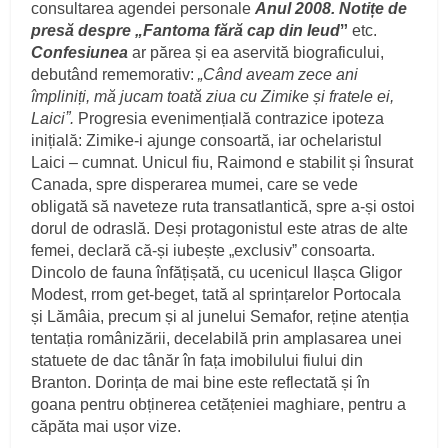
consultarea agendei personale
Anul 2008. Notițe de
presă despre „Fantoma fără cap din Ieudˮ
etc.
Confesiunea
ar părea și ea aservită biograficului,
debutând rememorativ:
„Când aveam zece ani
împliniți, mă jucam toată ziua cu Zimike și fratele ei,
Laiciˮ.
Progresia evenimențială contrazice ipoteza
inițială: Zimike-i ajunge consoartă, iar ochelaristul
Laici – cumnat. Unicul fiu, Raimond e stabilit și însurat
Canada, spre disperarea mumei, care se vede
obligată să naveteze ruta transatlantică, spre a-și ostoi
dorul de odraslă. Deși protagonistul este atras de alte
femei, declară că-și iubește „exclusivˮ consoarta.
Dincolo de fauna înfățișată, cu ucenicul Ilașca Gligor
Modest, rrom get-beget, tată al sprințarelor Portocala
și Lămâia, precum și al junelui Semafor, reține atenția
tentația românizării, decelabilă prin amplasarea unei
statuete de dac tânăr în fața imobilului fiului din
Branton. Dorința de mai bine este reflectată și în
goana pentru obținerea cetățeniei maghiare, pentru a
căpăta mai ușor vize.