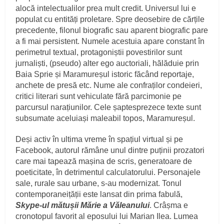
alocă intelectualilor prea mult credit. Universul lui e
populat cu entități proletare. Spre deosebire de cărțile
precedente, filonul biografic sau aparent biografic pare
a fi mai persistent. Numele acestuia apare constant în
perimetrul textual, protagoniștii povestirilor sunt
jurnaliști, (pseudo) alter ego auctoriali, hălăduie prin
Baia Sprie și Maramureșul istoric făcând reportaje,
anchete de presă etc. Nume ale confraților condeieri,
critici literari sunt vehiculate fără parcimonie pe
parcursul narațiunilor. Cele șaptesprezece texte sunt
subsumate aceluiași maleabil topos, Maramureșul.
Deși activ în ultima vreme în spațiul virtual și pe
Facebook, autorul rămâne unul dintre puținii prozatori
care mai tapează mașina de scris, generatoare de
poeticitate, în detrimentul calculatorului. Personajele
sale, rurale sau urbane, s-au modernizat. Tonul
contemporaneițății este lansat din prima fabulă,
Skype-ul mătușii Mărie a Văleanului
. Crâșma e
cronotopul favorit al eposului lui Marian Ilea. Lumea