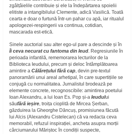
zgâlțâielile contribuie și ele la îndepărtarea spoielii
elitiste a intangibilului Clemente, adică Vasilică. Toată
cearta e doar o furtună într-un pahar cu apă, iar ritualul
apologezei-respingerii va continua, cotidian,
mascarada est-etică.
Sinele auctorial sau alter ego-ul pare a descinde și în
Îi ceva necurat cu fantoma din Ieud
. Regresiunile în
perioada infantilă, rememorarea lecturilor de la
Biblioteca Ieudului, precum și deloc întâmplătoarea
amintire a
Călărețului fără cap
, devin pre-textul
panoramării unui areal arhetipal, în care supertițiile se
conjugă cu normalitatea. Jurnalistul brodează pe
elemente concrete, recognoscibile: amintirea poetului
Ioan Alexandru, a lui Ioan Es. Pop și-a
Ieudul
ui
său
fără ieșire
, troița cioplită de Mircea Șerban,
găzduirea la Gheorghe Dăncuș, promisiunea făcută
lui Alcis (Alexandru Cistelecan) că va redacta ceva
memorabil, refuzul inspirației, ancheta asupra morții
cârciumarului Măriștoc în condiții suspecte,