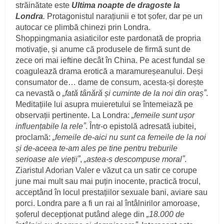
străinătate este
Ultima noapte de dragoste la
Londra
.
Protagonistul narațiunii e tot șofer, dar pe un
autocar ce plimbă chinezi prin Londra.
Shoppingmania asiaticilor este pardonată de propria
motivație, și anume că produsele de firmă sunt de
zece ori mai ieftine decât în China. Pe acest fundal se
coagulează drama erotică a maramureșeanului. Deși
consumator de… dame de consum, acesta-și dorește
ca nevastă o
„fată tânără și cuminte de la noi din orașˮ
.
Meditațiile lui asupra muieretului se întemeiază pe
observații pertinente. La Londra:
„femeile sunt ușor
influențabile la releˮ
. Într-o epistolă adresată iubitei,
proclamă:
„femeile de-aici nu sunt ca femeile de la noi
și de-aceea te-am ales pe tine pentru treburile
serioase ale viețiiˮ
,
„astea-s descompuse moralˮ
.
Ziaristul Adorian Valer e văzut ca un satir ce corupe
june mai mult sau mai puțin inocente, practică trocul,
acceptând în locul prestațiilor sexuale bani, aviare sau
porci. Londra pare a fi un rai al întâlnirilor amoroase,
șoferul decepționat putând alege din
„18.000 de