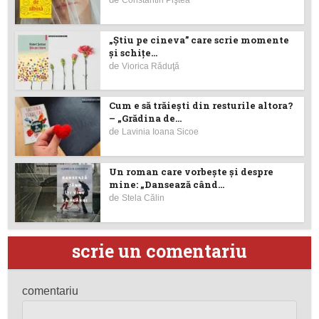
„Știu pe cineva” care scrie momente
și schițe...
de
Viorica Răduţă
Cum e să trăiești din resturile altora?
– „Grădina de...
de
Lavinia Ioana Sicoe
Un roman care vorbește și despre
mine: „Dansează când...
de
Stela Călin
scrie un comentariu
comentariu