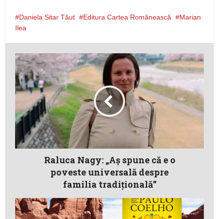
Daniela Sitar Tăut
Editura Cartea Românească
Marian
Ilea
Raluca Nagy: „Aş spune că e o
poveste universală despre
familia tradiţională”