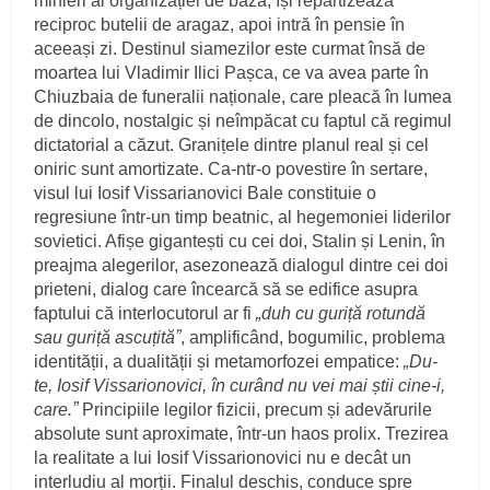
minieri ai organizației de bază, își repartizează
reciproc butelii de aragaz, apoi intră în pensie în
aceeași zi. Destinul siamezilor este curmat însă de
moartea lui Vladimir Ilici Pașca, ce va avea parte în
Chiuzbaia de funeralii naționale, care pleacă în lumea
de dincolo, nostalgic și neîmpăcat cu faptul că regimul
dictatorial a căzut. Granițele dintre planul real și cel
oniric sunt amortizate. Ca-ntr-o povestire în sertare,
visul lui Iosif Vissarianovici Bale constituie o
regresiune într-un timp beatnic, al hegemoniei liderilor
sovietici. Afișe gigantești cu cei doi, Stalin și Lenin, în
preajma alegerilor, asezonează dialogul dintre cei doi
prieteni, dialog care încearcă să se edifice asupra
faptului că interlocutorul ar fi
„duh cu guriță rotundă
sau guriță ascuțităˮ
, amplificând, bogumilic, problema
identității, a dualității și metamorfozei empatice:
„Du-
te, Iosif Vissarionovici, în curând nu vei mai știi cine-i,
care.ˮ
Principiile legilor fizicii, precum și adevărurile
absolute sunt aproximate, într-un haos prolix. Trezirea
la realitate a lui Iosif Vissarionovici nu e decât un
interludiu al morții. Finalul deschis, conduce spre