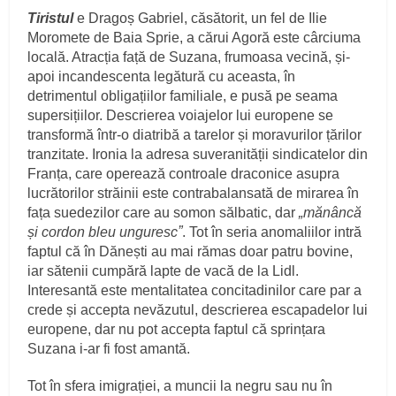
Tiristul
e Dragoș Gabriel, căsătorit, un fel de Ilie
Moromete de Baia Sprie, a cărui Agoră este cârciuma
locală. Atracția față de Suzana, frumoasa vecină, și-
apoi incandescenta legătură cu aceasta, în
detrimentul obligațiilor familiale, e pusă pe seama
supersițiilor. Descrierea voiajelor lui europene se
transformă într-o diatribă a tarelor și moravurilor țărilor
tranzitate. Ironia la adresa suveranității sindicatelor din
Franța, care operează controale draconice asupra
lucrătorilor străinii este contrabalansată de mirarea în
fața suedezilor care au somon sălbatic, dar
„mănâncă
și cordon bleu ungurescˮ
. Tot în seria anomaliilor intră
faptul că în Dănești au mai rămas doar patru bovine,
iar sătenii cumpără lapte de vacă de la Lidl.
Interesantă este mentalitatea concitadinilor care par a
crede și accepta nevăzutul, descrierea escapadelor lui
europene, dar nu pot accepta faptul că sprințara
Suzana i-ar fi fost amantă.
Tot în sfera imigrației, a muncii la negru sau nu în