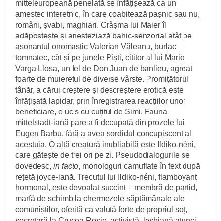
mitteleuropeană penelată se înfățișează ca un
amestec interetnic, în care coabitează pașnic sau nu,
români, șvabi, maghiari. Crâșma lui Maier îl
adăpostește și anesteziază bahic-senzorial atât pe
asonantul onomastic Valerian Văleanu, burlac
tomnatec, cât și pe junele Piști, cititor al lui Mario
Varga Llosa, un fel de Don Juan de banlieu, agreat
foarte de muieretul de diverse vârste. Promițătorul
tânăr, a cărui creștere și descreștere erotică este
înfățișată lapidar, prin înregistrarea reacțiilor unor
beneficiare, e ucis cu cuțitul de Simi. Fauna
mittelstadt-iană pare a fi decupată din prozele lui
Eugen Barbu, fără a avea sordidul concupiscent al
acestuia. O altă creatură inubliabilă este Ildiko-néni,
care gătește de trei ori pe zi. Pseudodialogurile se
dovedesc,
in facto
, monologuri camuflate în text după
rețetă joyce-iană. Trecutul lui Ildiko-néni, flamboyant
hormonal, este devoalat succint – membră de partid,
marfă de schimb la chermezele săptămânale ale
comuniștilor, oferită ca valută forte de propriul soț,
secretară la Crucea Roșie, activistă, lesbiană atunci