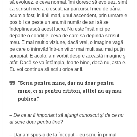
să evoluez, e ceva normal, îmi doresc să evoluez, simt
că scrisul meu a crescut, iar parcursul meu de până
acum a fost, în linii mari, unul ascendent, prin urmare e
posibil ca peste un anumit număr de ani să se
îndeplinească acest lucru. Nu este însă nici pe
departe o condiţie, ceva de care să depindă scrisul
meu. E mai mult o viziune, dacă vrei, o imagine vagă
pe care o întrevăd într-un viitor mai mult sau mai puţin
apropiat. E acolo, am vorbit despre această imagine şi
atât. Dacă se va întâmpla, foarte bine, dacă nu, asta e.
Eu voi continua să scriu orice ar fi.
“Scriu pentru mine, dar nu doar pentru
mine, ci şi pentru cititori, altfel nu aş mai
publica.”
–
De ce ar fi important să ajungi cunoscut şi de ce nu
ai scrie doar pentru tine?
– Dar am spus-o de la început – eu scriu în primul