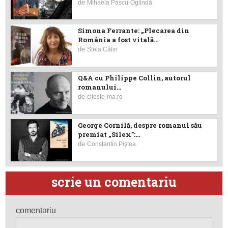
de
Mihaela Pascu-Oglindă
Simona Ferrante: „Plecarea din
România a fost vitală...
de
Stela Călin
Q&A cu Philippe Collin, autorul
romanului...
de
citeste-ma.ro
George Cornilă, despre romanul său
premiat „Silex”:...
de
Constantin Piştea
scrie un comentariu
comentariu