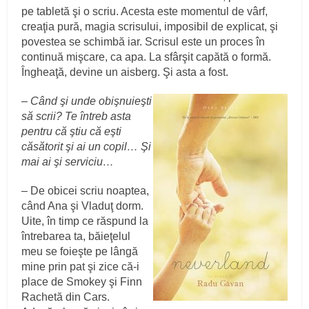
pe tabletă şi o scriu. Acesta este momentul de vârf,
creaţia pură, magia scrisului, imposibil de explicat, şi
povestea se schimbă iar. Scrisul este un proces în
continuă mişcare, ca apa. La sfârşit capătă o formă.
Îngheaţă, devine un aisberg. Şi asta a fost.
–
Când şi unde obişnuieşti
să scrii? Te întreb asta
pentru că ştiu că eşti
căsătorit şi ai un copil… Şi
mai ai şi serviciu…
– De obicei scriu noaptea,
când Ana şi Vladuţ dorm.
Uite, în timp ce răspund la
întrebarea ta, băieţelul
meu se foieşte pe lângă
mine prin pat şi zice că-i
place de Smokey şi Finn
Rachetă din Cars.