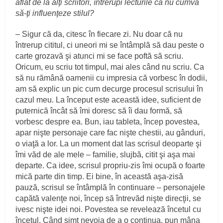
aflat de la alţi scriitori, întrerupi lecturile ca nu cumva
să-ţi influenţeze stilul?
– Sigur că da, citesc în fiecare zi. Nu doar că nu
întrerup cititul, ci uneori mi se întâmplă să dau peste o
carte grozavă şi atunci mi se face poftă să scriu.
Oricum, eu scriu tot timpul, mai ales când nu scriu. Ca
să nu rămână oamenii cu impresia că vorbesc în dodii,
am să explic un pic cum decurge procesul scrisului în
cazul meu. La început este această idee, suficient de
puternică încât să îmi doresc să îi dau formă, să
vorbesc despre ea. Bun, iau tableta, încep povestea,
apar nişte personaje care fac nişte chestii, au gânduri,
o viaţă a lor. La un moment dat las scrisul deoparte şi
îmi văd de ale mele – familie, slujbă, citit şi aşa mai
departe. Ca idee, scrisul propriu-zis îmi ocupă o foarte
mică parte din timp. Ei bine, în această aşa-zisă
pauză, scrisul se întâmplă în continuare – personajele
capătă valenţe noi, încep să întrevăd nişte direcţii, se
ivesc nişte idei noi. Povestea se revelează încetul cu
încetul. Când simt nevoia de a o continua, pun mâna