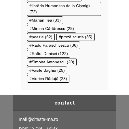
librăria Humanitas de la Cișmigiu
(72)
Marian Ilea
(33)
Mircea Cărtărescu
(29)
poezie
(62)
proză scurtă
(35)
Radu Paraschivescu
(36)
Raftul Denisei
(122)
Simona Antonescu
(20)
Vasile Baghiu
(25)
Viorica Răduţă
(28)
contact
mail@citeste-ma.ro
ISSN: 2734 – 603X