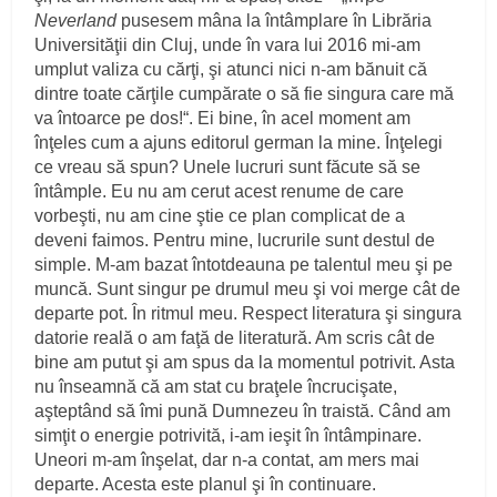
Neverland
pusesem mâna la întâmplare în Librăria
Universităţii din Cluj, unde în vara lui 2016 mi-am
umplut valiza cu cărţi, şi atunci nici n-am bănuit că
dintre toate cărţile cumpărate o să fie singura care mă
va întoarce pe dos!“. Ei bine, în acel moment am
înţeles cum a ajuns editorul german la mine. Înţelegi
ce vreau să spun? Unele lucruri sunt făcute să se
întâmple. Eu nu am cerut acest renume de care
vorbeşti, nu am cine ştie ce plan complicat de a
deveni faimos. Pentru mine, lucrurile sunt destul de
simple. M-am bazat întotdeauna pe talentul meu şi pe
muncă. Sunt singur pe drumul meu şi voi merge cât de
departe pot. În ritmul meu. Respect literatura şi singura
datorie reală o am faţă de literatură. Am scris cât de
bine am putut şi am spus da la momentul potrivit. Asta
nu înseamnă că am stat cu braţele încrucişate,
aşteptând să îmi pună Dumnezeu în traistă. Când am
simţit o energie potrivită, i-am ieşit în întâmpinare.
Uneori m-am înşelat, dar n-a contat, am mers mai
departe. Acesta este planul şi în continuare.