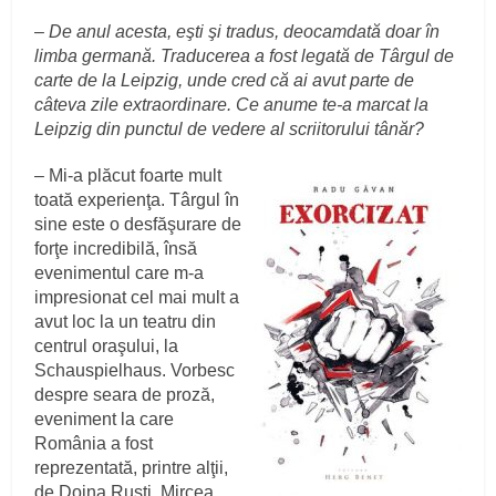
–
De anul acesta, eşti şi tradus, deocamdată doar în
limba germană. Traducerea a fost legată de Târgul de
carte de la Leipzig, unde cred că ai avut parte de
câteva zile extraordinare. Ce anume te-a marcat la
Leipzig din punctul de vedere al scriitorului tânăr?
– Mi-a plăcut foarte mult
toată experienţa. Târgul în
sine este o desfăşurare de
forţe incredibilă, însă
evenimentul care m-a
impresionat cel mai mult a
avut loc la un teatru din
centrul oraşului, la
Schauspielhaus. Vorbesc
despre seara de proză,
eveniment la care
România a fost
reprezentată, printre alţii,
de Doina Ruşti, Mircea