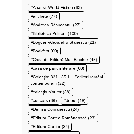
Anansi. World Fiction
(83)
anchetă
(77)
Andreea Răsuceanu
(27)
Biblioteca Polirom
(100)
Bogdan-Alexandru Stănescu
(21)
Bookfest
(60)
Casa de Editură Max Blecher
(45)
casa de pariuri literare
(68)
Colecţia: 821.135.1 – Scriitori români
contemporani
(22)
colecţia n’autor
(38)
concurs
(36)
debut
(49)
Denisa Comănescu
(24)
Editura Cartea Românească
(23)
Editura Cartier
(34)