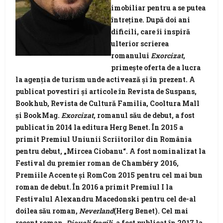
imobiliar pentru a se putea
întreţine. După doi ani
dificili, care îi inspiră
ulterior scrierea
romanului
Exorcizat
,
primeşte oferta de a lucra
la agenţia de turism unde activează şi în prezent. A
publicat povestiri și articole în Revista de Suspans,
Bookhub, Revista de Cultură Familia, Cooltura Mall
și BookMag.
Exorcizat
, romanul său de debut, a fost
publicat în 2014 la editura Herg Benet. În 2015 a
primit Premiul Uniunii Scriitorilor din România
pentru debut, „Mircea Ciobanu“. A fost nominalizat la
Festival du premier roman de Chambéry 2016,
Premiile Accente și RomCon 2015 pentru cel mai bun
roman de debut. În 2016 a primit Premiul I la
Festivalul Alexandru Macedonski pentru cel de-al
doilea său roman,
Neverland
(Herg Benet). Cel mai
recent roman,
Diavoli fragili
, a fost publicat în 2017 la