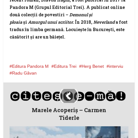
Pandora M (Grupul Editorial Trei). A publicat online
două colecții de povestiri –
Demonul și
ploaia
și
Amurgul unui scriitor
. În 2018,
Neverland
a fost
tradus în limba germană. Locuieşte în Bucureşti, este
căsătorit și are un băieţel.
Editura Pandora M
Editura Trei
Herg Benet
interviu
Radu Găvan
Marele Acoperiş – Carmen
Tiderle