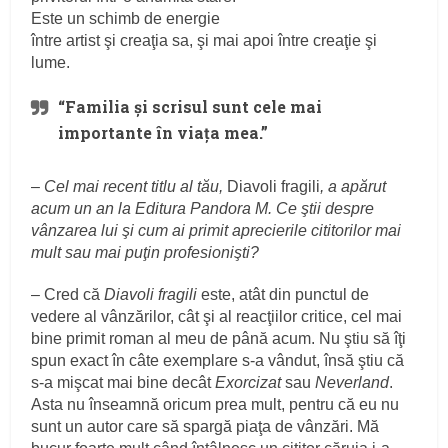
Este un schimb de energie
între artist şi creaţia sa, şi mai apoi între creaţie şi
lume.
“Familia şi scrisul sunt cele mai
importante în viaţa mea.”
–
Cel mai recent titlu al tău,
Diavoli fragili
, a apărut
acum un an la Editura Pandora M. Ce ştii despre
vânzarea lui şi cum ai primit aprecierile cititorilor mai
mult sau mai puţin profesionişti?
– Cred că
Diavoli fragili
este, atât din punctul de
vedere al vânzărilor, cât şi al reacţiilor critice, cel mai
bine primit roman al meu de până acum. Nu ştiu să îţi
spun exact în câte exemplare s-a vândut, însă ştiu că
s-a mişcat mai bine decât
Exorcizat
sau
Neverland
.
Asta nu înseamnă oricum prea mult, pentru că eu nu
sunt un autor care să spargă piaţa de vânzări. Mă