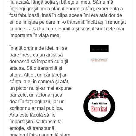
fiu acasă, lângă soţia şi băieţelul meu. Să nu mă
înţelegi greşit, mi-a plăcut enorm la târg, experienţa a
fost fabuloasă, însă în clipa aceea îmi era atât dor de
ei, de liniştea pe care mi-o transmit, încât aş fi renunţat
la orice ca să fiu cu ei. Familia şi scrisul sunt cele mai
importante în viaţa mea.
În altă ordine de idei, mi se
pare firesc ca un artist să
dorească să împartă cu alţii
arta sa. Să o transmită şi
altora. Altfel, un cântăreţ ar
cânta la el în cameră şi atât,
un pictor nu şi-ar mai expune
pânzele, un actor ar juca
doar în faţa oglinzii, iar un
scriitor nu ar mai publica.
Arta este făcută să fie
împărtăşită, să transmită
emoţie, să transpună
privitorul într-o anumită stare.