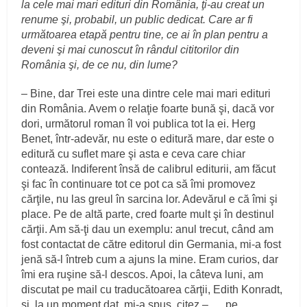
la cele mai mari edituri din România, ţi-au creat un
renume şi, probabil, un public dedicat. Care ar fi
următoarea etapă pentru tine, ce ai în plan pentru a
deveni şi mai cunoscut în rândul cititorilor din
România şi, de ce nu, din lume?
– Bine, dar Trei este una dintre cele mai mari edituri
din România. Avem o relaţie foarte bună şi, dacă vor
dori, următorul roman îl voi publica tot la ei. Herg
Benet, într-adevăr, nu este o editură mare, dar este o
editură cu suflet mare şi asta e ceva care chiar
contează. Indiferent însă de calibrul editurii, am făcut
şi fac în continuare tot ce pot ca să îmi promovez
cărţile, nu las greul în sarcina lor. Adevărul e că îmi şi
place. Pe de altă parte, cred foarte mult şi în destinul
cărţii. Am să-ţi dau un exemplu: anul trecut, când am
fost contactat de către editorul din Germania, mi-a fost
jenă să-l întreb cum a ajuns la mine. Eram curios, dar
îmi era ruşine să-l descos. Apoi, la câteva luni, am
discutat pe mail cu traducătoarea cărţii, Edith Konradt,
şi, la un moment dat, mi-a spus, citez – „…pe