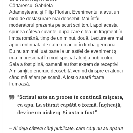
Cărtărescu, Gabriela
Adameşteanu şi Filip Florian. Evenimentul a avut un
mod de desfăşurare mai deosebit. Mai întâi
moderatorul prezenta pe scurt scriitorul, apoi acesta
spunea câteva cuvinte, după care citea un fragment în
limba română, timp de un minut, două. Lectura era mai
apoi continuată de către un actor în limba germană.
Eu nu am mai luat parte la un astfel de eveniment şi
m-a impresionat în mod special atenţia publicului.
Sala a fost plină, oamenii au fost extrem de receptivi.
Am simţit o energie deosebită venind dinspre ei atunci
când mă aflam pe scenă. A fost o seară foarte
frumoasă.
“Scrisul este un proces în continuă mişcare,
ca apa. La sfârşit capătă o formă. Îngheaţă,
devine un aisberg. Şi asta a fost.”
–
Ai deja câteva cărţi publicate, care cărţi nu au apărut