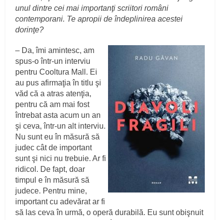
unul dintre cei mai importanţi scriitori români
contemporani. Te apropii de îndeplinirea acestei
dorinţe?
– Da, îmi amintesc, am
spus-o într-un interviu
pentru Cooltura Mall. Ei
au pus afirmaţia în titlu şi
văd că a atras atenţia,
pentru că am mai fost
întrebat asta acum un an
şi ceva, într-un alt interviu.
Nu sunt eu în măsură să
judec cât de important
sunt şi nici nu trebuie. Ar fi
ridicol. De fapt, doar
timpul e în măsură să
judece. Pentru mine,
important cu adevărat ar fi
să las ceva în urmă, o operă durabilă. Eu sunt obişnuit