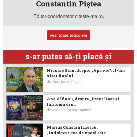
Constantin Piştea
Editor-coordonator citeste-ma.ro.
vezi toate articolele
s-ar putea să-ţi placă şi
Nicolae Stan, despre „Apă vie”: „I-am
visat finalul...
de
Constantin Piştea
Ana Alfianu, despre „Peter Haas și
fantoma din...
de
Mihaela Pascu-Oglindă
Marius Constantinescu:
„Îndrăgostirea de operă este...