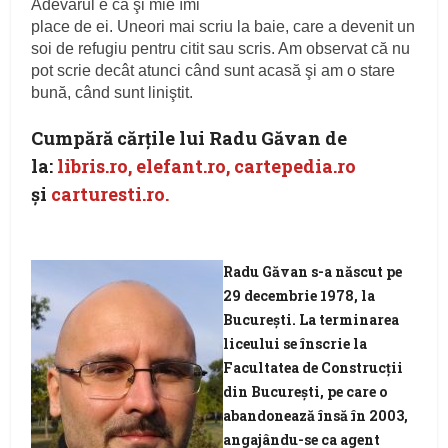
Adevărul e că şi mie îmi
place de ei. Uneori mai scriu la baie, care a devenit un
soi de refugiu pentru citit sau scris. Am observat că nu
pot scrie decât atunci când sunt acasă şi am o stare
bună, când sunt liniştit.
Cumpără cărţile lui Radu Găvan de
la:
libris.ro,
elefant.ro,
cartepedia.ro
şi
carturesti.ro.
Radu Găvan
s-a născut pe
29 decembrie 1978, la
Bucureşti. La terminarea
liceului se înscrie la
Facultatea de Construcţii
din Bucureşti, pe care o
abandonează însă în 2003,
angajându-se ca agent