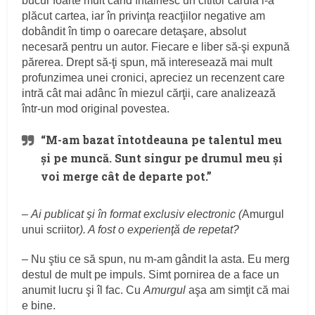
bucur foarte mult când întâlnesc un cititor căruia i-a
plăcut cartea, iar în privinţa reacţiilor negative am
dobândit în timp o oarecare detaşare, absolut
necesară pentru un autor. Fiecare e liber să-şi expună
părerea. Drept să-ţi spun, mă interesează mai mult
profunzimea unei cronici, apreciez un recenzent care
intră cât mai adânc în miezul cărţii, care analizează
într-un mod original povestea.
“M-am bazat întotdeauna pe talentul meu
şi pe muncă. Sunt singur pe drumul meu şi
voi merge cât de departe pot.”
–
Ai publicat şi în format exclusiv electronic (
Amurgul
unui scriitor
). A fost o experienţă de repetat?
– Nu ştiu ce să spun, nu m-am gândit la asta. Eu merg
destul de mult pe impuls. Simt pornirea de a face un
anumit lucru şi îl fac. Cu
Amurgul
aşa am simţit că mai
e bine.