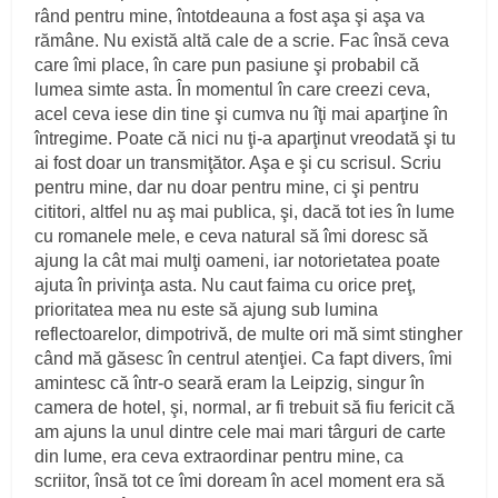
rând pentru mine, întotdeauna a fost aşa şi aşa va
rămâne. Nu există altă cale de a scrie. Fac însă ceva
care îmi place, în care pun pasiune şi probabil că
lumea simte asta. În momentul în care creezi ceva,
acel ceva iese din tine şi cumva nu îţi mai aparţine în
întregime. Poate că nici nu ţi-a aparţinut vreodată şi tu
ai fost doar un transmiţător. Aşa e şi cu scrisul. Scriu
pentru mine, dar nu doar pentru mine, ci şi pentru
cititori, altfel nu aş mai publica, şi, dacă tot ies în lume
cu romanele mele, e ceva natural să îmi doresc să
ajung la cât mai mulţi oameni, iar notorietatea poate
ajuta în privinţa asta. Nu caut faima cu orice preţ,
prioritatea mea nu este să ajung sub lumina
reflectoarelor, dimpotrivă, de multe ori mă simt stingher
când mă găsesc în centrul atenţiei. Ca fapt divers, îmi
amintesc că într-o seară eram la Leipzig, singur în
camera de hotel, şi, normal, ar fi trebuit să fiu fericit că
am ajuns la unul dintre cele mai mari târguri de carte
din lume, era ceva extraordinar pentru mine, ca
scriitor, însă tot ce îmi doream în acel moment era să