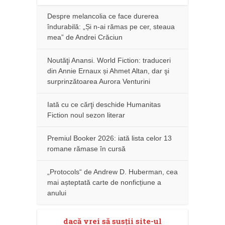
Despre melancolia ce face durerea
îndurabilă: „Și n-ai rămas pe cer, steaua
mea” de Andrei Crăciun
Noutăţi Anansi. World Fiction: traduceri
din Annie Ernaux și Ahmet Altan, dar şi
surprinzătoarea Aurora Venturini
Iată cu ce cărţi deschide Humanitas
Fiction noul sezon literar
Premiul Booker 2026: iată lista celor 13
romane rămase în cursă
„Protocols“ de Andrew D. Huberman, cea
mai așteptată carte de nonficțiune a
anului
dacă vrei să susţii site-ul