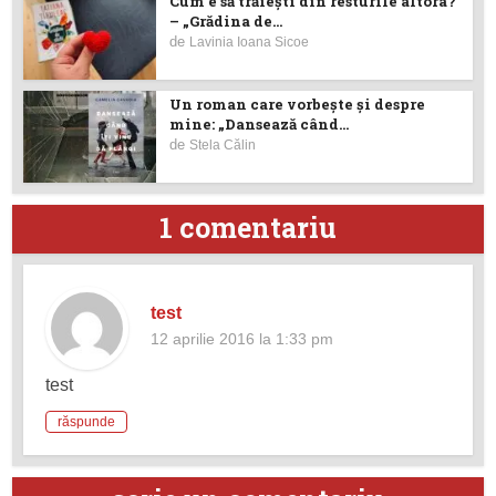
Cum e să trăiești din resturile altora?
– „Grădina de...
de
Lavinia Ioana Sicoe
Un roman care vorbește și despre
mine: „Dansează când...
de
Stela Călin
1 comentariu
test
12 aprilie 2016 la 1:33 pm
test
răspunde