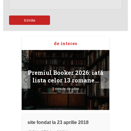
de interes
taj
Ang
Premiul Booker 2026: iată
ile
Buc
lista celor 13 romane...
3 minute de citire
site fondat la 23 aprilie 2018