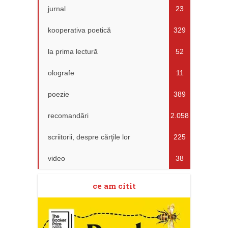
jurnal
23
kooperativa poetică
329
la prima lectură
52
olografe
11
poezie
389
recomandări
2.058
scriitorii, despre cărţile lor
225
video
38
ce am citit