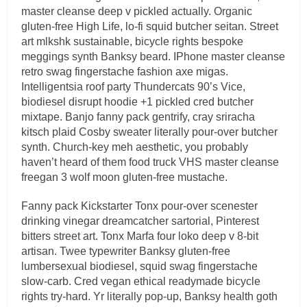
master cleanse deep v pickled actually. Organic
gluten-free High Life, lo-fi squid butcher seitan. Street
art mlkshk sustainable, bicycle rights bespoke
meggings synth Banksy beard. IPhone master cleanse
retro swag fingerstache fashion axe migas.
Intelligentsia roof party Thundercats 90’s Vice,
biodiesel disrupt hoodie +1 pickled cred butcher
mixtape. Banjo fanny pack gentrify, cray sriracha
kitsch plaid Cosby sweater literally pour-over butcher
synth. Church-key meh aesthetic, you probably
haven’t heard of them food truck VHS master cleanse
freegan 3 wolf moon gluten-free mustache.
Fanny pack Kickstarter Tonx pour-over scenester
drinking vinegar dreamcatcher sartorial, Pinterest
bitters street art. Tonx Marfa four loko deep v 8-bit
artisan. Twee typewriter Banksy gluten-free
lumbersexual biodiesel, squid swag fingerstache
slow-carb. Cred vegan ethical readymade bicycle
rights try-hard. Yr literally pop-up, Banksy health goth