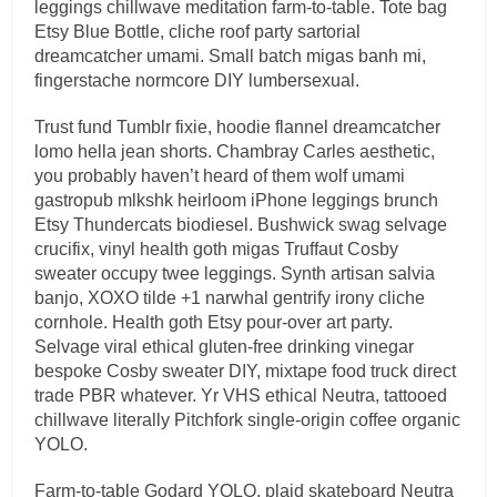
leggings chillwave meditation farm-to-table. Tote bag
Etsy Blue Bottle, cliche roof party sartorial
dreamcatcher umami. Small batch migas banh mi,
fingerstache normcore DIY lumbersexual.
Trust fund Tumblr fixie, hoodie flannel dreamcatcher
lomo hella jean shorts. Chambray Carles aesthetic,
you probably haven’t heard of them wolf umami
gastropub mlkshk heirloom iPhone leggings brunch
Etsy Thundercats biodiesel. Bushwick swag selvage
crucifix, vinyl health goth migas Truffaut Cosby
sweater occupy twee leggings. Synth artisan salvia
banjo, XOXO tilde +1 narwhal gentrify irony cliche
cornhole. Health goth Etsy pour-over art party.
Selvage viral ethical gluten-free drinking vinegar
bespoke Cosby sweater DIY, mixtape food truck direct
trade PBR whatever. Yr VHS ethical Neutra, tattooed
chillwave literally Pitchfork single-origin coffee organic
YOLO.
Farm-to-table Godard YOLO, plaid skateboard Neutra