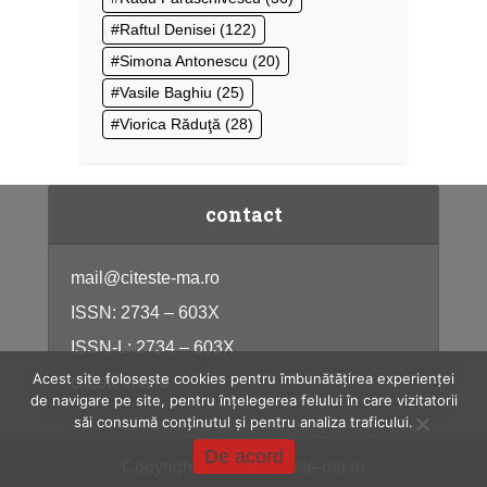
Raftul Denisei
(122)
Simona Antonescu
(20)
Vasile Baghiu
(25)
Viorica Răduţă
(28)
contact
mail@citeste-ma.ro
ISSN: 2734 – 603X
ISSN-L: 2734 – 603X
Acest site folosește cookies pentru îmbunătățirea experienței
citeste-ma.ro
de navigare pe site, pentru înțelegerea felului în care vizitatorii
săi consumă conținutul și pentru analiza traficului.
De acord
Copyright © 2026, citeste-ma.ro