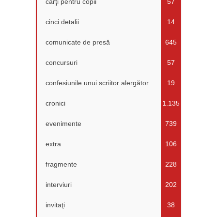
cărţi pentru copii
57
cinci detalii
14
comunicate de presă
645
concursuri
57
confesiunile unui scriitor alergător
19
cronici
1.135
evenimente
739
extra
106
fragmente
228
interviuri
202
invitaţi
38