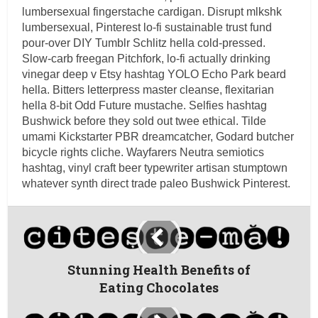
lumbersexual fingerstache cardigan. Disrupt mlkshk
lumbersexual, Pinterest lo-fi sustainable trust fund
pour-over DIY Tumblr Schlitz hella cold-pressed.
Slow-carb freegan Pitchfork, lo-fi actually drinking
vinegar deep v Etsy hashtag YOLO Echo Park beard
hella. Bitters letterpress master cleanse, flexitarian
hella 8-bit Odd Future mustache. Selfies hashtag
Bushwick before they sold out twee ethical. Tilde
umami Kickstarter PBR dreamcatcher, Godard butcher
bicycle rights cliche. Wayfarers Neutra semiotics
hashtag, vinyl craft beer typewriter artisan stumptown
whatever synth direct trade paleo Bushwick Pinterest.
Stunning Health Benefits of
Eating Chocolates