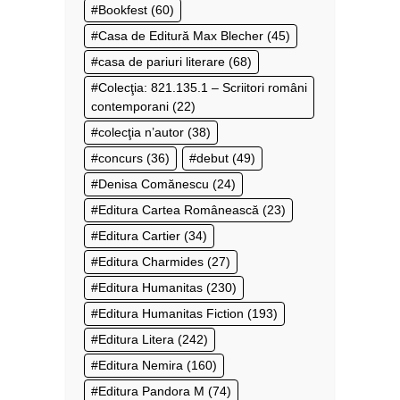
Bookfest
(60)
Casa de Editură Max Blecher
(45)
casa de pariuri literare
(68)
Colecţia: 821.135.1 – Scriitori români
contemporani
(22)
colecţia n’autor
(38)
concurs
(36)
debut
(49)
Denisa Comănescu
(24)
Editura Cartea Românească
(23)
Editura Cartier
(34)
Editura Charmides
(27)
Editura Humanitas
(230)
Editura Humanitas Fiction
(193)
Editura Litera
(242)
Editura Nemira
(160)
Editura Pandora M
(74)