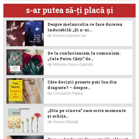
s-ar putea să-ţi placă şi
Despre melancolia ce face durerea
îndurabilă: „Și n-ai...
de
Romeo Aurelian Ilie
De la confucianism la comunism:
„Cele Patru Cărți” de...
de
Mihaela Pascu-Oglindă
Câte decizii proaste poţi lua din
dragoste? – despre...
de
Constantin Piştea
„Știu pe cineva” care scrie momente
și schițe...
de
Viorica Răduţă