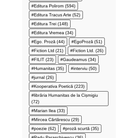
Editura Polirom
(594)
Editura Tracus Arte
(52)
Editura Trei
(148)
Editura Vremea
(34)
Ego. Proză
(44)
EgoProză
(51)
Fiction Ltd
(21)
Fiction Ltd.
(26)
FILIT
(23)
Gaudeamus
(34)
Humanitas
(35)
interviu
(50)
jurnal
(26)
Kooperativa Poetică
(223)
librăria Humanitas de la Cișmigiu
(72)
Marian Ilea
(33)
Mircea Cărtărescu
(29)
poezie
(62)
proză scurtă
(35)
Radu Paraschivescu
(36)