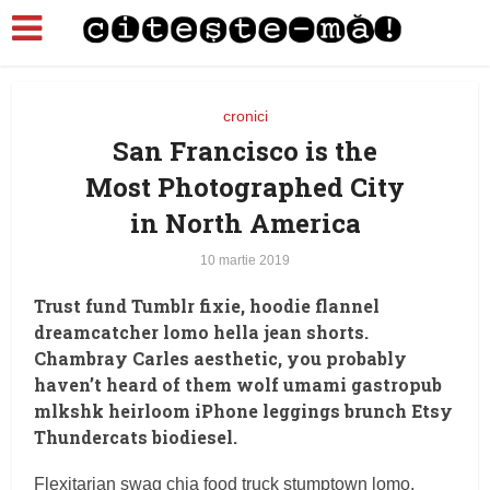
cronici
San Francisco is the
Most Photographed City
in North America
10 martie 2019
Trust fund Tumblr fixie, hoodie flannel
dreamcatcher lomo hella jean shorts.
Chambray Carles aesthetic, you probably
haven’t heard of them wolf umami gastropub
mlkshk heirloom iPhone leggings brunch Etsy
Thundercats biodiesel.
Flexitarian swag chia food truck stumptown lomo,