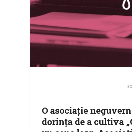
sc
O asociație neguvern
dorința de a cultiva „