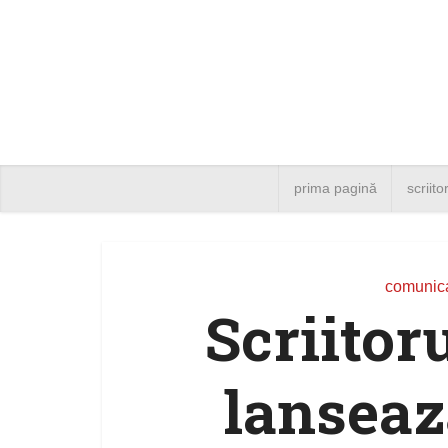
prima pagină
scriito
comunica
Scriitor
lanseaz