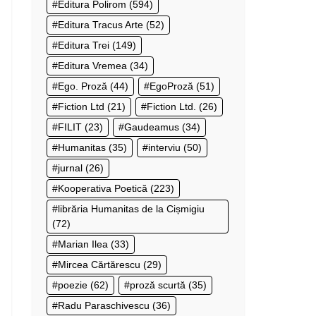
Editura Polirom
(594)
Editura Tracus Arte
(52)
Editura Trei
(149)
Editura Vremea
(34)
Ego. Proză
(44)
EgoProză
(51)
Fiction Ltd
(21)
Fiction Ltd.
(26)
FILIT
(23)
Gaudeamus
(34)
Humanitas
(35)
interviu
(50)
jurnal
(26)
Kooperativa Poetică
(223)
librăria Humanitas de la Cișmigiu
(72)
Marian Ilea
(33)
Mircea Cărtărescu
(29)
poezie
(62)
proză scurtă
(35)
Radu Paraschivescu
(36)