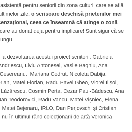
asistență pentru seniorii din zona culturii care se află
ultimelor zile,
o scrisoare deschisă prietenilor mei
 senzațional, ceea ce înseamnă că atinge o zonă
care au donat deja pentru implicare! Sunt sigur că se
 Lungu.
a dezvoltarea acestui proiect scriitorii: Gabriela
driescu, Liviu Antonesei, Vasile Baghiu, Ana
Cesereanu, Mariana Codruț, Nicoleta Dabija,
ian, Matei Florian, Radu Pavel Gheo, Viorel Ilișoi,
in Lăzărescu, Cosmin Perța, Cezar Paul-Bădescu, Ana
an Teodorovici, Radu Vancu, Matei Vișniec, Elena
ne, Matei Bejenaru, IRLO, Dan Perjovschi și Cristian
 nu în ultimul rând colecționarii de artă Veronica