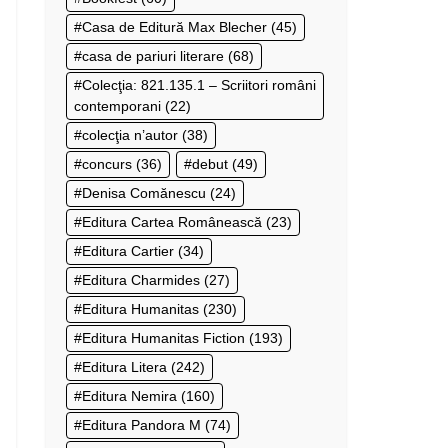
Casa de Editură Max Blecher
(45)
casa de pariuri literare
(68)
Colecţia: 821.135.1 – Scriitori români
contemporani
(22)
colecţia n’autor
(38)
concurs
(36)
debut
(49)
Denisa Comănescu
(24)
Editura Cartea Românească
(23)
Editura Cartier
(34)
Editura Charmides
(27)
Editura Humanitas
(230)
Editura Humanitas Fiction
(193)
Editura Litera
(242)
Editura Nemira
(160)
Editura Pandora M
(74)