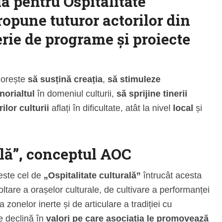
ia pentru Ospitalitate
opune tuturor actorilor din
erie de programe și proiecte
 dorește
să susțină creația
,
să stimuleze
norialtul
în domeniul culturii,
să sprijine tinerii
ilor culturii
aflați în dificultate, atât la nivel
local
și
ală”, conceptul AOC
este cel de
„Ospitalitate culturală”
întrucât acesta
tare a orașelor culturale, de cultivare a performanței
 a zonelor inerte și de articulare a tradiției cu
e declină în
valori pe care asociația le promovează