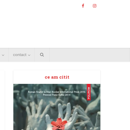
e
contact
ce am citit