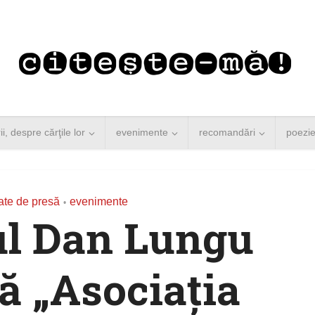
rii, despre cărţile lor
evenimente
recomandări
poezi
te de presă
evenimente
•
ul Dan Lungu
ă „Asociația