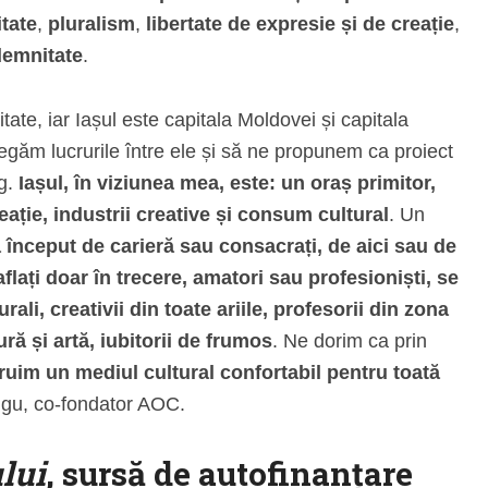
itate
,
pluralism
,
libertate de expresie și de creație
,
demnitate
.
tate, iar Iașul este capitala Moldovei și capitala
 legăm lucrurile între ele și să ne propunem ca proiect
rg.
Iașul, în viziunea mea, este: un oraș primitor,
ație, industrii creative și consum cultural
. Un
i la început de carieră sau consacrați, de aici sau de
aflați doar în trecere, amatori sau profesioniști, se
rali, creativii din toate ariile, profesorii din zona
ră și artă, iubitorii de frumos
. Ne dorim ca prin
ruim un mediul cultural confortabil pentru toată
ungu, co-fondator AOC.
lui
, sursă de autofinanțare