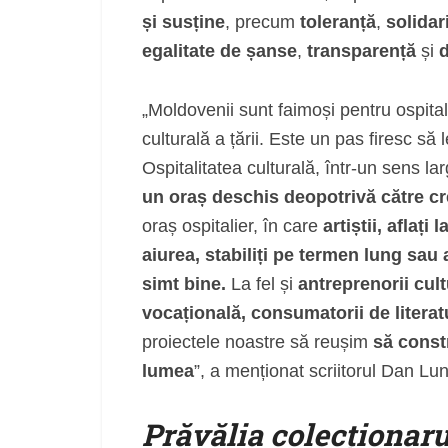
și susține
, precum
toleranță
,
solidar
egalitate de șanse
,
transparență
și
„Moldovenii sunt faimoși pentru ospitali
culturală a țării. Este un pas firesc să
Ospitalitatea culturală, într-un sens la
un oraș deschis deopotrivă către cre
oraș ospitalier, în care
artiștii, aflaț
aiurea, stabiliți pe termen lung sau 
simt bine.
La fel și
antreprenorii cultu
vocațională, consumatorii de literatu
proiectele noastre să reușim
să const
lumea
”, a menționat scriitorul Dan L
Prăvălia colecționaru