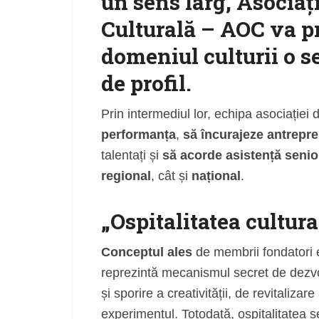
un sens larg, Asociaț
Culturală – AOC va pr
domeniul culturii o s
de profil.
Prin intermediul lor, echipa asociației
performanța
,
să încurajeze antrepre
talentați și
să acorde asistență senior
regional
, cât și
național
.
„Ospitalitatea cultur
Conceptul ales
de membrii fondatori 
reprezintă mecanismul secret de dezvol
și sporire a creativității, de revitalizare
experimentul. Totodată, ospitalitatea s