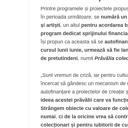
Printre programele și proiectele propu
în perioada următoare, se
numără un p
și artiști
, un altul
pentru acordarea bur
program dedicat sprijinului financia
își propun ca aceasta să se
autofinan
cursul lunii iunie, urmează să fie la
de pretutindeni
, numit
Prăvălia colec
„Sunt vremuri de criză, iar pentru cul
încercat să gândesc un mecanism de rei
autofinanțare a proiectelor de creație ș
ideea acestei prăvălii care va funcț
Strângem obiecte cu valoare de colecț
numai
,
ci de la oricine vrea să cont
colecționari și pentru iubitorii de cu