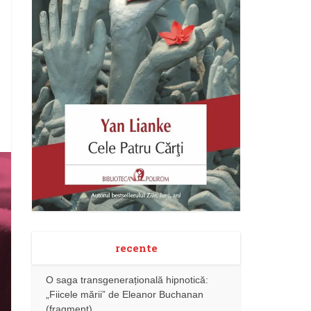
recente
O saga transgenerațională hipnotică:
„Fiicele mării” de Eleanor Buchanan
(fragment)