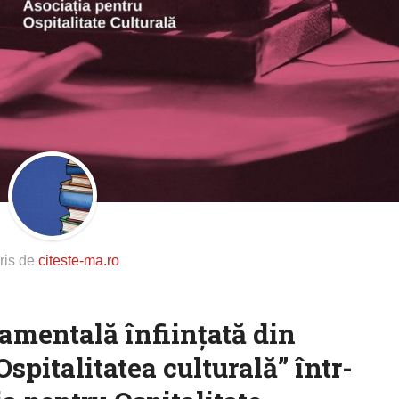
ris de
citeste-ma.ro
amentală înființată din
Ospitalitatea culturală” într-