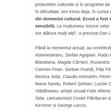
proiectelor culturale și în programe de 
în dificultate. Am trimis deja, în cursul 
din domeniul cultural. Ecoul a fost
sensibilă.
Le mulțumesc tuturor celor 
vor alătura mulți alții”, a precizat Dan
Până la momentul actual, au contribuit l
Adameșteanu, Ștefan Agopian, Radu An
Blandiana, Magda Cârneci, Ruxandra 
Carmen Firan, Șerban Foarță, Filip Flor
Monica Joița, Claudiu Komartin, Flor
Maria Sandu, Robert Șerban, Lucian D
Vlădăreanu; artiștii vizuali Felix Afte
Sida, caricaturistul Costel Pătrășcan și
Kirchner și George Lecca.