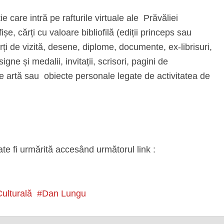
e care intră pe rafturile virtuale ale Prăvăliei
ișe, cărți cu valoare bibliofilă (ediții princeps sau
rți de vizită, desene, diplome, documente, ex-librisuri,
igne și medalii, invitații, scrisori, pagini de
de artă sau obiecte personale legate de activitatea de
te fi urmărită accesând următorul link :
Culturală
Dan Lungu