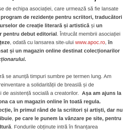
se de echipa asociației, care urmează să fie lansate
rogram de rezidențe pentru scriitori, traducători
selor de creație literară și artistică
și
un
r pentru debut editorial
. Întrucât membrii asociației
țeze
, odată cu lansarea site-ului
www.apoc.ro
,
în
nsat și un magazin online destinat colecționarilor
ționarului.
tură se anunță timpuri sumbre pe termen lung. Am
nventare a solidarității de breaslă și de
i de asistență socială a creatorilor.
Așa am ajuns la
iona ca un magazin online în toată regula.
ie, în primul rând de la scriitori și artiști, dar nu
ribuie
,
pe care le punem la vânzare pe site, pentru
ltură
. Fondurile obținute intră în finanțarea