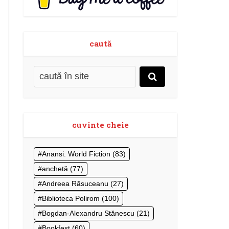
caută
cuvinte cheie
Anansi. World Fiction
(83)
anchetă
(77)
Andreea Răsuceanu
(27)
Biblioteca Polirom
(100)
Bogdan-Alexandru Stănescu
(21)
Bookfest
(60)