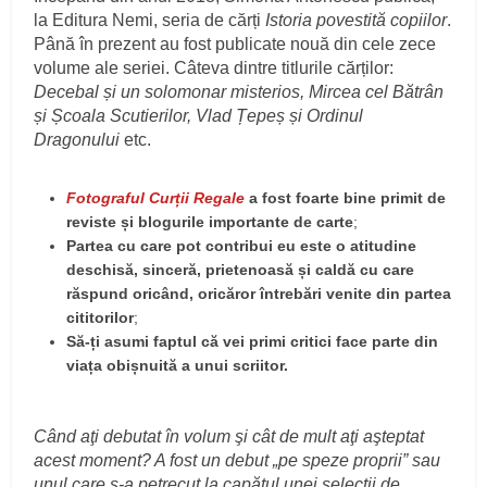
la Editura Nemi, seria de cărți
Istoria povestită copiilor
.
Până în prezent au fost publicate nouă din cele zece
volume ale seriei. Câteva dintre titlurile cărților:
Decebal și un solomonar misterios, Mircea cel Bătrân
și Școala Scutierilor, Vlad Țepeș și Ordinul
Dragonului
etc.
Fotograful Curții Regale
a fost foarte bine primit de
reviste și blogurile importante de carte
;
Partea cu care pot contribui eu este o atitudine
deschisă, sinceră, prietenoasă și caldă cu care
răspund oricând, oricăror întrebări venite din partea
cititorilor
;
Să-ți asumi faptul că vei primi critici face parte din
viața obișnuită a unui scriitor.
Când aţi debutat în volum şi cât de mult aţi aşteptat
acest moment? A fost un debut „pe speze proprii” sau
unul care s-a petrecut la capătul unei selecţii de