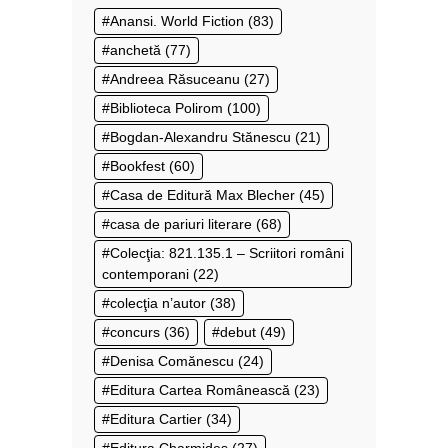
Anansi. World Fiction
(83)
anchetă
(77)
Andreea Răsuceanu
(27)
Biblioteca Polirom
(100)
Bogdan-Alexandru Stănescu
(21)
Bookfest
(60)
Casa de Editură Max Blecher
(45)
casa de pariuri literare
(68)
Colecţia: 821.135.1 – Scriitori români
contemporani
(22)
colecţia n’autor
(38)
concurs
(36)
debut
(49)
Denisa Comănescu
(24)
Editura Cartea Românească
(23)
Editura Cartier
(34)