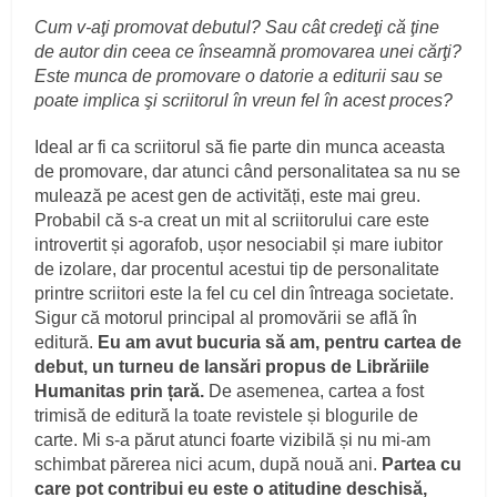
Cum v-aţi promovat debutul? Sau cât credeţi că ţine
de autor din ceea ce înseamnă promovarea unei cărţi?
Este munca de promovare o datorie a editurii sau se
poate implica şi scriitorul în vreun fel în acest proces?
Ideal ar fi ca scriitorul să fie parte din munca aceasta
de promovare, dar atunci când personalitatea sa nu se
mulează pe acest gen de activități, este mai greu.
Probabil că s-a creat un mit al scriitorului care este
introvertit și agorafob, ușor nesociabil și mare iubitor
de izolare, dar procentul acestui tip de personalitate
printre scriitori este la fel cu cel din întreaga societate.
Sigur că motorul principal al promovării se află în
editură.
Eu am avut bucuria să am, pentru cartea de
debut, un turneu de lansări propus de Librăriile
Humanitas prin țară.
De asemenea, cartea a fost
trimisă de editură la toate revistele și blogurile de
carte. Mi s-a părut atunci foarte vizibilă și nu mi-am
schimbat părerea nici acum, după nouă ani.
Partea cu
care pot contribui eu este o atitudine deschisă,