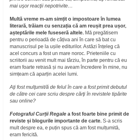
mai uşor reacţii nepotrivite…
Multă vreme m-am simțit o impostoare în lumea
literară, trăiam cu senzația că am reușit prea ușor,
așteptările mele fuseseră altele.
Mă pregătisem
pentru o perioadă de câțiva ani în care să bat cu
manuscrisul pe la ușile editurilor. Astăzi înțeleg că
acel concurs a fost un mare noroc. Prieteniile cu
scriitorii au venit mult mai târziu, în parte pentru că eu
eram foarte retrasă și nu aveam încredere în mine, nu
simțeam că aparțin acelei lumi.
Aţi fost mulţumit/ă de felul în care a fost primit debutul
de către cei care scriu despre cărţi în revistele tipărite
sau online?
Fotograful Curții Regale
a fost foarte bine primit de
reviste și blogurile importante de carte.
S-a scris
mult despre ea, e puțin spus că am fost mulțumită,
eram fericită.