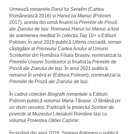
Urmează romanele
Darul lui Serafim
(Cartea
Românească 2016) și
Hanul lui Manuc
(Polirom
2017), acesta din urmă finalist la
Premiile de Proză
ale Ziarului de Iași.
Romanul
Hanul lui Manuc
a fost
de asemenea reeditat în colecția Top 10+ a Editurii
Polirom. În anul 2019 publică
Ultima cruciadă
, roman
câștigător al
Premiului Cartea Anului
al Uniunii
Scriitorilor din România Filiala Brașov, nominalizat la
Premiile Uniunii Scriitorilor
și finalist la
Premiile de
Proză ale Ziarului de Iași.
În anul 2021 publică
romanul
În umbra ei
(Editura Polirom), nominalizat la
Premiile de Proză ale Ziarului de Iași.
În cadrul colecției
Biografii romanțate
a Editurii
Polirom publică volumul
Maria Tănase. O fântână pe
un drum secetos
. Participă la proiectul
Scriitori de
poveste
al Muzeului Literaturii Române Iași cu
volumul
Povestea Otiliei Cazimir
.
Începând din anul 2018, Simona Antonescu publică,