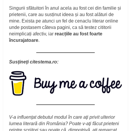
Singurii sfătuitori în anul acela au fost cei din familie și
prietenii, care au susținut ideea și au fost alături de
mine. Exista pe atunci un fel de cenaclu literar online
unde postasem câteva pagini, ca să testez cititorii
neimplicați afectiv, iar
reacțiile au fost foarte
încurajatoare
.
Susţineţi citestema.ro:
V-a influenţat debutul modul în care aţi privit ulterior
lumea literară din România? Poate v-aţi făcut prieteni
printre scriitori sau poate că, dimpotrivă, aţi remarcat