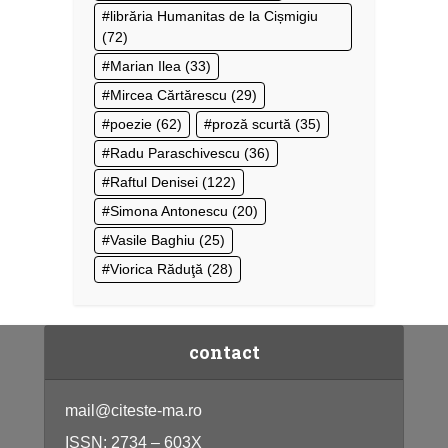
librăria Humanitas de la Cișmigiu
(72)
Marian Ilea
(33)
Mircea Cărtărescu
(29)
poezie
(62)
proză scurtă
(35)
Radu Paraschivescu
(36)
Raftul Denisei
(122)
Simona Antonescu
(20)
Vasile Baghiu
(25)
Viorica Răduţă
(28)
contact
mail@citeste-ma.ro
ISSN: 2734 – 603X