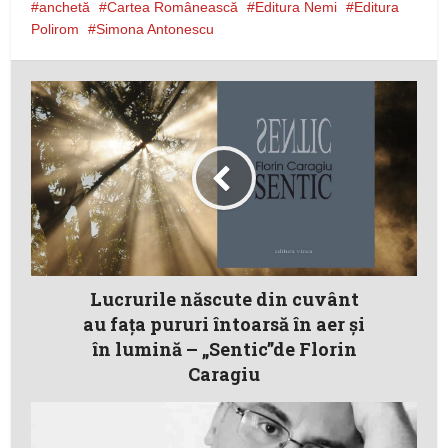
anchetă
Cartea Românească
Editura Nemi
Editura
Polirom
Simona Antonescu
Lucrurile născute din cuvânt
au fața pururi întoarsă în aer și
în lumină – „Sentic”de Florin
Caragiu