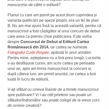
manuscrise de către o editură?
Planul cu care am pornit pe acest drum cuprindea și
varianta publicării pe speze proprii, era un fel de plan
B. Nu am mai ajuns însă la această variantă, pentru că
manuscrisul a fost câștigător al unui concurs de debut
care avea ca premiu chiar publicarea. Este vorba
despre
Concursul de Debut al Editurii Cartea
Românească din 2014
, iar cartea se numește
Fotograful Curții Regale
, apărută în anul următor.
Pentru mine, așteptarea nu a fost prea lungă. Lucrurile
s-au desfășurat cursiv, am scris cartea pe perioada
unui an, apoi am trimis manuscrisul la concurs și,
după câteva luni, am primit anunțul, iar cartea a fost
luată în lucru de editură.
V-aţi sfătuit cu cineva înainte de a trimite manuscrisul
spre publicare? Vi l-au citit prietenii sau poate un
sfătuitor/îndrumător sau poate colegii de la vreun curs
de scriere creativă?