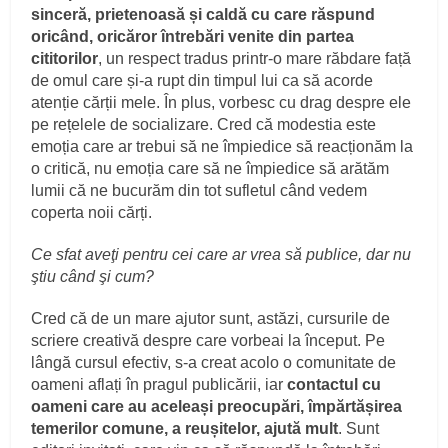
sinceră, prietenoasă și caldă cu care răspund
oricând, oricăror întrebări venite din partea
cititorilor
, un respect tradus printr-o mare răbdare față
de omul care și-a rupt din timpul lui ca să acorde
atenție cărții mele. În plus, vorbesc cu drag despre ele
pe rețelele de socializare. Cred că modestia este
emoția care ar trebui să ne împiedice să reacționăm la
o critică, nu emoția care să ne împiedice să arătăm
lumii că ne bucurăm din tot sufletul când vedem
coperta noii cărți.
Ce sfat aveţi pentru cei care ar vrea să publice, dar nu
ştiu când şi cum?
Cred că de un mare ajutor sunt, astăzi, cursurile de
scriere creativă despre care vorbeai la început. Pe
lângă cursul efectiv, s-a creat acolo o comunitate de
oameni aflați în pragul publicării, iar
contactul cu
oameni care au aceleași preocupări, împărtășirea
temerilor comune, a reușitelor, ajută mult
. Sunt