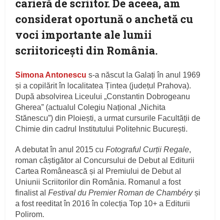
carieră de scriitor. De aceea, am
considerat oportună o anchetă cu
voci importante ale lumii
scriitoriceşti din România.
Simona Antonescu
s-a născut la Galați în anul 1969
și a copilărit în localitatea Țintea (județul Prahova).
După absolvirea Liceului „Constantin Dobrogeanu
Gherea” (actualul Colegiu Național „Nichita
Stănescu”) din Ploiești, a urmat cursurile Facultății de
Chimie din cadrul Institutului Politehnic București.
A debutat în anul 2015 cu
Fotograful Curții Regale
,
roman câștigător al Concursului de Debut al Editurii
Cartea Românească și al Premiului de Debut al
Uniunii Scriitorilor din România. Romanul a fost
finalist al
Festival du Premier Roman de Chambéry
și
a fost reeditat în 2016 în colecția Top 10+ a Editurii
Polirom.