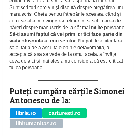
editori invitați, care vin ca să răspundă la întrebări.
Sunt scriitori care vin și discută despre pregătirea unui
manuscris. Cheia pentru întrebările acestea, când și
cum, se află în învingerea reținerilor și solicitarea de
păreri despre manuscris de la cât mai multe persoane.
Să-ți asumi faptul că vei primi critici face parte din
viața obișnuită a unui scriitor.
Nu poți fi scriitor fără
să ai tăria de a asculta o opinie defavorabilă, a
accepta că așa se vede de la omul acela, a învăța
ceva de aici și mai ales a nu considera că ești criticat
tu, ca persoană.
Puteţi cumpăra cărţile Simonei
Antonescu de la:
libris.ro
carturesti.ro
libhumanitas.ro