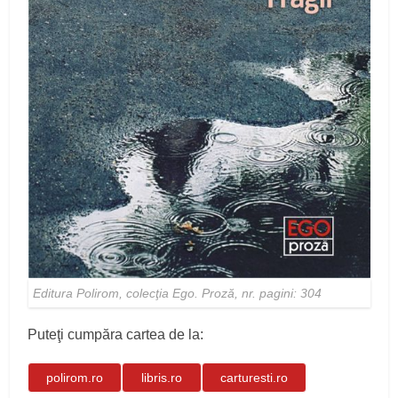
Editura Polirom, colecţia Ego. Proză, nr. pagini: 304
Puteţi cumpăra cartea de la:
polirom.ro
libris.ro
carturesti.ro