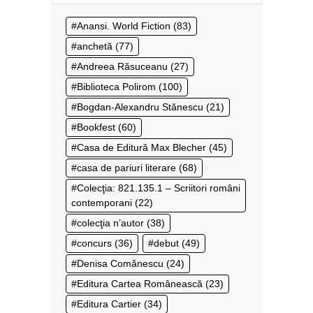
Anansi. World Fiction
(83)
anchetă
(77)
Andreea Răsuceanu
(27)
Biblioteca Polirom
(100)
Bogdan-Alexandru Stănescu
(21)
Bookfest
(60)
Casa de Editură Max Blecher
(45)
casa de pariuri literare
(68)
Colecţia: 821.135.1 – Scriitori români
contemporani
(22)
colecţia n’autor
(38)
concurs
(36)
debut
(49)
Denisa Comănescu
(24)
Editura Cartea Românească
(23)
Editura Cartier
(34)