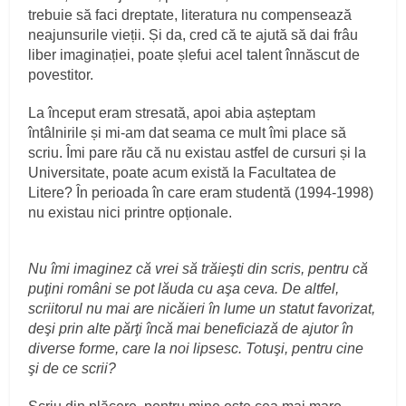
trebuie să faci dreptate, literatura nu compensează
neajunsurile vieții. Și da, cred că te ajută să dai frâu
liber imaginației, poate șlefui acel talent înnăscut de
povestitor.
La început eram stresată, apoi abia așteptam
întâlnirile și mi-am dat seama ce mult îmi place să
scriu. Îmi pare rău că nu existau astfel de cursuri și la
Universitate, poate acum există la Facultatea de
Litere? În perioada în care eram studentă (1994-1998)
nu existau nici printre opționale.
Nu îmi imaginez că vrei să trăieşti din scris, pentru că
puţini români se pot lăuda cu aşa ceva. De altfel,
scriitorul nu mai are nicăieri în lume un statut favorizat,
deşi prin alte părţi încă mai beneficiază de ajutor în
diverse forme, care la noi lipsesc. Totuşi, pentru cine
şi de ce scrii?