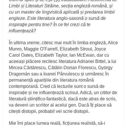
Limbi și Literaturi Străine, secția engleză-română, şi
cu un master de lingvistică aplicată și predarea limbii
engleze. Este literatura anglo-saxonă o sursă de
inspiraţie pentru tine? În ce fel crezi că te
influenţează?
În ultima vreme, citesc mai mult în limba engleză, Alice
Munro, Maggie O’Farrell, Elizabeth Strout, Joyce
Carol Oates, Elizabeth Taylor, Ian McEwan, dar cu
aceeași plăcere recitesc literatura Adrianei Bittel, a lui
Mircea Cărtărescu, Cătălin Dorian Florescu, György
Dragomán sau a Ioanei Pârvulescu și urmăresc în
permanență aparițiile din literatura română
contemporană. Cred că lecturile sunt o sursă de
inspirație și ne influențează scrisul. Adică, un cititor de
literatură științifico-fantastică, dacă este atras de scris,
va deveni un scriitor al acelui gen. Dacă îți place să
citești distopii, probabil vei scrie distopii.
Mie îmi place lumea reală, ficțiunea realistă, să-i