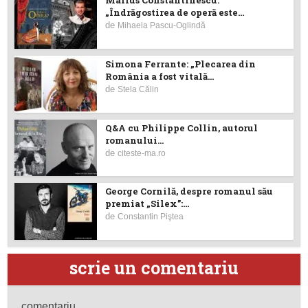
Marius Constantinescu:
„Îndrăgostirea de operă este...
de
Mihaela Pascu-Oglindă
Simona Ferrante: „Plecarea din
România a fost vitală...
de
Stela Călin
Q&A cu Philippe Collin, autorul
romanului...
de
citeste-ma.ro
George Cornilă, despre romanul său
premiat „Silex”:...
de
Constantin Piştea
scrie un comentariu
comentariu