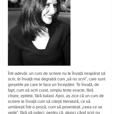
Într-adevăr, un curs de scriere nu te învață neapărat să
scrii, te învață mai degrabă cum „să nu scrii”, care sunt
greșelile pe care le face un începător. Te învață, de
fapt, cum să scrii curat, simplu texte exacte, fără
clișee, epitete, fără balast. Apoi, aș zice că un curs de
scriere te învață cum să citești literatură, ce să
urmărești într-o proză, cum să povestești „ceea ce se
vede”, fără să judeci, pentru că, atunci când scrii nu