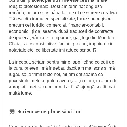
Scriu din plăcere, pentru mine este cea mai mare
reușită profesională. Deși am terminat engleză-
română, nu am scris până la cursul de scriere creativă.
Trăiesc din traduceri specializate, lucrez pe registre
precum cel juridic, comercial, financiar-contabil,
economic. Îți dai seama, după traduceri de contracte
de ipotecă, vânzare-cumpărare, gaj, legi din Monitorul
Oficial, acte constitutive, facturi, procuri, împuterniciri
notariale etc, ce libertate îmi aduce scrisul!
?
La început, scriam pentru mine, apoi, când colegii de
la curs, prietenii mă întrebau dacă am mai scris și mă
rugau să le trimit texte noi, mi-am dat seama că
povestirile mele ar putea avea și alți cititori, în afară de
apropiații mei, și ce minunat ar fi să ajungă la cât mai
multă lume.
Scriem ce ne place să citim.
Cum ai spus şi tu, eşti (şi) traducătoare. Absolventă de