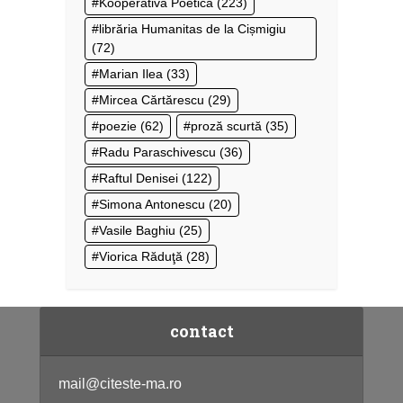
Kooperativa Poetică
(223)
librăria Humanitas de la Cișmigiu
(72)
Marian Ilea
(33)
Mircea Cărtărescu
(29)
poezie
(62)
proză scurtă
(35)
Radu Paraschivescu
(36)
Raftul Denisei
(122)
Simona Antonescu
(20)
Vasile Baghiu
(25)
Viorica Răduţă
(28)
contact
mail@citeste-ma.ro