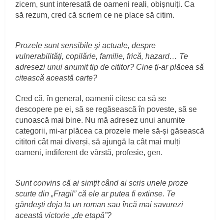
zicem, sunt interesată de oameni reali, obișnuiți. Ca
să rezum, cred că scriem ce ne place să citim.
Prozele sunt sensibile şi actuale, despre
vulnerabilităţi, copilărie, familie, frică, hazard… Te
adresezi unui anumit tip de cititor? Cine ţi-ar plăcea să
citească această carte?
Cred că, în general, oamenii citesc ca să se
descopere pe ei, să se regăsească în poveste, să se
cunoască mai bine. Nu mă adresez unui anumite
categorii, mi-ar plăcea ca prozele mele să-și găsească
cititori cât mai diverși, să ajungă la cât mai mulți
oameni, indiferent de vârstă, profesie, gen.
Sunt convins că ai simţit când ai scris unele proze
scurte din „Fragil” că ele ar putea fi extinse. Te
gândeşti deja la un roman sau încă mai savurezi
această victorie „de etapă”?