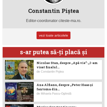
Constantin Piştea
Editor-coordonator citeste-ma.ro.
vezi toate articolele
s-ar putea să-ţi placă şi
Nicolae Stan, despre „Apă vie”: „I-am
visat finalul...
de
Constantin Piştea
Ana Alfianu, despre „Peter Haas și
fantoma din...
de
Mihaela Pascu-Oglindă