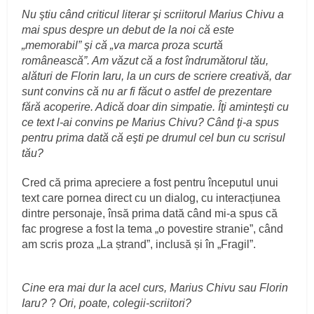
Nu ştiu când criticul literar şi scriitorul Marius Chivu a
mai spus despre un debut de la noi că este
„memorabil” şi că „va marca proza scurtă
românească”. Am văzut că a fost îndrumătorul tău,
alături de Florin Iaru, la un curs de scriere creativă, dar
sunt convins că nu ar fi făcut o astfel de prezentare
fără acoperire. Adică doar din simpatie. Îţi aminteşti cu
ce text l-ai convins pe Marius Chivu? Când ţi-a spus
pentru prima dată că eşti pe drumul cel bun cu scrisul
tău?
Cred că prima apreciere a fost pentru începutul unui
text care pornea direct cu un dialog, cu interacțiunea
dintre personaje, însă prima dată când mi-a spus că
fac progrese a fost la tema „o povestire stranie”, când
am scris proza „La ștrand”, inclusă și în „Fragil”.
Cine era mai dur la acel curs, Marius Chivu sau Florin
Iaru?
?
Ori, poate, colegii-scriitori?