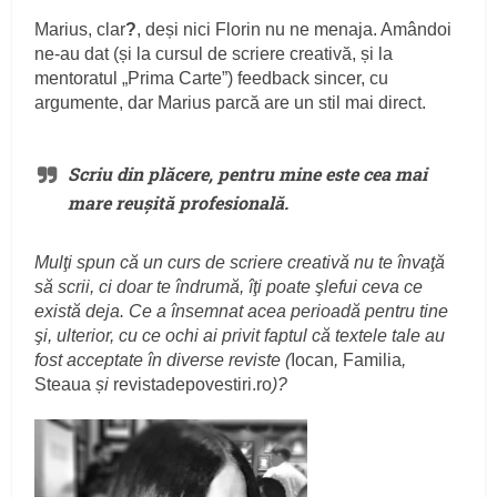
Marius, clar
?
, deși nici Florin nu ne menaja. Amândoi
ne-au dat (și la cursul de scriere creativă, și la
mentoratul „Prima Carte”) feedback sincer, cu
argumente, dar Marius parcă are un stil mai direct.
Scriu din plăcere, pentru mine este cea mai
mare reușită profesională.
Mulţi spun că un curs de scriere creativă nu te învaţă
să scrii, ci doar te îndrumă, îţi poate şlefui ceva ce
există deja. Ce a însemnat acea perioadă pentru tine
şi, ulterior, cu ce ochi ai privit faptul că textele tale au
fost acceptate în diverse reviste (
Iocan
,
Familia
,
Steaua
și
revistadepovestiri.ro
)?