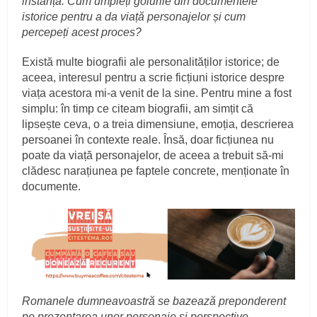
instanță. Cum umpleți golurile din documentele
istorice pentru a da viață personajelor și cum
percepeți acest proces?
Există multe biografii ale personalităților istorice; de
aceea, interesul pentru a scrie ficțiuni istorice despre
viața acestora mi-a venit de la sine. Pentru mine a fost
simplu: în timp ce citeam biografii, am simțit că
lipsește ceva, o a treia dimensiune, emoția, descrierea
persoanei în contexte reale. Însă, doar ficțiunea nu
poate da viață personajelor, de aceea a trebuit să-mi
clădesc narațiunea pe faptele concrete, menționate în
documente.
Romanele dumneavoastră se bazează preponderent
pe prezentarea unor personaje și perspective