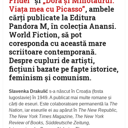
Fridei”
şi
„Dora şi Minotaurul.
Viaţa mea cu Picasso”
, ambele
cărţi publicate la Editura
Pandora M, în colecţia Anansi.
World Fiction, să pot
coresponda cu această mare
scriitoare contemporană.
Despre cupluri de artişti,
ficţiuni bazate pe fapte istorice,
feminism şi comunism.
Slavenka Drakulić
s-a născut în Croația (fosta
Iugoslavie) în 1949. A publicat mai multe romane și
cărți de eseuri. Este colaboratoare permanentă la
The
Nation
, iar eseurile ei au apărut în
The New Republic,
The New York Times Magazine, The New York
Review of Books, Süddeutsche Zeitung,