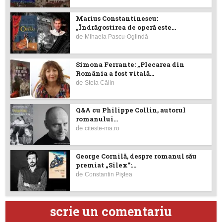
Marius Constantinescu:
„Îndrăgostirea de operă este...
de
Mihaela Pascu-Oglindă
Simona Ferrante: „Plecarea din
România a fost vitală...
de
Stela Călin
Q&A cu Philippe Collin, autorul
romanului...
de
citeste-ma.ro
George Cornilă, despre romanul său
premiat „Silex”:...
de
Constantin Piştea
scrie un comentariu