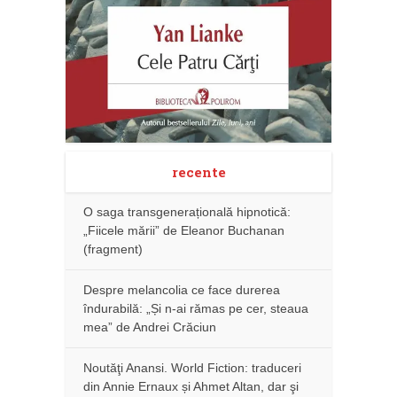
recente
O saga transgenerațională hipnotică:
„Fiicele mării” de Eleanor Buchanan
(fragment)
Despre melancolia ce face durerea
îndurabilă: „Și n-ai rămas pe cer, steaua
mea” de Andrei Crăciun
Noutăţi Anansi. World Fiction: traduceri
din Annie Ernaux și Ahmet Altan, dar şi