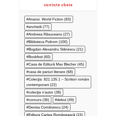
cuvinte cheie
Anansi. World Fiction
(83)
anchetă
(77)
Andreea Răsuceanu
(27)
Biblioteca Polirom
(100)
Bogdan-Alexandru Stănescu
(21)
Bookfest
(60)
Casa de Editură Max Blecher
(45)
casa de pariuri literare
(68)
Colecţia: 821.135.1 – Scriitori români
contemporani
(22)
colecţia n’autor
(38)
concurs
(36)
debut
(49)
Denisa Comănescu
(24)
Editura Cartea Românească
(23)