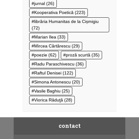
jurnal
(26)
Kooperativa Poetică
(223)
librăria Humanitas de la Cișmigiu
(72)
Marian Ilea
(33)
Mircea Cărtărescu
(29)
poezie
(62)
proză scurtă
(35)
Radu Paraschivescu
(36)
Raftul Denisei
(122)
Simona Antonescu
(20)
Vasile Baghiu
(25)
Viorica Răduţă
(28)
contact