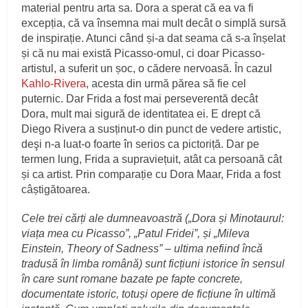
material pentru arta sa. Dora a sperat că ea va fi
excepția, că va însemna mai mult decât o simplă sursă
de inspirație. Atunci când și-a dat seama că s-a înșelat
și că nu mai există Picasso-omul, ci doar Picasso-
artistul, a suferit un șoc, o cădere nervoasă. În cazul
Kahlo-Rivera
, acesta din urmă părea să fie cel
puternic. Dar Frida a fost mai perseverentă decât
Dora, mult mai sigură de identitatea ei. E drept că
Diego Rivera a susținut-o din punct de vedere artistic,
deşi n-a luat-o foarte în serios ca pictoriță. Dar pe
termen lung, Frida a supraviețuit, atât ca persoană cât
și ca artist. Prin comparație cu Dora Maar, Frida a fost
câștigătoarea.
Cele trei cărți ale dumneavoastră („Dora și Minotaurul:
viața mea cu Picasso”, „Patul Fridei”, și „Mileva
Einstein, Theory of Sadness” – ultima nefiind încă
tradusă în limba română) sunt ficțiuni istorice în sensul
în care sunt romane bazate pe fapte concrete,
documentate istoric, totuși opere de ficțiune în ultimă