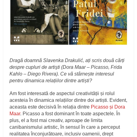
Dragă doamnă Slavenka Drakulić, ați scris două cărți
despre cupluri de artişti (Dora Maar – Picasso, Frida
Kahlo – Diego Rivera). Ce vă stârnește interesul
pentru dinamica relațiilor dintre artiști?
Am fost interesată de aspectul creativității și rolul
acesteia în dinamica relațiilor dintre doi artiști. Evident,
aceasta este decisivă în relația dintre
Picasso și Dora
Maar
. Picasso a fost dominant în toate aspectele. În
plus, el a fost mai creativ, aproape de limita
canibanismului artistic, în sensul în care a perceput
realitatea înconjurătoare, inclusiv oamenii, drept