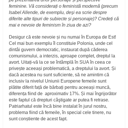
feminine. Vă considerați o feministă modernă (precum
Isabel Allende, de exemplu, deşi ea scrie despre
diferite alte tipuri de subiecte și personaje)? Credeți că
mai e nevoie de feminism în ziua de azi?
Desigur că este nevoie și nu numai în Europa de Est!
Cel mai bun exemplu îl constituie Polonia, unde cel
dintâi guvern democratic, instaurat după căderea
comunismului, a interzis, aproape complet, dreptul la
avort. Uitați-vă la ce se întâmplă în SUA în ceea ce
privește aceeași problematică, a dreptului la avort. Și
dacă acestea nu sunt suficiente, să ne amintim că
inclusiv la nivelul Uniunii Europene femeile sunt
plătite diferit față de bărbați pentru aceeași muncă,
diferența fiind de aproximativ 17%. Și mai îngrijorător
este faptul că drepturi câştigate ar putea fi retrase.
Patriarhatul este încă bine instalat în jurul nostru,
problema fiind că femeile, în special cele tinere, nu
sunt conștiente de acest fapt.