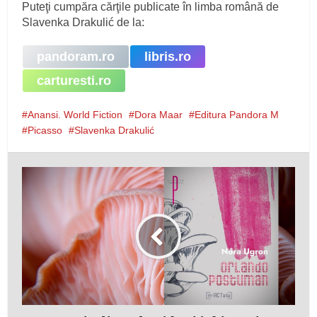
Puteţi cumpăra cărţile publicate în limba română de
Slavenka Drakulić de la:
pandoram.ro
libris.ro
carturesti.ro
Anansi. World Fiction
Dora Maar
Editura Pandora M
Picasso
Slavenka Drakulić