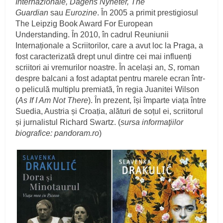
Internazionale, Dagens Nyheter, The
Guardian
sau
Eurozine
. În 2005 a primit prestigiosul
The Leipzig Book Award For European
Understanding. În 2010, în cadrul Reuniunii
Internaționale a Scriitorilor, care a avut loc la Praga, a
fost caracterizată drept unul dintre cei mai influenți
scriitori ai vremurilor noastre. În același an,
S
, roman
despre balcani a fost adaptat pentru marele ecran într-
o peliculă multiplu premiată, în regia Juanitei Wilson
(
As If I Am Not There
). În prezent, își împarte viața între
Suedia, Austria și Croația, alături de soțul ei, scriitorul
și jurnalistul Richard Swartz. (
sursa informaţiilor
biografice: pandoram.ro
)