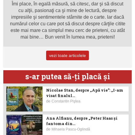
Îmi place, în egală măsură, să citesc, dar şi să discut
cu alţii, pasionaţi ca şi mine de lectură, despre
impresiile şi sentimentele stârnite de o carte. Iar dacă
numărul celor cu care pot să discut despre cărţile citite
este mai mare ca simplul meu cerc de prieteni, cu atât
mai bine… Bun venit în lumea mea, prieteni!
vezi toate articolele
s-ar putea să-ţi placă şi
Nicolae Stan, despre „Apă vie”: „I-am
visat finalul...
de
Constantin Piştea
Ana Alfianu, despre „Peter Haas și
fantoma din...
de
Mihaela Pascu-Oglindă