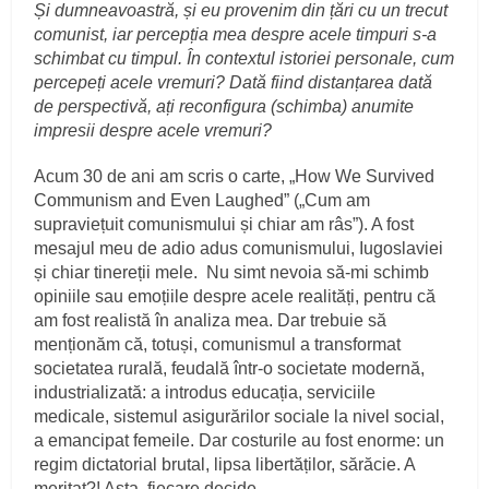
Și dumneavoastră, și eu provenim din țări cu un trecut
comunist, iar percepția mea despre acele timpuri s-a
schimbat cu timpul. În contextul istoriei personale, cum
percepeți acele vremuri? Dată fiind distanțarea dată
de perspectivă, ați reconfigura (schimba) anumite
impresii despre acele vremuri?
Acum 30 de ani am scris o carte, „How We Survived
Communism and Even Laughed” („Cum am
supraviețuit comunismului și chiar am râs”). A fost
mesajul meu de adio adus comunismului, Iugoslaviei
și chiar tinereții mele. Nu simt nevoia să-mi schimb
opiniile sau emoțiile despre acele realități, pentru că
am fost realistă în analiza mea. Dar trebuie să
menționăm că, totuși, comunismul a transformat
societatea rurală, feudală într-o societate modernă,
industrializată: a introdus educația, serviciile
medicale, sistemul asigurărilor sociale la nivel social,
a emancipat femeile. Dar costurile au fost enorme: un
regim dictatorial brutal, lipsa libertăților, sărăcie. A
meritat?! Asta, fiecare decide.