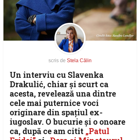
scris de
Stela Călin
Un interviu cu Slavenka
Drakulić, chiar şi scurt ca
acesta, revelează una dintre
cele mai puternice voci
originare din spaţiul ex-
iugoslav. O bucurie şi o onoare
ca, după ce am citit
„Patul