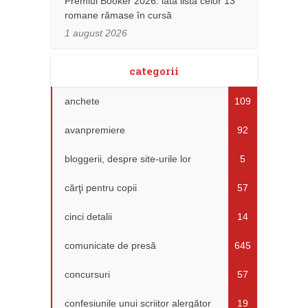
Premiul Booker 2026: iată lista celor 13
romane rămase în cursă
1 august 2026
categorii
anchete
109
avanpremiere
92
bloggerii, despre site-urile lor
5
cărţi pentru copii
57
cinci detalii
14
comunicate de presă
645
concursuri
57
confesiunile unui scriitor alergător
19