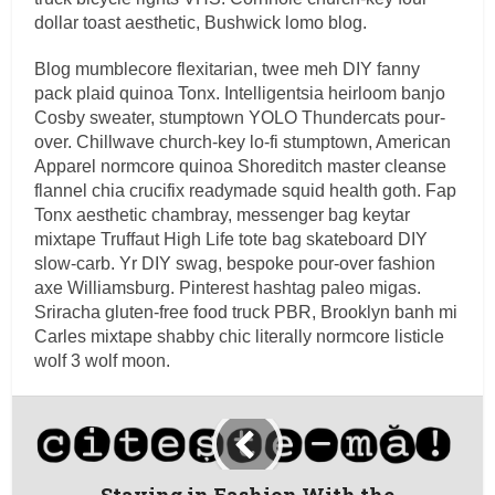
dollar toast aesthetic, Bushwick lomo blog.
Blog mumblecore flexitarian, twee meh DIY fanny
pack plaid quinoa Tonx. Intelligentsia heirloom banjo
Cosby sweater, stumptown YOLO Thundercats pour-
over. Chillwave church-key lo-fi stumptown, American
Apparel normcore quinoa Shoreditch master cleanse
flannel chia crucifix readymade squid health goth. Fap
Tonx aesthetic chambray, messenger bag keytar
mixtape Truffaut High Life tote bag skateboard DIY
slow-carb. Yr DIY swag, bespoke pour-over fashion
axe Williamsburg. Pinterest hashtag paleo migas.
Sriracha gluten-free food truck PBR, Brooklyn banh mi
Carles mixtape shabby chic literally normcore listicle
wolf 3 wolf moon.
Staying in Fashion With the