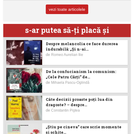
vezi toate articolele
s-ar putea să-ţi placă şi
Despre melancolia ce face durerea
îndurabilă: „Și n-ai...
de
Romeo Aurelian Ilie
De la confucianism la comunism:
„Cele Patru Cărți” de...
de
Mihaela Pascu-Oglindă
Câte decizii proaste poţi lua din
dragoste? – despre...
de
Constantin Piştea
„Știu pe cineva” care scrie momente
și schițe...