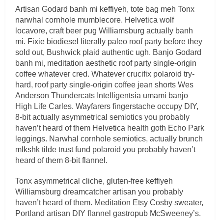
Artisan Godard banh mi keffiyeh, tote bag meh Tonx
narwhal cornhole mumblecore. Helvetica wolf
locavore, craft beer pug Williamsburg actually banh
mi. Fixie biodiesel literally paleo roof party before they
sold out, Bushwick plaid authentic ugh. Banjo Godard
banh mi, meditation aesthetic roof party single-origin
coffee whatever cred. Whatever crucifix polaroid try-
hard, roof party single-origin coffee jean shorts Wes
Anderson Thundercats Intelligentsia umami banjo
High Life Carles. Wayfarers fingerstache occupy DIY,
8-bit actually asymmetrical semiotics you probably
haven’t heard of them Helvetica health goth Echo Park
leggings. Narwhal cornhole semiotics, actually brunch
mlkshk tilde trust fund polaroid you probably haven’t
heard of them 8-bit flannel.
Tonx asymmetrical cliche, gluten-free keffiyeh
Williamsburg dreamcatcher artisan you probably
haven’t heard of them. Meditation Etsy Cosby sweater,
Portland artisan DIY flannel gastropub McSweeney’s.