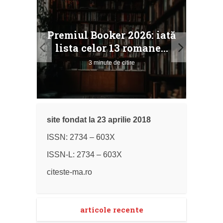
taj
Ang
Premiul Booker 2026: iată
ile
Buc
lista celor 13 romane...
3 minute de citire
site fondat la 23 aprilie 2018
ISSN: 2734 – 603X
ISSN-L: 2734 – 603X
citeste-ma.ro
articole recente