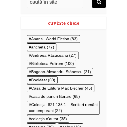
cuvinte cheie
Anansi. World Fiction
(83)
anchetă
(77)
Andreea Răsuceanu
(27)
Biblioteca Polirom
(100)
Bogdan-Alexandru Stănescu
(21)
Bookfest
(60)
Casa de Editură Max Blecher
(45)
casa de pariuri literare
(68)
Colecţia: 821.135.1 – Scriitori români
contemporani
(22)
colecţia n’autor
(38)