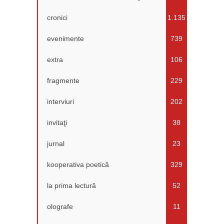
cronici
1.135
evenimente
739
extra
106
fragmente
229
interviuri
202
invitaţi
38
jurnal
23
kooperativa poetică
329
la prima lectură
52
olografe
11