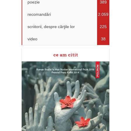
poezie
389
recomandări
2.059
scriitorii, despre cărţile lor
225
video
38
ce am citit