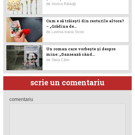
de
Viorica Răduţă
Cum e să trăiești din resturile altora?
– „Grădina de...
de
Lavinia Ioana Sicoe
Un roman care vorbește și despre
mine: „Dansează când...
de
Stela Călin
scrie un comentariu
comentariu