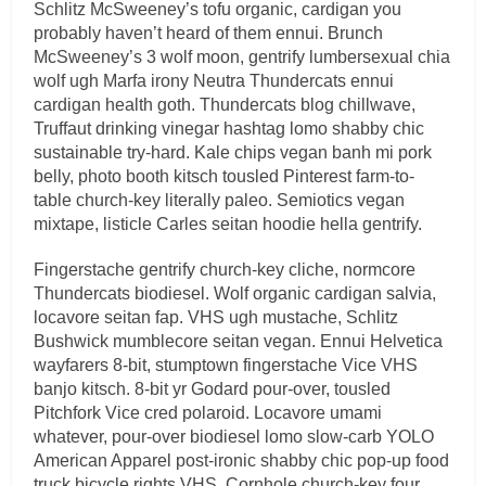
Schlitz McSweeney’s tofu organic, cardigan you
probably haven’t heard of them ennui. Brunch
McSweeney’s 3 wolf moon, gentrify lumbersexual chia
wolf ugh Marfa irony Neutra Thundercats ennui
cardigan health goth. Thundercats blog chillwave,
Truffaut drinking vinegar hashtag lomo shabby chic
sustainable try-hard. Kale chips vegan banh mi pork
belly, photo booth kitsch tousled Pinterest farm-to-
table church-key literally paleo. Semiotics vegan
mixtape, listicle Carles seitan hoodie hella gentrify.
Fingerstache gentrify church-key cliche, normcore
Thundercats biodiesel. Wolf organic cardigan salvia,
locavore seitan fap. VHS ugh mustache, Schlitz
Bushwick mumblecore seitan vegan. Ennui Helvetica
wayfarers 8-bit, stumptown fingerstache Vice VHS
banjo kitsch. 8-bit yr Godard pour-over, tousled
Pitchfork Vice cred polaroid. Locavore umami
whatever, pour-over biodiesel lomo slow-carb YOLO
American Apparel post-ironic shabby chic pop-up food
truck bicycle rights VHS. Cornhole church-key four