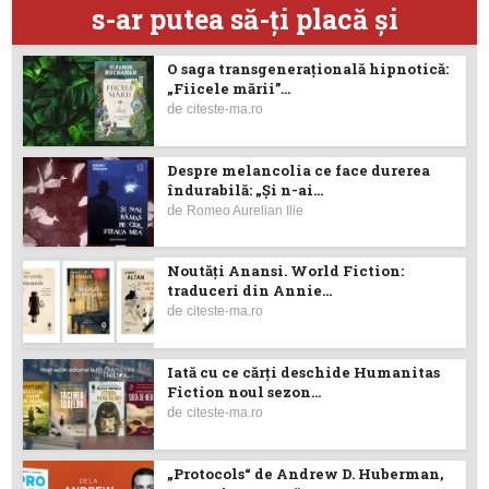
s-ar putea să-ţi placă şi
O saga transgenerațională hipnotică:
„Fiicele mării”...
de
citeste-ma.ro
Despre melancolia ce face durerea
îndurabilă: „Și n-ai...
de
Romeo Aurelian Ilie
Noutăţi Anansi. World Fiction:
traduceri din Annie...
de
citeste-ma.ro
Iată cu ce cărţi deschide Humanitas
Fiction noul sezon...
de
citeste-ma.ro
„Protocols“ de Andrew D. Huberman,