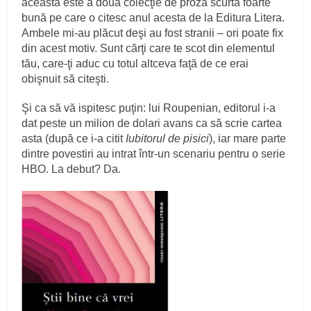
aceasta este a doua colecţie de proză scurtă foarte
bună pe care o citesc anul acesta de la Editura Litera.
Ambele mi-au plăcut deşi au fost stranii – ori poate fix
din acest motiv. Sunt cărţi care te scot din elementul
tău, care-ţi aduc cu totul altceva faţă de ce erai
obişnuit să citeşti.
Şi ca să vă ispitesc puţin: lui Roupenian, editorul i-a
dat peste un milion de dolari avans ca să scrie cartea
asta (după ce i-a citit
Iubitorul de pisici
), iar mare parte
dintre povestiri au intrat într-un scenariu pentru o serie
HBO. La debut? Da.