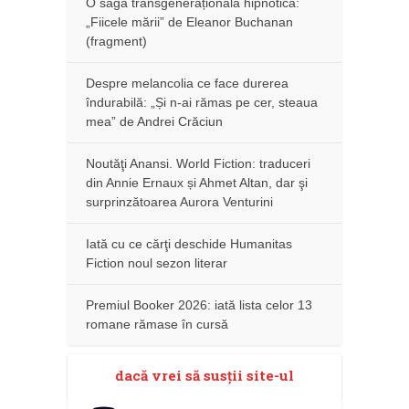
O saga transgenerațională hipnotică:
„Fiicele mării” de Eleanor Buchanan
(fragment)
Despre melancolia ce face durerea
îndurabilă: „Și n-ai rămas pe cer, steaua
mea” de Andrei Crăciun
Noutăţi Anansi. World Fiction: traduceri
din Annie Ernaux și Ahmet Altan, dar şi
surprinzătoarea Aurora Venturini
Iată cu ce cărţi deschide Humanitas
Fiction noul sezon literar
Premiul Booker 2026: iată lista celor 13
romane rămase în cursă
dacă vrei să susţii site-ul