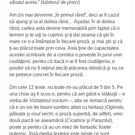
sărutul acela.”
(
Iubitorul de pisici
)
Am zis mai devreme „în primul rând”, deci ar fi cazul
să ajung şi la al doilea rând… Aşadar, în al doilea
rând, cartea asta devine memorabilă prin faptul că o
termini şi te uiţi la cuprins şi-ţi dai seama că ştii în
mare ce s-a întâmplat în fiecare proză, şi mai ştii şi că
ţi-au plăcut toate prin ceva. Asta ţine de capacitatea
acestei scriitoare de a construi o poveste în jurul unei
ciudăţenii, pentru că dacă n-ar fi fost ciudăţenia, e
posibil să nu fi reţinut decât plăcerea stilistică şi nu ce
se petrece concret în fiecare proză.
Din cele 12 texte, nu toate mi-au plăcut de 5 din 5. Pe
una chiar aş fi scos-o, pentru că am găsit-o slăbuţă – e
vorba de
Vizitatorul nocturn
–, alta se remarcă pentru
că e un soi de basm sumbru altoit cu fantasy (
Oglinda,
găleata şi osul vechi
; o proză superbă, de altfel), vreo
două parcă se aseamănă (
Cicatrice
şi
Parazitul
),
poate şi pentru că au un miez de fantastic foarte
puternic, însă media textelor este peste ce sunt