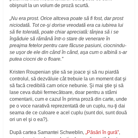
obişnuit la un volum de proză scurtă.
„Nu era prost. Orice altceva poate să fi fost, dar prost
niciodată. Tot ce-şi dorise vreodată era ca iubirea lui
să fie tolerată, poate chiar apreciată: tânjea să i se
îngăduie să rămână într-o stare de venerare în
preajma fetelor pentru care făcuse pasiuni, ciocnindu-
se uşor de ele din când în când, aşa cum o albină s-ar
putea ciocni de o floare.”
Kristen Roupenian ştie să se joace şi să nu piardă
controlul, să dezvăluie cât trebuie la un moment dat şi
să facă credibilă cam orice nebunie. Şi mai ştie şi să
lase ceva dubii fermecătoare, doar pentru a stârni
comentarii, cum e cazul în prima proză din carte, unde
pe o voce narativă reprezentată de un cuplu, nu-ţi dai
seama de ce culoare e acel cuplu (sunt doi, sunt două
ori un el şi o ea?).
După cartea Samantei Schweblin,
„Păsări în gură”
,