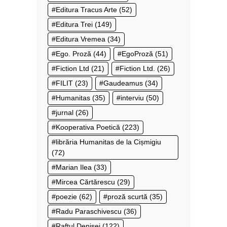
Editura Tracus Arte
(52)
Editura Trei
(149)
Editura Vremea
(34)
Ego. Proză
(44)
EgoProză
(51)
Fiction Ltd
(21)
Fiction Ltd.
(26)
FILIT
(23)
Gaudeamus
(34)
Humanitas
(35)
interviu
(50)
jurnal
(26)
Kooperativa Poetică
(223)
librăria Humanitas de la Cișmigiu
(72)
Marian Ilea
(33)
Mircea Cărtărescu
(29)
poezie
(62)
proză scurtă
(35)
Radu Paraschivescu
(36)
Raftul Denisei
(122)