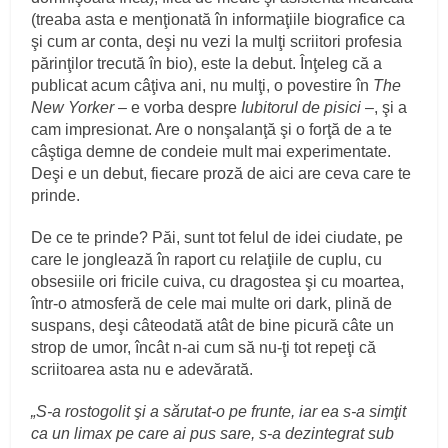
(treaba asta e menţionată în informaţiile biografice ca
şi cum ar conta, deşi nu vezi la mulţi scriitori profesia
părinţilor trecută în bio), este la debut. Înţeleg că a
publicat acum câţiva ani, nu mulţi, o povestire în
The
New Yorker
– e vorba despre
Iubitorul de pisici
–, şi a
cam impresionat. Are o nonşalanţă şi o forţă de a te
câştiga demne de condeie mult mai experimentate.
Deşi e un debut, fiecare proză de aici are ceva care te
prinde.
De ce te prinde? Păi, sunt tot felul de idei ciudate, pe
care le jonglează în raport cu relaţiile de cuplu, cu
obsesiile ori fricile cuiva, cu dragostea şi cu moartea,
într-o atmosferă de cele mai multe ori dark, plină de
suspans, deşi câteodată atât de bine picură câte un
strop de umor, încât n-ai cum să nu-ţi tot repeţi că
scriitoarea asta nu e adevărată.
„S-a rostogolit şi a sărutat-o pe frunte, iar ea s-a simţit
ca un limax pe care ai pus sare, s-a dezintegrat sub