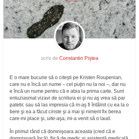
scris de
Constantin Piştea
E o mare bucurie să o citeşti pe Kristen Roupenian,
care nu e încă un nume – cel puţin nu la noi –, dar nu
e încă un nume pentru că e abia la prima carte. Sunt
entuziasmat vizavi de scriitura ei şi nu aş vrea să par
patetic sau să las impresia că m-aş fi întâlnit cu ea la o
bere şi ea a făcut cinste şi a mai şi nimerit fix berea
care-mi place şi, uite-aşa, mi-a venit să o laud.
În primul rând că domnişoara aceasta (cred că e
domnişoară încă), fiică de medic şi asistentă medicală