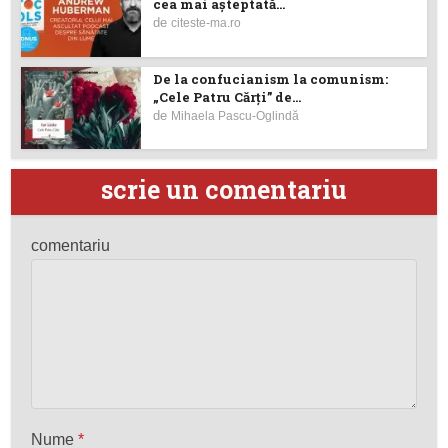
cea mai așteptată...
de
citeste-ma.ro
De la confucianism la comunism:
„Cele Patru Cărți” de...
de
Mihaela Pascu-Oglindă
scrie un comentariu
comentariu
Nume
*