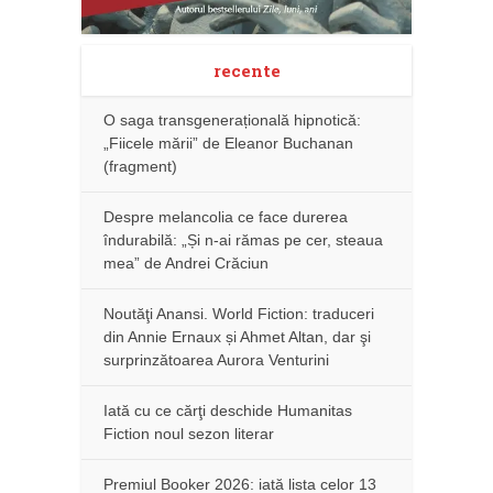
recente
O saga transgenerațională hipnotică:
„Fiicele mării” de Eleanor Buchanan
(fragment)
Despre melancolia ce face durerea
îndurabilă: „Și n-ai rămas pe cer, steaua
mea” de Andrei Crăciun
Noutăţi Anansi. World Fiction: traduceri
din Annie Ernaux și Ahmet Altan, dar şi
surprinzătoarea Aurora Venturini
Iată cu ce cărţi deschide Humanitas
Fiction noul sezon literar
Premiul Booker 2026: iată lista celor 13