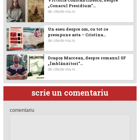
„Conacul Presidium”...
de
citeste-ma.ro
Un eseu despre om, cu tot ce
presupune asta – Cristina...
de
citeste-ma.ro
Dragoş Marcean, despre romanul SF
„Îmblânzitori”...
de
citeste-ma.ro
scrie un comentariu
comentariu