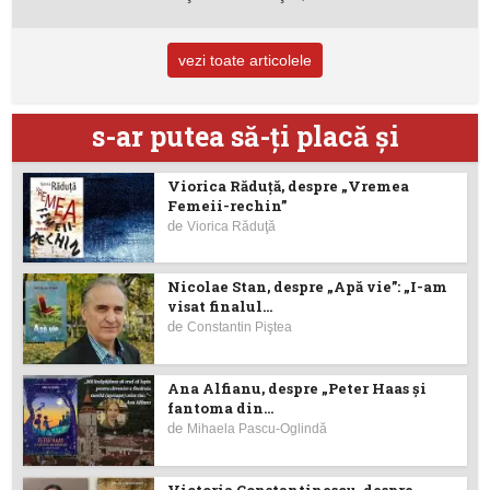
vezi toate articolele
s-ar putea să-ţi placă şi
Viorica Răduţă, despre „Vremea
Femeii-rechin”
de
Viorica Răduţă
Nicolae Stan, despre „Apă vie”: „I-am
visat finalul...
de
Constantin Piştea
Ana Alfianu, despre „Peter Haas și
fantoma din...
de
Mihaela Pascu-Oglindă
Victoria Constantinescu, despre