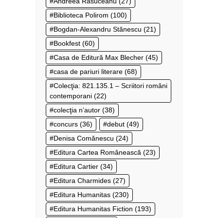
Andreea Răsuceanu
(27)
Biblioteca Polirom
(100)
Bogdan-Alexandru Stănescu
(21)
Bookfest
(60)
Casa de Editură Max Blecher
(45)
casa de pariuri literare
(68)
Colecţia: 821.135.1 – Scriitori români
contemporani
(22)
colecţia n’autor
(38)
concurs
(36)
debut
(49)
Denisa Comănescu
(24)
Editura Cartea Românească
(23)
Editura Cartier
(34)
Editura Charmides
(27)
Editura Humanitas
(230)
Editura Humanitas Fiction
(193)