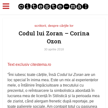
scriitorii, despre cărţile lor
Codul lui Zoran – Corina
Ozon
30 aprilie 2018
Text exclusiv citestema.ro
“Îmi iubesc toate cărțile, însă
Codul lui Zoran
are un
loc special în inima mea. Este un mix al experiențelor
mele, o întâlnire împăciuitoare a trecutului cu
prezentul, o reîntoarcere la simbolistica abordată în
lucrarea mea de licență în Stilistică și la perioada mea
de ziarist, când alergam frenetic după reportaje, pe
toate palierele sociale. Am contopit totul cu pasiunea