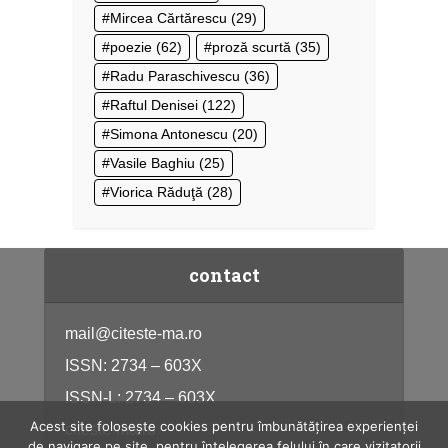
Mircea Cărtărescu
(29)
poezie
(62)
proză scurtă
(35)
Radu Paraschivescu
(36)
Raftul Denisei
(122)
Simona Antonescu
(20)
Vasile Baghiu
(25)
Viorica Răduţă
(28)
contact
mail@citeste-ma.ro
ISSN: 2734 – 603X
ISSN-L: 2734 – 603X
Acest site folosește cookies pentru îmbunătățirea experienței
citeste-ma.ro
de navigare pe site, pentru înțelegerea felului în care vizitatorii