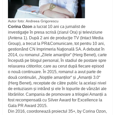
Autor foto: Andreea Grigorescu
Corina Ozon
a lucrat 10 ani ca jurnalist de
investigaţie în presa scrisă (ziarul Ora) şi televiziune
(Antena 1). După 2 ani de producţie TV (Intact Media
Group), a trecut la PR&Comunicare, tot pentru 10 ani,
gestionând CN Imprimeria Naţională SA. A debutat în
2014, cu romanul „Zilele amanţilor“ (Herg Benet), carte
începută pe blogul personal, în stadiul de postare spre
relaxarea cititorilor, care au cerut după fiecare episod
o nouă continuare. În 2015, romanul a avut parte de
două continuări, „Nopțile amanților“ și „Amanții 3.0“
(Herg Benet), receptate de către public la același nivel
de entuziasm și intrând și ele în topurile de vânzări ale
librăriilor. Campania de promovare a trilogiei Amanții a
fost recompensată cu Silver Award for Excellence la
Gala PR Award 2015.
Din 2016, coordonează proiectul 35+, by Corina Ozon,