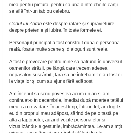
mea pentru pictură, pentru că una dintre cheile cărții
se află într-un tablou celebru.
Codul lui Zoran
este despre ratare și supraviețuire,
despre prietenie și iubire, în toate formele ei.
Personajul principal a fost construit după o persoană
reală, foarte multe scene și dialoguri sunt reale.
A fost o provocare pentru mine să pătrund în universul
oamenilor străzii, pe lângă care trecem adesea
nepăsători și scârbiți, fără să ne întrebăm ce au fost ei
la viața lor și cum au ajuns fără adăpost.
Am început să scriu povestea acum un an și am
continuat-o în decembrie, imediat după moartea tatălui
meu, ca o evadare. În acest timp, într-un fel, am fugit și
eu din propriul meu adăpost, sărind de pe o tastă pe
alta a laptopului, auzind vocile personajelor și
vizualizându-le gesturile, îmbrăcămintea. Le-am simțit
mirosul, am plâns și am zâmbit alături de ele.