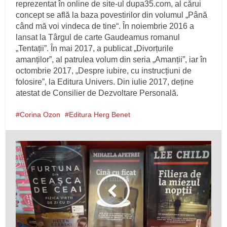
reprezentat în online de site-ul dupa35.com, al cărui
concept se află la baza povestirilor din volumul „Până
când mă voi vindeca de tine“. În noiembrie 2016 a
lansat la Târgul de carte Gaudeamus romanul
„Tentații”. În mai 2017, a publicat „Divorțurile
amanților”, al patrulea volum din seria „Amanții”, iar în
octombrie 2017, „Despre iubire, cu instrucțiuni de
folosire”, la Editura Univers. Din iulie 2017, deține
atestat de Consilier de Dezvoltare Personală.
Corina Ozon
Editura Herg Benet