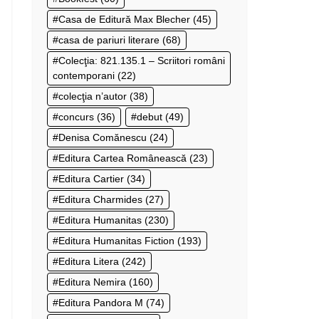
Casa de Editură Max Blecher
(45)
casa de pariuri literare
(68)
Colecţia: 821.135.1 – Scriitori români
contemporani
(22)
colecţia n’autor
(38)
concurs
(36)
debut
(49)
Denisa Comănescu
(24)
Editura Cartea Românească
(23)
Editura Cartier
(34)
Editura Charmides
(27)
Editura Humanitas
(230)
Editura Humanitas Fiction
(193)
Editura Litera
(242)
Editura Nemira
(160)
Editura Pandora M
(74)