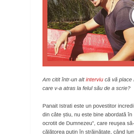
Am citit într-un alt
interviu
că vă place P
care v-a atras la felul său de a scrie?
Panait Istrati este un povestitor incred
din câte știu, nu este bine abordată în 
ocrotit de Dumnezeu”, care reuşea să-ș
călătorea puțin în străinătate, când l