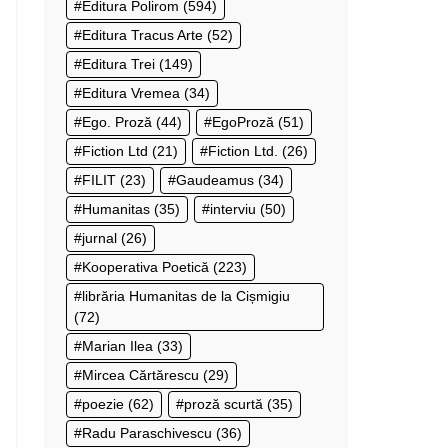
Editura Polirom
(594)
Editura Tracus Arte
(52)
Editura Trei
(149)
Editura Vremea
(34)
Ego. Proză
(44)
EgoProză
(51)
Fiction Ltd
(21)
Fiction Ltd.
(26)
FILIT
(23)
Gaudeamus
(34)
Humanitas
(35)
interviu
(50)
jurnal
(26)
Kooperativa Poetică
(223)
librăria Humanitas de la Cișmigiu
(72)
Marian Ilea
(33)
Mircea Cărtărescu
(29)
poezie
(62)
proză scurtă
(35)
Radu Paraschivescu
(36)