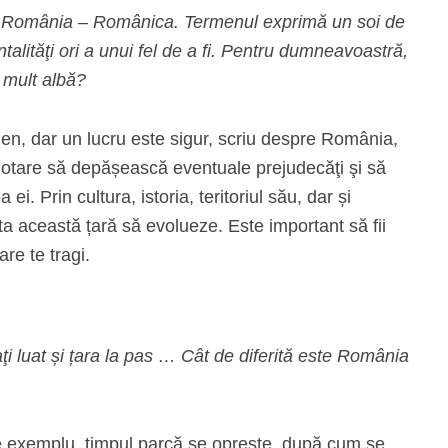
tru România – Românica. Termenul exprimă un soi de
talităţi ori a unui fel de a fi. Pentru dumneavoastră,
 mult albă?
en, dar un lucru este sigur, scriu despre România,
e hotare să depășească eventuale prejudecăţi şi să
i. Prin cultura, istoria, teritoriul său, dar și
uta această țară să evolueze. Este important să fii
are te tragi.
aţi luat și țara la pas … Cât de diferită este România
e exemplu, timpul parcă se opreşte, după cum se