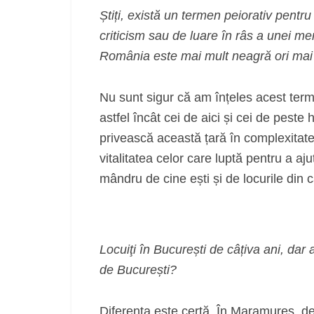
Știți, există un termen peiorativ pen
criticism sau de luare în râs a unei men
România este mai mult neagră ori mai
Nu sunt sigur că am înțeles acest term
astfel încât cei de aici și cei de pest
privească această țară în complexitatea e
vitalitatea celor care luptă pentru a aj
mândru de cine ești și de locurile din c
Locuiţi în București de câțiva ani, dar 
de București?
Diferența este certă. În Maramureș, d