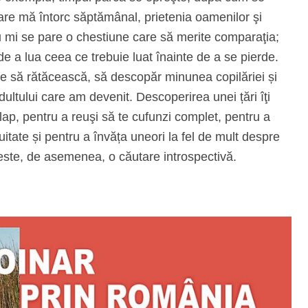
a care mă întorc săptămânal, prietenia oamenilor şi
nu mi se pare o chestiune care să merite comparaţia;
de a lua ceea ce trebuie luat înainte de a se pierde.
ile să rătăcească, să descopăr minunea copilăriei și
adultului care am devenit. Descoperirea unei țări îţi
ulap, pentru a reuşi să te cufunzi complet, pentru a
cuitate și pentru a învăța uneori la fel de mult despre
este, de asemenea, o căutare introspectivă.