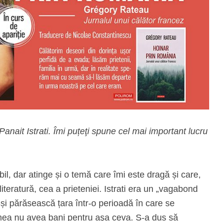
anait Istrati. Îmi puțeţi spune cel mai important lucru
ibil, dar atinge și o temă care îmi este dragă și care,
literatură, cea a prieteniei. Istrati era un „vagabond
i părăsească țara într-o perioadă în care se
umea nu avea bani pentru aşa ceva. S-a dus să