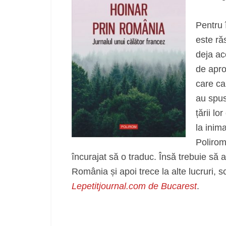
Pentru 
este ră
deja ac
de apro
care ca
au spus
țării l
la inima
Polirom
încurajat să o traduc. Însă trebuie să
România și apoi trece la alte lucruri, sc
Lepetitjournal.com de Bucarest
.