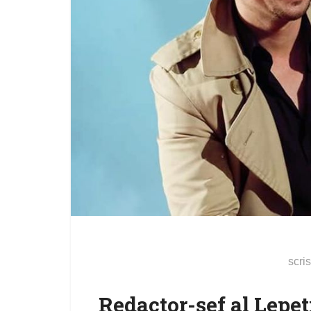
scri
Redactor-șef al Lepet