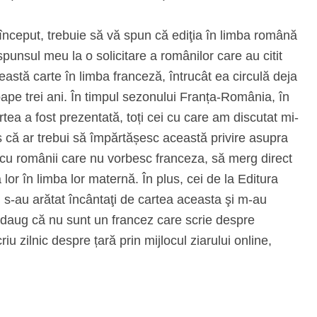
început, trebuie să vă spun că ediţia în limba română
spunsul meu la o solicitare a românilor care au citit
eastă carte în limba franceză, întrucât ea circulă deja
ape trei ani. În timpul sezonului Franța-România, în
rtea a fost prezentată, toți cei cu care am discutat mi-
 că ar trebui să împărtășesc această privire asupra
or cu românii care nu vorbesc franceza, să merg direct
 lor în limba lor maternă. În plus, cei de la Editura
 s-au arătat încântaţi de cartea aceasta şi m-au
 adaug că nu sunt un francez care scrie despre
riu zilnic despre țară prin mijlocul ziarului online,