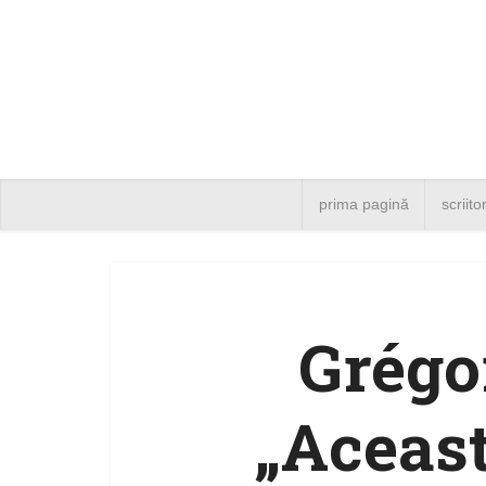
prima pagină
scriito
Grégo
„Aceast