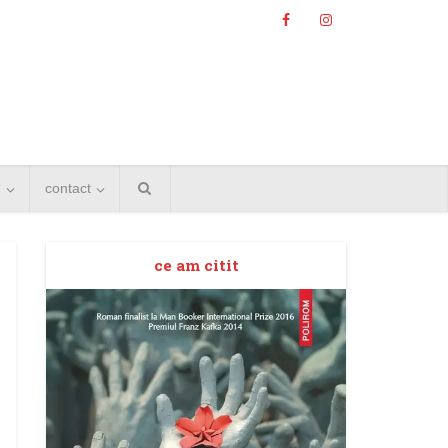
e
contact
ce am citit