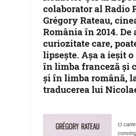
colaborator al Radio
Grégory Rateau, cineas
România în 2014. De a
curiozitate care, poat
lipseşte. Aşa a ieşit o
în limba franceză şi 
şi în limba română, l
traducerea lui Nicol
O carte
conving