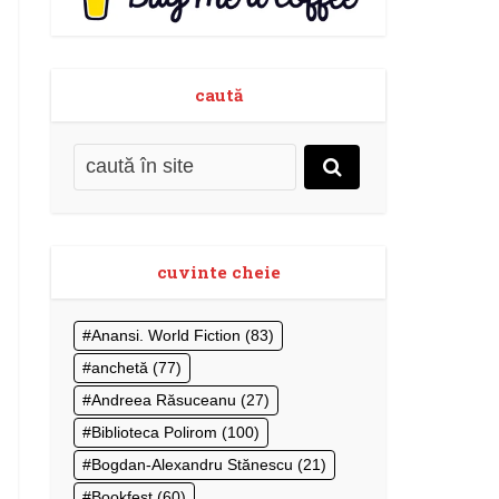
caută
cuvinte cheie
Anansi. World Fiction
(83)
anchetă
(77)
Andreea Răsuceanu
(27)
Biblioteca Polirom
(100)
Bogdan-Alexandru Stănescu
(21)
Bookfest
(60)