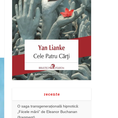
recente
O saga transgenerațională hipnotică:
„Fiicele mării” de Eleanor Buchanan
(fragment)