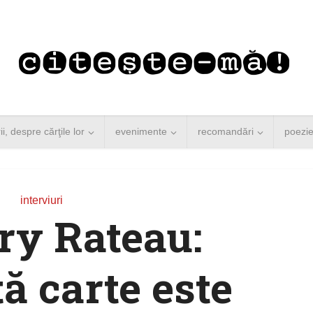
rii, despre cărţile lor
evenimente
recomandări
poezi
interviuri
ry Rateau:
ă carte este