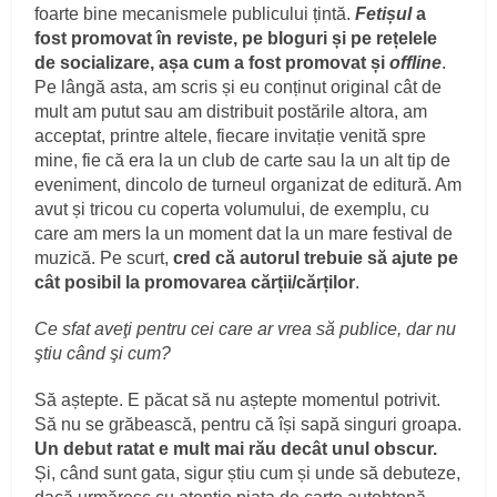
foarte bine mecanismele publicului țintă.
Fetișul
a
fost promovat în reviste, pe bloguri și pe rețelele
de socializare, așa cum a fost promovat și
offline
.
Pe lângă asta, am scris și eu conținut original cât de
mult am putut sau am distribuit postările altora, am
acceptat, printre altele, fiecare invitație venită spre
mine, fie că era la un club de carte sau la un alt tip de
eveniment, dincolo de turneul organizat de editură. Am
avut și tricou cu coperta volumului, de exemplu, cu
care am mers la un moment dat la un mare festival de
muzică. Pe scurt,
cred că autorul trebuie să ajute pe
cât posibil la promovarea cărții/cărților
.
Ce sfat aveţi pentru cei care ar vrea să publice, dar nu
ştiu când şi cum?
Să aștepte. E păcat să nu aștepte momentul potrivit.
Să nu se grăbească, pentru că își sapă singuri groapa.
Un debut ratat e mult mai rău decât unul obscur.
Și, când sunt gata, sigur știu cum și unde să debuteze,