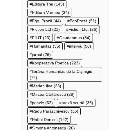
Editura Trei
(149)
Editura Vremea
(34)
Ego. Proză
(44)
EgoProză
(51)
Fiction Ltd
(21)
Fiction Ltd.
(26)
FILIT
(23)
Gaudeamus
(34)
Humanitas
(35)
interviu
(50)
jurnal
(26)
Kooperativa Poetică
(223)
librăria Humanitas de la Cișmigiu
(72)
Marian Ilea
(33)
Mircea Cărtărescu
(29)
poezie
(62)
proză scurtă
(35)
Radu Paraschivescu
(36)
Raftul Denisei
(122)
Simona Antonescu
(20)