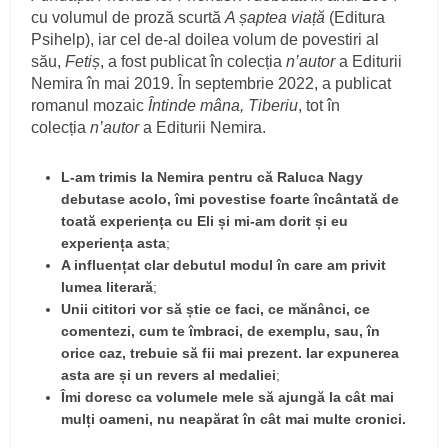
cu volumul de proză scurtă
A șaptea viață
(Editura
Psihelp), iar cel de-al doilea volum de povestiri al
său,
Fetiș
, a fost publicat în colecția
n’autor
a Editurii
Nemira în mai 2019. În septembrie 2022, a publicat
romanul mozaic
Întinde mâna, Tiberiu
, tot în
colecția
n’autor
a Editurii Nemira.
L-am trimis la Nemira pentru că Raluca Nagy
debutase acolo, îmi povestise foarte încântată de
toată experiența cu Eli și mi-am dorit și eu
experiența asta
;
A influențat clar debutul modul în care am privit
lumea literară
;
Unii cititori vor să știe ce faci, ce mănânci, ce
comentezi, cum te îmbraci, de exemplu, sau, în
orice caz, trebuie să fii mai prezent. Iar expunerea
asta are și un revers al medaliei
;
Îmi doresc ca volumele mele să ajungă la cât mai
mulți oameni, nu neapărat în cât mai multe cronici.