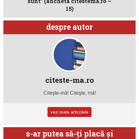
sunt” (ancheta citestema.ro –
15)
despre autor
citeste-ma.ro
Citeşte-mă! Citeşte, mă!
vezi toate articolele
s-ar putea să-ţi placă şi