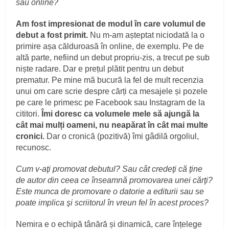
sau online?
Am fost impresionat de modul în care volumul de
debut a fost primit.
Nu m-am așteptat niciodată la o
primire așa călduroasă în online, de exemplu. Pe de
altă parte, nefiind un debut propriu-zis, a trecut pe sub
niște radare. Dar e prețul plătit pentru un debut
prematur. Pe mine mă bucură la fel de mult recenzia
unui om care scrie despre cărți ca mesajele și pozele
pe care le primesc pe Facebook sau Instagram de la
cititori.
Îmi doresc ca volumele mele să ajungă la
cât mai mulți oameni, nu neapărat în cât mai multe
cronici.
Dar o cronică (pozitivă) îmi gâdilă orgoliul,
recunosc.
Cum v-aţi promovat debutul? Sau cât credeţi că ţine
de autor din ceea ce înseamnă promovarea unei cărţi?
Este munca de promovare o datorie a editurii sau se
poate implica şi scriitorul în vreun fel în acest proces?
Nemira e o echipă tânără și dinamică, care înțelege