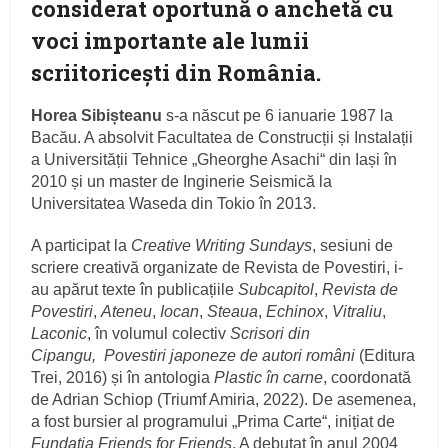
considerat oportună o anchetă cu
voci importante ale lumii
scriitoriceşti din România.
Horea Sibișteanu
s-a născut pe 6 ianuarie 1987 la
Bacău. A absolvit Facultatea de Construcții și Instalații
a Universității Tehnice „Gheorghe Asachi“ din Iași în
2010 și un master de Inginerie Seismică la
Universitatea Waseda din Tokio în 2013.
A participat la
Creative Writing Sundays
, sesiuni de
scriere creativă organizate de Revista de Povestiri, i-
au apărut texte în publicațiile
Subcapitol
,
Revista de
Povestiri
,
Ateneu
,
Iocan
,
Steaua
,
Echinox
,
Vitraliu
,
Laconic
, în volumul colectiv
Scrisori din
Cipangu,
Povestiri japoneze de autori români
(Editura
Trei, 2016) și în antologia
Plastic în carne
, coordonată
de Adrian Schiop (Triumf Amiria, 2022). De asemenea,
a fost bursier al programului „Prima Carte“, inițiat de
Fundația Friends for Friends
. A debutat în anul 2004