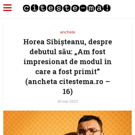
anchete
Horea Sibişteanu, despre
debutul său: „Am fost
impresionat de modul în
care a fost primit”
(ancheta citestema.ro –
16)
30 mai 2023