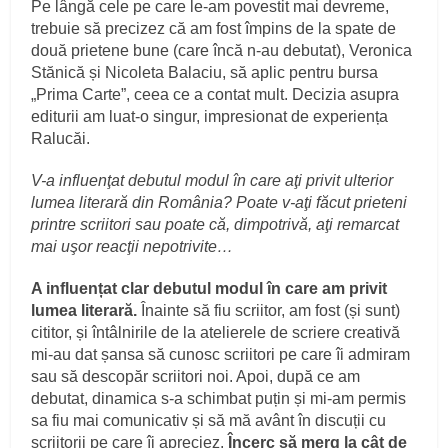
Pe lângă cele pe care le-am povestit mai devreme,
trebuie să precizez că am fost împins de la spate de
două prietene bune (care încă n-au debutat), Veronica
Stănică și Nicoleta Balaciu, să aplic pentru bursa
„Prima Carte”, ceea ce a contat mult. Decizia asupra
editurii am luat-o singur, impresionat de experiența
Ralucăi.
V-a influenţat debutul modul în care aţi privit ulterior
lumea literară din România? Poate v-aţi făcut prieteni
printre scriitori sau poate că, dimpotrivă, aţi remarcat
mai uşor reacţii nepotrivite…
A influențat clar debutul modul în care am privit
lumea literară.
Înainte să fiu scriitor, am fost (și sunt)
cititor, și întâlnirile de la atelierele de scriere creativă
mi-au dat șansa să cunosc scriitori pe care îi admiram
sau să descopăr scriitori noi. Apoi, după ce am
debutat, dinamica s-a schimbat puțin și mi-am permis
sa fiu mai comunicativ și să mă avânt în discuții cu
scriitorii pe care îi apreciez.
Încerc să merg la cât de