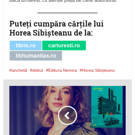
dacă urmăresc cu atenție piața de carte autohtonă.
Puteţi cumpăra cărţile lui
Horea Sibişteanu de la:
libris.ro
carturesti.ro
libhumanitas.ro
anchetă
debut
Editura Nemira
Horea Sibișteanu