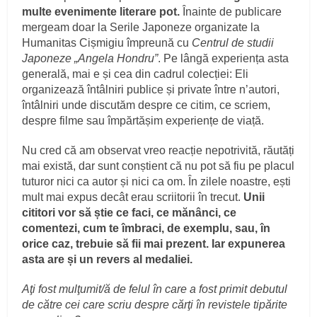
multe evenimente literare pot.
Înainte de publicare
mergeam doar la Serile Japoneze organizate la
Humanitas Cișmigiu împreună cu
Centrul de studii
Japoneze „Angela Hondru”
. Pe lângă experiența asta
generală, mai e și cea din cadrul colecției: Eli
organizează întâlniri publice și private între n’autori,
întâlniri unde discutăm despre ce citim, ce scriem,
despre filme sau împărtășim experiențe de viață.
Nu cred că am observat vreo reacție nepotrivită, răutăți
mai există, dar sunt conștient că nu pot să fiu pe placul
tuturor nici ca autor și nici ca om. În zilele noastre, ești
mult mai expus decât erau scriitorii în trecut.
Unii
cititori vor să știe ce faci, ce mănânci, ce
comentezi, cum te îmbraci, de exemplu, sau, în
orice caz, trebuie să fii mai prezent. Iar expunerea
asta are și un revers al medaliei.
Aţi fost mulţumit/ă de felul în care a fost primit debutul
de către cei care scriu despre cărţi în revistele tipărite