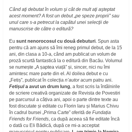
Când aţi debutat în volum şi cât de mult aţi aşteptat
acest moment? A fost un debut „pe speze proprii” sau
unul care s-a petrecut la capătul unei selecţii de
manuscrise de către o editură?
Eu
sunt nenorocosul cu două debuturi
. Spun asta
pentru că am ajuns să îmi reneg primul debut, de la 15
ani, din clasa a 10-a, când am publicat un volum de
proză scurtă fantastică la o editură din Bacău. Volumul
se numește „A șaptea viață” și, sincer, nici nu îmi
amintesc mare parte din el. Al doilea debut e cu
„Fetiș”, publicat în colecția
n’autor
acum patru ani.
Fetișul
a avut un drum lung
, a fost scris la întâlnirile
de scriere creativă organizate de Revista de Povestiri
pe parcursul a câțiva ani, apoi o parte dintre texte au
fost discutate și editate cu Florin Iaru și Marius Chivu
în cadrul bursei „Prima Carte” oferită de
Fundația
Friends for Friends
, ca după aceea să fie editate încă
o dată cu Eli Bădică, după ce mi-a acceptat
manuscrisul pentru publicare.
L-am trimis la Nemira