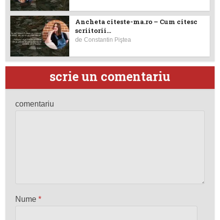
Ancheta citeste-ma.ro – Cum citesc
scriitorii...
de
Constantin Piştea
scrie un comentariu
comentariu
Nume
*