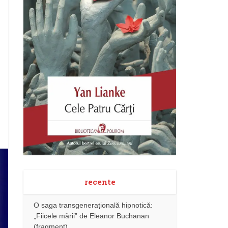
recente
O saga transgenerațională hipnotică:
„Fiicele mării” de Eleanor Buchanan
(fragment)