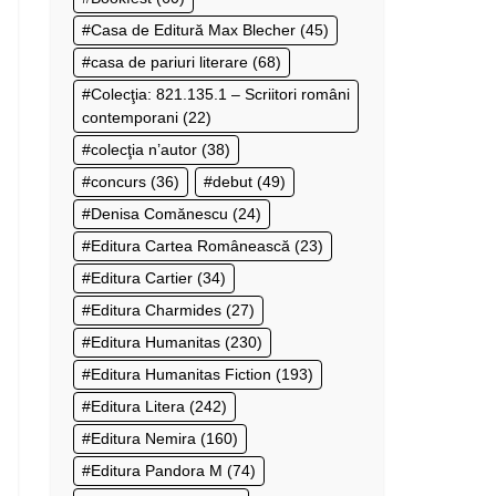
Casa de Editură Max Blecher
(45)
casa de pariuri literare
(68)
Colecţia: 821.135.1 – Scriitori români
contemporani
(22)
colecţia n’autor
(38)
concurs
(36)
debut
(49)
Denisa Comănescu
(24)
Editura Cartea Românească
(23)
Editura Cartier
(34)
Editura Charmides
(27)
Editura Humanitas
(230)
Editura Humanitas Fiction
(193)
Editura Litera
(242)
Editura Nemira
(160)
Editura Pandora M
(74)