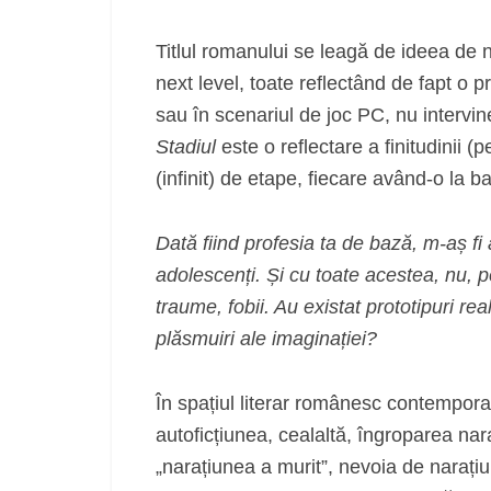
Titlul romanului se leagă de ideea de n
next level, toate reflectând de fapt o
sau în scenariul de joc PC, nu intervin
Stadiul
este o reflectare a finitudinii 
(infinit) de etape, fiecare având-o la 
Dată fiind profesia ta de bază, m-aș fi
adolescenți. Și cu toate acestea, nu, 
traume, fobii. Au existat prototipuri re
plăsmuiri ale imaginației?
În spațiul literar românesc contempor
autoficțiunea, cealaltă, îngroparea nar
„narațiunea a murit”, nevoia de narațiu