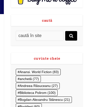
caută
cuvinte cheie
Anansi. World Fiction
(83)
anchetă
(77)
Andreea Răsuceanu
(27)
Biblioteca Polirom
(100)
Bogdan-Alexandru Stănescu
(21)
Bookfest
(60)