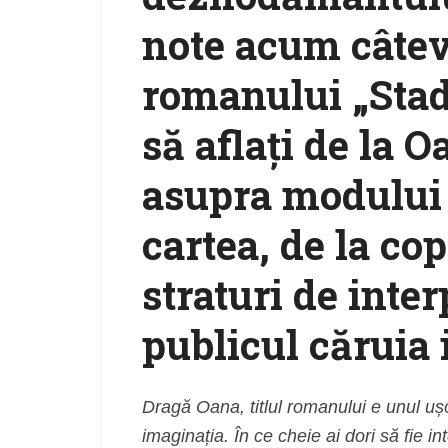
note acum câtev
romanului „Stadi
să aflaţi de la O
asupra modului î
cartea, de la cop
straturi de inte
publicul căruia 
Dragă Oana, titlul romanului e unul ușo
imaginația. În ce cheie ai dori să fie in