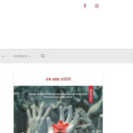
e
contact
ce am citit