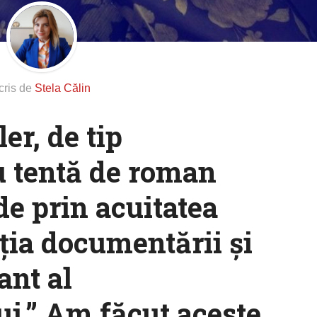
cris de
Stela Călin
er, de tip
u tentă de roman
nde prin acuitatea
ția documentării și
ant al
i.” Am făcut aceste