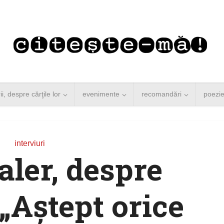
rii, despre cărţile lor
evenimente
recomandări
poezi
interviuri
ler, despre
 „Aștept orice