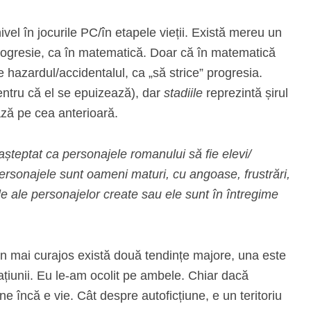
ivel în jocurile PC/în etapele vieții. Există mereu un
 progresie, ca în matematică. Doar că în matematică
e hazardul/accidentalul, ca „să strice” progresia.
(pentru că el se epuizează), dar
stadiile
reprezintă șirul
bază pe cea anterioară.
 așteptat ca personajele romanului să fie elevi/
personajele sunt oameni maturi, cu angoase, frustrări,
ale ale personajelor create sau ele sunt în întregime
an mai curajos există două tendințe majore, una este
ațiunii. Eu le-am ocolit pe ambele. Chiar dacă
ne încă e vie. Cât despre autoficțiune, e un teritoriu