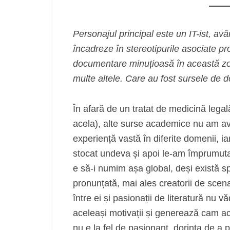
Personajul principal este un IT-ist, av
încadreze în stereotipurile asociate pr
documentare minuțioasă în această zonă,
multe altele. Care au fost sursele de
În afară de un tratat de medicină legală
acela), alte surse academice nu am avu
experiență vastă în diferite domenii, iar
stocat undeva și apoi le-am împrumuta
e să-i numim așa global, deși există spec
pronunțată, mai ales creatorii de scenar
între ei și pasionații de literatură nu
aceleași motivații și generează cam acel
nu e la fel de pasionant, dorința de a pr