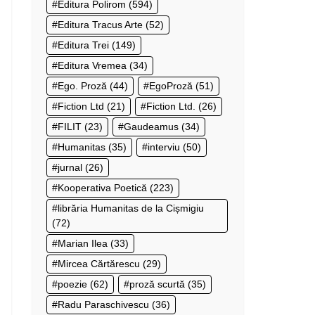
Editura Polirom
(594)
Editura Tracus Arte
(52)
Editura Trei
(149)
Editura Vremea
(34)
Ego. Proză
(44)
EgoProză
(51)
Fiction Ltd
(21)
Fiction Ltd.
(26)
FILIT
(23)
Gaudeamus
(34)
Humanitas
(35)
interviu
(50)
jurnal
(26)
Kooperativa Poetică
(223)
librăria Humanitas de la Cișmigiu
(72)
Marian Ilea
(33)
Mircea Cărtărescu
(29)
poezie
(62)
proză scurtă
(35)
Radu Paraschivescu
(36)