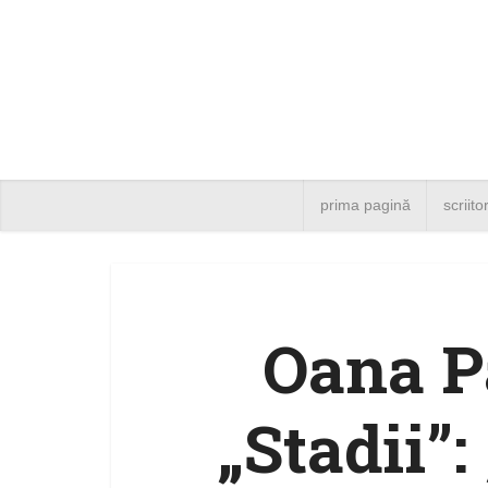
prima pagină
scriito
Oana Pa
„Stadii”: