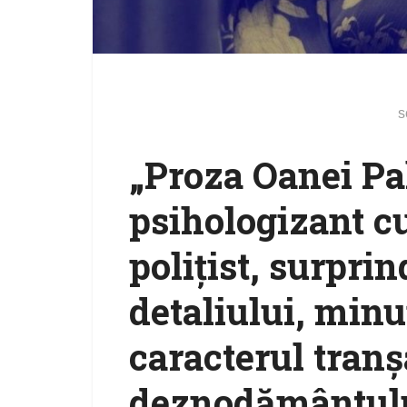
s
„Proza Oanei Pal
psihologizant c
polițist, surpri
detaliului, minu
caracterul tranș
deznodământulu