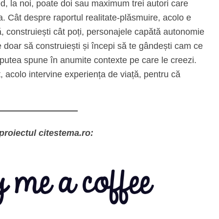
cred, la noi, poate doi sau maximum trei autori care
 Cât despre raportul realitate-plăsmuire, acolo e
ă, construiești cât poți, personajele capătă autonomie
e doar să construiești și începi să te gândești cam ce
r putea spune în anumite contexte pe care le creezi.
t, acolo intervine experiența de viață, pentru că
proiectul citestema.ro: