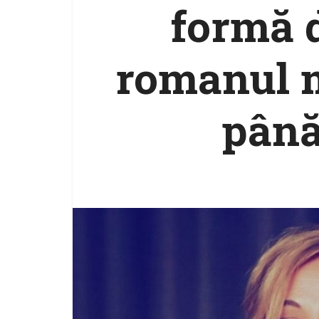
formă d
romanul m
până