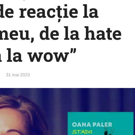
e reacție la
eu, de la hate
 la wow”
31 mai 2023