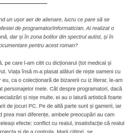
ând un ușor aer de alienare, lucru ce pare să se
ofesiei de programator/informatician. Ai realizat o
 dar și în zona bolilor din spectrul autist, și în
 documentare pentru acest roman?
, pe care l-am citit cu dicționarul (tot medical și
t. Viața însă m-a plasat alături de niște oameni cu
 eu, ca o colecționară de bizarerii cu iz literar, le-am
t personajelor mele. Cât despre programatori, dacă
ializări și nișe multe, ei au o latură artistică foarte
ii de jocuri PC. Pe de altă parte sunt și gamerii, iar
 văd prea mari diferențe, ambele preocupări au cam
eași efecte: conflict cu realul, insatisfacție că realul
oiecta și de a controla. Marii cititori „se