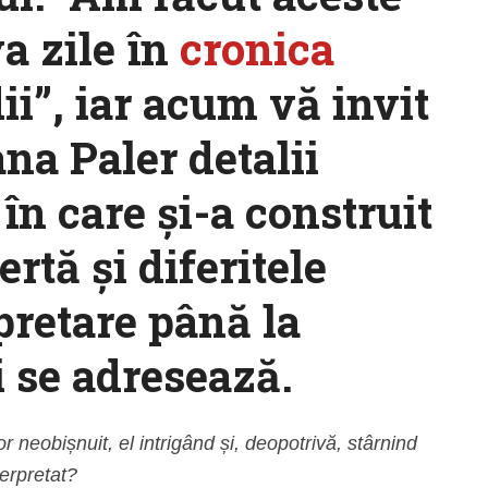
a zile în
cronica
i”, iar acum vă invit
ana Paler detalii
n care şi-a construit
ertă şi diferitele
rpretare până la
i se adresează.
r neobișnuit, el intrigând și, deopotrivă, stârnind
terpretat?