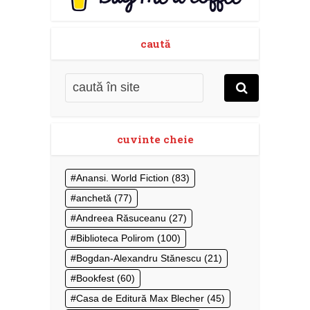
caută
cuvinte cheie
Anansi. World Fiction
(83)
anchetă
(77)
Andreea Răsuceanu
(27)
Biblioteca Polirom
(100)
Bogdan-Alexandru Stănescu
(21)
Bookfest
(60)
Casa de Editură Max Blecher
(45)