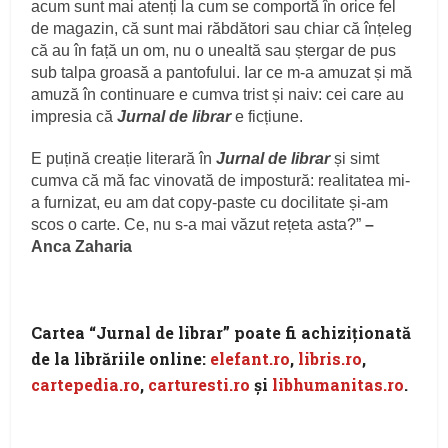
acum sunt mai atenți la cum se comportă în orice fel
de magazin, că sunt mai răbdători sau chiar că înțeleg
că au în față un om, nu o unealtă sau ștergar de pus
sub talpa groasă a pantofului. Iar ce m-a amuzat și mă
amuză în continuare e cumva trist și naiv: cei care au
impresia că
Jurnal de librar
e ficțiune.
E puțină creație literară în
Jurnal de librar
și simt
cumva că mă fac vinovată de impostură: realitatea mi-
a furnizat, eu am dat copy-paste cu docilitate și-am
scos o carte. Ce, nu s-a mai văzut rețeta asta?”
–
Anca Zaharia
Cartea “Jurnal de librar” poate fi achiziţionată
de la librăriile online:
elefant.ro
,
libris.ro
,
cartepedia.ro
,
carturesti.ro
şi
libhumanitas.ro
.