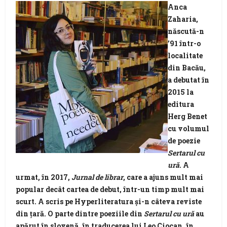
Anca
Zaharia,
născută-n
’91 într-o
localitate
din Bacău,
a debutat în
2015 la
editura
Herg Benet
cu volumul
de poezie
Sertarul cu
ură
. A
urmat, în 2017,
Jurnal de librar
, care a ajuns mult mai
popular decât cartea de debut, într-un timp mult mai
scurt. A scris pe Hyperliteratura și-n câteva reviste
din țară. O parte dintre poeziile din
Sertarul cu ură
au
apărut în slovenă, în traducerea lui Leo Ciocan, în