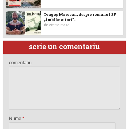
Dragoş Marcean, despre romanul SF
„Îmblânzitori”...
de
citeste-ma.ro
scrie un comentariu
comentariu
Nume
*