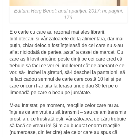
Editura Herg Benet; anul apariţiei: 2017; nr. pagini:
176.
E o carte cu care au rezonat mai ales librarii,
bibliotecarii și vânzătoarele de la alimentară, dar mai
puțin, chiar deloc a fost înțeleasă de cei care nu s-au
aflat niciodată de partea „asta” a casei de marcat. Cu
care aș fi lovit oricând peste dinți pe cei care cred că
trebuie să faci ce vor ei, indiferent cât de aberant e ce
vor: să-i închei la șireturi, să-i deschei la pantaloni, să
le faci cadou semnul de carte care costă 10 lei și pe
care oricum l-ar uita la terasa unde dau 30 lei pe o
limonadă pe care o beau pe jumătate.
M-au întristat, pe moment, reacțiile celor care nu au
înțeles ce am vrut eu să transmit – sau ce am transmis
prost: ah, ce frustrată ești, vânzătoarea de cărți trebuie
să facă ce vreau io! Și m-au bucurat enorm reacțiile
(numeroase, din fericire) ale celor care au spus că