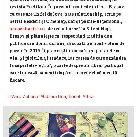
revista Poetikon. În prezent locuiește într-un Brașov
cu care are un fel de love-hate relationship, scrie pe
Serial Readers și Cinemap, dar și pe site-ul personal,
ancazaharia.ro
; este redactor-șef la Zile și Nopți
Brașov și plănuiește ca, respectând tradiția de a
publica din doi în doi ani, să scoată un noul volum de
poezie în 2019. Îi plac ceștile cu cafea și paharele cu
vin. Și pisicile. Și traduce, iar cartea de care e mândră
la superlativ e „Tu”, o carte despre un librar psihopat
care tratează oamenii după cum crede el că merită
fiecare.
Anca Zaharia
Editura Herg Benet
librar