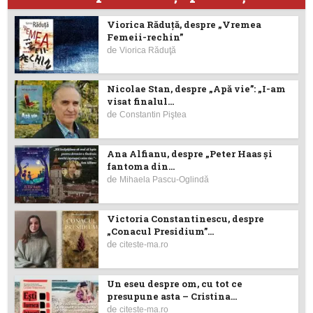
Viorica Răduţă, despre „Vremea
Femeii-rechin”
de
Viorica Răduţă
Nicolae Stan, despre „Apă vie”: „I-am
visat finalul...
de
Constantin Piştea
Ana Alfianu, despre „Peter Haas și
fantoma din...
de
Mihaela Pascu-Oglindă
Victoria Constantinescu, despre
„Conacul Presidium”...
de
citeste-ma.ro
Un eseu despre om, cu tot ce
presupune asta – Cristina...
de
citeste-ma.ro