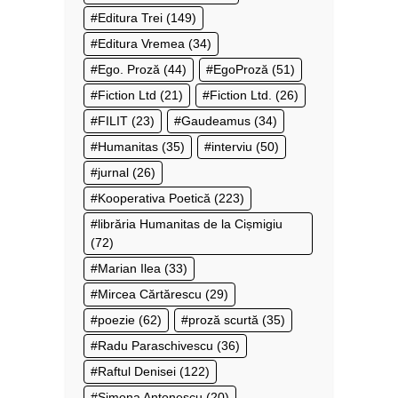
Editura Trei
(149)
Editura Vremea
(34)
Ego. Proză
(44)
EgoProză
(51)
Fiction Ltd
(21)
Fiction Ltd.
(26)
FILIT
(23)
Gaudeamus
(34)
Humanitas
(35)
interviu
(50)
jurnal
(26)
Kooperativa Poetică
(223)
librăria Humanitas de la Cișmigiu
(72)
Marian Ilea
(33)
Mircea Cărtărescu
(29)
poezie
(62)
proză scurtă
(35)
Radu Paraschivescu
(36)
Raftul Denisei
(122)
Simona Antonescu
(20)