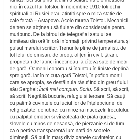
nici în cazul lui Tolstoi. În noiembrie 1910 toți ochii
spirituali ai Rusiei erau ațintiți spre o mică stație de
cale ferată – Astapovo. Acolo murea Tolstoi. Mecanicii
de tren se abțineau să fluiere din considerație pentru
muribund. De la biroul de telegraf al satului se
trimiteau din oră în oră informații privind temperatura și
pulsul marelui scriitor. Trenurile pline de jurnaliști, de
tot felul de emisari, de preoți, ofițeri în civil, țărani,
proprietari de fabrici încetineau la cîteva sute de metri
de gară. Oamenii coborau și înaintau în liniște deplină
spre gară. Iar în micuța gară Tolstoi, în pofida morții
care se apropia, se destăinuia răsuflînd din greu fiului
său Serghei:
Încă mai compun. Scriu.
Să scrii, să scrii,
să scrii! Negrăită bucurie, refugiu și teroare! Să cauți
cu patimă cuvintele cu luciul lor de înțelepciune, de
religiozitate, de iubire, cu mirozna mucezelii trecutului,
cu palpitul emoției și vînzoleala de piață gureșă,
slovele cu miros de neșansă, de pierzanie și de fum,
ca o perdea transparentă luminată de soarele
dimineții. Să pui în marș divizioanele cuvintelor, cu