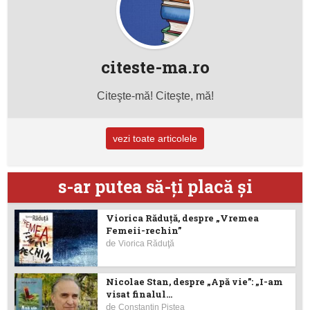
citeste-ma.ro
Citeşte-mă! Citeşte, mă!
vezi toate articolele
s-ar putea să-ţi placă şi
Viorica Răduţă, despre „Vremea
Femeii-rechin”
de
Viorica Răduţă
Nicolae Stan, despre „Apă vie”: „I-am
visat finalul...
de
Constantin Piştea