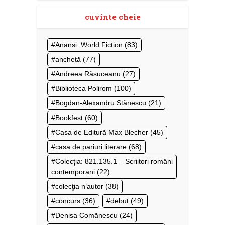
cuvinte cheie
Anansi. World Fiction
(83)
anchetă
(77)
Andreea Răsuceanu
(27)
Biblioteca Polirom
(100)
Bogdan-Alexandru Stănescu
(21)
Bookfest
(60)
Casa de Editură Max Blecher
(45)
casa de pariuri literare
(68)
Colecţia: 821.135.1 – Scriitori români
contemporani
(22)
colecţia n’autor
(38)
concurs
(36)
debut
(49)
Denisa Comănescu
(24)