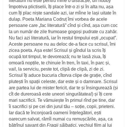
literaturii nu este pentru mine o distracție, un hobby
împotriva plictiselii, îți place într-o zi și în alta nu, așa
cum îți plac niște sandale azi, iar mîine le lași uitate în
dulap. Poeta Mariana Codruț îmi vorbea de acele
persoane care „fac literatură” cînd și cînd, așa cum coc
la un număr de zile frumoase gogoși pudrate cu zahăr.
Nu faci azi literatură, iar în restul timpului ești „ocupat”.
Aceste persoane nu au deloc de-a face cu scrisul, îmi
zicea poeta. Așa este! Scrisul și gîndul la scris îți
ocupă tot timpul, te devorează; nu te lasă ziua, îți
omoară nopțile, te chinuie în tren, în taxi, în parc și,
vai!, la serviciu, peste tot, clipă de clipă, zi de zi.
Scrisul îți aduce bucuria cîtorva clipe de grație, cînd
plutești în spații celeste, dar este și o damnare. Scrisul
are partea lui de mister fericit, dar te și însingurează (și
cît de dureroasă este uneori singurătatea!) și îți cere
mari sacrificii. Te vămuiește în primul rînd pe tine, dar
îi sacrifici și pe cei din jurul tău – soție, copii, prieteni.
Iar dacă te înconjoară oameni înțelegători, ești
oarecum salvat, rămîi numai cu remușcările, așa, ca
bătrînul savant din
Fragii sălbatici
, vechiul film al lui