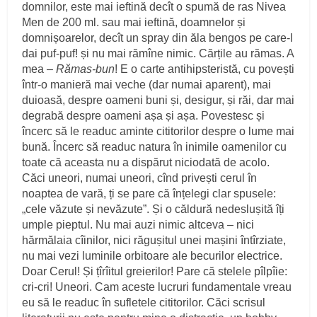
domnilor, este mai ieftină decît o spumă de ras Nivea
Men de 200 ml. sau mai ieftină, doamnelor și
domnișoarelor, decît un spray din ăla bengos pe care-l
dai puf-puf! și nu mai rămîne nimic. Cărțile au rămas. A
mea –
Rămas-bun
! E o carte antihipsteristă, cu povești
într-o manieră mai veche (dar numai aparent), mai
duioasă, despre oameni buni și, desigur, și răi, dar mai
degrabă despre oameni așa și așa. Povestesc și
încerc să le readuc aminte cititorilor despre o lume mai
bună. Încerc să readuc natura în inimile oamenilor cu
toate că aceasta nu a dispărut niciodată de acolo.
Căci uneori, numai uneori, cînd privești cerul în
noaptea de vară, ți se pare că înțelegi clar spusele:
„cele văzute și nevăzute”. Și o căldură nedeslușită îți
umple pieptul. Nu mai auzi nimic altceva – nici
hărmălaia cîinilor, nici răgușitul unei mașini întîrziate,
nu mai vezi luminile orbitoare ale becurilor electrice.
Doar Cerul! Și țîrîitul greierilor! Pare că stelele pîlpîie:
cri-cri! Uneori. Cam aceste lucruri fundamentale vreau
eu să le readuc în sufletele cititorilor. Căci scrisul