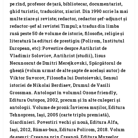
pe rînd, profesor de țară, bibliotecar, documentarist,
ghid turistic, traducător, ziarist. Din 1990 scrie la mai
multe ziare și reviste; redactor, redactor șef-adjunct și
redactor-șef al revistei Timpul; a tradus din limba
rusă peste 50 de volume de istorie, filosofie, religie și
literatură la edituri de prestigiu (Polirom, Institutul
European, etc): Povestire despre Antihrist de
Vladimir Soloviov, Antihrist (studii), Iisus
Necunoscut de Dmitri Merejkovski, Spărgătorul de
gheață (volum urmat de alte șapte de același autor) de
Viktor Suvorov, Filosofia lui Dostoievski, Sensul
istoriei de Nikolai Berdiaev, Drumul de Vasili
Grossman. Antologat în volumul Ozone friendly,
Editura Outopos, 2002, precum și în alte culegeri și
antologii. Volume de proză: Învierea muților, Editura
Tehnopress, Iași, 2005 (carte triplu premiată),
Giardinieri. Povestiri vechi și nouă, Editura Alfa,
Iași, 2012, Rămas-bun, Editura Polirom, 2018. Volum
de eseuri: Creanga prin Creangă, Editura Muzeelor