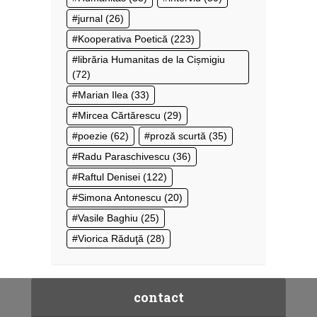
jurnal
(26)
Kooperativa Poetică
(223)
librăria Humanitas de la Cișmigiu
(72)
Marian Ilea
(33)
Mircea Cărtărescu
(29)
poezie
(62)
proză scurtă
(35)
Radu Paraschivescu
(36)
Raftul Denisei
(122)
Simona Antonescu
(20)
Vasile Baghiu
(25)
Viorica Răduţă
(28)
contact