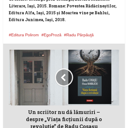
Literare, Iași, 2015. Romane: Povestea Rădăcineștilor,
Editura Alfa, Iași, 2015 și Moartea vine pe Bahlui,
Editura Junimea, Iași, 2018.
Editura Polirom
EgoProză
Radu Părpăuţă
Un scriitor nu dă lămuriri –
despre „Viaţa ficţiunii după o
revoluţie” de Radu Cosaşu