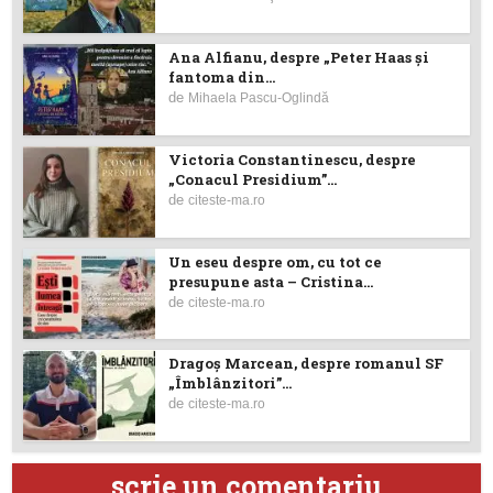
Ana Alfianu, despre „Peter Haas și
fantoma din...
de
Mihaela Pascu-Oglindă
Victoria Constantinescu, despre
„Conacul Presidium”...
de
citeste-ma.ro
Un eseu despre om, cu tot ce
presupune asta – Cristina...
de
citeste-ma.ro
Dragoş Marcean, despre romanul SF
„Îmblânzitori”...
de
citeste-ma.ro
scrie un comentariu