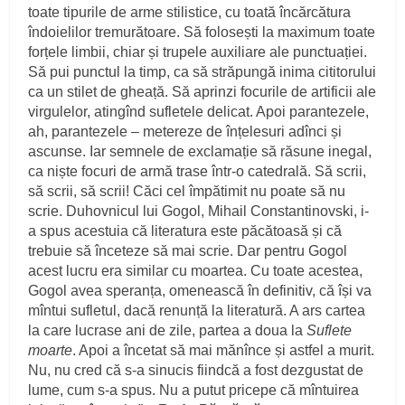
toate tipurile de arme stilistice, cu toată încărcătura
îndoielilor tremurătoare. Să folosești la maximum toate
forțele limbii, chiar și trupele auxiliare ale punctuației.
Să pui punctul la timp, ca să străpungă inima cititorului
ca un stilet de gheață. Să aprinzi focurile de artificii ale
virgulelor, atingînd sufletele delicat. Apoi parantezele,
ah, parantezele – metereze de înțelesuri adînci și
ascunse. Iar semnele de exclamație să răsune inegal,
ca niște focuri de armă trase într-o catedrală. Să scrii,
să scrii, să scrii! Căci cel împătimit nu poate să nu
scrie. Duhovnicul lui Gogol, Mihail Constantinovski, i-
a spus acestuia că literatura este păcătoasă și că
trebuie să înceteze să mai scrie. Dar pentru Gogol
acest lucru era similar cu moartea. Cu toate acestea,
Gogol avea speranța, omenească în definitiv, că își va
mîntui sufletul, dacă renunță la literatură. A ars cartea
la care lucrase ani de zile, partea a doua la
Suflete
moarte
. Apoi a încetat să mai mănînce și astfel a murit.
Nu, nu cred că s-a sinucis fiindcă a fost dezgustat de
lume, cum s-a spus. Nu a putut pricepe că mîntuirea