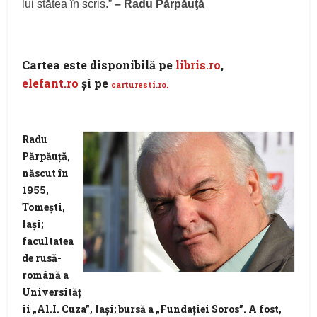
lui stătea în scris.”
– Radu Părpăuţă
Cartea este disponibilă pe
libris.ro
,
elefant.ro
şi pe
carturesti.ro.
Radu
Părpăuță,
născut în
1955,
Tomești,
Iași;
facultatea
de rusă-
română a
Universităț
ii „Al.I. Cuza”, Iași; bursă a „Fundației Soros”. A fost,