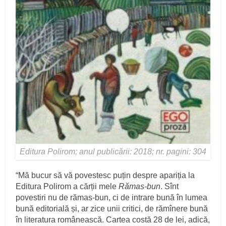
Editura Polirom; anul publicării: 2018; nr. pagini: 304
“Mă bucur să vă povestesc puțin despre apariția la
Editura Polirom a cărții mele
Rămas-bun
. Sînt
povestiri nu de rămas-bun, ci de intrare bună în lumea
bună editorială și, ar zice unii critici, de rămînere bună
în literatura românească. Cartea costă 28 de lei, adică,