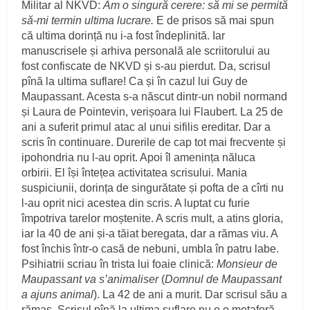
Militar al NKVD:
Am o singură cerere: să mi se permită
să-mi termin ultima lucrare.
E de prisos să mai spun
că ultima dorință nu i-a fost îndeplinită. Iar
manuscrisele și arhiva personală ale scriitorului au
fost confiscate de NKVD și s-au pierdut. Da, scrisul
pînă la ultima suflare! Ca și în cazul lui Guy de
Maupassant. Acesta s-a născut dintr-un nobil normand
și Laura de Pointevin, verișoara lui Flaubert. La 25 de
ani a suferit primul atac al unui sifilis ereditar. Dar a
scris în continuare. Durerile de cap tot mai frecvente și
ipohondria nu l-au oprit. Apoi îl amenința năluca
orbirii. El își întețea activitatea scrisului. Mania
suspiciunii, dorința de singurătate și pofta de a cîrti nu
l-au oprit nici acestea din scris. A luptat cu furie
împotriva tarelor moștenite. A scris mult, a atins gloria,
iar la 40 de ani și-a tăiat beregata, dar a rămas viu. A
fost închis într-o casă de nebuni, umbla în patru labe.
Psihiatrii scriau în trista lui foaie clinică:
Monsieur de
Maupassant va s’animaliser
(
Domnul de Maupassant
a ajuns animal
). La 42 de ani a murit. Dar scrisul său a
rămas. Scrisul pînă la ultima suflare nu e o metaforă