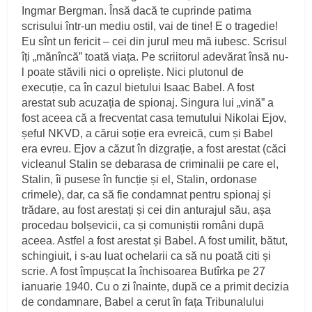
Ingmar Bergman. Însă dacă te cuprinde patima
scrisului într-un mediu ostil, vai de tine! E o tragedie!
Eu sînt un fericit – cei din jurul meu mă iubesc. Scrisul
îți „mănîncă” toată viața. Pe scriitorul adevărat însă nu-
l poate stăvili nici o opreliște. Nici plutonul de
execuție, ca în cazul bietului Isaac Babel. A fost
arestat sub acuzația de spionaj. Singura lui „vină” a
fost aceea că a frecventat casa temutului Nikolai Ejov,
șeful NKVD, a cărui soție era evreică, cum și Babel
era evreu. Ejov a căzut în dizgrație, a fost arestat (căci
vicleanul Stalin se debarasa de criminalii pe care el,
Stalin, îi pusese în funcție și el, Stalin, ordonase
crimele), dar, ca să fie condamnat pentru spionaj și
trădare, au fost arestați și cei din anturajul său, așa
procedau bolșevicii, ca și comuniștii români după
aceea. Astfel a fost arestat și Babel. A fost umilit, bătut,
schingiuit, i s-au luat ochelarii ca să nu poată citi și
scrie. A fost împușcat la închisoarea Butîrka pe 27
ianuarie 1940. Cu o zi înainte, după ce a primit decizia
de condamnare, Babel a cerut în fața Tribunalului