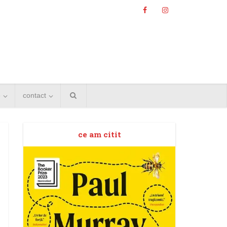
e
contact
ce am citit