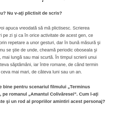
? Nu v-aţi plictisit de scris?
voi apuca vreodată să mă plictisesc. Scrierea
 pe zi şi ca în orice activitate de acest gen, ce
in repetare a unor gesturi, dar în bună măsură şi
ne nu se ştie de unde, cheamă periodic oboseala şi
ă, mai lungă sau mai scurtă. În timpul scrierii unui
teva săptămâni, iar între romane, de când termin
 ceva mai mari, de câteva luni sau un an.
e bine pentru scenariul filmului „Terminus
m, pe romanul „Amantul Colivăresei”. Cum l-aţi
e şi un rod al propriilor amintiri acest personaj?