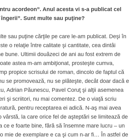
ntru acordeon”. Anul acesta vi s-a publicat cel
 îngerii”. Sunt multe sau puţine?
 sau puţine cărţile pe care le-am publicat. Deşi în
te o relaţie între calitate şi cantitate, cea dintâi
 bune. Ultimii douăzeci de ani au fost extrem de
 toate astea m-am ambiţionat, prosteşte cumva,
imp propice scrisului de roman, dincolo de faptul că
nu se promovează, nu se plăteşte, decât doar dacă e
u, Adrian Păunescu, Pavel Coruţ şi alţii asemenea
ri şi scriitori, nu mai comentez. De o viaţă scriu
ratură, pentru receptarea ei adică. N-aş mai avea
 vârstă, la care orice fel de aşteptări se limitează de
ea ce e foarte bine, fără să însemne mare lucru – un
o mie de exemplare e ca şi cum n-ar fi… În astfel de