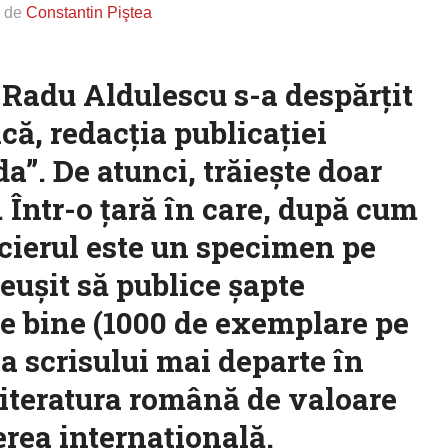
s de
Constantin Piştea
 Radu Aldulescu s-a despărţit
că, redacţia publicaţiei
”. De atunci, trăieşte doar
u. Într-o ţară în care, după cum
cierul este un specimen pe
reuşit să publice şapte
e bine (1000 de exemplare pe
 scrisului mai departe în
 literatura română de valoare
rea internaţională.