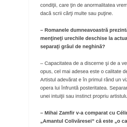
condiţii, care ţin de anormalitatea vrem
dacă scrii cărţi multe sau puţine.
– Romanele dumneavoastră prezintă r
menţineţi urechile deschise la actu
separaţi grâul de neghină?
– Capacitatea de a discerne şi de a ve
opus, cel mai adesea este o calitate de c
Artistul adevărat e în primul rând un vi
opera lui înfruntă posteritatea. Separa
unei intuiţii sau instinct propriu artistulu
– Mihai Zamfir v-a comparat cu Cél
„Amantul Colivăresei” că este „o ca