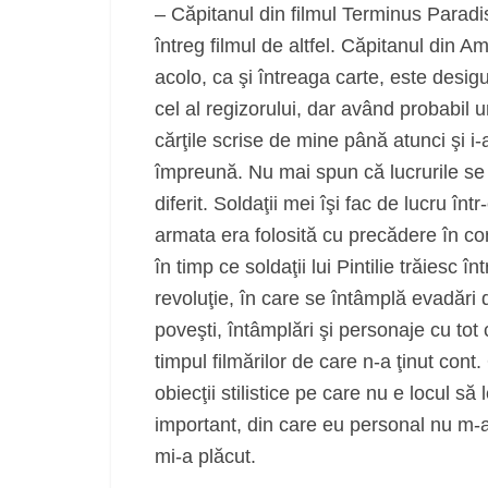
– Căpitanul din filmul Terminus Paradis e
întreg filmul de altfel. Căpitanul din 
acolo, ca şi întreaga carte, este desigu
cel al regizorului, dar având probabil une
cărţile scrise de mine până atunci şi i-
împreună. Nu mai spun că lucrurile se 
diferit. Soldaţii mei îşi fac de lucru î
armata era folosită cu precădere în con
în timp ce soldaţii lui Pintilie trăiesc 
revoluţie, în care se întâmplă evadări di
poveşti, întâmplări şi personaje cu tot
timpul filmărilor de care n-a ţinut co
obiecţii stilistice pe care nu e locul să
important, din care eu personal nu m-am
mi-a plăcut.