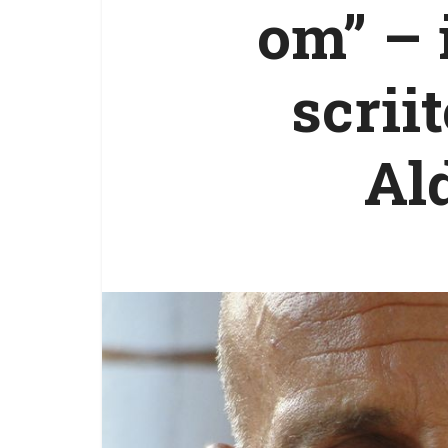
om” – 
scrii
Al