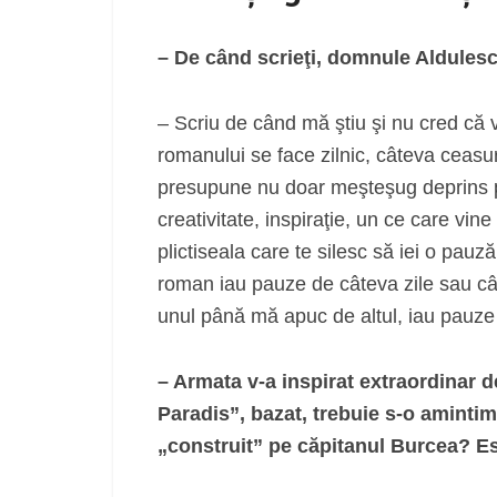
– De când scrieţi, domnule Aldulescu
– Scriu de când mă ştiu şi nu cred că 
romanului se face zilnic, câteva ceasuri
presupune nu doar meşteşug deprins pr
creativitate, inspiraţie, un ce care vi
plictiseala care te silesc să iei o pauz
roman iau pauze de câteva zile sau câ
unul până mă apuc de altul, iau pauze
– Armata v-a inspirat extraordinar d
Paradis”, bazat, trebuie s-o aminti
„construit” pe căpitanul Burcea? Est