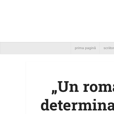
prima pagină
scriito
„Un rom
determina