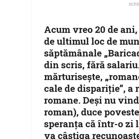
scri
Acum vreo 20 de ani,
de ultimul loc de mun
săptămânale „Baricada
din scris, fără salari
mărturiseşte, „roman
cale de dispariţie”, a 
romane. Deşi nu vind
roman), duce povestea
speranţa că într-o zi
va câştiga recunoaşte