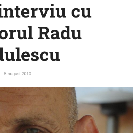
interviu cu
torul Radu
dulescu
5 august 2010