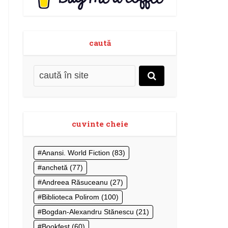
caută
cuvinte cheie
Anansi. World Fiction
(83)
anchetă
(77)
Andreea Răsuceanu
(27)
Biblioteca Polirom
(100)
Bogdan-Alexandru Stănescu
(21)
Bookfest
(60)