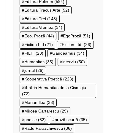
Editura Polirom
(594)
Editura Tracus Arte
(52)
Editura Trei
(148)
Editura Vremea
(34)
Ego. Proză
(44)
EgoProză
(51)
Fiction Ltd
(21)
Fiction Ltd.
(26)
FILIT
(23)
Gaudeamus
(34)
Humanitas
(35)
interviu
(50)
jurnal
(26)
Kooperativa Poetică
(223)
librăria Humanitas de la Cișmigiu
(72)
Marian Ilea
(33)
Mircea Cărtărescu
(29)
poezie
(62)
proză scurtă
(35)
Radu Paraschivescu
(36)