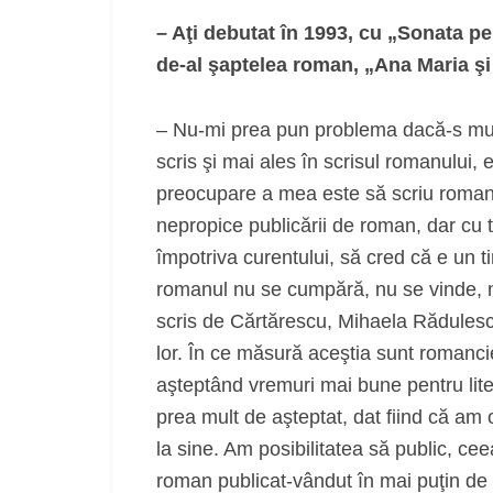
– Aţi debutat în 1993, cu „Sonata pe
de-al şaptelea roman, „Ana Maria şi
– Nu-mi prea pun problema dacă-s multe
scris şi mai ales în scrisul romanului, es
preocupare a mea este să scriu romane
nepropice publicării de roman, dar cu
împotriva curentului, să cred că e un t
romanul nu se cumpără, nu se vinde, 
scris de Cărtărescu, Mihaela Rădulesc
lor. În ce măsură aceştia sunt romancie
aşteptând vremuri mai bune pentru lite
prea mult de aşteptat, dat fiind că am o
la sine. Am posibilitatea să public, ce
roman publicat-vândut în mai puţin de 