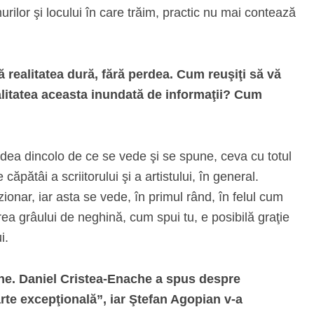
urilor şi locului în care trăim, practic nu mai contează
ealitatea dură, fără perdea. Cum reuşiţi să vă
alitatea aceasta inundată de informaţii? Cum
dea dincolo de ce se vede şi se spune, ceva cu totul
ăpătâi a scriitorului şi a artistului, în general.
zionar, iar asta se vede, în primul rând, în felul cum
rea grâului de neghină, cum spui tu, e posibilă graţie
i.
ine. Daniel Cristea-Enache a spus despre
rte excepţională”, iar Ştefan Agopian v-a