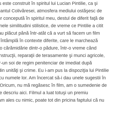
ste construit în spiritul lui Lucian Pintilie, ca şi
Amantul Colivăresei, atmosfera mediului ostăşesc de
r concepută în spiritul meu, destul de diferit faţă de
le similitudini stilistice, de vreme ce Pintilie a citit
au plăcut până într-atât că a vurt să facem un film
întâmplă în contexte diferite, care le marchează
ntr-o cărămidărie dintr-o pădure, într-o vreme când
strucţii, reparaţii de terasamente şi munci agricole,
într-un soi de regim penitenciar de imediat după
n unităţi şi crime. Eu i-am pus la dispoziţia lui Pintilie
 cu numele lor. Am încercat să-i dau unele sugestii în
nt. Oricum, nu mă regăsesc în film, am o sumedenie de
 le descriu aici. Filmul a luat totuşi un premiu
 ales cu nimic, poate tot din pricina faptului că nu