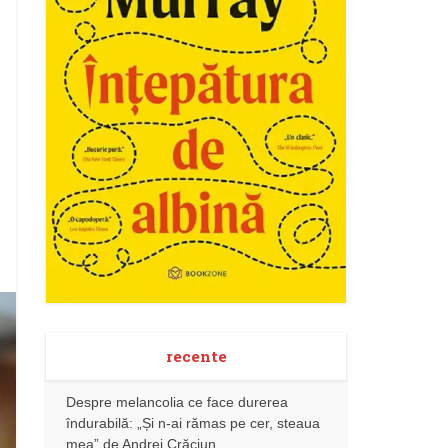
recente
Despre melancolia ce face durerea
îndurabilă: „Și n-ai rămas pe cer, steaua
mea” de Andrei Crăciun