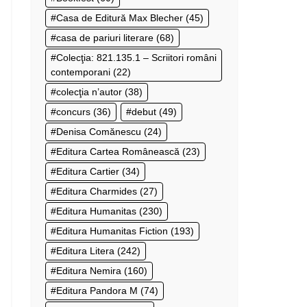
Casa de Editură Max Blecher
(45)
casa de pariuri literare
(68)
Colecţia: 821.135.1 – Scriitori români
contemporani
(22)
colecţia n’autor
(38)
concurs
(36)
debut
(49)
Denisa Comănescu
(24)
Editura Cartea Românească
(23)
Editura Cartier
(34)
Editura Charmides
(27)
Editura Humanitas
(230)
Editura Humanitas Fiction
(193)
Editura Litera
(242)
Editura Nemira
(160)
Editura Pandora M
(74)