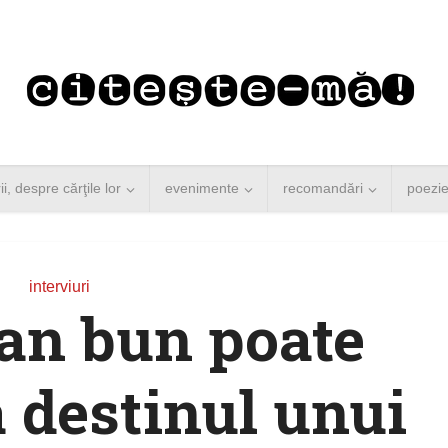
rii, despre cărţile lor
evenimente
recomandări
poezi
interviuri
an bun poate
 destinul unui