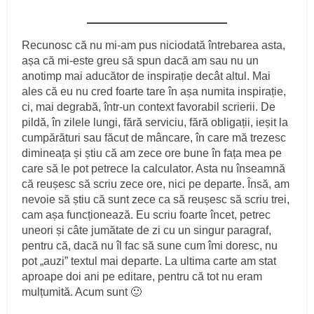
Recunosc că nu mi-am pus niciodată întrebarea asta,
așa că mi-este greu să spun dacă am sau nu un
anotimp mai aducător de inspirație decât altul. Mai
ales că eu nu cred foarte tare în așa numita inspirație,
ci, mai degrabă, într-un context favorabil scrierii. De
pildă, în zilele lungi, fără serviciu, fără obligații, ieșit la
cumpărături sau făcut de mâncare, în care mă trezesc
dimineața și știu că am zece ore bune în fața mea pe
care să le pot petrece la calculator. Asta nu înseamnă
că reușesc să scriu zece ore, nici pe departe. Însă, am
nevoie să știu că sunt zece ca să reușesc să scriu trei,
cam așa funcționează. Eu scriu foarte încet, petrec
uneori și câte jumătate de zi cu un singur paragraf,
pentru că, dacă nu îl fac să sune cum îmi doresc, nu
pot „auzi” textul mai departe. La ultima carte am stat
aproape doi ani pe editare, pentru că tot nu eram
mulțumită. Acum sunt 🙂