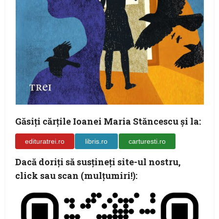
Găsiţi cărţile Ioanei Maria Stăncescu şi la:
edituratrei.ro
libris.ro
carturesti.ro
Dacă doriţi să susţineţi site-ul nostru,
click sau scan (mulţumiri!):