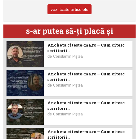
vezi toate articolele
s-ar putea să-ţi placă şi
Ancheta citeste-ma.ro – Cum citesc
scriitorii...
de
Constantin Piştea
Ancheta citeste-ma.ro – Cum citesc
scriitorii...
de
Constantin Piştea
Ancheta citeste-ma.ro – Cum citesc
scriitorii...
de
Constantin Piştea
Ancheta citeste-ma.ro – Cum citesc
scriitorii...