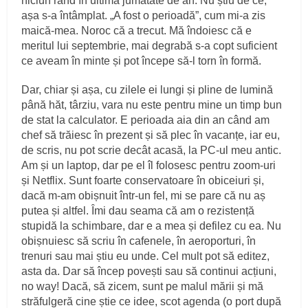
niciun rând în ultima jumătate de an. Nu știu de ce,
așa s-a întâmplat. „A fost o perioadă”, cum mi-a zis
maică-mea. Noroc că a trecut. Mă îndoiesc că e
meritul lui septembrie, mai degrabă s-a copt suficient
ce aveam în minte și pot începe să-l torn în formă.
Dar, chiar și așa, cu zilele ei lungi și pline de lumină
până hăt, târziu, vara nu este pentru mine un timp bun
de stat la calculator. E perioada aia din an când am
chef să trăiesc în prezent și să plec în vacanțe, iar eu,
de scris, nu pot scrie decât acasă, la PC-ul meu antic.
Am și un laptop, dar pe el îl folosesc pentru zoom-uri
și Netflix. Sunt foarte conservatoare în obiceiuri și,
dacă m-am obișnuit într-un fel, mi se pare că nu aș
putea și altfel. Îmi dau seama că am o rezistență
stupidă la schimbare, dar e a mea și defilez cu ea. Nu
obișnuiesc să scriu în cafenele, în aeroporturi, în
trenuri sau mai știu eu unde. Cel mult pot să editez,
asta da. Dar să încep povești sau să continui acțiuni,
no way! Dacă, să zicem, sunt pe malul mării și mă
străfulgeră cine știe ce idee, scot agenda (o port după