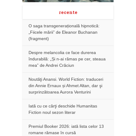
recente
O saga transgenerațională hipnotică:
„Fiicele mării” de Eleanor Buchanan
(fragment)
Despre melancolia ce face durerea
îndurabilă: „Și n-ai rămas pe cer, steaua
mea” de Andrei Crăciun
Noutăţi Anansi. World Fiction: traduceri
din Annie Ernaux și Ahmet Altan, dar şi
surprinzătoarea Aurora Venturini
Iată cu ce cărţi deschide Humanitas
Fiction noul sezon literar
Premiul Booker 2026: iată lista celor 13
romane rămase în cursă