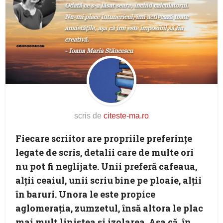
scris de
citeste-ma.ro
Fiecare scriitor are propriile preferinţe
legate de scris, detalii care de multe ori
nu pot fi neglijate. Unii preferă cafeaua,
alţii ceaiul, unii scriu bine pe ploaie, alţii
în baruri. Unora le este propice
aglomeraţia, zumzetul, însă altora le plac
mai mult liniştea şi izolarea. Aşa că, în