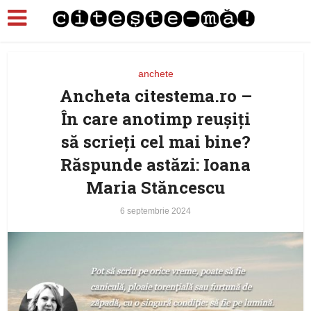
anchete
Ancheta citestema.ro –
În care anotimp reuşiţi
să scrieţi cel mai bine?
Răspunde astăzi: Ioana
Maria Stăncescu
6 septembrie 2024