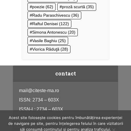
poezie
(62)
proză scurtă
(35)
Radu Paraschivescu
(36)
Raftul Denisei
(122)
Simona Antonescu
(20)
Vasile Baghiu
(25)
Viorica Răduţă
(28)
contact
mail@citeste-ma.ro
ISSN: 2734 – 603X
ISSN-L: 2734 – 603X
Acest site folosește cookies pentru îmbunătățirea experienței
citeste-ma.ro
de navigare pe site, pentru înțelegerea felului în care vizitatorii
săi consumă conținutul și pentru analiza traficului.