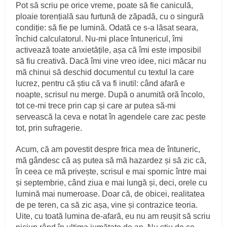
Pot să scriu pe orice vreme, poate să fie caniculă,
ploaie torențială sau furtună de zăpadă, cu o singură
condiție: să fie pe lumină. Odată ce s-a lăsat seara,
închid calculatorul. Nu-mi place întunericul, îmi
activează toate anxietățile, așa că îmi este imposibil
să fiu creativă. Dacă îmi vine vreo idee, nici măcar nu
mă chinui să deschid documentul cu textul la care
lucrez, pentru că știu că va fi inutil: când afară e
noapte, scrisul nu merge. După o anumită oră încolo,
tot ce-mi trece prin cap și care ar putea să-mi
servească la ceva e notat în agendele care zac peste
tot, prin sufragerie.
Acum, că am povestit despre frica mea de întuneric,
mă gândesc că aș putea să mă hazardez și să zic că,
în ceea ce mă privește, scrisul e mai spornic între mai
și septembrie, când ziua e mai lungă și, deci, orele cu
lumină mai numeroase. Doar că, de obicei, realitatea
de pe teren, ca să zic așa, vine și contrazice teoria.
Uite, cu toată lumina de-afară, eu nu am reușit să scriu