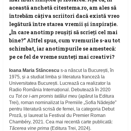
această anchetă citestema.ro, am ales să
întrebăm câţiva scriitori dacă există vreo
legătură între starea vremii şi inspiraţie.
„În care anotimp reuşiţi să scrieţi cel mai
bine?” Altfel spus, cum vremurile s-au tot
schimbat, iar anotimpurile se amestecă:
pe ce fel de vreme sunteţi mai creativi?
Ioana Maria Stăncescu
s-­a născut la București, în
1975, și a studiat limba și literatura franceză la
Universitatea București. Lucrează ca realizator la
Radio România Internațional. Debutează în 2020
cu
Tot ce i-am promis tatălui meu
(apărut la Editura
Trei), roman nominalizat la Premiile „Sofia Nădejde”
pentru literatură scrisă de femei, la categoria Debut
Proză, și laureat la Festival du Premier Roman
Chambéry, 2021. Cea mai recentă carte publicată:
Tăcerea vine prima
(Editura Trei, 2024).