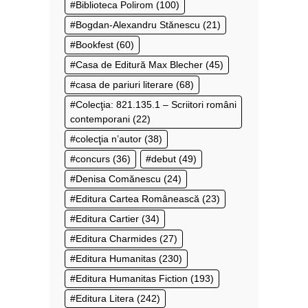
Biblioteca Polirom
(100)
Bogdan-Alexandru Stănescu
(21)
Bookfest
(60)
Casa de Editură Max Blecher
(45)
casa de pariuri literare
(68)
Colecţia: 821.135.1 – Scriitori români
contemporani
(22)
colecţia n’autor
(38)
concurs
(36)
debut
(49)
Denisa Comănescu
(24)
Editura Cartea Românească
(23)
Editura Cartier
(34)
Editura Charmides
(27)
Editura Humanitas
(230)
Editura Humanitas Fiction
(193)
Editura Litera
(242)