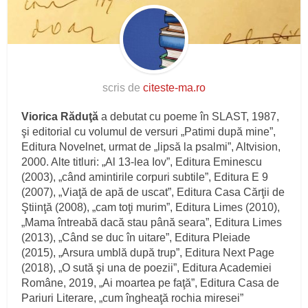
scris de
citeste-ma.ro
Viorica Răduţă
a debutat cu poeme în SLAST, 1987,
şi editorial cu volumul de versuri „Patimi după mine”,
Editura Novelnet, urmat de „lipsă la psalmi”, Altvision,
2000. Alte titluri: „Al 13-lea Iov”, Editura Eminescu
(2003), „când amintirile corpuri subtile”, Editura E 9
(2007), „Viaţă de apă de uscat”, Editura Casa Cărţii de
Ştiinţă (2008), „cam toţi murim”, Editura Limes (2010),
„Mama întreabă dacă stau până seara”, Editura Limes
(2013), „Când se duc în uitare”, Editura Pleiade
(2015), „Arsura umblă după trup”, Editura Next Page
(2018), „O sută şi una de poezii”, Editura Academiei
Române, 2019, „Ai moartea pe faţă”, Editura Casa de
Pariuri Literare, „cum îngheaţă rochia miresei”