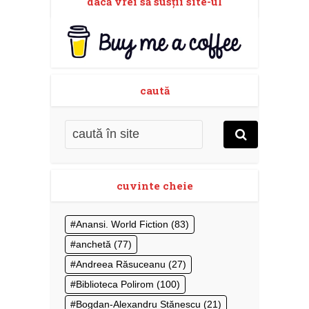
dacă vrei să susţii site-ul
caută
cuvinte cheie
Anansi. World Fiction
(83)
anchetă
(77)
Andreea Răsuceanu
(27)
Biblioteca Polirom
(100)
Bogdan-Alexandru Stănescu
(21)