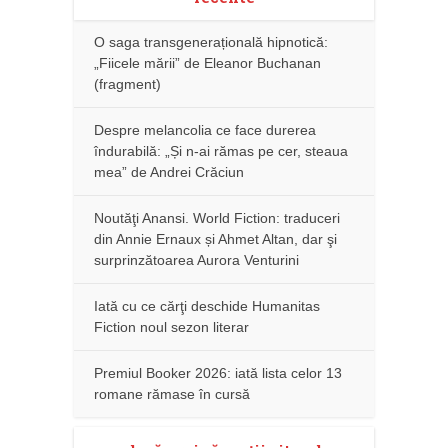
O saga transgenerațională hipnotică:
„Fiicele mării” de Eleanor Buchanan
(fragment)
Despre melancolia ce face durerea
îndurabilă: „Și n-ai rămas pe cer, steaua
mea” de Andrei Crăciun
Noutăţi Anansi. World Fiction: traduceri
din Annie Ernaux și Ahmet Altan, dar şi
surprinzătoarea Aurora Venturini
Iată cu ce cărţi deschide Humanitas
Fiction noul sezon literar
Premiul Booker 2026: iată lista celor 13
romane rămase în cursă