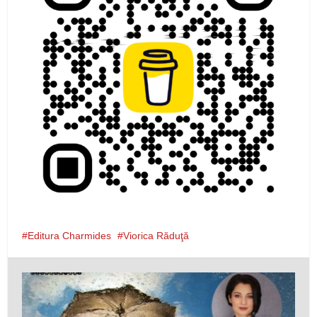
Editura Charmides
Viorica Răduţă