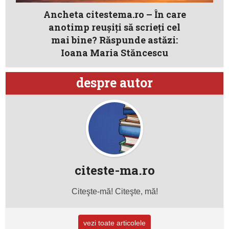
Ancheta citestema.ro – În care
anotimp reuşiţi să scrieţi cel
mai bine? Răspunde astăzi:
Ioana Maria Stăncescu
despre autor
citeste-ma.ro
Citeşte-mă! Citeşte, mă!
vezi toate articolele