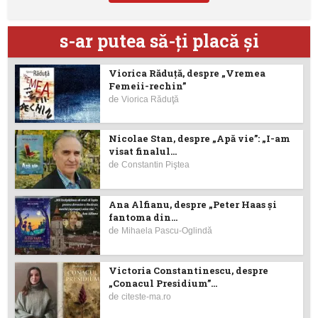
s-ar putea să-ţi placă şi
Viorica Răduţă, despre „Vremea
Femeii-rechin”
de
Viorica Răduţă
Nicolae Stan, despre „Apă vie”: „I-am
visat finalul...
de
Constantin Piştea
Ana Alfianu, despre „Peter Haas și
fantoma din...
de
Mihaela Pascu-Oglindă
Victoria Constantinescu, despre
„Conacul Presidium”...
de
citeste-ma.ro