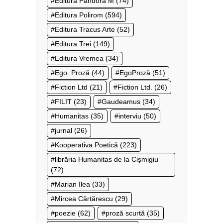
Editura Pandora M
(74)
Editura Polirom
(594)
Editura Tracus Arte
(52)
Editura Trei
(149)
Editura Vremea
(34)
Ego. Proză
(44)
EgoProză
(51)
Fiction Ltd
(21)
Fiction Ltd.
(26)
FILIT
(23)
Gaudeamus
(34)
Humanitas
(35)
interviu
(50)
jurnal
(26)
Kooperativa Poetică
(223)
librăria Humanitas de la Cișmigiu
(72)
Marian Ilea
(33)
Mircea Cărtărescu
(29)
poezie
(62)
proză scurtă
(35)