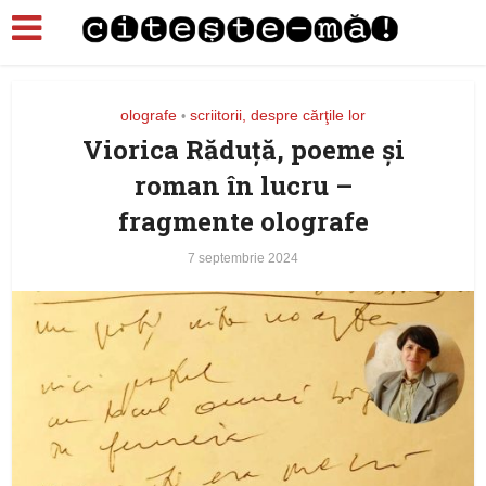
olografe
scriitorii, despre cărţile lor
•
Viorica Răduţă, poeme şi
roman în lucru –
fragmente olografe
7 septembrie 2024