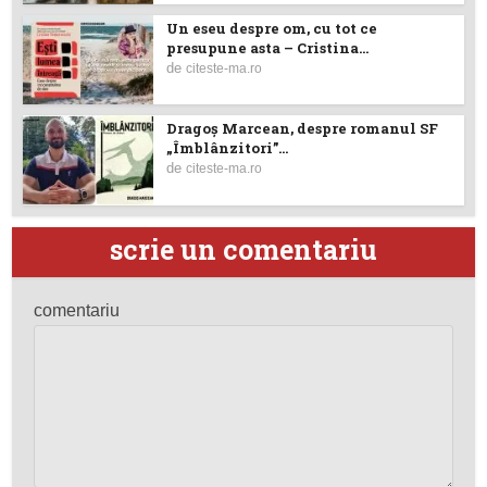
Un eseu despre om, cu tot ce
presupune asta – Cristina...
de
citeste-ma.ro
Dragoş Marcean, despre romanul SF
„Îmblânzitori”...
de
citeste-ma.ro
scrie un comentariu
comentariu