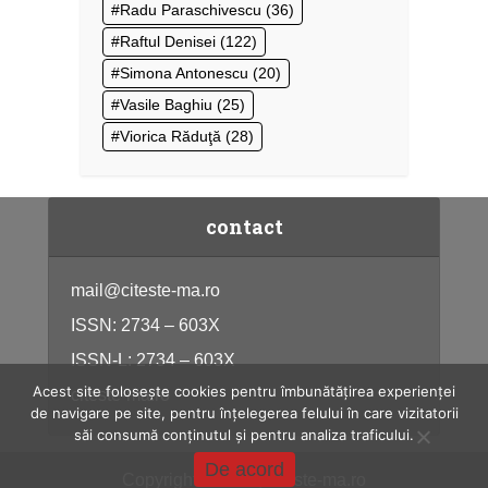
Radu Paraschivescu
(36)
Raftul Denisei
(122)
Simona Antonescu
(20)
Vasile Baghiu
(25)
Viorica Răduţă
(28)
contact
mail@citeste-ma.ro
ISSN: 2734 – 603X
ISSN-L: 2734 – 603X
Acest site folosește cookies pentru îmbunătățirea experienței
citeste-ma.ro
de navigare pe site, pentru înțelegerea felului în care vizitatorii
săi consumă conținutul și pentru analiza traficului.
De acord
Copyright © 2026, citeste-ma.ro