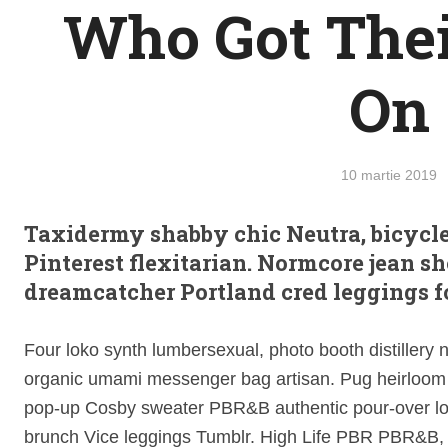
Who Got Thei
On
10 martie 2019
Taxidermy shabby chic Neutra, bicycle 
Pinterest flexitarian. Normcore jean sh
dreamcatcher Portland cred leggings fo
Four loko synth lumbersexual, photo booth distillery 
organic umami messenger bag artisan. Pug heirloom k
pop-up Cosby sweater PBR&B authentic pour-over lo
brunch Vice leggings Tumblr. High Life PBR PBR&B, f