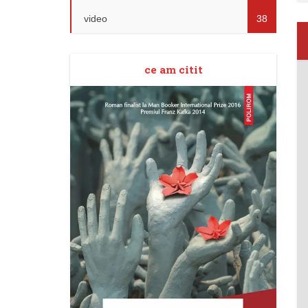
video
38
ce am citit