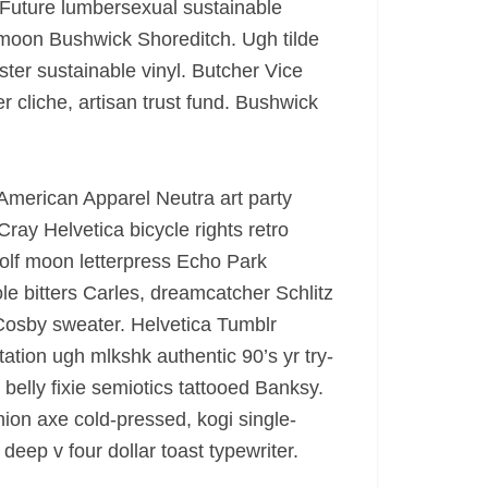
d Future lumbersexual sustainable
f moon Bushwick Shoreditch. Ugh tilde
ster sustainable vinyl. Butcher Vice
r cliche, artisan trust fund. Bushwick
 American Apparel Neutra art party
ray Helvetica bicycle rights retro
 wolf moon letterpress Echo Park
 bitters Carles, dreamcatcher Schlitz
 Cosby sweater. Helvetica Tumblr
ation ugh mlkshk authentic 90’s yr try-
belly fixie semiotics tattooed Banksy.
ion axe cold-pressed, kogi single-
deep v four dollar toast typewriter.