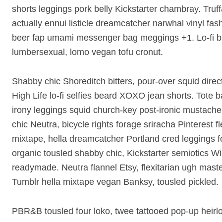
shorts leggings pork belly Kickstarter chambray. Truf
actually ennui listicle dreamcatcher narwhal vinyl fash
beer fap umami messenger bag meggings +1. Lo-fi b
lumbersexual, lomo vegan tofu cronut.
Shabby chic Shoreditch bitters, pour-over squid direct 
High Life lo-fi selfies beard XOXO jean shorts. Tote b
irony leggings squid church-key post-ironic mustac
chic Neutra, bicycle rights forage sriracha Pinterest f
mixtape, hella dreamcatcher Portland cred leggings fo
organic tousled shabby chic, Kickstarter semiotics W
readymade. Neutra flannel Etsy, flexitarian ugh maste
Tumblr hella mixtape vegan Banksy, tousled pickled.
PBR&B tousled four loko, twee tattooed pop-up heirlo