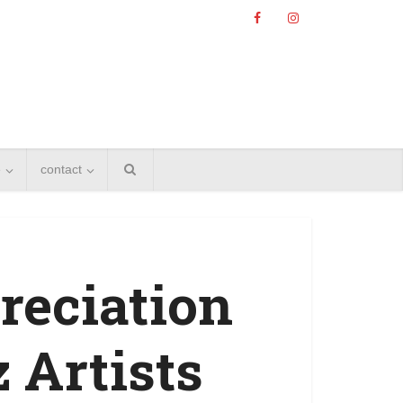
e
contact
reciation
portaj
Premiul Booker 2026: iată
 noile
 Artists
lista celor 13 romane...
..
3 minute de citire
re