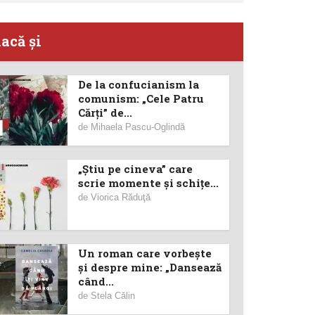
lacă şi
De la confucianism la
comunism: „Cele Patru
Cărți” de...
de
Mihaela Pascu-Oglindă
„Știu pe cineva” care
scrie momente și schițe...
de
Viorica Răduţă
Un roman care vorbește
și despre mine: „Dansează
când...
de
Stela Călin