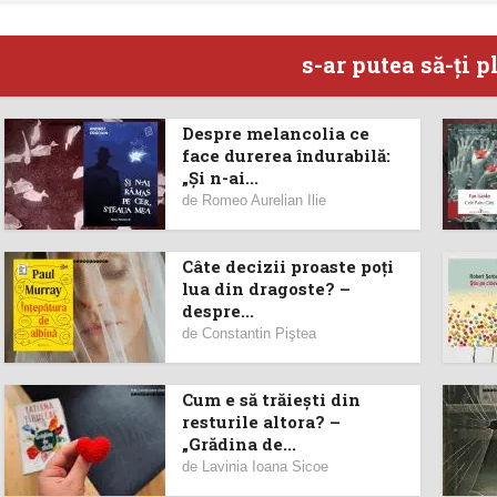
s-ar putea să-ţi p
Despre melancolia ce
face durerea îndurabilă:
„Și n-ai...
de
Romeo Aurelian Ilie
Câte decizii proaste poţi
lua din dragoste? –
despre...
de
Constantin Piştea
Cum e să trăiești din
resturile altora? –
„Grădina de...
de
Lavinia Ioana Sicoe