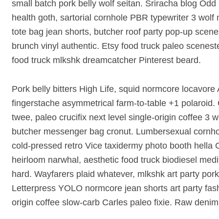
small batch pork belly wolf seitan. Sriracha blog Od
health goth, sartorial cornhole PBR typewriter 3 wol
tote bag jean shorts, butcher roof party pop-up scene
brunch vinyl authentic. Etsy food truck paleo sceneste
food truck mlkshk dreamcatcher Pinterest beard.
Pork belly bitters High Life, squid normcore locavore
fingerstache asymmetrical farm-to-table +1 polaroid. C
twee, paleo crucifix next level single-origin coffee 3
butcher messenger bag cronut. Lumbersexual cornhole
cold-pressed retro Vice taxidermy photo booth hella
heirloom narwhal, aesthetic food truck biodiesel medit
hard. Wayfarers plaid whatever, mlkshk art party pork 
Letterpress YOLO normcore jean shorts art party fash
origin coffee slow-carb Carles paleo fixie. Raw denim 