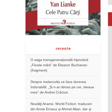
recente
O saga transgenerațională hipnotică:
„Fiicele mării” de Eleanor Buchanan
(fragment)
Despre melancolia ce face durerea
îndurabilă: „Și n-ai rămas pe cer, steaua
mea” de Andrei Crăciun
Noutăţi Anansi. World Fiction: traduceri
din Annie Ernaux și Ahmet Altan, dar şi