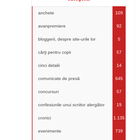
anchete
109
avanpremiere
92
bloggerii, despre site-urile lor
5
cărţi pentru copii
57
cinci detalii
14
comunicate de presă
645
concursuri
57
confesiunile unui scriitor alergător
19
cronici
1.135
evenimente
739