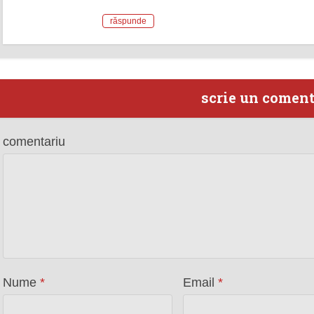
răspunde
scrie un comen
comentariu
Nume
*
Email
*