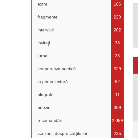
extra
106
fragmente
229
interviuri
202
invitaţi
38
jurnal
23
kooperativa poetică
329
la prima lectură
52
olografe
11
poezie
389
recomandări
2.059
scriitorii, despre cărţile lor
225