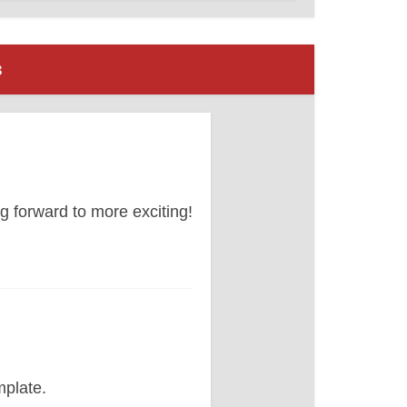
s
ng forward to more exciting!
mplate.