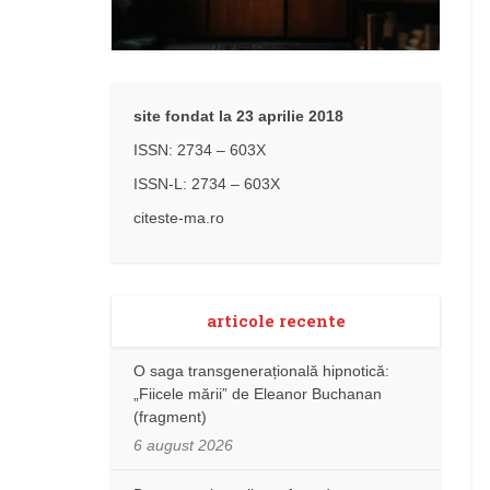
site fondat la 23 aprilie 2018
ISSN: 2734 – 603X
ISSN-L: 2734 – 603X
citeste-ma.ro
articole recente
O saga transgenerațională hipnotică:
„Fiicele mării” de Eleanor Buchanan
(fragment)
6 august 2026