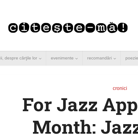
rii, despre cărţile lor
evenimente
recomandări
poezi
cronici
For Jazz App
Angela Merkel vine la
Concurs de re
București. Lansare de
literar pentru
Month: Jazz
carte şi...
generații.
4 minute de citire
3 minute de citi