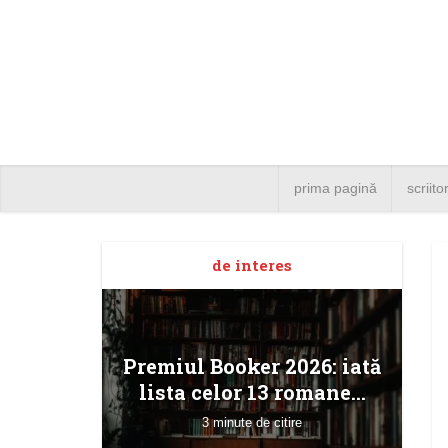
prima pagină
scriito
de interes
ortaj
Premiul Booker 2026: iată
 noile
lista celor 13 romane...
.
3 minute de citire
e