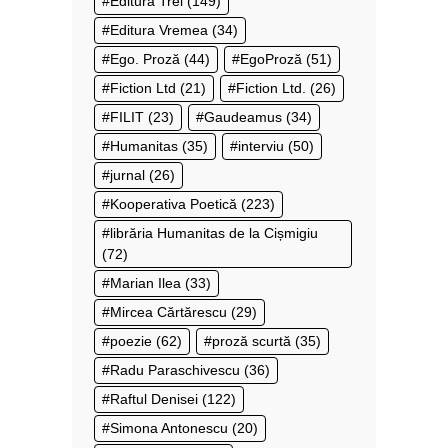
Editura Trei
(149)
Editura Vremea
(34)
Ego. Proză
(44)
EgoProză
(51)
Fiction Ltd
(21)
Fiction Ltd.
(26)
FILIT
(23)
Gaudeamus
(34)
Humanitas
(35)
interviu
(50)
jurnal
(26)
Kooperativa Poetică
(223)
librăria Humanitas de la Cișmigiu
(72)
Marian Ilea
(33)
Mircea Cărtărescu
(29)
poezie
(62)
proză scurtă
(35)
Radu Paraschivescu
(36)
Raftul Denisei
(122)
Simona Antonescu
(20)