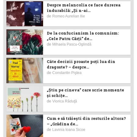
Despre melancolia ce face durerea
îndurabilă: „Și n-ai...
de
Romeo Aurelian Ilie
De la confucianism la comunism:
„Cele Patru Cărți” de...
de
Mihaela Pascu-Oglindă
Câte decizii proaste poţi lua din
dragoste? – despre...
de
Constantin Piştea
„Știu pe cineva” care scrie momente
și schițe...
de
Viorica Răduţă
Cum e să trăiești din resturile altora?
– „Grădina de...
de
Lavinia Ioana Sicoe