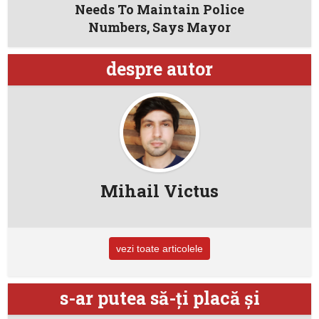
Needs To Maintain Police
Numbers, Says Mayor
despre autor
Mihail Victus
vezi toate articolele
s-ar putea să-ţi placă şi