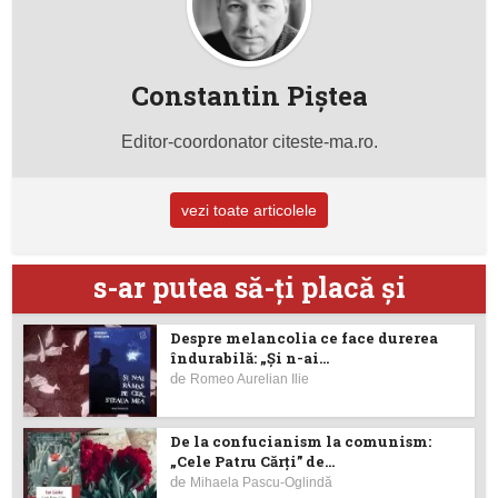
Constantin Piştea
Editor-coordonator citeste-ma.ro.
vezi toate articolele
s-ar putea să-ţi placă şi
Despre melancolia ce face durerea
îndurabilă: „Și n-ai...
de
Romeo Aurelian Ilie
De la confucianism la comunism:
„Cele Patru Cărți” de...
de
Mihaela Pascu-Oglindă