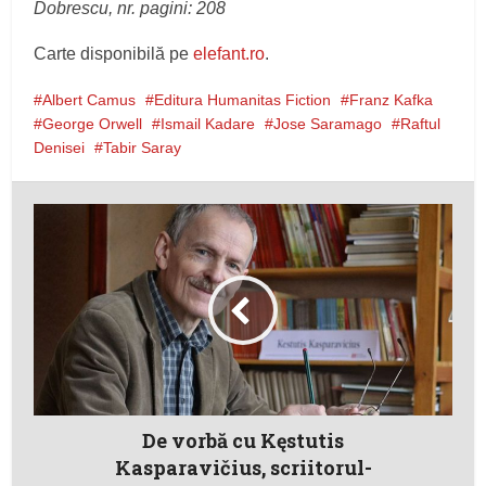
Dobrescu, nr. pagini: 208
Carte disponibilă pe
elefant.ro
.
Albert Camus
Editura Humanitas Fiction
Franz Kafka
George Orwell
Ismail Kadare
Jose Saramago
Raftul
Denisei
Tabir Saray
De vorbă cu Kęstutis
Kasparavičius, scriitorul-