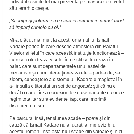
individul o simte tot mai prezentă pe măsură ce nivelul
său ierarhic creşte.
„Să împarţi puterea cu cineva înseamnă în primul rând
să împarţi crimele cu el.”
Mi-a plăcut mai mult la acest roman al lui Ismail
Kadare partea în care descrie atmosfera din Palatul
Viselor şi felul în care această instituţie funcţionează –
cum se colectează visele, în ce stil se lucrează în
palat, care sunt departamentele unui astfel de
mecanism şi cum interacţionează ele – partea de, să
zicem, cunoaştere a sistemului. Kadare e magistral în
a-i insufla cititorului un soi de angoasă: ştii că nu e
decât o carte, însă conexiunile şi asemănările cu orice
regim totalitar sunt evidente, fapt care imprimă
distopiei realism.
Pe parcurs, însă, tensiunea scade – poate şi din
cauză că Ismail Kadare nu a lucrat la imprevizibilul
acestui roman. Însă asta nu-i scade din valoare şi nici