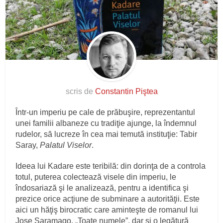
scris de
Constantin Piştea
Într-un imperiu pe cale de prăbuşire, reprezentantul
unei familii albaneze cu tradiţie ajunge, la îndemnul
rudelor, să lucreze în cea mai temută instituţie: Tabir
Saray,
Palatul Viselor
.
Ideea lui Kadare este teribilă: din dorinţa de a controla
totul, puterea colectează visele din imperiu, le
îndosariază şi le analizează, pentru a identifica şi
prezice orice acţiune de subminare a autorităţii. Este
aici un hăţiş birocratic care aminteşte de romanul lui
Jose Saramago, „Toate numele”, dar şi o legătură