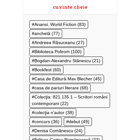
cuvinte cheie
Anansi. World Fiction
(83)
anchetă
(77)
Andreea Răsuceanu
(27)
Biblioteca Polirom
(100)
Bogdan-Alexandru Stănescu
(21)
Bookfest
(60)
Casa de Editură Max Blecher
(45)
casa de pariuri literare
(68)
Colecţia: 821.135.1 – Scriitori români
contemporani
(22)
colecţia n’autor
(38)
concurs
(36)
debut
(49)
Denisa Comănescu
(24)
Editura Cartea Românească
(23)