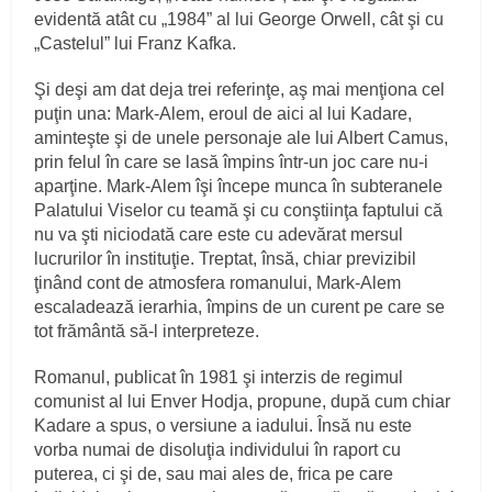
evidentă atât cu „1984” al lui George Orwell, cât şi cu
„Castelul” lui Franz Kafka.
Şi deşi am dat deja trei referinţe, aş mai menţiona cel
puţin una: Mark-Alem, eroul de aici al lui Kadare,
aminteşte şi de unele personaje ale lui Albert Camus,
prin felul în care se lasă împins într-un joc care nu-i
aparţine. Mark-Alem îşi începe munca în subteranele
Palatului Viselor cu teamă şi cu conştiinţa faptului că
nu va şti niciodată care este cu adevărat mersul
lucrurilor în instituţie. Treptat, însă, chiar previzibil
ţinând cont de atmosfera romanului, Mark-Alem
escaladează ierarhia, împins de un curent pe care se
tot frământă să-l interpreteze.
Romanul, publicat în 1981 şi interzis de regimul
comunist al lui Enver Hodja, propune, după cum chiar
Kadare a spus, o versiune a iadului. Însă nu este
vorba numai de disoluţia individului în raport cu
puterea, ci şi de, sau mai ales de, frica pe care