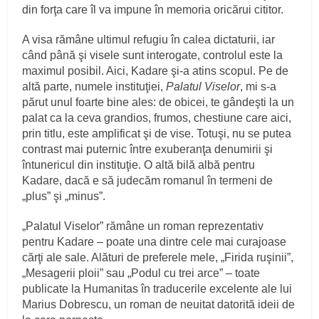
din forţa care îl va impune în memoria oricărui cititor.
A visa rămâne ultimul refugiu în calea dictaturii, iar
când până şi visele sunt interogate, controlul este la
maximul posibil. Aici, Kadare şi-a atins scopul. Pe de
altă parte, numele instituţiei,
Palatul Viselor
, mi s-a
părut unul foarte bine ales: de obicei, te gândeşti la un
palat ca la ceva grandios, frumos, chestiune care aici,
prin titlu, este amplificat şi de vise. Totuşi, nu se putea
contrast mai puternic între exuberanţa denumirii şi
întunericul din instituţie. O altă bilă albă pentru
Kadare, dacă e să judecăm romanul în termeni de
„plus” şi „minus”.
„Palatul Viselor” rămâne un roman reprezentativ
pentru Kadare – poate una dintre cele mai curajoase
cărţi ale sale. Alături de preferele mele, „Firida ruşinii”,
„Mesagerii ploii” sau „Podul cu trei arce” – toate
publicate la Humanitas în traducerile excelente ale lui
Marius Dobrescu, un roman de neuitat datorită ideii de