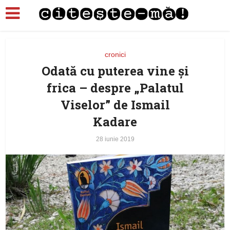
cronici
Odată cu puterea vine şi
frica – despre „Palatul
Viselor” de Ismail
Kadare
28 iunie 2019