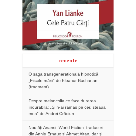
recente
O saga transgenerațională hipnotică:
„Fiicele mării” de Eleanor Buchanan
(fragment)
Despre melancolia ce face durerea
îndurabilă: „Și n-ai rămas pe cer, steaua
mea” de Andrei Crăciun
Noutăţi Anansi. World Fiction: traduceri
din Annie Ernaux și Ahmet Altan, dar şi