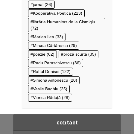
jurnal
(26)
Kooperativa Poetică
(223)
librăria Humanitas de la Cișmigiu
(72)
Marian Ilea
(33)
Mircea Cărtărescu
(29)
poezie
(62)
proză scurtă
(35)
Radu Paraschivescu
(36)
Raftul Denisei
(122)
Simona Antonescu
(20)
Vasile Baghiu
(25)
Viorica Răduţă
(28)
contact