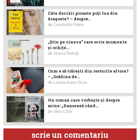
Câte decizii proaste poţi lua din
dragoste? – despre...
de
Constantin Piştea
„Știu pe cineva” care scrie momente
și schițe...
de
Viorica Răduţă
Cum e să trăiești din resturile altora?
– „Grădina de...
de
Lavinia Ioana Sicoe
Un roman care vorbește și despre
mine: „Dansează când...
de
Stela Călin
scrie un comentariu