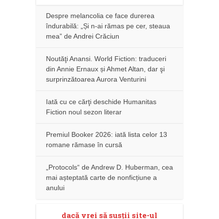
Despre melancolia ce face durerea
îndurabilă: „Și n-ai rămas pe cer, steaua
mea” de Andrei Crăciun
Noutăţi Anansi. World Fiction: traduceri
din Annie Ernaux și Ahmet Altan, dar şi
surprinzătoarea Aurora Venturini
Iată cu ce cărţi deschide Humanitas
Fiction noul sezon literar
Premiul Booker 2026: iată lista celor 13
romane rămase în cursă
„Protocols“ de Andrew D. Huberman, cea
mai așteptată carte de nonficțiune a
anului
dacă vrei să susţii site-ul