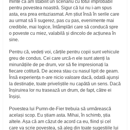
minte că am stabilit un scenariu cu totul improbabil
pentru povestea noastră. Sigur că lui nu i-am spus
asta, era prea entuziasmat. Am știut însă în serile care
au urmat să îi sugerez, pas cu pas, evenimente mai
credibile, mai logice, întâmplări care să conducă spre
o poveste cu miez, valabilă și dincolo de acțiunea în
sine.
Pentru că, vedeți voi, cărțile pentru copii sunt vehicule
greu de condus. Cei care urcă-n ele sunt atenți la
minunățiile de pe drum, vor să fie impresionați la
fiecare cotitură. De aceea stau cu nasul lipit de geam.
Însă experiența n-are nicio valoare dacă, odată ajunși
la destinație, toate priveliștile nu capătă un sens. Dacă
înșiruirea lor nu trasează un drum, de fapt, către ei
înșiși.
Povestea lui Pumn-de-Fier trebuia să urmărească
același scop. Eu știam asta. Mihai, în schimb, știa
altele. Așa că am căzut de acord ca eu, fiind și cel
care va scrie povestea, să aleg din toate sugestiile lui