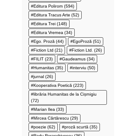
Editura Polirom
(594)
Editura Tracus Arte
(52)
Editura Trei
(148)
Editura Vremea
(34)
Ego. Proză
(44)
EgoProză
(51)
Fiction Ltd
(21)
Fiction Ltd.
(26)
FILIT
(23)
Gaudeamus
(34)
Humanitas
(35)
interviu
(50)
jurnal
(26)
Kooperativa Poetică
(223)
librăria Humanitas de la Cișmigiu
(72)
Marian Ilea
(33)
Mircea Cărtărescu
(29)
poezie
(62)
proză scurtă
(35)
Radu Paraschivescu
(36)