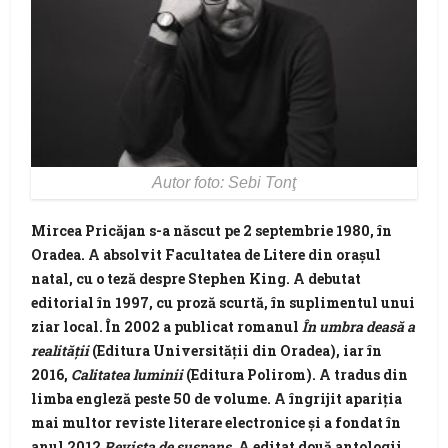
Autor foto: Sebi Tonţ
Mircea Pricăjan
s-a născut pe 2 septembrie 1980, în
Oradea. A absolvit Facultatea de Litere din orașul
natal, cu o teză despre Stephen King. A debutat
editorial în 1997, cu proză scurtă, în suplimentul unui
ziar local. În 2002 a publicat romanul
În umbra deasă a
realității
(Editura Universității din Oradea), iar în
2016,
Calitatea
luminii
(Editura Polirom). A tradus din
limba engleză peste 50 de volume. A îngrijit apariția
mai multor reviste literare electronice și a fondat în
anul 2012
Revista de suspans.
A editat două antologii