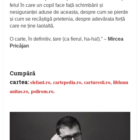
felul în care un copil face față schimbării și
nesiguranței aduse de aceasta, despre cum se pierde
și cum se recâștigă prietenia, despre adevărata forță
care ne ține laolaltă.
O carte, în definitiv,
tare
(ca fierul, ha-ha!).” –
Mircea
Pricăjan
Cumpără
cartea:
elefant.ro,
cartepedia.ro,
carturesti.ro,
libhum
anitas.ro,
polirom.ro.