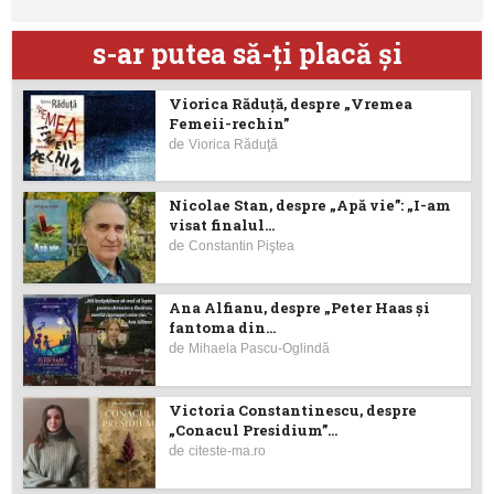
s-ar putea să-ţi placă şi
Viorica Răduţă, despre „Vremea
Femeii-rechin”
de
Viorica Răduţă
Nicolae Stan, despre „Apă vie”: „I-am
visat finalul...
de
Constantin Piştea
Ana Alfianu, despre „Peter Haas și
fantoma din...
de
Mihaela Pascu-Oglindă
Victoria Constantinescu, despre
„Conacul Presidium”...
de
citeste-ma.ro