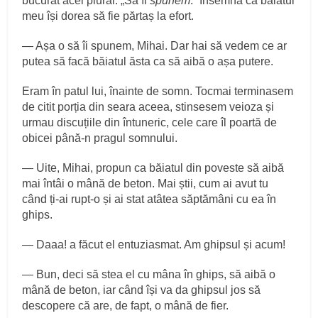
bucurat acel plural. „Să îi
spunem
.” Însemna că băiatul
meu își dorea să fie părtaș la efort.
— Așa o să îi spunem, Mihai. Dar hai să vedem ce ar
putea să facă băiatul ăsta ca să aibă o așa putere.
Eram în patul lui, înainte de somn. Tocmai terminasem
de citit porția din seara aceea, stinsesem veioza și
urmau discuțiile din întuneric, cele care îl poartă de
obicei până-n pragul somnului.
— Uite, Mihai, propun ca băiatul din poveste să aibă
mai întâi o mână de beton. Mai știi, cum ai avut tu
când ți-ai rupt-o și ai stat atâtea săptămâni cu ea în
ghips.
— Daaa! a făcut el entuziasmat. Am ghipsul și acum!
— Bun, deci să stea el cu mâna în ghips, să aibă o
mână de beton, iar când își va da ghipsul jos să
descopere că are, de fapt, o mână de fier.