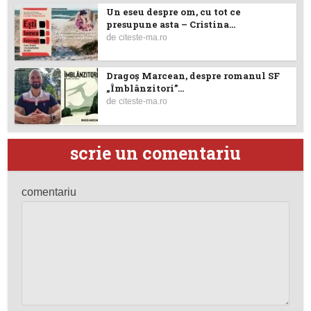
Un eseu despre om, cu tot ce
presupune asta – Cristina...
de
citeste-ma.ro
Dragoş Marcean, despre romanul SF
„Îmblânzitori”...
de
citeste-ma.ro
scrie un comentariu
comentariu