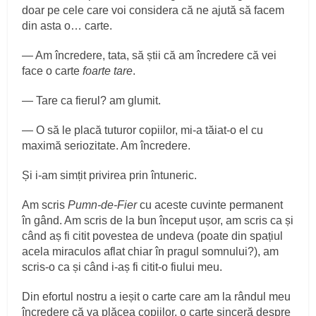
doar pe cele care voi considera că ne ajută să facem
din asta o… carte.
— Am încredere, tata, să știi că am încredere că vei
face o carte
foarte tare
.
— Tare ca fierul? am glumit.
— O să le placă tuturor copiilor, mi-a tăiat-o el cu
maximă seriozitate. Am încredere.
Și i-am simțit privirea prin întuneric.
Am scris
Pumn-de-Fier
cu aceste cuvinte permanent
în gând. Am scris de la bun început ușor, am scris ca și
când aș fi citit povestea de undeva (poate din spațiul
acela miraculos aflat chiar în pragul somnului?), am
scris-o ca și când i-aș fi citit-o fiului meu.
Din efortul nostru a ieșit o carte care am la rândul meu
încredere că va plăcea copiilor, o carte sinceră despre