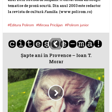
tematice de proză scurtă. Din anul 2003 este redactor
la revista de cultură
Familia
. (www.polirom.ro)
Editura Polirom
Mircea Pricăjan
Polirom junior
Şapte ani în Provence – Ioan T.
Morar