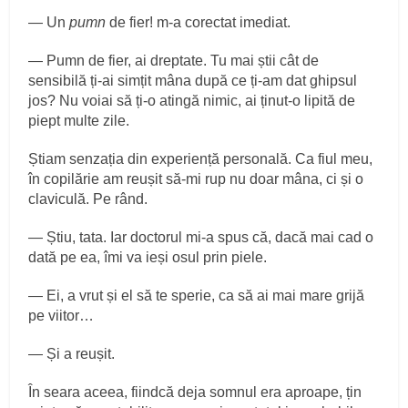
— Un
pumn
de fier! m-a corectat imediat.
— Pumn de fier, ai dreptate. Tu mai știi cât de
sensibilă ți-ai simțit mâna după ce ți-am dat ghipsul
jos? Nu voiai să ți-o atingă nimic, ai ținut-o lipită de
piept multe zile.
Știam senzația din experiență personală. Ca fiul meu,
în copilărie am reușit să-mi rup nu doar mâna, ci și o
claviculă. Pe rând.
— Știu, tata. Iar doctorul mi-a spus că, dacă mai cad o
dată pe ea, îmi va ieși osul prin piele.
— Ei, a vrut și el să te sperie, ca să ai mai mare grijă
pe viitor…
— Și a reușit.
În seara aceea, fiindcă deja somnul era aproape, țin