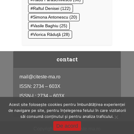
Raftul Denisei
(122)
Simona Antonescu
(20)
Vasile Baghiu
(25)
Viorica Răduţă
(28)
contact
mail@citeste-ma.ro
ISSN: 2734 – 603X
ISSN-L: 2734 – 603X
Acest site folosește cookies pentru îmbunătățirea experienței
citeste-ma.ro
de navigare pe site, pentru înțelegerea felului în care vizitatorii
săi consumă conținutul și pentru analiza traficului.
De acord
Copyright © 2026, citeste-ma.ro