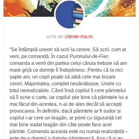
scris de
citeste-ma.ro
“Se întâmplă uneori să scrii la cerere. Să scrii, cum ar
veni, pe comandă. În cazul
Pumnului-de-Fier
,
comanda a venit din partea celui căruia trebuie să am
mare grijă ce dorințe îi îndeplinesc. Pentru că la nici
șapte ani, un copil poate să aibă cele mai bizare
cereri. Majoritatea, complet nesănătoase. Unele cu
totul nerealizabile. Când însă copilul îi cere părintelui
să îi scrie o carte, iar copilul știe bine că părintele lui a
mai făcut din-acestea, n-ai de ales decât să accepți
provocarea. În definitiv, dacă părintele ar fi sudor și
copilul i-ar cere un leagăn, ar primi cu siguranță cel
mai bine sudat leagăn din câte poate face acel
părinte. Comanda aceasta este nu numai realizabilă –
este de-a dreptul o datorie părintească. Așa că și eu